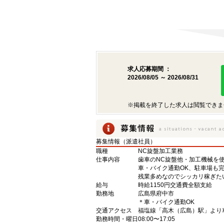
求人応募期間 ：
2026/08/05 ～ 2026/08/31
※掲載を終了した求人は閲覧できま
募集情報（派遣社員）
職種
NC旋盤加工業務
仕事内容
歯車のNC旋盤他・加工機械を
車・バイク通勤OK、駐車場も
残業多めなのでシッカリ稼ぎた
給与
時給1150円交通費全額支給
勤務地
広島県府中市
＊車・バイク通勤OK
交通アクセス
福塩線「高木（広島）駅」より
勤務時間・曜日
08:00〜17:05