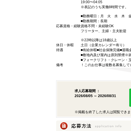
19:00〜04:05
※表記のうち実働8時間です。
■勤務曜日：月 火 水 木
■勤務期間：長期
応募資格・経験
資格不問・未経験OK
フリーター、主婦・主夫歓迎
※22時以降は18歳以上
休日・休暇
土日（企業カレンダー有り）
待遇
■有給休暇■社会保険完備■退職
■敷地内及び屋内は原則禁煙※
■フォークリフト・クレーン・
備考
！このお仕事は複数名募集して
求人応募期間 ：
2026/08/05 ～ 2026/08/31
※掲載を終了した求人は閲覧できま