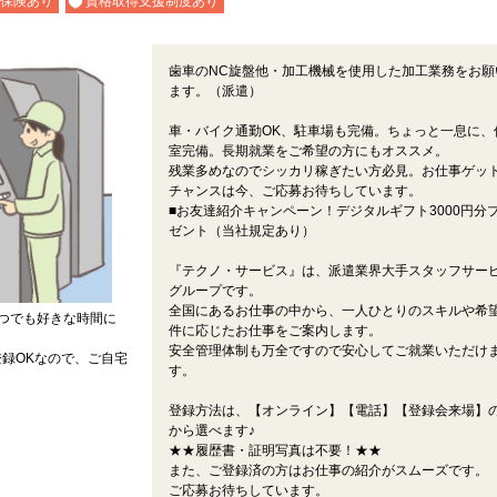
保険あり
資格取得支援制度あり
歯車のNC旋盤他・加工機械を使用した加工業務をお願
ます。（派遣）
車・バイク通勤OK、駐車場も完備。ちょっと一息に、
室完備。長期就業をご希望の方にもオススメ。
残業多めなのでシッカリ稼ぎたい方必見。お仕事ゲッ
チャンスは今、ご応募お待ちしています。
■お友達紹介キャンペーン！デジタルギフト3000円分
ゼント（当社規定あり）
『テクノ・サービス』は、派遣業界大手スタッフサー
グループです。
全国にあるお仕事の中から、一人ひとりのスキルや希
つでも好きな時間に
件に応じたお仕事をご案内します。
安全管理体制も万全ですので安心してご就業いただけ
録OKなので、ご自宅
す。
登録方法は、【オンライン】【電話】【登録会来場】の
から選べます♪
★★履歴書・証明写真は不要！★★
また、ご登録済の方はお仕事の紹介がスムーズです。
ご応募お待ちしています。