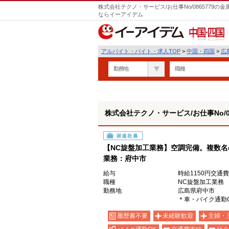
株式会社テクノ・サービス/お仕事No/0865779
ならイーアイデム
中国・四国
アルバイト・バイト・求人TOP
>
中国・四国
>
広
勤務地
職種
株式会社テクノ・サービス/お仕事No/08
派遣社員
【NC旋盤加工業務】空調完備。複数名
業務：府中市
給与
時給1150円交通
職種
NC旋盤加工業務
勤務地
広島県府中市
＊車・バイク通勤
履歴書不要
未経験歓迎
主婦・