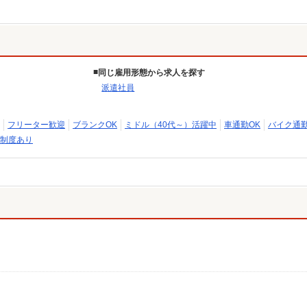
同じ雇用形態から求人を探す
派遣社員
フリーター歓迎
ブランクOK
ミドル（40代～）活躍中
車通勤OK
バイク通勤
制度あり