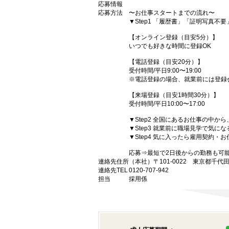
応募情報
応募方法
〜お仕事スタートまでの流れ〜
▼Step1 「履歴書」「証明写真不
【オンライン登録（目安5分）】
いつでも好きな時間に登録OK
【電話登録（目安20分）】
受付時間/平日9:00〜19:00
※電話登録の場合、就業前には登録
【来場登録（目安1時間30分）】
受付時間/平日10:00〜17:00
▼Step2 全国にあるお仕事の中
▼Step3 就業前に職場見学で気に
▼Step4 気に入ったら雇用契約・
応募⇒最短で2日後からの勤務も可
連絡先住所
（本社）〒101-0022 東京都千代
連絡先TEL
0120-707-942
担当
採用係