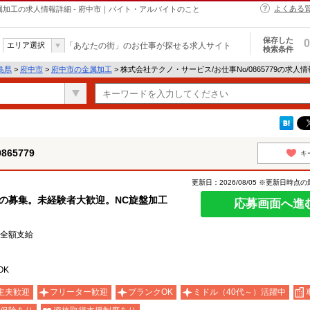
よくある
の金属加工の求人情報詳細 - 府中市｜バイト・アルバイトのこと
保存した
0
エリア選択
「あなたの街」のお仕事が探せる求人サイト
検索条件
島県
>
府中市
>
府中市の金属加工
> 株式会社テクノ・サービス/お仕事No/0865779の求人
65779
キ
更新日：2026/08/05 ※更新日時点
の募集。未経験者大歓迎。NC旋盤加工
応募画面へ進
費全額支給
OK
主夫歓迎
フリーター歓迎
ブランクOK
ミドル（40代～）活躍中