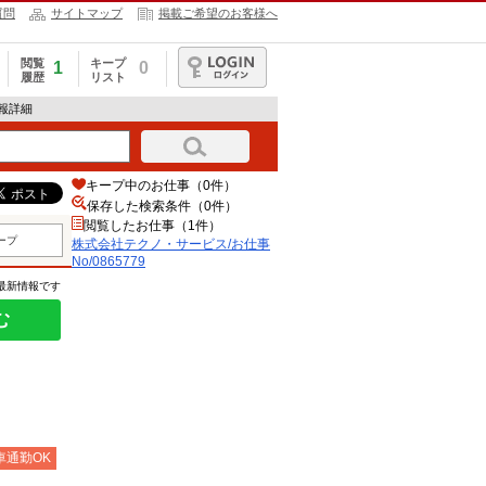
質問
サイトマップ
掲載ご希望のお客様へ
閲覧
キープ
1
0
履歴
リスト
ログイン
情報詳細
キープ中のお仕事（0件）
保存した検索条件（
0
件）
閲覧したお仕事（1件）
ープ
株式会社テクノ・サービス/お仕事
No/0865779
の最新情報です
む
車通勤OK