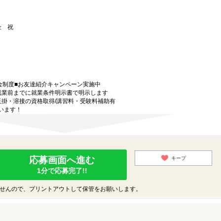
 金 祝
金制度■お友達紹介キャンペーン実施中
就業前までに就業条件明示書で明示します
玉掛・溶接の資格取得/講習料・受験料補助有
います！
応募画面へ進む
キープ
1分で応募完了!!
せんので、プリントアウトして保管をお願いします。