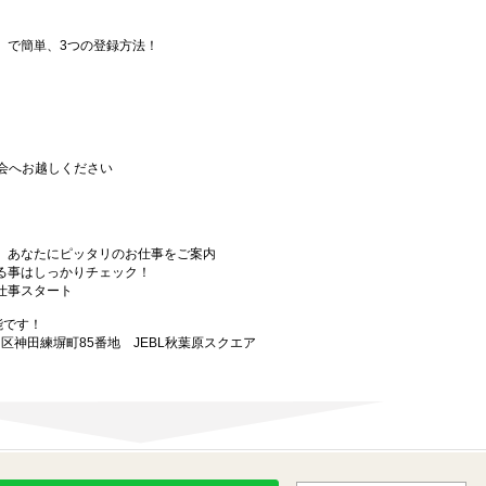
要」で簡単、3つの登録方法！
会へお越しください
から、あなたにピッタリのお仕事をご案内
なる事はしっかりチェック！
お仕事スタート
能です！
田区神田練塀町85番地 JEBL秋葉原スクエア