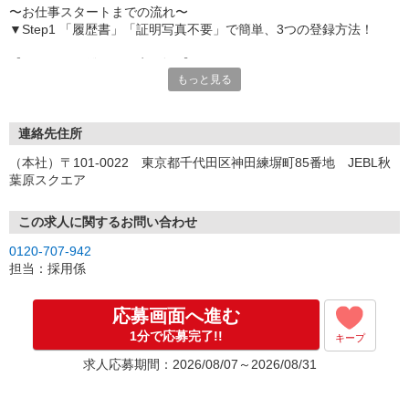
〜お仕事スタートまでの流れ〜
▼Step1 「履歴書」「証明写真不要」で簡単、3つの登録方法！
【オンライン登録（目安5分）】
もっと見る
いつでも好きな時間に登録OK
【電話登録（目安20分）】
受付時間/平日9:00〜19:00
連絡先住所
※電話登録の場合、就業前には登録会へお越しください
（本社）〒101-0022 東京都千代田区神田練塀町85番地 JEBL秋
葉原スクエア
【来場登録（目安1時間30分）】
受付時間/平日10:00〜17:00
この求人に関するお問い合わせ
▼Step2 全国にあるお仕事の中から、あなたにピッタリのお仕事を
0120-707-942
ご案内
担当：採用係
▼Step3 就業前に職場見学で気になる事はしっかりチェック！
▼Step4 気に入ったら雇用契約・お仕事スタート
応募画面へ進む
応募⇒最短で2日後からの勤務も可能です！
1分で応募完了!!
キープ
求人応募期間：2026/08/07～2026/08/31