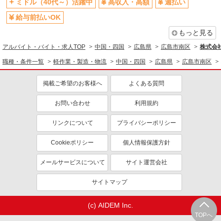
ミドル（40代～）活躍中
高収入・高額
週払い
給与前払いOK
もっと見る
アルバイト・バイト・求人TOP
中国・四国
広島県
広島市南区
株式会社
職種・条件一覧
軽作業・製造・物流
中国・四国
広島県
広島市南区
掲載ご希望のお客様へ
よくある質問
お問い合わせ
利用規約
リンクについて
プライバシーポリシー
Cookieポリシー
個人情報保護方針
メールサービスについて
サイト運営会社
サイトマップ
(c) AIDEM Inc.
TOPへ