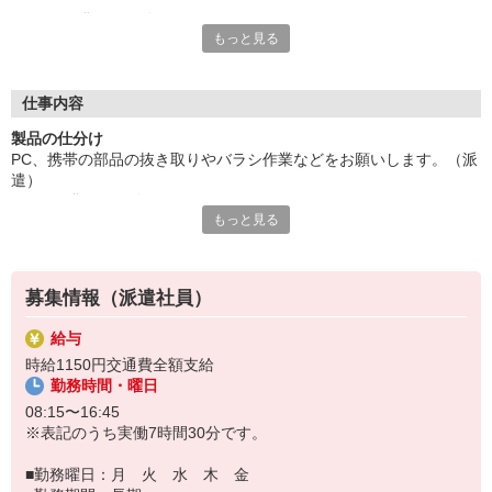
GW・お盆・正月休みあり。
もっと見る
製造業界での就業経験がある方、業務経験は未経験OKです。ア
クティブに働きたい人にオススメです。
給与即払いサービスは就業状況によって利用できないケースがご
ざいます。詳細はオペレーターまでお問合せください。
仕事内容
製品の仕分け
『テクノ・サービス』は、派遣業界大手スタッフサービスグルー
PC、携帯の部品の抜き取りやバラシ作業などをお願いします。（派
プです。
遣）
全国にあるお仕事の中から、一人ひとりのスキルや希望条件に応
GW・お盆・正月休みあり。
じたお仕事をご案内します。
もっと見る
製造業界での就業経験がある方、業務経験は未経験OKです。アクテ
安全管理体制も万全ですので安心してご就業いただけます。
ィブに働きたい人にオススメです。
＊簡単作業です
登録方法は、【オンライン】【電話】【登録会来場】の3つから
選べます♪
募集情報（派遣社員）
★★履歴書・証明写真は不要！★★
また、ご登録済の方はお仕事の紹介がスムーズです。
給与
ご応募お待ちしています。
時給1150円交通費全額支給
勤務時間・曜日
08:15〜16:45
※表記のうち実働7時間30分です。
■勤務曜日：月 火 水 木 金