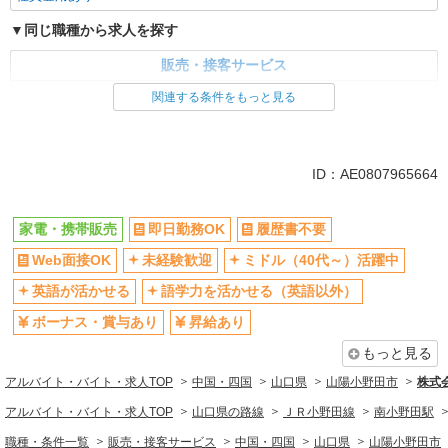
同じ職種から求人を探す
販売・接客サービス
家電・携帯販売
関連する条件をもっと見る
同じ特徴から求人を探す
未経験歓迎
ミドル（40代～）活躍中
ID：AE0807965664
英語が活かせる
ボーナス・賞与あり
日払い
車通勤OK
家電・携帯販売
即日勤務OK
履歴書不要
交通費支給
社会保険あり
Web面接OK
未経験歓迎
ミドル（40代～）活躍中
社員登用あり
英語が活かせる
語学力を活かせる（英語以外）
ボーナス・賞与あり
昇給あり
もっと見る
アルバイト・バイト・求人TOP
中国・四国
山口県
山陽小野田市
株式
アルバイト・バイト・求人TOP
山口県の路線
ＪＲ小野田線
南小野田駅
職種・条件一覧
販売・接客サービス
中国・四国
山口県
山陽小野田市