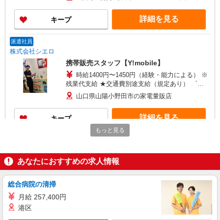
頂くと, インセンティブ支給(規定有) ★月2回払
い・週払い可能（規程有）★ ゜・。○。・゜
詳細を見る
キープ
+゜・。○。・゜+゜
派遣社員
株式会社シエロ
携帯販売スタッフ【Y!mobile】
時給1400円〜1450円（経験・能力による） ※
残業代支給 ★交通費別途支給（規定あり） ゜
+゜・。○。・゜+゜・。○。・゜+゜ 入社祝い金10
山口県山陽小野田市の家電量販店
万円支給(規定有) お友達を紹介頂くと, インセンテ
ィブ支給(規定有) ★月2回払い・週払い可能（規程
詳細を見る
キープ
有）★ ゜・。○。・゜+゜・。○。・゜+゜
もっと見る
派遣社員
株式会社シエロ
あなたにおすすめの求人情報
スマホ携帯販売【ソフトバンク】
時給1400円〜1450円（経験・能力による） ※
残業代支給 ★交通費別途支給（規定あり） ゜
総合病院の清掃
+゜・。○。・゜+゜・。○。・゜+゜ 入社祝い金10
山口県山陽小野田市の家電量販店
月給 257,400円
万円支給(規定有) お友達を紹介頂くと, インセンテ
港区
ィブ支給(規定有) ★月2回払い・週払い可能（規程
詳細を見る
キープ
有）★ ゜・。○。・゜+゜・。○。・゜+゜