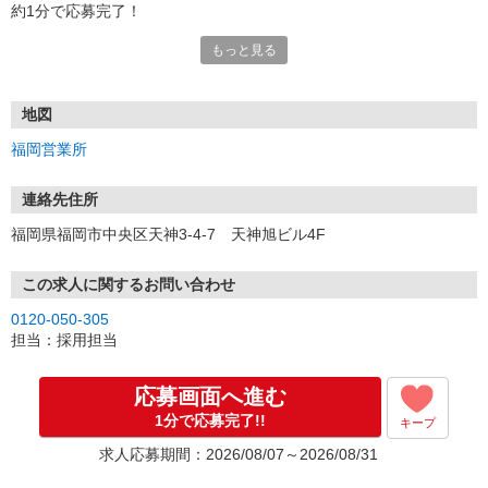
約1分で応募完了！
もっと見る
■電話応募の場合
電話応募も歓迎！（受付:10:00〜20:00）
土日祝も受付中♪
地図
【選考フロー】
福岡営業所
①応募から3営業日を目安に、メールorお電話でご連絡します。
②面接日時を決定！「0120」から始まる電話番号からご連絡します
★スマホでWEB面接（LINEなど）・出張面接・事務所面接と選べま
連絡先住所
す
福岡県福岡市中央区天神3-4-7 天神旭ビル4F
③面接実施（履歴書不要）
④勤務開始（スタート日は応相談）
※ご希望があれば、職場見学の調整もOKです！
この求人に関するお問い合わせ
0120-050-305
お気軽にご応募ください♪
担当：採用担当
応募画面へ進む
1分で応募完了!!
キープ
求人応募期間：2026/08/07～2026/08/31