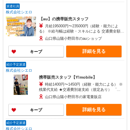
派遣社員
株式会社シエロ
【au】の携帯販売スタッフ
月給195000円〜235000円（経験・能力によ
る） ※給与幅は経験・スキルによる 交通費全額支
給 賞与有※業績連動性 制服貸与 社会保険完備 車
山口県山陽小野田市のauショップ
通勤可能 ゜+゜・。○。・゜+゜・。○。・゜+゜
入社祝い金10万円支給(規定有) お友達を紹介頂く
詳細を見る
キープ
と, インセンティブ支給(規定有) ゜・。○。・゜
+゜・。○。・゜+゜
紹介予定派遣
株式会社シエロ
携帯販売スタッフ【Y!mobile】
時給1400円〜1450円（経験・能力による） ※
残業代支給 ★交通費別途支給（規定あり） ゜
+゜・。○。・゜+゜・。○。・゜+゜ 入社祝い金10
山口県山陽小野田市の家電量販店
万円支給(規定有) お友達を紹介頂くと, インセンテ
ィブ支給(規定有) ★月2回払い・週払い可能（規程
詳細を見る
キープ
有）★ ゜・。○。・゜+゜・。○。・゜+゜
紹介予定派遣
株式会社シエロ