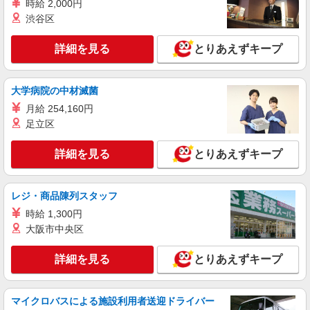
時給 2,000円
（規定あり） ゜+゜・。○。・゜+゜・。○。・゜
+゜ 入社祝い金10万円支給(規定有) お友達を紹介
渋谷区
山口県山陽小野田市のsoftbankショップ
頂くと, インセンティブ支給(規定有) ★月2回払
い・週払い可能（規程有）★ ゜・。○。・゜
詳細を見る
とりあえずキープ
詳細を見る
キープ
+゜・。○。・゜+゜
契約社員
大学病院の中材滅菌
ソフトバンク販売契約社員【山陽小野田市エリア】
月給 254,160円
家電量販店内の携帯販売スタッフ
足立区
月給 247,340円 〜 247,340円 試用期間なし ※
経験・能力による 【試用期間】時給 0 円 〜 0 円
詳細を見る
とりあえずキープ
■ソフトバンク販売契約社員【山陽小野田市エ
リア】 山口県山陽小野田市
レジ・商品陳列スタッフ
詳細を見る
キープ
時給 1,300円
大阪市中央区
正社員
ソフトバンクおのだサンパーク店
詳細を見る
とりあえずキープ
ソフトバンクショップの携帯販売スタッフ
月給 250,000円 〜 350,000円 試用期間あり 3
ヶ月 月給25万円以上 ※経験・能力による 【試用
マイクロバスによる施設利用者送迎ドライバー
期間】月給 250000 円 〜 350000 円