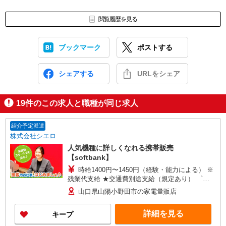
閲覧履歴を見る
ブックマーク
ポストする
シェアする
URLをシェア
19
件のこの求人と職種が同じ求人
紹介予定派遣
株式会社シエロ
人気機種に詳しくなれる携帯販売
【softbank】
時給1400円〜1450円（経験・能力による） ※
残業代支給 ★交通費別途支給（規定あり） ゜
+゜・。○。・゜+゜・。○。・゜+゜ 入社祝い金10
山口県山陽小野田市の家電量販店
万円支給(規定有) お友達を紹介頂くと, インセンテ
ィブ支給(規定有) ★月2回払い・週払い可能（規程
詳細を見る
キープ
有）★ ゜・。○。・゜+゜・。○。・゜+゜