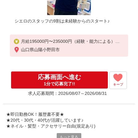
シエロのスタッフの9割は未経験からのスタート♪
月給195000円〜235000円（経験・能力による）
★賞与有※業績連動性
山口県山陽小野田市
※残業代支給
★交通費全額支給
゜+゜・。○。・゜+゜・。○。・゜+゜
応募画面へ進む
入社祝い金10万円支給(規定有)
1分で応募完了!!
キープ
お友達を紹介頂くと,
求人応募期間：2026/08/07～2026/08/31
インセンティブ支給(規定有)
゜・。○。・゜+゜・。○。・゜+゜
★即日勤務OK！履歴書不要★
★20代・30代・40代が活躍しています♪
★ネイル・髪型・アクセサリー自由(規定あり)
もっと見る
各キャリアの新機種が特別価格で購入OK！！