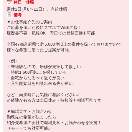
休日・休暇
週休2日(月8〜11日）、有給休暇
備考
▼お仕事紹介先のご案内
ご応募を頂いた後にスマホでWEB面接！
履歴書不要・私服OK・即日での登録面接も可能
全国47都道府県で約5,000件以上の案件を扱っておりますので、
様々な希望に沿ったご提案が可能。
〈例〉
・未経験なので、研修が充実して欲しい
・時給1,600円以上を探している
・自宅からなるべく近くが良い
・入社開始日を相談出来る先が良い
など、面接時にお気軽に相談ください♪
※経験が有る方は土日休み・時短等も相談可能です
▼職場見学・お顔合わせ
勤務先の希望が決まったら
紹介先希望の会社で職場見学・お顔合わせを実施！
リモートでも対応可能♪