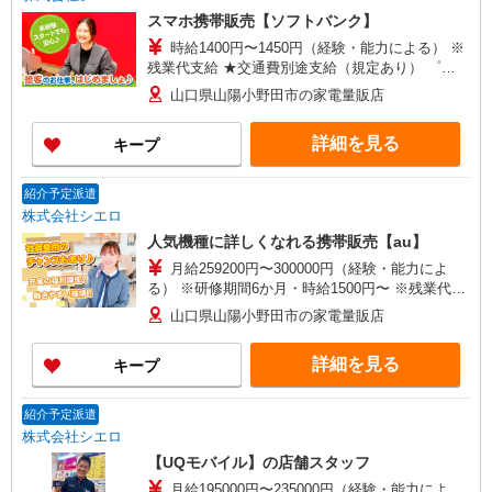
スマホ携帯販売【ソフトバンク】
時給1400円〜1450円（経験・能力による） ※
残業代支給 ★交通費別途支給（規定あり） ゜
+゜・。○。・゜+゜・。○。・゜+゜ 入社祝い金10
山口県山陽小野田市の家電量販店
万円支給(規定有) お友達を紹介頂くと, インセンテ
ィブ支給(規定有) ★月2回払い・週払い可能（規程
詳細を見る
キープ
有）★ ゜・。○。・゜+゜・。○。・゜+゜
紹介予定派遣
株式会社シエロ
人気機種に詳しくなれる携帯販売【au】
月給259200円〜300000円（経験・能力によ
る） ※研修期間6か月・時給1500円〜 ※残業代支
給 ★交通費別途支給（規定あり） ゜+゜・。
山口県山陽小野田市の家電量販店
○。・゜+゜・。○。・゜+゜ 入社祝い金10万円支
給(規定有) お友達を紹介頂くと, インセンティブ支
詳細を見る
キープ
給(規定有) ゜・。○。・゜+゜・。○。・゜+゜
紹介予定派遣
株式会社シエロ
【UQモバイル】の店舗スタッフ
月給195000円〜235000円（経験・能力によ