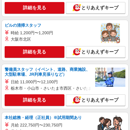
紹介予定派遣
詳細を見る
とりあえずキープ
株式会社シエロ
【ドコモ】の店舗スタッフ
月給195000円〜235000円（経験・能力によ
ビルの清掃スタッフ
る） ※給与幅は経験・スキルによる 交通費全額支
時給 1,200円〜1,200円
給 賞与有※業績連動性 制服貸与 社会保険完備 車
山口県山陽小野田市のdocomoショップ
通勤可能 ゜+゜・。○。・゜+゜・。○。・゜+゜
大阪市北区
入社祝い金10万円支給(規定有) お友達を紹介頂く
詳細を見る
キープ
と, インセンティブ支給(規定有) ゜・。○。・゜
詳細を見る
とりあえずキープ
+゜・。○。・゜+゜
派遣社員
株式会社シエロ
警備員スタッフ（イベント、道路、商業施設、
大型駐車場、JR列車見張りなど）
人気機種に詳しくなれる携帯販売【au】
月給259200円〜300000円（経験・能力によ
日給 11,000円〜12,100円
る） ※研修期間6か月・時給1500円〜 ※残業代支
栃木市・小山市・さいたま市西区・さいたま市岩槻区・久喜市・
給 ★交通費別途支給（規定あり） ゜+゜・。
山口県山陽小野田市の家電量販店
○。・゜+゜・。○。・゜+゜ 入社祝い金10万円支
詳細を見る
とりあえずキープ
給(規定有) お友達を紹介頂くと, インセンティブ支
詳細を見る
キープ
給(規定有) ゜・。○。・゜+゜・。○。・゜+゜
本社総務・経理（正社員）※試用期間あり
紹介予定派遣
月給 222,750円〜230,750円
株式会社シエロ