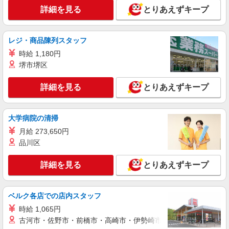
詳細を見る
とりあえずキープ
紹介予定派遣
株式会社シエロ
レジ・商品陳列スタッフ
【au】の携帯販売スタッフ
時給 1,180円
月給195000円〜235000円（経験・能力によ
る） ※給与幅は経験・スキルによる 交通費全額支
堺市堺区
給 賞与有※業績連動性 制服貸与 社会保険完備 車
山口県山陽小野田市のauショップ
通勤可能 ゜+゜・。○。・゜+゜・。○。・゜+゜
詳細を見る
とりあえずキープ
入社祝い金10万円支給(規定有) お友達を紹介頂く
詳細を見る
キープ
と, インセンティブ支給(規定有) ゜・。○。・゜
+゜・。○。・゜+゜
大学病院の清掃
派遣社員
月給 273,650円
株式会社シエロ
品川区
人気機種に詳しくなれる携帯販売
【softbank】
詳細を見る
とりあえずキープ
時給1400円〜1450円（経験・能力による） ※
残業代支給 ★交通費別途支給（規定あり） ゜
+゜・。○。・゜+゜・。○。・゜+゜ 入社祝い金10
山口県山陽小野田市の家電量販店
万円支給(規定有) お友達を紹介頂くと, インセンテ
ベルク各店での店内スタッフ
ィブ支給(規定有) ★月2回払い・週払い可能（規程
時給 1,065円
詳細を見る
キープ
有）★ ゜・。○。・゜+゜・。○。・゜+゜
古河市・佐野市・前橋市・高崎市・伊勢崎市・太田市・館林市・