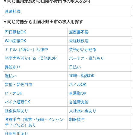
同じ雇用形態から山陽小野田市の求人を探す
派遣社員
同じ特徴から山陽小野田市の求人を探す
即日勤務OK
履歴書不要
Web面接OK
未経験歓迎
ミドル（40代～）活躍中
英語が活かせる
語学力を活かせる（英語以外）
ボーナス・賞与あり
昇給あり
日払い
週払い
10時～勤務OK
髪型・髪色自由
ネイルOK
ピアスOK
車通勤OK
バイク通勤OK
交通費支給
社会保険あり
入社祝い金あり
各種手当（家族・役職・インセン
制服貸与
ティブなど）あり
社員登用あり