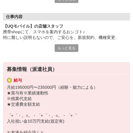
自分だけじゃなくって、
家族や友人にも適用されます！
仕事内容
さらに！各種リゾート施設やスポーツジムなどが
【UQモバイル】の店舗スタッフ
特別割引価格でご利用可能☆
携帯shopにて、スマホを案内するおシゴト♪
お得に過ごしたいあなたの味方です♪
特に難しい説明もないので、ご安心を。新規契約、機種変更、
各種料金プランのご相談対応・ご提案などをお願いします。
【選べるお仕事いろいろ】
もっと見る
￣￣￣￣￣￣￣￣￣￣￣
初めての方でも安心♪
▼オフィスワーク
あなた専属のコーディネーターが親切・丁寧にフォローするので、
事務、経理、データ入力、コールセンター、受付
満足度◎
▼工場・製造・軽作業系
募集情報（派遣社員）
機械/食品製造・梱包・仕分け・加工・組立・検査
■携帯やインターネット販売業務
▼美容系
給与
docomo(ドコモ)/au(エーユー)・KDDI/softbank(ソフトバンク)など
眉毛サロンのアイブロウ・ネイリスト・エステ
月給195000円〜235000円（経験・能力による）
の大手キャリアから
▼営業・販売
★賞与有※業績連動性
ワイモバイル(Y!mobille)、楽天モバイル、UQなど格安スマホまで幅
法人営業・アパレル販売・個別指導塾・人材紹介
※残業代支給
広く紹介可能♪
▼人気案件も多数♪
★交通費全額支給
人気のApple（アップル）店舗もございます！
短期・期間限定・オープニング・官公庁案件
上場/優良/大手企業など
゜+゜・。○。・゜+゜・。○。・゜+゜
入社祝い金10万円支給(規定有)
【スマホ面接実施中】
￣￣￣￣￣￣￣￣￣
お友達を紹介頂くと,