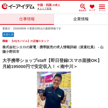
中国・四国
の求人
▼エリア変更
仕事情報
企業情報
更新日：2026/08/08 ※更新日時点の最新情報です
派遣社員
職種：【UQモバイル】の店舗スタッフ
株式会社シエロの家電・携帯販売の求人情報詳細（派遣社員） - 山
陽小野田市
大手携帯ショップstaff【即日登録/スマホ面接OK】
月給195000円で安定収入！＜南中川＞