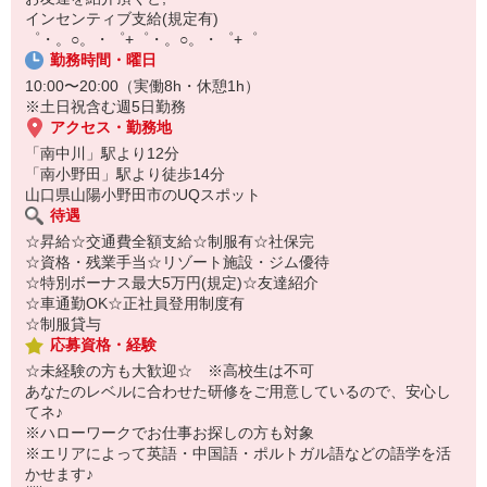
自宅に居ながらスマホでカンタン面接OK！
インセンティブ支給(規定有)
オンライン面談なのでスピード対応。
゜・。○。・゜+゜・。○。・゜+゜
即日登録もOK♪
勤務時間・曜日
10:00〜20:00（実働8h・休憩1h）
気になった方はお気軽にご相談ください！
※土日祝含む週5日勤務
アクセス・勤務地
「南中川」駅より12分
「南小野田」駅より徒歩14分
山口県山陽小野田市のUQスポット
待遇
☆昇給☆交通費全額支給☆制服有☆社保完
☆資格・残業手当☆リゾート施設・ジム優待
☆特別ボーナス最大5万円(規定)☆友達紹介
☆車通勤OK☆正社員登用制度有
☆制服貸与
応募資格・経験
☆未経験の方も大歓迎☆ ※高校生は不可
あなたのレベルに合わせた研修をご用意しているので、安心し
てネ♪
※ハローワークでお仕事お探しの方も対象
※エリアによって英語・中国語・ポルトガル語などの語学を活
かせます♪