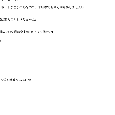
サポートなどが中心なので、未経験でも全く問題ありません◎
路に乗ることもありません♪
/週払い有/交通費全支給(ガソリン代含む)＞
給
）※送迎業務があるため