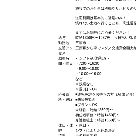
施設でのお仕事は移動やリハビリの
送迎範囲は基本的に近場のみ！
慣れない土地へ行くことも、高速道
まずはお気軽にご応募ください！
給与
時給1350円〜1937円 ＜日払い有
勤務地
三原市
交通アク
三原駅から車でスグ／交通費全額支
セス
勤務時
＜シフト制/休憩1h＞
間・曜日
・7:30〜16:30
・9:00〜18:00
・10:00〜19:00
など
※残業なし
※週3日〜OK
応募資
■運転免許をお持ちの方（AT限定可
格・経験
■未経験歓迎
■ブランクOK
未経験：時給1350円〜
初任者研修：時給1450円〜
介護福祉士：時給1550円〜
休日・休
＜休日＞
暇
シフトによりお休み決定
待遇
※各種規定有