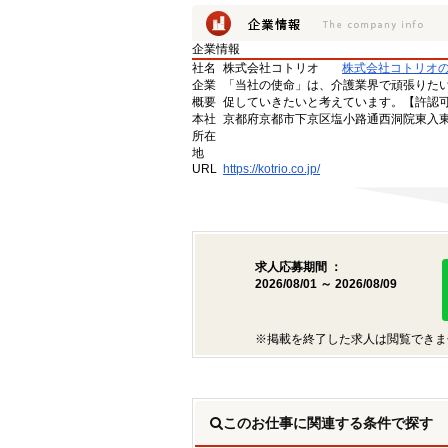
企業情報
社名
株式会社コトリオ
株式会社コトリオ
企業
「当社の使命」は、介護業界で頑張りた
概要
促していきたいと考えています。【許認可番号】
本社
京都府京都市下京区塩小路通西洞院東入東塩
所在
地
URL
https://kotrio.co.jp/
求人応募期間 ：
2026/08/01 ～ 2026/08/09
※掲載を終了した求人は閲覧できま
このお仕事に関連する条件で探す