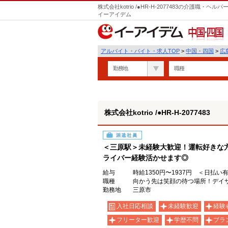
株式会社kotrio /●HR-H-2077483の介護職
イーアイデム
中国・四国
アルバイト・バイト・求人TOP
>
中国・四国
>
広
勤務地
職種
株式会社kotrio /●HR-H-2077483
派遣社員
＜三原駅＞未経験大歓迎！運転好きな方
ライバー経験活かせます◎
給与
時給1350円〜1937円 ＜日払い
職種
向かう先は笑顔の待つ場所！デイサ
勤務地
三原市
入社日応相談
未経験歓迎
経験
フリーター歓迎
学歴不問
ブラ