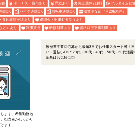
高額
ボーナス・賞与あり
昇給あり
完全週休2日制
フルタイム歓
通勤OK
バイク通勤OK
自転車通勤OK
残業少なめ（月20h未満）
・育休取得実績あり
退職金・財形貯蓄制度あり
など）あり
制服貸与
研修制度あり
資格取得支援制度あり
履歴書不要◎応募から最短3日でお仕事スタート可！日
い・週払いOK＊20代・30代・40代・50代・60代活躍
応募はお気軽に◎
内します。希望勤務地
い。担当者がしっかり
頂けます。