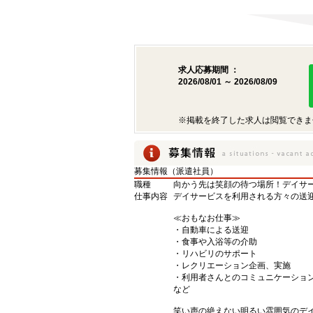
求人応募期間 ：
2026/08/01 ～ 2026/08/09
※掲載を終了した求人は閲覧できま
募集情報（派遣社員）
職種
向かう先は笑顔の待つ場所！デイサー
仕事内容
デイサービスを利用される方々の送
≪おもなお仕事≫
・自動車による送迎
・食事や入浴等の介助
・リハビリのサポート
・レクリエーション企画、実施
・利用者さんとのコミュニケーショ
など
笑い声の絶えない明るい雰囲気のデイ