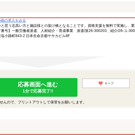
の他の求人をみる
いと思う志高い方と施設様との架け橋となることです。資格支援を無料で実施し、業
一般労働者派遣、人材紹介・育成事業 派遣/派26-300203、紹介/26-ユ-300
小路町843-2 日本生命京都ヤサカビル8F
応募画面へ進む
キープ
1分で応募完了!!
せんので、プリントアウトして保管をお願いします。