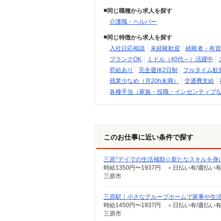
同じ職種から求人を探す
介護職・ヘルパー
同じ特徴から求人を探す
入社日応相談
未経験歓迎
経験者・有資
ブランクOK
ミドル（40代～）活躍中
昇給あり
完全週休2日制
フルタイム歓
残業少なめ（月20h未満）
交通費支給
各種手当（家族・役職・インセンティブ
このお仕事に近い条件で探す
三原*デイでの生活補助☆新たなスキルを身
時給1350円〜1937円 ＜日払い有/週払い
三原市
三原駅｜小さなグループホームで家事や生
時給1450円〜1937円 ＜日払い有/週払い
三原市