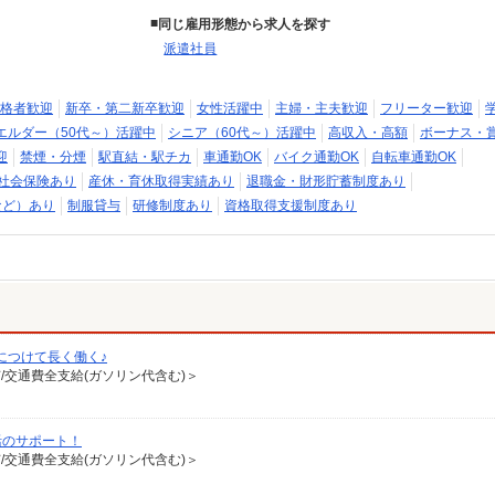
同じ雇用形態から求人を探す
派遣社員
格者歓迎
新卒・第二新卒歓迎
女性活躍中
主婦・主夫歓迎
フリーター歓迎
エルダー（50代～）活躍中
シニア（60代～）活躍中
高収入・高額
ボーナス・
迎
禁煙・分煙
駅直結・駅チカ
車通勤OK
バイク通勤OK
自転車通勤OK
社会保険あり
産休・育休取得実績あり
退職金・財形貯蓄制度あり
など）あり
制服貸与
研修制度あり
資格取得支援制度あり
につけて長く働く♪
有/交通費全支給(ガソリン代含む)＞
活のサポート！
有/交通費全支給(ガソリン代含む)＞