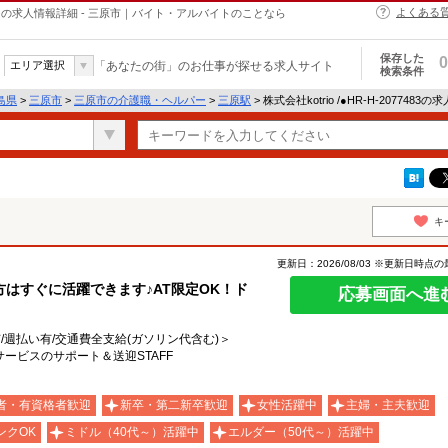
よくある
・ヘルパーの求人情報詳細 - 三原市｜バイト・アルバイトのことなら
保存した
0
エリア選択
「あなたの街」のお仕事が探せる求人サイト
検索条件
島県
>
三原市
>
三原市の介護職・ヘルパー
>
三原駅
> 株式会社kotrio /●HR-H-2077483
キ
更新日：2026/08/03 ※更新日時点
はすぐに活躍できます♪AT限定OK！ド
応募画面へ進
有/週払い有/交通費全支給(ガソリン代含む)＞
ービスのサポート＆送迎STAFF
者・有資格者歓迎
新卒・第二新卒歓迎
女性活躍中
主婦・主夫歓迎
ンクOK
ミドル（40代～）活躍中
エルダー（50代～）活躍中