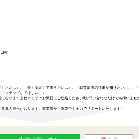
間以内）
がしたい…』、『長く安定して働きたい…』、『就業部署の詳細が知りたい…』、『
をマッチングしてほしい…』
になりますよね☆まずはお気軽にご連絡ください!!お問い合わせだけでも構いません
専属の担当がおります。就業前から就業中も全力でサポートいたします!!