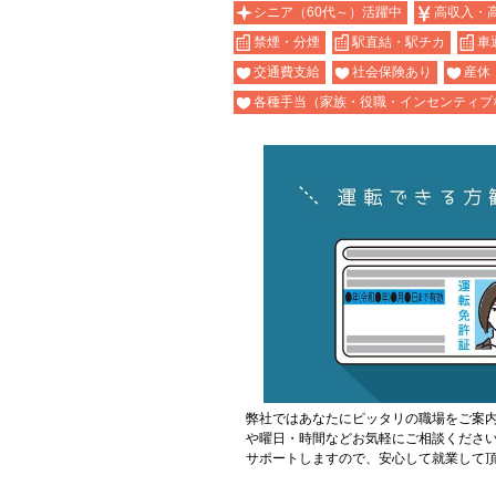
シニア（60代～）活躍中
高収入・
禁煙・分煙
駅直結・駅チカ
車
交通費支給
社会保険あり
産休
各種手当（家族・役職・インセンティブ
弊社ではあなたにピッタリの職場をご案
や曜日・時間などお気軽にご相談くださ
サポートしますので、安心して就業して