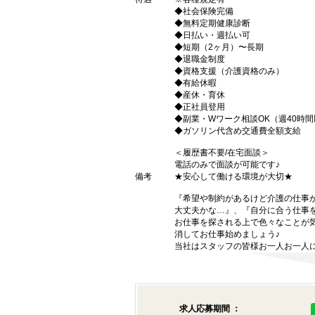
◆社会保険完備
◆無料定期健康診断
◆日払い・週払い可
◆短期（2ヶ月）〜長期
◆退職金制度
◆資格支援（介護資格のみ）
◆有給休暇
◆産休・育休
◆正社員登用
◆副業・Wワーク相談OK（週40時
◆ガソリン代含め交通費全額支給
＜履歴書不要/在宅面談＞
電話のみで面談が可能です♪
備考
★安心して働ける環境が大切★
『希望や制約があるけど介護の仕事
大丈夫かな…』、『自分に合う仕事
お仕事を探される上で色々なことが気
消してお仕事始めましょう♪
当社はスタッフの皆様お一人お一人に
求人応募期間 ：