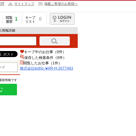
質問
サイトマップ
掲載ご希望のお客様へ
閲覧
キープ
1
0
履歴
リスト
ログイン
の求人情報詳細
キープ中のお仕事（0件）
保存した検索条件（
0
件）
閲覧したお仕事（1件）
ープ
株式会社kotrio /●HR-H-2077483
の最新情報です
む