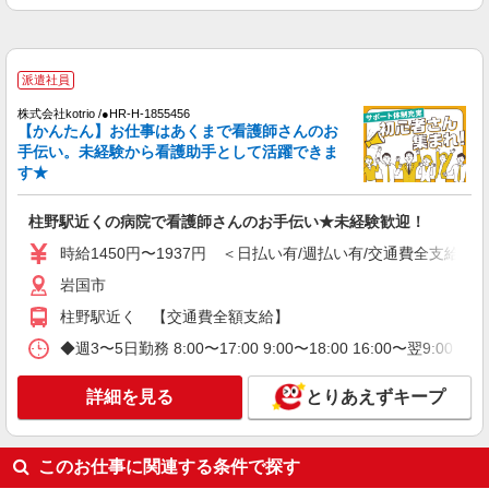
詳細を見る
キープ
派遣社員
派遣社員
株式会社kotrio /●HR-H-1855456
株式会社kotrio /●HR-H-1854873
【かんたん】お仕事はあくまで看護師さんのお
【面接なし】日払いでお給料即GETのデイサ
手伝い。未経験から看護助手として活躍できま
ービス＊柱野駅
す★
時給1450円〜1937円 ＜日払い有/週払い有/交
通費全支給(ガソリン代含む)＞
柱野駅近くの病院で看護師さんのお手伝い★未経験歓迎！
岩国市
時給1450円〜1937円 ＜日払い有/週払い有/交通費全支給(ガ
岩国市
詳細を見る
キープ
柱野駅近く 【交通費全額支給】
派遣社員
◆週3〜5日勤務 8:00〜17:00 9:00〜18:00 16:00〜翌9
株式会社kotrio /●HR-H-2092707
周防花岡◆デイサービスSTAFF＊16時退社も
詳細を見る
とりあえずキープ
OK！子育て世代活躍中
時給1450円〜1937円 ＜日払い有/週払い有/交
通費全支給(ガソリン代含む)＞
このお仕事に関連する条件で探す
岩国市