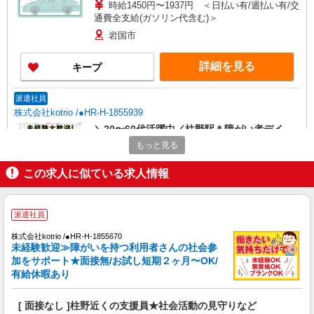
時給1450円〜1937円 ＜日払い有/週払い有/交
通費全支給(ガソリン代含む)＞
岩国市
詳細を見る
キープ
派遣社員
株式会社kotrio /●HR-H-1855939
＼20〜60代活躍中／柱野駅＊障がい者デイ
STAFF＊日曜休み
もっと見る
時給1450円〜1937円 ＜日払い有/週払い有/交
通費全支給(ガソリン代含む)＞
この求人に似ている求人情報
岩国市
派遣社員
詳細を見る
キープ
株式会社kotrio /●HR-H-1855670
未経験歓迎≫障がいを持つ利用者さんの社会参
派遣社員
加をサポート★面接無/お試し短期２ヶ月〜OK/
株式会社kotrio /●HR-H-2077451
有給休暇あり
岩国駅★未経験OKの人間関係に悩まない職場
へ★サ高住スタッフ
[ 面接なし ]柱野近くの支援員★社会活動の見守りなど
時給1350円〜1937円 ＜日払い有/週払い有/交