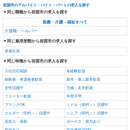
岩国市のアルバイト・バイト・パートの求人を探す
詳細を見る
キープ
同じ職種から岩国市の求人を探す
医療・介護・福祉すべて
派遣社員
株式会社kotrio /●HR-H-1854977
介護職・ヘルパー
日収1万円〜☆【運転・配送】の経験がある方
同じ雇用形態から岩国市の求人を探す
優遇≪デイSTAFF≫
時給1450円〜1937円 ＜日払い有/週払い有/交
派遣社員
通費全支給(ガソリン代含む)＞
同じ特徴から岩国市の求人を探す
岩国市
入社日応相談
未経験歓迎
詳細を見る
キープ
経験者・有資格者歓迎
新卒・第二新卒歓迎
女性活躍中
派遣社員
主婦・主夫歓迎
株式会社kotrio /●HR-H-2077236
フリーター歓迎
学歴不問
毎日通うのが楽しみになる＊ホテルのような美
ブランクOK
ミドル（40代～）活躍中
しいサ高住のSTAFF
時給1350円〜1937円 ＜日払い有/週払い有/交
エルダー（50代～）活躍中
シニア（60代～）活躍中
通費全支給(ガソリン代含む)＞
高収入・高額
ボーナス・賞与あり
岩国市｜通津駅が最寄り
昇給あり
完全週休2日制