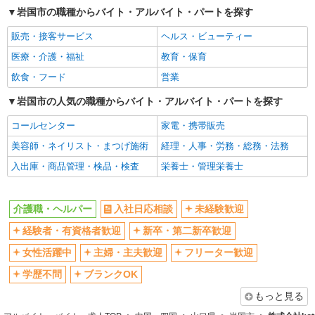
岩国市の職種からバイト・アルバイト・パートを探す
交通費支給
社会保険あり
販売・接客サービス
ヘルス・ビューティー
産休・育休取得実績あり
医療・介護・福祉
教育・保育
飲食・フード
営業
岩国市の人気の職種からバイト・アルバイト・パートを探す
コールセンター
家電・携帯販売
美容師・ネイリスト・まつげ施術
経理・人事・労務・総務・法務
入出庫・商品管理・検品・検査
栄養士・管理栄養士
介護職・ヘルパー
入社日応相談
未経験歓迎
経験者・有資格者歓迎
新卒・第二新卒歓迎
女性活躍中
主婦・主夫歓迎
フリーター歓迎
学歴不問
ブランクOK
もっと見る