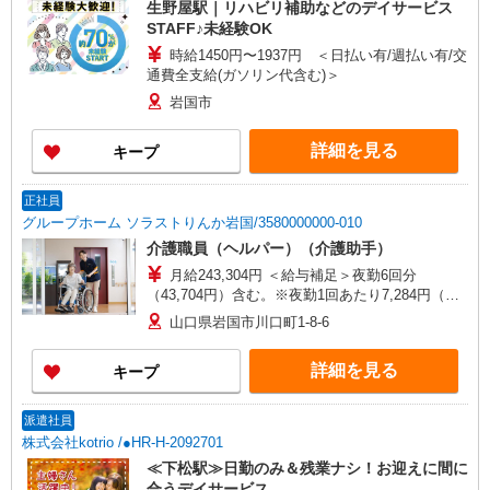
生野屋駅｜リハビリ補助などのデイサービス
STAFF♪未経験OK
時給1450円〜1937円 ＜日払い有/週払い有/交
通費全支給(ガソリン代含む)＞
岩国市
詳細を見る
キープ
正社員
グループホーム ソラストりんか岩国/3580000000-010
介護職員（ヘルパー）（介護助手）
月給243,304円 ＜給与補足＞夜勤6回分
（43,704円）含む。※夜勤1回あたり7,284円（深
夜割増＋夜勤手当）
山口県岩国市川口町1-8-6
詳細を見る
キープ
派遣社員
株式会社kotrio /●HR-H-2092701
≪下松駅≫日勤のみ＆残業ナシ！お迎えに間に
合うデイサービス