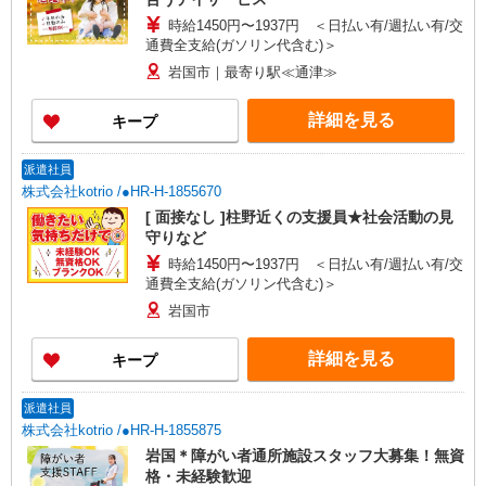
時給1450円〜1937円 ＜日払い有/週払い有/交
通費全支給(ガソリン代含む)＞
岩国市｜最寄り駅≪通津≫
詳細を見る
キープ
派遣社員
株式会社kotrio /●HR-H-1855670
[ 面接なし ]柱野近くの支援員★社会活動の見
守りなど
時給1450円〜1937円 ＜日払い有/週払い有/交
通費全支給(ガソリン代含む)＞
岩国市
詳細を見る
キープ
派遣社員
株式会社kotrio /●HR-H-1855875
岩国＊障がい者通所施設スタッフ大募集！無資
格・未経験歓迎