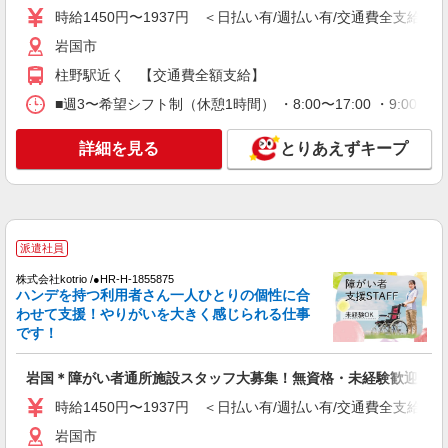
時給1450円〜1937円 ＜日払い有/週払い有/交通費全支給(ガ
通費全支給(ガソリン代含む)＞
岩国市｜岩国駅が最寄り
岩国市
柱野駅近く 【交通費全額支給】
詳細を見る
キープ
■週3〜希望シフト制（休憩1時間） ・8:00〜17:00 ・9:00
派遣社員
詳細を見る
とりあえずキープ
株式会社kotrio /●HR-H-2092709
周防花岡駅＊穏やかなデイサービスで生活サポ
ートのお仕事＊
時給1450円〜1937円 ＜日払い有/週払い有/交
通費全支給(ガソリン代含む)＞
派遣社員
岩国市
株式会社kotrio /●HR-H-1855875
ハンデを持つ利用者さん一人ひとりの個性に合
詳細を見る
キープ
わせて支援！やりがいを大きく感じられる仕事
です！
派遣社員
株式会社kotrio /●HR-H-1855456
岩国＊障がい者通所施設スタッフ大募集！無資格・未経験歓迎
柱野駅近くの病院で看護師さんのお手伝い★未
時給1450円〜1937円 ＜日払い有/週払い有/交通費全支給(ガ
経験歓迎！
岩国市
時給1450円〜1937円 ＜日払い有/週払い有/交