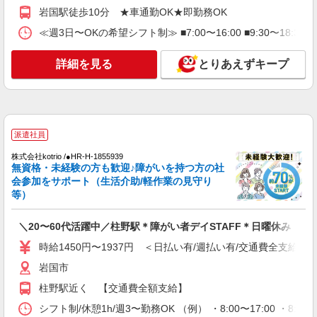
通費全支給(ガソリン代含む)＞
岩国駅徒歩10分 ★車通勤OK★即勤務OK
岩国市
≪週3日〜OKの希望シフト制≫ ■7:00〜16:00 ■9:30〜18
詳細を見る
キープ
詳細を見る
とりあえずキープ
正社員
グループホーム ソラストりんか岩国/3580000000-004
介護職員（ヘルパー）（役職なし）
派遣社員
月給248,640円〜259,312円（経験・能力等に
よる） ＜給与補足＞夜勤6回分（44,040〜44,712
株式会社kotrio /●HR-H-1855939
円）含む。※夜勤1回あたり7,340〜7,452円（深夜
山口県岩国市川口町1-8-6
無資格・未経験の方も歓迎♪障がいを持つ方の社
割増＋夜勤手当）
会参加をサポート（生活介助/軽作業の見守り
等）
詳細を見る
キープ
＼20〜60代活躍中／柱野駅＊障がい者デイSTAFF＊日曜休み
派遣社員
株式会社kotrio /●HR-H-2092702
時給1450円〜1937円 ＜日払い有/週払い有/交通費全支給(ガ
向かう先は笑顔の待つ場所！デイサービスのサ
岩国市
ポート＆送迎STAFF
柱野駅近く 【交通費全額支給】
時給1450円〜1937円 ＜日払い有/週払い有/交
通費全支給(ガソリン代含む)＞
シフト制/休憩1h/週3〜勤務OK （例） ・8:00〜17:00 ・8:3