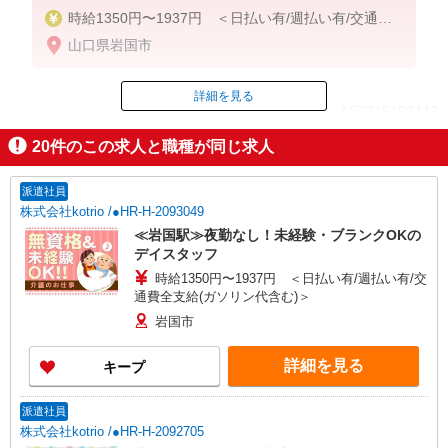
時給1350円〜1937円 ＜日払い有/週払い有/交通費
全支給(ガソリン代含む)＞
山口県岩国市
詳細を見る
ID：AE0716192442
20
件のこの求人と職種が同じ求人
掲載期間終了
派遣社員
株式会社kotrio /●HR-H-2093049
≪岩国駅≫夜勤なし！未経験・ブランクOKの
デイスタッフ
時給1350円〜1937円 ＜日払い有/週払い有/交
通費全支給(ガソリン代含む)＞
岩国市
詳細を見る
キープ
派遣社員
株式会社kotrio /●HR-H-2092705