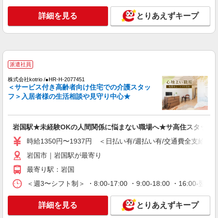
岩国市｜最寄り駅≪周防高森≫
詳細を見る
とりあえずキープ
詳細を見る
キープ
派遣社員
株式会社kotrio /●HR-H-2092708
派遣社員
岩国駅｜まずは送迎業務で活躍しよう◎デイサ
ービスSTAFF
株式会社kotrio /●HR-H-2077451
＜サービス付き高齢者向け住宅での介護スタッ
時給1450円〜1937円 ＜日払い有/週払い有/交
フ＞入居者様の生活相談や見守り中心★
通費全支給(ガソリン代含む)＞
岩国市
岩国駅★未経験OKの人間関係に悩まない職場へ★サ高住スタッフ
詳細を見る
キープ
時給1350円〜1937円 ＜日払い有/週払い有/交通費全支給(ガ
派遣社員
岩国市｜岩国駅が最寄り
株式会社kotrio /●HR-H-2092699
最寄り駅：岩国
≪下松駅≫夜勤なし！未経験・ブランクOKの
＜週3〜シフト制＞ ・8:00-17:00 ・9:00-18:00 ・16:
デイスタッフ
時給1450円〜1937円 ＜日払い有/週払い有/交
詳細を見る
とりあえずキープ
通費全支給(ガソリン代含む)＞
岩国市｜最寄り駅≪南岩国≫