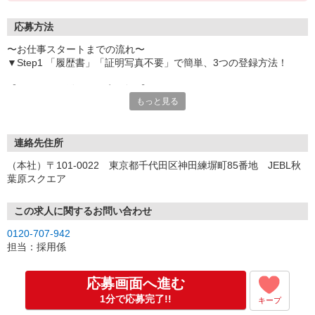
応募方法
〜お仕事スタートまでの流れ〜
▼Step1 「履歴書」「証明写真不要」で簡単、3つの登録方法！
【オンライン登録（目安5分）】
もっと見る
いつでも好きな時間に登録OK
【電話登録（目安20分）】
受付時間/平日9:00〜19:00
連絡先住所
※電話登録の場合、就業前には登録会へお越しください
（本社）〒101-0022 東京都千代田区神田練塀町85番地 JEBL秋
葉原スクエア
【来場登録（目安1時間30分）】
受付時間/平日10:00〜17:00
この求人に関するお問い合わせ
▼Step2 全国にあるお仕事の中から、あなたにピッタリのお仕事を
0120-707-942
ご案内
担当：採用係
▼Step3 就業前に職場見学で気になる事はしっかりチェック！
▼Step4 気に入ったら雇用契約・お仕事スタート
応募画面へ進む
応募⇒最短で2日後からの勤務も可能です！
1分で応募完了!!
キープ