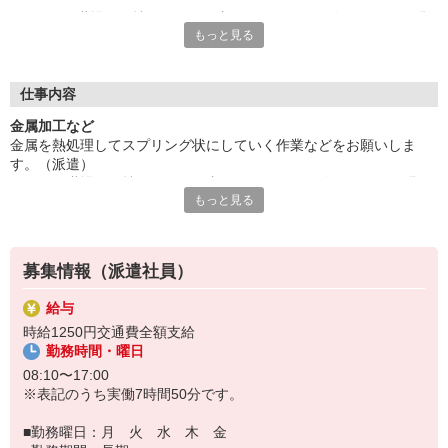
キレイな職場で気持ちよくお仕事ができます。経験・スキルは問
もっと見る
いません、未経験者大歓迎。ちょっと一息に、休憩室完備。
小休憩あり、仕事の合間にリフレッシュ。人気の日勤のみのお仕
事です。車・バイク・自転車通勤OK、駐車場完備です。
給与即払いサービスは就業状況によって利用できないケースがご
仕事内容
ざいます。詳細はオペレーターまでお問合せください。
金属加工など
金属を熱処理してスプリング状にしていく作業などをお願いしま
『テクノ・サービス』は、派遣業界大手スタッフサービスグルー
す。（派遣）
プです。
キレイな職場で気持ちよくお仕事ができます。経験・スキルは問い
全国にあるお仕事の中から、一人ひとりのスキルや希望条件に応
もっと見る
ません、未経験者大歓迎。ちょっと一息に、休憩室完備。
じたお仕事をご案内します。
小休憩あり、仕事の合間にリフレッシュ。人気の日勤のみのお仕事
安全管理体制も万全ですので安心してご就業いただけます。
です。車・バイク・自転車通勤OK、駐車場完備です。
＊座り仕事です
登録方法は、【オンライン】【電話】【登録会来場】の3つから
募集情報（派遣社員）
選べます♪
★★履歴書・証明写真は不要！★★
給与
また、ご登録済の方はお仕事の紹介がスムーズです。
時給1250円交通費全額支給
ご応募お待ちしています。
勤務時間・曜日
08:10〜17:00
※表記のうち実働7時間50分です。
■勤務曜日：月 火 水 木 金