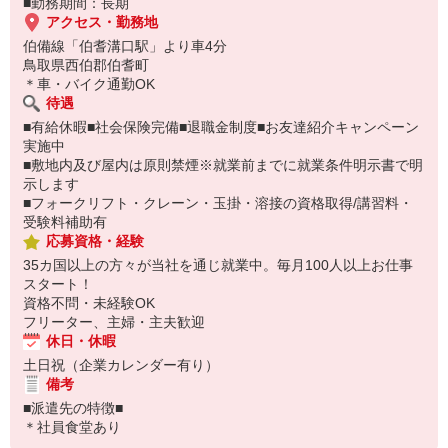
■勤務期間：長期
アクセス・勤務地
伯備線「伯耆溝口駅」より車4分
鳥取県西伯郡伯耆町
＊車・バイク通勤OK
待遇
■有給休暇■社会保険完備■退職金制度■お友達紹介キャンペーン
実施中
■敷地内及び屋内は原則禁煙※就業前までに就業条件明示書で明
示します
■フォークリフト・クレーン・玉掛・溶接の資格取得/講習料・
受験料補助有
応募資格・経験
35カ国以上の方々が当社を通じ就業中。毎月100人以上お仕事
スタート！
資格不問・未経験OK
フリーター、主婦・主夫歓迎
休日・休暇
土日祝（企業カレンダー有り）
備考
■派遣先の特徴■
＊社員食堂あり