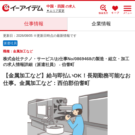
中国・四国
の求人
▼エリア変更
仕事情報
企業情報
更新日：2026/08/05 ※更新日時点の最新情報です
派遣社員
職種：金属加工など
株式会社テクノ・サービス/お仕事No/0869468の製造・組立・加工
の求人情報詳細（派遣社員） - 伯耆町
【金属加工など】給与即払いOK！長期勤務可能なお
仕事。金属加工など：西伯郡伯耆町