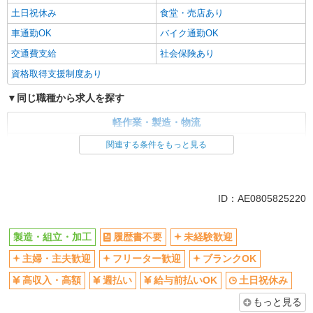
土日祝休み
食堂・売店あり
車通勤OK
バイク通勤OK
交通費支給
社会保険あり
資格取得支援制度あり
同じ職種から求人を探す
軽作業・製造・物流
製造・組立・加工
関連する条件をもっと見る
同じ特徴から求人を探す
未経験歓迎
土日祝休み
ID：AE0805825220
車通勤OK
交通費支給
社会保険あり
製造・組立・加工
履歴書不要
未経験歓迎
主婦・主夫歓迎
フリーター歓迎
ブランクOK
高収入・高額
週払い
給与前払いOK
土日祝休み
もっと見る