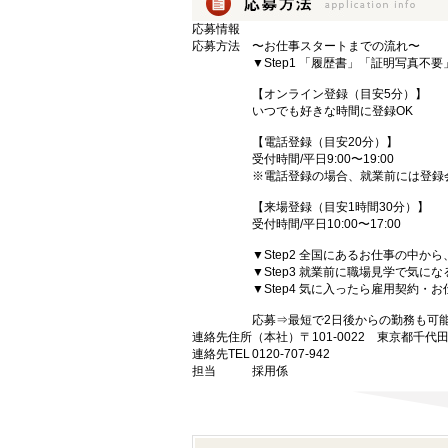
応募情報
応募方法
〜お仕事スタートまでの流れ〜
▼Step1 「履歴書」「証明写真不
【オンライン登録（目安5分）】
いつでも好きな時間に登録OK
【電話登録（目安20分）】
受付時間/平日9:00〜19:00
※電話登録の場合、就業前には登録
【来場登録（目安1時間30分）】
受付時間/平日10:00〜17:00
▼Step2 全国にあるお仕事の中
▼Step3 就業前に職場見学で気に
▼Step4 気に入ったら雇用契約・
応募⇒最短で2日後からの勤務も可
連絡先住所
（本社）〒101-0022 東京都千代
連絡先TEL
0120-707-942
担当
採用係