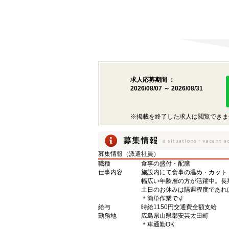
求人応募期間 ：
2026/08/07 ～ 2026/08/31
※掲載を終了した求人は閲覧できま
募集情報（派遣社員）
職種
食事の盛付・配膳
仕事内容
施設内にて食事の温め・カット
幅広い年齢層の方が活躍中。長
土日のお休みは隔週程度であれ
＊簡単作業です
給与
時給1150円交通費全額支給
勤務地
広島県山県郡安芸太田町
＊車通勤OK