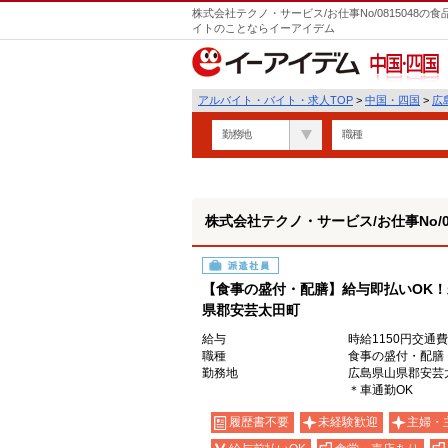
株式会社テクノ・サービス/お仕事No/0815048
イトのことならイーアイデム
中国・四国
アルバイト・バイト・求人TOP
>
中国・四国
>
広
勤務地
職種
株式会社テクノ・サービス/お仕事No/08
派遣社員
【食事の盛付・配膳】給与即払いOK
県郡安芸太田町
給与
時給1150円交通
職種
食事の盛付・配膳
勤務地
広島県山県郡安芸
＊車通勤OK
履歴書不要
未経験歓迎
主婦・