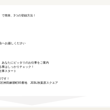
要」で簡単、3つの登録方法！
会へお越しください
から、あなたにピッタリのお仕事をご案内
なる事はしっかりチェック！
お仕事スタート
能です！
田区神田練塀町85番地 JEBL秋葉原スクエア