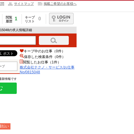
質問
サイトマップ
掲載ご希望のお客様へ
閲覧
キープ
1
0
履歴
リスト
ログイン
15048の求人情報詳細
キープ中のお仕事（0件）
保存した検索条件（
0
件）
閲覧したお仕事（1件）
ープ
株式会社テクノ・サービス/お仕事
No/0815048
の最新情報です
む
週払い