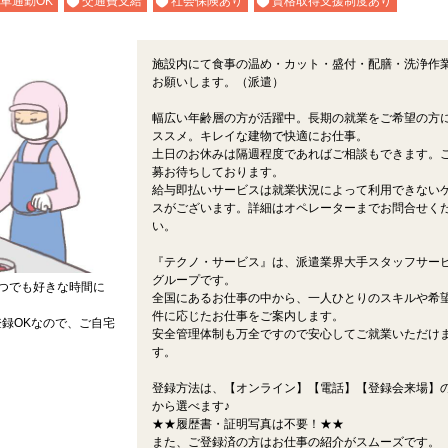
車通勤OK
交通費支給
社会保険あり
資格取得支援制度あり
施設内にて食事の温め・カット・盛付・配膳・洗浄作
お願いします。（派遣）
幅広い年齢層の方が活躍中。長期の就業をご希望の方
ススメ。キレイな建物で快適にお仕事。
土日のお休みは隔週程度であればご相談もできます。
募お待ちしております。
給与即払いサービスは就業状況によって利用できない
スがございます。詳細はオペレーターまでお問合せく
い。
『テクノ・サービス』は、派遣業界大手スタッフサー
グループです。
つでも好きな時間に
全国にあるお仕事の中から、一人ひとりのスキルや希
件に応じたお仕事をご案内します。
録OKなので、ご自宅
安全管理体制も万全ですので安心してご就業いただけ
す。
登録方法は、【オンライン】【電話】【登録会来場】の
から選べます♪
★★履歴書・証明写真は不要！★★
また、ご登録済の方はお仕事の紹介がスムーズです。