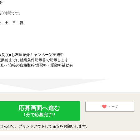
分
ら8時間です。
 金 土 日 祝
金制度■お友達紹介キャンペーン実施中
就業前までに就業条件明示書で明示します
玉掛・溶接の資格取得/講習料・受験料補助有
応募画面へ進む
キープ
1分で応募完了!!
せんので、プリントアウトして保管をお願いします。