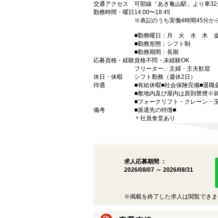
交通アクセス
可部線「あき亀山駅」より車32
勤務時間・曜日
14:00〜18:45
※表記のうち実働4時間45分か
■勤務曜日：月 火 水 木
■勤務形態：シフト制
■勤務期間：長期
応募資格・経験
資格不問・未経験OK
フリーター、主婦・主夫歓迎
休日・休暇
シフト勤務（週休2日）
待遇
■有給休暇■社会保険完備■退職
■敷地内及び屋内は原則禁煙※
■フォークリフト・クレーン・
備考
■派遣先の特徴■
＊社員食堂あり
求人応募期間 ：
2026/08/07 ～ 2026/08/31
※掲載を終了した求人は閲覧できま