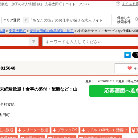
よくある
の食品製造・加工の求人情報詳細 - 安芸太田町｜バイト・アルバ
保存した
0
エリア選択
「あなたの街」のお仕事が探せる求人サイト
検索条件
島県
>
安芸太田町
>
安芸太田町の食品製造・加工
> 株式会社テクノ・サービス/お仕事No/08
15048
キ
更新日：2026/08/07 ※更新日時点
！未経験歓迎！食事の盛付・配膳など：山
応募画面へ進
費全額支給
太田町
主夫歓迎
フリーター歓迎
ブランクOK
ミドル（40代～）活躍中