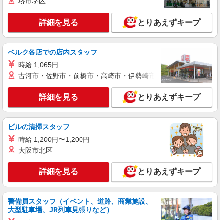
堺市堺区
い・週払い可能（規程有）★ ゜・。○。・゜
詳細を見る
キープ
+゜・。○。・゜+゜
詳細を見る
とりあえずキープ
紹介予定派遣
株式会社シエロ
ベルク各店での店内スタッフ
【softbank】人気機種に詳しくなれる携帯販
売
時給 1,065円
古河市・佐野市・前橋市・高崎市・伊勢崎市・太田市・館林市・
月給210000円〜310000円（経験・能力によ
る） ※固定残業代:14500円〜14500円（10時間相
当） ＊時間外手当は時間外労働の有無にかかわら
詳細を見る
とりあえずキープ
島根県出雲市のsoftbankショップ
ず、固定残業代として支給し、相当時間を超える
時間外労働分は法定どおり追加で支給します。 ※
詳細を見る
キープ
試用期間なし ※残業代支給 ★交通費別途支給（規
ビルの清掃スタッフ
定あり） ゜+゜・。○。・゜+゜・。○。・゜+゜
入社祝い金10万円支給(規定有) お友達を紹介頂く
時給 1,200円〜1,200円
紹介予定派遣
と, インセンティブ支給(規定有) ゜・。○。・゜
大阪市北区
株式会社シエロ
+゜・。○。・゜+゜
【ドコモ】の店舗スタッフ
詳細を見る
とりあえずキープ
時給1400円〜1500円（経験・能力による） ※
残業代支給 ★交通費別途支給（規定あり） ゜
+゜・。○。・゜+゜・。○。・゜+゜ 入社祝い金10
島根県出雲市のdocomoショップ
警備員スタッフ（イベント、道路、商業施設、
万円支給(規定有) お友達を紹介頂くと, インセンテ
大型駐車場、JR列車見張りなど）
ィブ支給(規定有) ★月2回払い・週払い可能（規程
詳細を見る
キープ
有）★ ゜・。○。・゜+゜・。○。・゜+゜