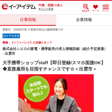
中国・四国
の求人
▼エリア変更
仕事情報
企業情報
更新日：2026/07/30 ※更新日時点の最新情報です
紹介予定派遣
職種：【ソフトバンク】の店舗スタッフ
株式会社シエロの家電・携帯販売の求人情報詳細（紹介予定派遣）
- 出雲市
大手携帯ショップstaff【即日登録/スマホ面接OK】
◆直接雇用を目指すチャンスです☆＜出雲市＞