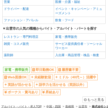
社員登用あり
営業
医療・介護・福祉
ドライバー・配達
イベント・キャンペーン・アミュ
ーズメント
ファッション・アパレル
飲食・フード
出雲市の人気の職種からバイト・アルバイト・パートを探す
レストラン・専門料理店
家電・携帯販売
雑貨・コスメ販売
サービス提供責任者・ソーシャル
ワーカー
薬剤師
入出庫・商品管理・検品・検査
家電・携帯販売
即日勤務OK
履歴書不要
Web面接OK
未経験歓迎
ミドル（40代～）活躍中
英語が活かせる
語学力を活かせる（英語以外）
ボーナス・賞与あり
昇給あり
もっと見る
アルバイト・バイト・求人TOP
中国・四国
島根県
出雲市
株式会社シ