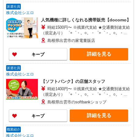
派遣社員
株式会社シエロ
人気機種に詳しくなれる携帯販売【docomo】
時給1500円〜 ※残業代支給 ★交通費別途支給
（規定あり） ゜+゜・。○。・゜+゜・。○。・゜
+゜ 入社祝い金10万円支給(規定有) お友達を紹介
島根県出雲市の家電量販店
頂くと, インセンティブ支給(規定有) ★月2回払
い・週払い可能（規程有）★ ゜・。○。・゜
詳細を見る
キープ
+゜・。○。・゜+゜
派遣社員
株式会社シエロ
【ソフトバンク】の店舗スタッフ
時給1400円〜 ※残業代支給 ★交通費別途支給
（規定あり） ゜+゜・。○。・゜+゜・。○。・゜
+゜ 入社祝い金10万円支給(規定有) お友達を紹介
島根県出雲市のsoftbankショップ
頂くと, インセンティブ支給(規定有) ★月2回払
い・週払い可能（規程有）★ ゜・。○。・゜
詳細を見る
キープ
+゜・。○。・゜+゜
職業紹介
株式会社シエロ