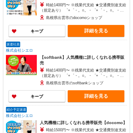
時給1400円〜 ※残業代支給 ★交通費別途支給
（規定あり） ゜+゜・。○。・゜+゜・。○。・゜
+゜ 入社祝い金10万円支給(規定有) お友達を紹介
島根県出雲市のdocomoショップ
頂くと, インセンティブ支給(規定有) ★月2回払
い・週払い可能（規程有）★ ゜・。○。・゜
詳細を見る
キープ
+゜・。○。・゜+゜
派遣社員
株式会社シエロ
【softbank】人気機種に詳しくなれる携帯販
売
時給1400円〜 ※残業代支給 ★交通費別途支給
（規定あり） ゜+゜・。○。・゜+゜・。○。・゜
+゜ 入社祝い金10万円支給(規定有) お友達を紹介
島根県出雲市のsoftbankショップ
頂くと, インセンティブ支給(規定有) ★月2回払
い・週払い可能（規程有）★ ゜・。○。・゜
詳細を見る
キープ
+゜・。○。・゜+゜
紹介予定派遣
株式会社シエロ
人気機種に詳しくなれる携帯販売【docomo】
時給1500円〜 ※残業代支給 ★交通費別途支給