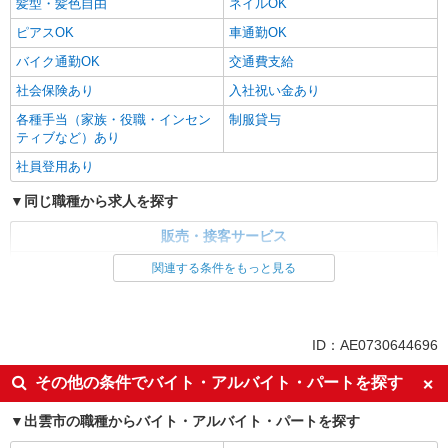
髪型・髪色自由
ネイルOK
ピアスOK
車通勤OK
バイク通勤OK
交通費支給
社会保険あり
入社祝い金あり
各種手当（家族・役職・インセン
制服貸与
ティブなど）あり
社員登用あり
同じ職種から求人を探す
販売・接客サービス
家電・携帯販売
関連する条件をもっと見る
同じ特徴から求人を探す
未経験歓迎
ミドル（40代～）活躍中
ID：AE0730644696
英語が活かせる
ボーナス・賞与あり
その他の条件でバイト・アルバイト・パートを探す
日払い
車通勤OK
出雲市の職種からバイト・アルバイト・パートを探す
交通費支給
社会保険あり