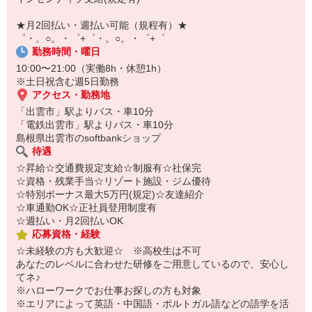
自宅に居ながらスマホでカンタン面接OK！
オンライン面談なのでスピード対応。
★月2回払い・週払い可能（規程有）★
即日登録もOK♪
゜・。○。・゜+゜・。○。・゜+゜
勤務時間・曜日
気になった方はお気軽にご相談ください！
10:00〜21:00（実働8h・休憩1h）
※土日祝含む週5日勤務
アクセス・勤務地
「出雲市」駅よりバス・車10分
「電鉄出雲市」駅よりバス・車10分
島根県出雲市のsoftbankショップ
待遇
☆昇給☆交通費規定支給☆制服有☆社保完
☆資格・残業手当☆リゾート施設・ジム優待
☆特別ボーナス最大5万円(規定)☆友達紹介
☆車通勤OK☆正社員登用制度有
☆週払い・月2回払いOK
応募資格・経験
☆未経験の方も大歓迎☆ ※高校生は不可
あなたのレベルに合わせた研修をご用意しているので、安心し
てネ♪
※ハローワークでお仕事お探しの方も対象
※エリアによって英語・中国語・ポルトガル語などの語学を活