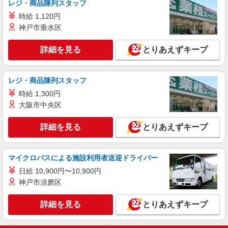
レジ・商品陳列スタッフ
【ソフトバンク】の店舗スタッフ
時給 1,120円
月給210000円〜310000円（経験・能力によ
神戸市垂水区
る） ※固定残業代:14500円〜14500円（10時間相
当） ＊時間外手当は時間外労働の有無にかかわら
島根県出雲市のsoftbankショップ
ず、固定残業代として支給し、相当時間を超える
詳細を見る
とりあえずキープ
時間外労働分は法定どおり追加で支給します。 ※
詳細を見る
キープ
試用期間なし ※残業代支給 ★交通費別途支給（規
定あり） ゜+゜・。○。・゜+゜・。○。・゜+゜
レジ・商品陳列スタッフ
入社祝い金10万円支給(規定有) お友達を紹介頂く
紹介予定派遣
と, インセンティブ支給(規定有) ゜・。○。・゜
時給 1,300円
株式会社シエロ
+゜・。○。・゜+゜
大阪市中央区
【docomo】の携帯販売スタッフ
時給1400円〜 ※残業代支給 ★交通費別途支給
詳細を見る
とりあえずキープ
（規定あり） ゜+゜・。○。・゜+゜・。○。・゜
+゜ 入社祝い金10万円支給(規定有) お友達を紹介
島根県出雲市のdocomoショップ
頂くと, インセンティブ支給(規定有) ★月2回払
マイクロバスによる施設利用者送迎ドライバー
い・週払い可能（規程有）★ ゜・。○。・゜
詳細を見る
キープ
+゜・。○。・゜+゜
日給 10,900円〜10,900円
神戸市須磨区
詳細を見る
とりあえずキープ