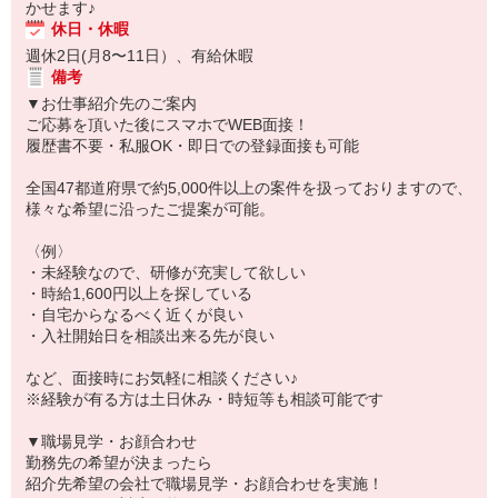
かせます♪
休日・休暇
週休2日(月8〜11日）、有給休暇
備考
▼お仕事紹介先のご案内
ご応募を頂いた後にスマホでWEB面接！
履歴書不要・私服OK・即日での登録面接も可能
全国47都道府県で約5,000件以上の案件を扱っておりますので、
様々な希望に沿ったご提案が可能。
〈例〉
・未経験なので、研修が充実して欲しい
・時給1,600円以上を探している
・自宅からなるべく近くが良い
・入社開始日を相談出来る先が良い
など、面接時にお気軽に相談ください♪
※経験が有る方は土日休み・時短等も相談可能です
▼職場見学・お顔合わせ
勤務先の希望が決まったら
紹介先希望の会社で職場見学・お顔合わせを実施！