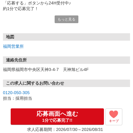
「応募する」ボタンから24H受付中♪
約1分で応募完了！
もっと見る
■電話応募の場合
電話応募も歓迎！（受付:10:00〜20:00）
土日祝も受付中♪
地図
【選考フロー】
福岡営業所
①応募から3営業日を目安に、メールorお電話でご連絡します。
②面接日時を決定！「0120」から始まる電話番号からご連絡します
★スマホでWEB面接（LINEなど）・出張面接・事務所面接と選べま
連絡先住所
す
福岡県福岡市中央区天神3-4-7 天神旭ビル4F
③面接実施（履歴書不要）
④勤務開始（スタート日は応相談）
※ご希望があれば、職場見学の調整もOKです！
この求人に関するお問い合わせ
0120-050-305
お気軽にご応募ください♪
担当：採用担当
応募画面へ進む
1分で応募完了!!
キープ
求人応募期間：2026/07/30～2026/08/31