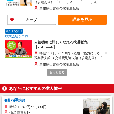
（規定あり） ゜+゜・。○。・゜+゜・。○。・゜
+゜ 入社祝い金10万円支給(規定有) お友達を紹介
島根県出雲市の家電量販店
頂くと, インセンティブ支給(規定有) ★月2回払
い・週払い可能（規程有）★ ゜・。○。・゜
詳細を見る
キープ
+゜・。○。・゜+゜
紹介予定派遣
株式会社シエロ
人気機種に詳しくなれる携帯販売
【softbank】
時給1400円〜1450円（経験・能力による） ※
残業代支給 ★交通費別途支給（規定あり） ゜
+゜・。○。・゜+゜・。○。・゜+゜ 入社祝い金10
島根県出雲市の家電量販店
万円支給(規定有) お友達を紹介頂くと, インセンテ
ィブ支給(規定有) ★月2回払い・週払い可能（規程
もっと見る
詳細を見る
キープ
有）★ ゜・。○。・゜+゜・。○。・゜+゜
紹介予定派遣
あなたにおすすめの求人情報
株式会社シエロ
【楽天モバイル】の店舗スタッフ
個別指導講師
時給1650円〜1850円（経験・能力による） ※
時給 1,040円〜1,390円
残業代支給 ★交通費別途支給（規定あり） ゜
仙台市青葉区
+゜・。○。・゜+゜・。○。・゜+゜ 入社祝い金10