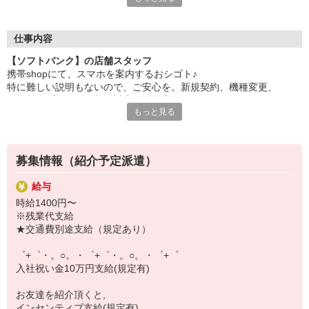
自分だけじゃなくって、
家族や友人にも適用されます！
仕事内容
さらに！各種リゾート施設やスポーツジムなどが
【ソフトバンク】の店舗スタッフ
特別割引価格でご利用可能☆
携帯shopにて、スマホを案内するおシゴト♪
お得に過ごしたいあなたの味方です♪
特に難しい説明もないので、ご安心を。新規契約、機種変更、
各種料金プランのご相談対応・ご提案などをお願いします。
【選べるお仕事いろいろ】
もっと見る
￣￣￣￣￣￣￣￣￣￣￣
初めての方でも安心♪
▼オフィスワーク
あなた専属のコーディネーターが親切・丁寧にフォローするので、
事務、経理、データ入力、コールセンター、受付
満足度◎
▼工場・製造・軽作業系
募集情報（紹介予定派遣）
機械/食品製造・梱包・仕分け・加工・組立・検査
■携帯やインターネット販売業務
▼美容系
給与
docomo(ドコモ)/au(エーユー)・KDDI/softbank(ソフトバンク)など
眉毛サロンのアイブロウ・ネイリスト・エステ
時給1400円〜
の大手キャリアから
▼営業・販売
※残業代支給
ワイモバイル(Y!mobille)、楽天モバイル、UQなど格安スマホまで幅
法人営業・アパレル販売・個別指導塾・人材紹介
★交通費別途支給（規定あり）
広く紹介可能♪
▼人気案件も多数♪
人気のApple（アップル）店舗もございます！
短期・期間限定・オープニング・官公庁案件
゜+゜・。○。・゜+゜・。○。・゜+゜
上場/優良/大手企業など
入社祝い金10万円支給(規定有)
【スマホ面接実施中】
お友達を紹介頂くと,
￣￣￣￣￣￣￣￣￣
インセンティブ支給(規定有)