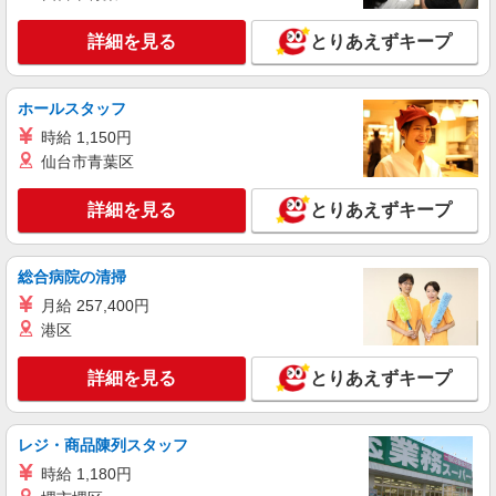
島根県出雲市の楽天モバイルショップ
万円支給(規定有) お友達を紹介頂くと, インセンテ
ィブ支給(規定有) ★月2回払い・週払い可能（規程
詳細を見る
とりあえずキープ
詳細を見る
キープ
有）★ ゜・。○。・゜+゜・。○。・゜+゜
紹介予定派遣
ホールスタッフ
株式会社シエロ
時給 1,150円
【au】の携帯販売スタッフ
仙台市青葉区
時給1200円〜 ※残業代支給 ★交通費別途支給
（規定あり） ゜+゜・。○。・゜+゜・。○。・゜
詳細を見る
とりあえずキープ
+゜ 入社祝い金10万円支給(規定有) お友達を紹介
島根県出雲市のauショップ
頂くと, インセンティブ支給(規定有) ★月2回払
い・週払い可能（規程有）★ ゜・。○。・゜
総合病院の清掃
詳細を見る
キープ
+゜・。○。・゜+゜
月給 257,400円
紹介予定派遣
港区
株式会社シエロ
【softbank】人気機種に詳しくなれる携帯販
詳細を見る
とりあえずキープ
売
時給1400円〜 ※残業代支給 ★交通費別途支給
レジ・商品陳列スタッフ
（規定あり） ゜+゜・。○。・゜+゜・。○。・゜
+゜ 入社祝い金10万円支給(規定有) お友達を紹介
島根県出雲市のsoftbankショップ
時給 1,180円
頂くと, インセンティブ支給(規定有) ★月2回払