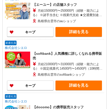
【エーユー】の店舗スタッフ
月給150000円〜250000円（経験・能力によ
る） ※諸手当含む ※残業代支給 ★交通費別途支
給（規定あり） ゜+゜・。○。・゜+゜・。
島根県出雲市のauショップ
○。・゜+゜ 入社祝い金10万円支給(規定有) お友達
を紹介頂くと, インセンティブ支給(規定有) ゜・。
詳細を見る
キープ
○。・゜+゜・。○。・゜+゜
派遣社員
株式会社シエロ
【softbank】人気機種に詳しくなれる携帯販
売
月給210000円〜310000円（経験・能力によ
る） ※固定残業代:14500円〜14500円（10時間相
当） ＊時間外手当は時間外労働の有無にかかわら
島根県出雲市のsoftbankショップ
ず、固定残業代として支給し、相当時間を超える
時間外労働分は法定どおり追加で支給します。 ※
詳細を見る
キープ
試用期間なし ※残業代支給 ★交通費別途支給（規
定あり） ゜+゜・。○。・゜+゜・。○。・゜+゜
入社祝い金10万円支給(規定有) お友達を紹介頂く
派遣社員
と, インセンティブ支給(規定有) ゜・。○。・゜
株式会社シエロ
+゜・。○。・゜+゜
【docomo】の携帯販売スタッフ