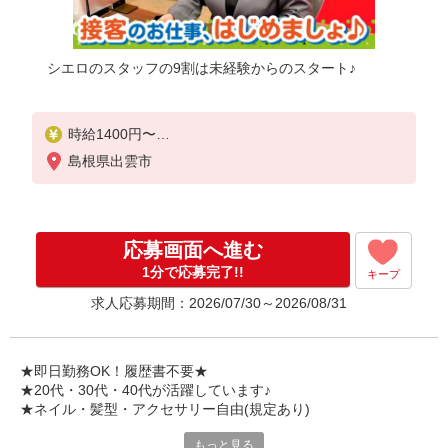
シエロのスタッフの9割は未経験からのスタート♪
時給1400円〜
※残業代支給
島根県出雲市
★交通費別途支給（規定あり）
゜+゜・。○。・゜+゜・。○。・゜+゜
入社祝い金10万円支給(規定有)
応募画面へ進む
お友達を紹介頂くと,
1分で応募完了!!
キープ
インセンティブ支給(規定有)
求人応募期間：2026/07/30～2026/08/31
★月2回払い・週払い可能（規程有）★
゜・。○。・゜+゜・。○。・゜+゜
★即日勤務OK！履歴書不要★
★20代・30代・40代が活躍しています♪
★ネイル・髪型・アクセサリー自由(規定あり)
もっと見る
各キャリアの新機種が特別価格で購入OK！！