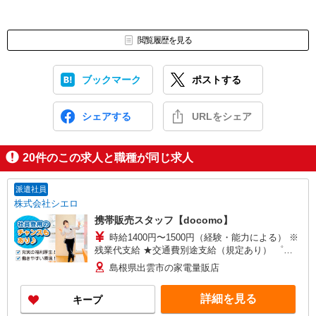
閲覧履歴を見る
ブックマーク
ポストする
シェアする
URLをシェア
20
件のこの求人と職種が同じ求人
派遣社員
株式会社シエロ
携帯販売スタッフ【docomo】
時給1400円〜1500円（経験・能力による） ※
残業代支給 ★交通費別途支給（規定あり） ゜
+゜・。○。・゜+゜・。○。・゜+゜ 入社祝い金10
島根県出雲市の家電量販店
万円支給(規定有) お友達を紹介頂くと, インセンテ
ィブ支給(規定有) ★月2回払い・週払い可能（規程
詳細を見る
キープ
有）★ ゜・。○。・゜+゜・。○。・゜+゜