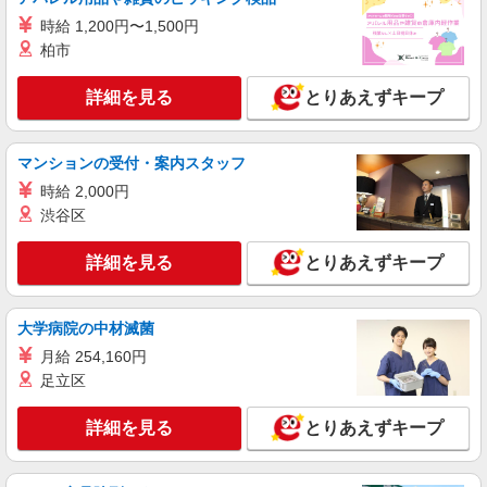
入社祝い金10万円支給(規定有) お友達を紹介頂く
紹介予定派遣
時給 1,200円〜1,500円
と, インセンティブ支給(規定有) ゜・。○。・゜
株式会社シエロ
+゜・。○。・゜+゜
柏市
スマホ携帯販売【ソフトバンク】
時給1400円〜1450円（経験・能力による） ※
詳細を見る
とりあえずキープ
残業代支給 ★交通費別途支給（規定あり） ゜
+゜・。○。・゜+゜・。○。・゜+゜ 入社祝い金10
島根県出雲市の家電量販店
万円支給(規定有) お友達を紹介頂くと, インセンテ
マンションの受付・案内スタッフ
ィブ支給(規定有) ★月2回払い・週払い可能（規程
詳細を見る
キープ
有）★ ゜・。○。・゜+゜・。○。・゜+゜
時給 2,000円
渋谷区
派遣社員
株式会社シエロ
詳細を見る
とりあえずキープ
【au】の携帯販売スタッフ
時給1200円〜 ※残業代支給 ★交通費別途支給
大学病院の中材滅菌
（規定あり） ゜+゜・。○。・゜+゜・。○。・゜
+゜ 入社祝い金10万円支給(規定有) お友達を紹介
島根県出雲市のauショップ
月給 254,160円
頂くと, インセンティブ支給(規定有) ★月2回払
足立区
い・週払い可能（規程有）★ ゜・。○。・゜
詳細を見る
キープ
+゜・。○。・゜+゜
詳細を見る
とりあえずキープ
紹介予定派遣
株式会社シエロ