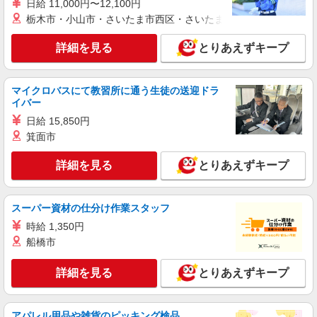
日給 11,000円〜12,100円
栃木市・小山市・さいたま市西区・さいたま市岩槻区・久喜市・
派遣社員
株式会社シエロ
詳細を見る
とりあえずキープ
【ソフトバンク】の店舗スタッフ
月給210000円〜310000円（経験・能力によ
マイクロバスにて教習所に通う生徒の送迎ドラ
る） ※固定残業代:14500円〜14500円（10時間相
イバー
当） ＊時間外手当は時間外労働の有無にかかわら
島根県出雲市のsoftbankショップ
ず、固定残業代として支給し、相当時間を超える
日給 15,850円
時間外労働分は法定どおり追加で支給します。 ※
箕面市
詳細を見る
キープ
試用期間なし ※残業代支給 ★交通費別途支給（規
定あり） ゜+゜・。○。・゜+゜・。○。・゜+゜
詳細を見る
とりあえずキープ
入社祝い金10万円支給(規定有) お友達を紹介頂く
紹介予定派遣
と, インセンティブ支給(規定有) ゜・。○。・゜
株式会社シエロ
+゜・。○。・゜+゜
【softbank】人気機種に詳しくなれる携帯販
スーパー資材の仕分け作業スタッフ
売
時給 1,350円
月給210000円〜310000円（経験・能力によ
船橋市
る） ※固定残業代:14500円〜14500円（10時間相
当） ＊時間外手当は時間外労働の有無にかかわら
島根県出雲市のsoftbankショップ
ず、固定残業代として支給し、相当時間を超える
詳細を見る
とりあえずキープ
時間外労働分は法定どおり追加で支給します。 ※
詳細を見る
キープ
試用期間なし ※残業代支給 ★交通費別途支給（規
定あり） ゜+゜・。○。・゜+゜・。○。・゜+゜
アパレル用品や雑貨のピッキング検品