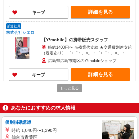
通勤可能 ゜+゜・。○。・゜+゜・。○。・゜+゜
入社祝い金10万円支給(規定有) お友達を紹介頂く
詳細を見る
キープ
と, インセンティブ支給(規定有) ゜・。○。・゜
+゜・。○。・゜+゜
派遣社員
株式会社シエロ
【Y!mobile】の携帯販売スタッフ
時給1400円〜 ※残業代支給 ★交通費別途支給
（規定あり） ゜+゜・。○。・゜+゜・。○。・゜
+゜ 入社祝い金10万円支給(規定有) お友達を紹介
広島県広島市南区のY!mobileショップ
頂くと, インセンティブ支給(規定有) ★月2回払
い・週払い可能（規程有）★ ゜・。○。・゜
詳細を見る
キープ
+゜・。○。・゜+゜
もっと見る
紹介予定派遣
株式会社シエロ
【楽天モバイル】人気機種に詳しくなれる携帯
あなたにおすすめの求人情報
販売
月給：245250円〜319150円 ＋賞与年2回＋イ
ンセンティブ ※経験・能力による ※残業代支給
個別指導講師
★交通費別途支給（規定あり） ゜+゜・。○。・゜
広島県広島市南区の楽天モバイルショップ
時給 1,040円〜1,390円
+゜・。○。・゜+゜ 入社祝い金10万円支給(規定
仙台市青葉区
有) お友達を紹介頂くと, インセンティブ支給(規定