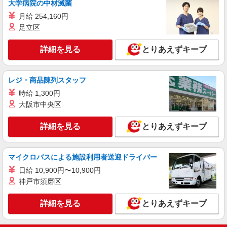
大学病院の中材滅菌
残業代支給 ★交通費別途支給（規定あり） ゜
月給 254,160円
+゜・。○。・゜+゜・。○。・゜+゜ 入社祝い金10
広島県広島市南区の家電量販店
万円支給(規定有) お友達を紹介頂くと, インセンテ
足立区
ィブ支給(規定有) ★月2回払い・週払い可能（規程
詳細を見る
キープ
有）★ ゜・。○。・゜+゜・。○。・゜+゜
詳細を見る
とりあえずキープ
紹介予定派遣
株式会社シエロ
レジ・商品陳列スタッフ
【楽天モバイル】の店舗スタッフ
時給 1,300円
時給1650円〜1850円（経験・能力による） ※
大阪市中央区
残業代支給 ★交通費別途支給（規定あり） ゜
+゜・。○。・゜+゜・。○。・゜+゜ 入社祝い金10
広島県広島市南区の楽天モバイルショップ
詳細を見る
とりあえずキープ
万円支給(規定有) お友達を紹介頂くと, インセンテ
ィブ支給(規定有) ★月2回払い・週払い可能（規程
詳細を見る
キープ
有）★ ゜・。○。・゜+゜・。○。・゜+゜
マイクロバスによる施設利用者送迎ドライバー
日給 10,900円〜10,900円
神戸市須磨区
詳細を見る
とりあえずキープ