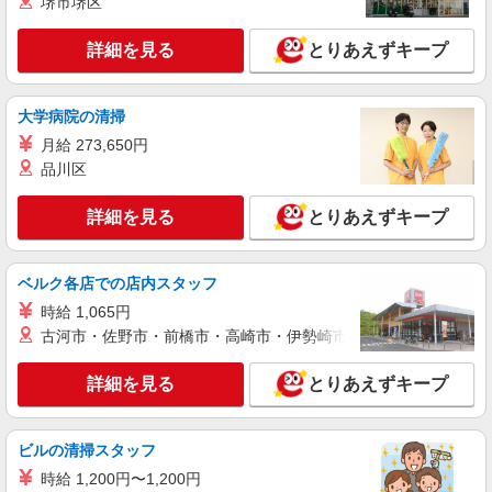
堺市堺区
詳細を見る
キープ
有）★ ゜・。○。・゜+゜・。○。・゜+゜
詳細を見る
とりあえずキープ
紹介予定派遣
株式会社シエロ
人気機種に詳しくなれる携帯販売【docomo】
大学病院の清掃
時給1500円〜 ※残業代支給 ★交通費別途支給
月給 273,650円
（規定あり） ゜+゜・。○。・゜+゜・。○。・゜
品川区
+゜ 入社祝い金10万円支給(規定有) お友達を紹介
広島県広島市南区の家電量販店
頂くと, インセンティブ支給(規定有) ★月2回払
い・週払い可能（規程有）★ ゜・。○。・゜
詳細を見る
とりあえずキープ
詳細を見る
キープ
+゜・。○。・゜+゜
紹介予定派遣
ベルク各店での店内スタッフ
株式会社シエロ
時給 1,065円
【docomo】の携帯販売スタッフ
古河市・佐野市・前橋市・高崎市・伊勢崎市・太田市・館林市・
時給1300円〜 ※残業代支給 ★交通費別途支給
（規定あり） ゜+゜・。○。・゜+゜・。○。・゜
詳細を見る
とりあえずキープ
+゜ 入社祝い金10万円支給(規定有) お友達を紹介
広島県広島市南区のdocomoショップ
頂くと, インセンティブ支給(規定有) ★月2回払
い・週払い可能（規程有）★ ゜・。○。・゜
詳細を見る
キープ
+゜・。○。・゜+゜
ビルの清掃スタッフ
時給 1,200円〜1,200円