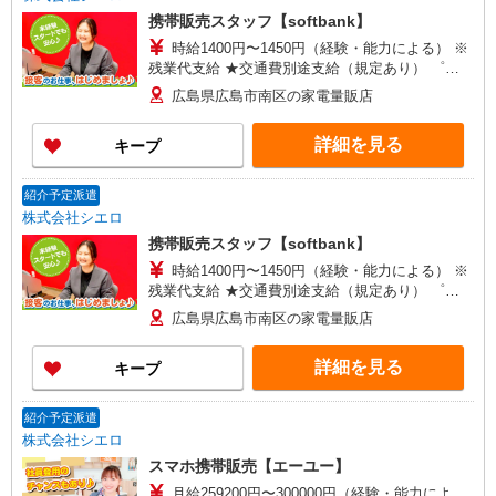
携帯販売スタッフ【softbank】
時給1400円〜1450円（経験・能力による） ※
残業代支給 ★交通費別途支給（規定あり） ゜
+゜・。○。・゜+゜・。○。・゜+゜ 入社祝い金10
広島県広島市南区の家電量販店
万円支給(規定有) お友達を紹介頂くと, インセンテ
ィブ支給(規定有) ★月2回払い・週払い可能（規程
詳細を見る
キープ
有）★ ゜・。○。・゜+゜・。○。・゜+゜
紹介予定派遣
株式会社シエロ
携帯販売スタッフ【softbank】
時給1400円〜1450円（経験・能力による） ※
残業代支給 ★交通費別途支給（規定あり） ゜
+゜・。○。・゜+゜・。○。・゜+゜ 入社祝い金10
広島県広島市南区の家電量販店
万円支給(規定有) お友達を紹介頂くと, インセンテ
ィブ支給(規定有) ★月2回払い・週払い可能（規程
詳細を見る
キープ
有）★ ゜・。○。・゜+゜・。○。・゜+゜
紹介予定派遣
株式会社シエロ
スマホ携帯販売【エーユー】
月給259200円〜300000円（経験・能力によ