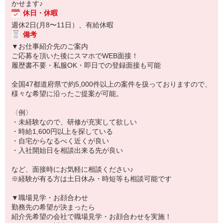
かせます♪
休日・休暇
週休2日(月8〜11日）、有給休暇
備考
▼お仕事紹介先のご案内
ご応募を頂いた後にスマホでWEB面接！
履歴書不要・私服OK・即日での登録面接も可能
全国47都道府県で約5,000件以上の案件を扱っておりますので、
様々な希望に沿ったご提案が可能。
〈例〉
・未経験なので、研修が充実して欲しい
・時給1,600円以上を探している
・自宅からなるべく近くが良い
・入社開始日を相談出来る先が良い
など、面接時にお気軽に相談ください♪
※経験が有る方は土日休み・時短等も相談可能です
▼職場見学・お顔合わせ
勤務先の希望が決まったら
紹介先希望の会社で職場見学・お顔合わせを実施！