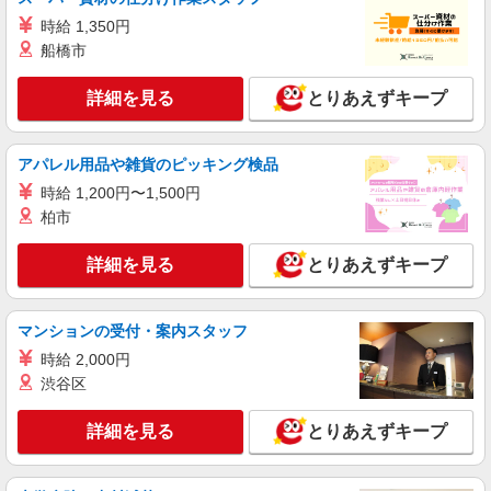
スマホ携帯販売【エーユー】
時給 1,350円
月給259200円〜300000円（経験・能力によ
船橋市
る） ※研修期間6か月・時給1500円〜 ※残業代支
給 ★交通費別途支給（規定あり） ゜+゜・。
広島県広島市南区の家電量販店
詳細を見る
とりあえずキープ
○。・゜+゜・。○。・゜+゜ 入社祝い金10万円支
給(規定有) お友達を紹介頂くと, インセンティブ支
詳細を見る
キープ
給(規定有) ゜・。○。・゜+゜・。○。・゜+゜
アパレル用品や雑貨のピッキング検品
時給 1,200円〜1,500円
派遣社員
株式会社シエロ
柏市
スマホ携帯販売【ワイモバイル】
詳細を見る
とりあえずキープ
時給1400円〜1450円（経験・能力による） ※
残業代支給 ★交通費別途支給（規定あり） ゜
+゜・。○。・゜+゜・。○。・゜+゜ 入社祝い金10
広島県広島市南区の家電量販店
万円支給(規定有) お友達を紹介頂くと, インセンテ
マンションの受付・案内スタッフ
ィブ支給(規定有) ★月2回払い・週払い可能（規程
時給 2,000円
詳細を見る
キープ
有）★ ゜・。○。・゜+゜・。○。・゜+゜
渋谷区
派遣社員
詳細を見る
とりあえずキープ
株式会社シエロ
携帯販売スタッフ【softbank】
時給1400円〜1450円（経験・能力による） ※