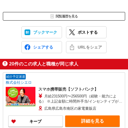
閲覧履歴を見る
ブックマーク
ポストする
シェアする
URLをシェア
20
件のこの求人と職種が同じ求人
紹介予定派遣
株式会社シエロ
スマホ携帯販売【ソフトバンク】
月給231500円〜256500円（経験・能力によ
る） ※上記金額に時間外手当/インセンティブが加
算・賞与あり・時間外手当あり（平均残業時間：
広島県広島市南区の家電量販店
10h/月）・地域手当/職能手当あり・Workstyle支
援金（4000円/月）あり・実績によりインセンティ
詳細を見る
キープ
ブあり ★交通費別途支給（規定あり） ゜+゜・。
○。・゜+゜・。○。・゜+゜ 入社祝い金10万円支