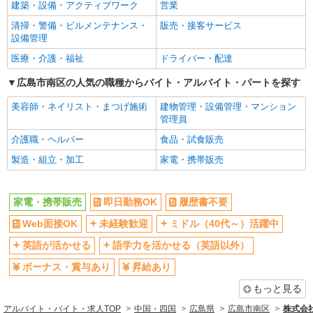
社員登用あり
建築・設備・アクティブワーク
営業
清掃・警備・ビルメンテナンス・
販売・接客サービス
設備管理
医療・介護・福祉
ドライバー・配達
広島市南区の人気の職種からバイト・アルバイト・パートを探す
美容師・ネイリスト・まつげ施術
建物管理・設備管理・マンション
管理員
介護職・ヘルパー
食品・試食販売
製造・組立・加工
家電・携帯販売
家電・携帯販売
即日勤務OK
履歴書不要
Web面接OK
未経験歓迎
ミドル（40代～）活躍中
英語が活かせる
語学力を活かせる（英語以外）
ボーナス・賞与あり
昇給あり
もっと見る
アルバイト・バイト・求人TOP
中国・四国
広島県
広島市南区
株式会