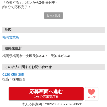
「応募する」ボタンから24H受付中♪
約1分で応募完了！
もっと見る
■電話応募の場合
電話応募も歓迎！（受付:10:00〜20:00）
土日祝も受付中♪
地図
【選考フロー】
福岡営業所
①応募から3営業日を目安に、メールorお電話でご連絡します。
②面接日時を決定！「0120」から始まる電話番号からご連絡します
★スマホでWEB面接（LINEなど）・出張面接・事務所面接と選べま
連絡先住所
す
福岡県福岡市中央区天神3-4-7 天神旭ビル4F
③面接実施（履歴書不要）
④勤務開始（スタート日は応相談）
※ご希望があれば、職場見学の調整もOKです！
この求人に関するお問い合わせ
0120-050-305
お気軽にご応募ください♪
担当：採用担当
応募画面へ進む
1分で応募完了!!
キープ
求人応募期間：2026/08/07～2026/08/31