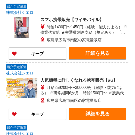
給(規定有) お友達を紹介頂くと, インセンティブ支
紹介予定派遣
給(規定有) ゜・。○。・゜+゜・。○。・゜+゜
株式会社シエロ
スマホ携帯販売【ワイモバイル】
時給1400円〜1450円（経験・能力による） ※
残業代支給 ★交通費別途支給（規定あり） ゜
+゜・。○。・゜+゜・。○。・゜+゜ 入社祝い金10
広島県広島市南区の家電量販店
万円支給(規定有) お友達を紹介頂くと, インセンテ
ィブ支給(規定有) ★月2回払い・週払い可能（規程
詳細を見る
キープ
有）★ ゜・。○。・゜+゜・。○。・゜+゜
紹介予定派遣
株式会社シエロ
人気機種に詳しくなれる携帯販売【au】
月給259200円〜300000円（経験・能力によ
る） ※研修期間6か月・時給1500円〜 ※残業代支
給 ★交通費別途支給（規定あり） ゜+゜・。
広島県広島市南区の家電量販店
○。・゜+゜・。○。・゜+゜ 入社祝い金10万円支
給(規定有) お友達を紹介頂くと, インセンティブ支
詳細を見る
キープ
給(規定有) ゜・。○。・゜+゜・。○。・゜+゜
紹介予定派遣
株式会社シエロ