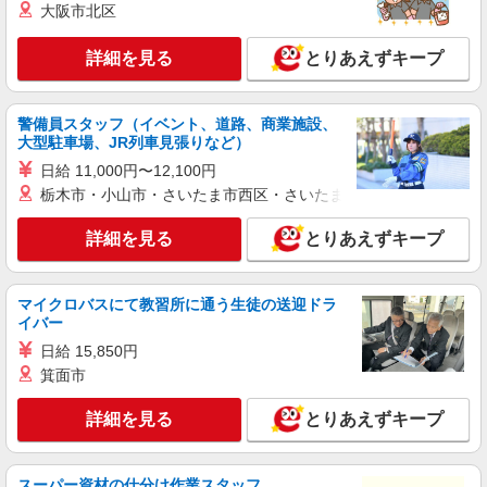
紹介予定派遣
大阪市北区
株式会社シエロ
【Y!mobile】の携帯販売スタッフ
詳細を見る
とりあえずキープ
時給1400円〜 ※残業代支給 ★交通費別途支給
（規定あり） ゜+゜・。○。・゜+゜・。○。・゜
+゜ 入社祝い金10万円支給(規定有) お友達を紹介
警備員スタッフ（イベント、道路、商業施設、
広島県広島市南区のY!mobileショップ
頂くと, インセンティブ支給(規定有) ★月2回払
大型駐車場、JR列車見張りなど）
い・週払い可能（規程有）★ ゜・。○。・゜
日給 11,000円〜12,100円
詳細を見る
キープ
+゜・。○。・゜+゜
栃木市・小山市・さいたま市西区・さいたま市岩槻区・久喜市・
紹介予定派遣
詳細を見る
とりあえずキープ
株式会社シエロ
【softbank】人気機種に詳しくなれる携帯販
売
マイクロバスにて教習所に通う生徒の送迎ドラ
時給1400円〜 ※残業代支給 ★交通費別途支給
イバー
（規定あり） ゜+゜・。○。・゜+゜・。○。・゜
日給 15,850円
+゜ 入社祝い金10万円支給(規定有) お友達を紹介
広島県広島市南区のsoftbankショップ
箕面市
頂くと, インセンティブ支給(規定有) ★月2回払
い・週払い可能（規程有）★ ゜・。○。・゜
詳細を見る
キープ
+゜・。○。・゜+゜
詳細を見る
とりあえずキープ
派遣社員
株式会社シエロ
スーパー資材の仕分け作業スタッフ