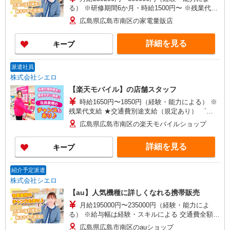
る） ※研修期間6か月・時給1500円〜 ※残業代支
給 ★交通費別途支給（規定あり） ゜+゜・。
広島県広島市南区の家電量販店
○。・゜+゜・。○。・゜+゜ 入社祝い金10万円支
給(規定有) お友達を紹介頂くと, インセンティブ支
詳細を見る
キープ
給(規定有) ゜・。○。・゜+゜・。○。・゜+゜
派遣社員
株式会社シエロ
【楽天モバイル】の店舗スタッフ
時給1650円〜1850円（経験・能力による） ※
残業代支給 ★交通費別途支給（規定あり） ゜
+゜・。○。・゜+゜・。○。・゜+゜ 入社祝い金10
広島県広島市南区の楽天モバイルショップ
万円支給(規定有) お友達を紹介頂くと, インセンテ
ィブ支給(規定有) ★月2回払い・週払い可能（規程
詳細を見る
キープ
有）★ ゜・。○。・゜+゜・。○。・゜+゜
紹介予定派遣
株式会社シエロ
【au】人気機種に詳しくなれる携帯販売
月給195000円〜235000円（経験・能力によ
る） ※給与幅は経験・スキルによる 交通費全額支
給 賞与有※業績連動性 制服貸与 社会保険完備 車
広島県広島市南区のauショップ