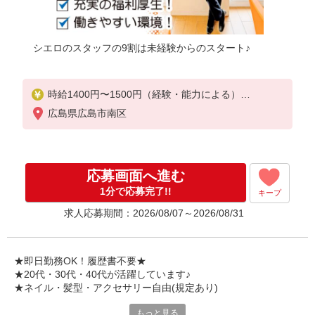
シエロのスタッフの9割は未経験からのスタート♪
時給1400円〜1500円（経験・能力による）
※残業代支給
広島県広島市南区
★交通費別途支給（規定あり）
゜+゜・。○。・゜+゜・。○。・゜+゜
入社祝い金10万円支給(規定有)
応募画面へ進む
お友達を紹介頂くと,
1分で応募完了!!
キープ
インセンティブ支給(規定有)
求人応募期間：2026/08/07～2026/08/31
★月2回払い・週払い可能（規程有）★
゜・。○。・゜+゜・。○。・゜+゜
★即日勤務OK！履歴書不要★
★20代・30代・40代が活躍しています♪
★ネイル・髪型・アクセサリー自由(規定あり)
もっと見る
各キャリアの新機種が特別価格で購入OK！！