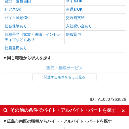
髪型・髪色自由
ネイルOK
ピアスOK
車通勤OK
バイク通勤OK
交通費支給
社会保険あり
入社祝い金あり
各種手当（家族・役職・インセン
制服貸与
ティブなど）あり
社員登用あり
同じ職種から求人を探す
販売・接客サービス
家電・携帯販売
関連する条件をもっと見る
同じ特徴から求人を探す
未経験歓迎
ミドル（40代～）活躍中
ID：AE0807963826
英語が活かせる
ボーナス・賞与あり
その他の条件でバイト・アルバイト・パートを探す
日払い
車通勤OK
広島市南区の職種からバイト・アルバイト・パートを探す
交通費支給
社会保険あり