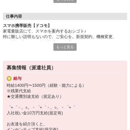
自分だけじゃなくって、
家族や友人にも適用されます！
仕事内容
さらに、各種リゾート施設やスポーツジムなどが
スマホ携帯販売【ドコモ】
特別割引価格でご利用可能☆☆
家電量販店にて、スマホを案内するおシゴト♪
お得に過ごしたいあなたの味方です♪
特に難しい説明もないので、ご安心を。新規契約、機種変更、
各種料金プランのご相談対応・ご提案などをお願いします。
【選べるお仕事いろいろ】
もっと見る
￣￣￣￣￣￣￣￣￣￣￣
初めての方でも安心♪
▼オフィスワーク
あなた専属のコーディネーターが親切・丁寧にフォローするので、
事務、経理、データ入力、コールセンター、受付
満足度◎
▼工場・製造・軽作業系
募集情報（派遣社員）
機械/食品製造・梱包・仕分け・加工・組立・検査
■携帯やインターネット販売業務
▼美容系
給与
docomo(ドコモ)/au(エーユー)・KDDI/softbank(ソフトバンク)など
眉毛サロンのアイブロウ・ネイリスト・エステ
時給1400円〜1500円（経験・能力による）
の大手キャリアから
▼営業・販売
※残業代支給
ワイモバイル(Y!mobille)、楽天モバイル、UQなど格安スマホまで幅
法人営業・アパレル販売・個別指導塾・人材紹介
★交通費別途支給（規定あり）
広く紹介可能♪
▼人気案件も多数♪
人気のApple（アップル）店舗もございます！
短期・期間限定・オープニング・官公庁案件
゜+゜・。○。・゜+゜・。○。・゜+゜
上場/優良/大手企業など
入社祝い金10万円支給(規定有)
【スマホ面接実施中】
お友達を紹介頂くと,
￣￣￣￣￣￣￣￣￣
インセンティブ支給(規定有)