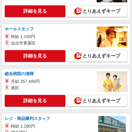
詳細を見る
キープ
有) ゜・。○。・゜+゜・。○。・゜+゜
詳細を見る
とりあえずキープ
紹介予定派遣
株式会社シエロ
ホールスタッフ
人気機種に詳しくなれる携帯販売
【softbank】
時給 1,150円
時給1400円〜1450円（経験・能力による） ※
仙台市青葉区
残業代支給 ★交通費別途支給（規定あり） ゜
+゜・。○。・゜+゜・。○。・゜+゜ 入社祝い金10
広島県広島市南区の家電量販店
詳細を見る
とりあえずキープ
万円支給(規定有) お友達を紹介頂くと, インセンテ
ィブ支給(規定有) ★月2回払い・週払い可能（規程
詳細を見る
キープ
有）★ ゜・。○。・゜+゜・。○。・゜+゜
総合病院の清掃
月給 257,400円
派遣社員
株式会社シエロ
港区
人気機種に詳しくなれる携帯販売
【softbank】
詳細を見る
とりあえずキープ
時給1400円〜1450円（経験・能力による） ※
残業代支給 ★交通費別途支給（規定あり） ゜
+゜・。○。・゜+゜・。○。・゜+゜ 入社祝い金10
レジ・商品陳列スタッフ
広島県広島市南区の家電量販店
万円支給(規定有) お友達を紹介頂くと, インセンテ
時給 1,180円
ィブ支給(規定有) ★月2回払い・週払い可能（規程