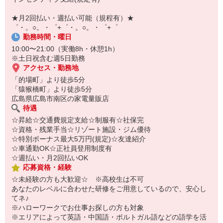
自宅に居ながらスマホでカンタン面接OK！
オンライン面談なのでスピード対応。
★月2回払い・週払い可能（規程有）★
即日登録もOK♪
゜・。○。・゜+゜・。○。・゜+゜
勤務時間・曜日
気になった方はお気軽にご相談ください！
10:00〜21:00（実働8h・休憩1h）
※土日祝含む週5日勤務
アクセス・勤務地
「的場町」より徒歩5分
「猿猴橋町」より徒歩5分
広島県広島市南区の家電量販店
待遇
☆昇給☆交通費規定支給☆制服有☆社保完
☆資格・残業手当☆リゾート施設・ジム優待
☆特別ボーナス最大5万円(規定)☆友達紹介
☆車通勤OK☆正社員登用制度有
☆週払い・月2回払いOK
応募資格・経験
☆未経験の方も大歓迎☆ ※高校生は不可
あなたのレベルに合わせた研修をご用意しているので、安心し
てネ♪
※ハローワークでお仕事お探しの方も対象
※エリアによって英語・中国語・ポルトガル語などの語学を活