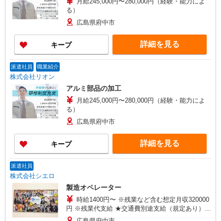
月給245,000円〜280,000円（経験・能力によ
る）
広島県府中市
詳細を見る
キープ
派遣社員
職業紹介
株式会社リオン
アルミ部品の加工
月給245,000円〜280,000円（経験・能力によ
る）
広島県府中市
詳細を見る
キープ
派遣社員
株式会社シエロ
製造オペレーター
時給1400円〜 ※残業など含む想定月収320000
円 ※残業代支給 ★交通費別途支給（規定あり）
゜+゜・。○。・゜+゜・。○。・゜+゜ 入社祝い金
広島県府中市