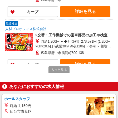
10万円支給(規定有) お友達を紹介頂くと, インセン
ティブ支給(規定有) ★月2回払い・週払い可能（規
詳細を見る
キープ
程有）★ ゜・。○。・゜+゜・。○。・゜+゜
派遣社員
人材プロオフィス株式会社
2交替・工作機械での歯車部品の加工や検査
時給1,200円〜 ◆月収例）278,571円 (1,200円
×8h×20.6日+残業30h+深夜110h) ＜参考＞ 割増賃
金(時給+割増) ・残業時：1,500円 ・深夜時(22
広島県府中市鵜飼町800-138
時〜翌5時)：1,500円 ・深夜残業時：1,800円
詳細を見る
キープ
もっと見る
派遣社員
人材プロオフィス株式会社
あなたにおすすめの求人情報
2交替・部品の加工や測定検査
時給1,200円〜 ◆月収例）278,571円 (1,200円
ホールスタッフ
×8h×20.6日+残業30h+深夜110h) ＜参考＞ 割増賃
金(時給+割増) ・残業時：1,500円 ・深夜時(22
時給 1,150円
広島県府中市栗柄町3169
時〜翌5時)：1,500円 ・深夜残業時：1,800円
仙台市青葉区
詳細を見る
キープ