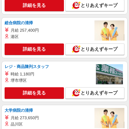
詳細を見る
とりあえずキープ
派遣社員
人材プロオフィス株式会社
総合病院の清掃
金属部品のバラシ作業スタッフ
月給 257,400円
時給1,500円〜 ◆月収例）274,787円 (1,500円
港区
×8h/7.33h×20日+残業20h+深夜59.7h) ＜参考＞ 割
増賃金(時給+割増) ・残業時：1,875円 ・深夜時
広島県府中市篠根町1000
(22時〜翌5時)：1,875円 ・深夜残業時：2,250円
詳細を見る
とりあえずキープ
詳細を見る
キープ
レジ・商品陳列スタッフ
派遣社員
時給 1,180円
人材プロオフィス株式会社
堺市堺区
工作機械での歯車の加工スタッフ
時給1,650円〜 ◆月収例）337,692円 (1,650円
詳細を見る
とりあえずキープ
×8h×20.6日+残業20h+深夜50h) ＜参考＞ 割増賃金
(時給+割増) ・残業時：2,063円 ・深夜時(22時〜
広島県府中市鵜飼町800-138
翌5時)：2,063円 ・深夜残業時：2,475円
大学病院の清掃
詳細を見る
キープ
月給 273,650円
品川区
派遣社員