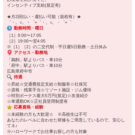
オンライン面談なのでスピード対応。
インセンティブ支給(規定有)
即日登録もOK♪
★月2回払い・週払い可能（規程有）★
気になった方はお気軽にご相談ください！
゜・。○。・゜+゜・。○。・゜+゜
勤務時間・曜日
［1］8:00〜17:05
［2］19:00〜翌4:05
※［1］［2］の二交代制・平日週5日勤務・土日休み
アクセス・勤務地
「鵜飼」駅よりバス・車10分
「府中」駅よりバス・車10分
広島県府中市
待遇
☆昇給☆交通費規定支給☆制服有☆社保完
☆資格・残業手当☆リゾート施設・ジム優待
☆特別ボーナス最大5万円(規定)☆友達紹介
☆車通勤OK☆正社員登用制度有
応募資格・経験
☆未経験の方も大歓迎☆ ※高校生は不可
あなたのレベルに合わせた研修をご用意しているので、安心し
てネ♪
※ハローワークでお仕事お探しの方も対象