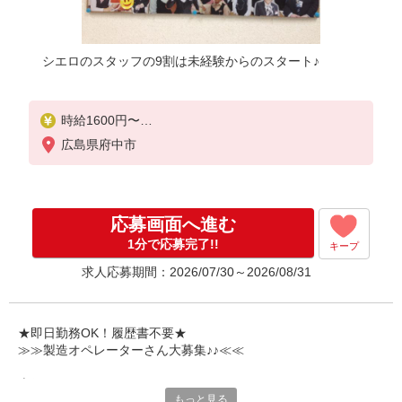
シエロのスタッフの9割は未経験からのスタート♪
時給1600円〜
※残業など含む想定月収340000円
広島県府中市
※残業代支給
★交通費別途支給（規定あり）
゜+゜・。○。・゜+゜・。○。・゜+゜
応募画面へ進む
入社祝い金10万円支給(規定有)
1分で応募完了!!
キープ
お友達を紹介頂くと,
求人応募期間：2026/07/30～2026/08/31
インセンティブ支給(規定有)
★月2回払い・週払い可能（規程有）★
゜・。○。・゜+゜・。○。・゜+゜
★即日勤務OK！履歴書不要★
≫≫製造オペレーターさん大募集♪♪≪≪
専任のコーディネーターがサポート♪
もっと見る
職場での不安や悩み事があれば