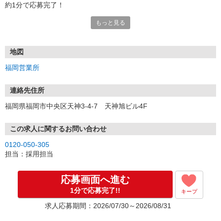
約1分で応募完了！
もっと見る
■電話応募の場合
電話応募も歓迎！（受付:10:00〜20:00）
土日祝も受付中♪
地図
【選考フロー】
福岡営業所
①応募から3営業日を目安に、メールorお電話でご連絡します。
②面接日時を決定！「0120」から始まる電話番号からご連絡します
★スマホでWEB面接（LINEなど）・出張面接・事務所面接と選べま
連絡先住所
す
福岡県福岡市中央区天神3-4-7 天神旭ビル4F
③面接実施（履歴書不要）
④勤務開始（スタート日は応相談）
※ご希望があれば、職場見学の調整もOKです！
この求人に関するお問い合わせ
0120-050-305
お気軽にご応募ください♪
担当：採用担当
応募画面へ進む
1分で応募完了!!
キープ
求人応募期間：2026/07/30～2026/08/31