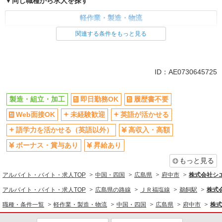
同じ職種から求人を探す
軽作業・製造・物流
製造・組立・加工
関連する条件をもっと見る
同じ特徴から求人を探す
未経験歓迎
英語が活かせる
ID：AE0730645725
ボーナス・賞与あり
日払い
土日祝休み
車通勤OK
製造・組立・加工
即日勤務OK
履歴書不要
交通費支給
社会保険あり
Web面接OK
未経験歓迎
英語が活かせる
社員登用あり
語学力を活かせる（英語以外）
高収入・高額
ボーナス・賞与あり
昇給あり
もっと見る
アルバイト・バイト・求人TOP
中国・四国
広島県
府中市
株式会社シ
アルバイト・バイト・求人TOP
広島県の路線
ＪＲ福塩線
鵜飼駅
株式
職種・条件一覧
軽作業・製造・物流
中国・四国
広島県
府中市
株式