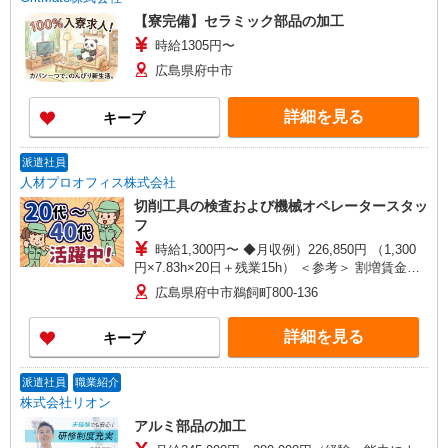
【寮完備】セラミック部品の加工
時給1305円〜
広島県府中市
詳細を見る
キープ
派遣社員
人材プロオフィス株式会社
切削工具の検査および機械オペレータースタッ
フ
時給1,300円〜 ◆月収例）226,850円 （1,300
円×7.83h×20日＋残業15h） ＜参考＞ 割増賃金
（時給＋割増） ・残業時：1,625円
広島県府中市鵜飼町800-136
詳細を見る
キープ
派遣社員
職業紹介
株式会社リオン
アルミ部品の加工