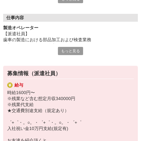
いつでも相談してください！
充実の福利厚生、各種施設利用の特典など、
仕事内容
働きやすい環境づくりに取り組んでいます！
製造オペレーター
お仕事以外も充実させたいあなたの味方です♪
【派遣社員】
歯車の製造における部品加工および検査業務
【選べるお仕事いろいろ】
・加工オペレーター経験必須となります
￣￣￣￣￣￣￣￣￣￣￣
もっと見る
▼オフィスワーク
事務、経理、データ入力、コールセンター、受付
▼工場・製造・軽作業系
機械/食品製造・梱包・仕分け・加工・組立・検査
募集情報（派遣社員）
▼美容系
眉毛サロンのアイブロウ・ネイリスト・エステ
給与
▼営業・販売
時給1600円〜
法人営業・アパレル販売・個別指導塾・人材紹介
※残業など含む想定月収340000円
▼人気案件も多数♪
※残業代支給
短期・期間限定・オープニング・官公庁案件
★交通費別途支給（規定あり）
上場/優良/大手企業など
゜+゜・。○。・゜+゜・。○。・゜+゜
【スマホ面接実施中】
入社祝い金10万円支給(規定有)
￣￣￣￣￣￣￣￣￣
自宅に居ながらスマホでカンタン面接OK！
お友達を紹介頂くと,