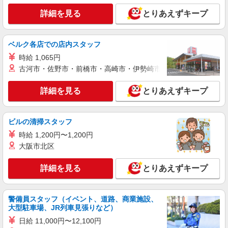
人材プロオフィス株式会社
詳細を見る
とりあえずキープ
歯車の加工機械オペレーター
時給1,650円〜 ◆月収例）337,692円 (1,650円
×8h×20.6日+残業20h+深夜50h) ＜参考＞ 割増賃金
ベルク各店での店内スタッフ
(時給+割増) ・残業時：2,063円 ・深夜時(22時〜
広島県府中市栗柄町3169
時給 1,065円
翌5時)：2,063円 ・深夜残業時：2,475円
古河市・佐野市・前橋市・高崎市・伊勢崎市・太田市・館林市・
詳細を見る
キープ
詳細を見る
とりあえずキープ
ビルの清掃スタッフ
時給 1,200円〜1,200円
大阪市北区
詳細を見る
とりあえずキープ
警備員スタッフ（イベント、道路、商業施設、
大型駐車場、JR列車見張りなど）
日給 11,000円〜12,100円