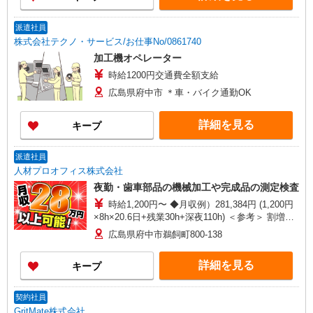
派遣社員
株式会社テクノ・サービス/お仕事No/0861740
加工機オペレーター
時給1200円交通費全額支給
広島県府中市 ＊車・バイク通勤OK
詳細を見る
キープ
派遣社員
人材プロオフィス株式会社
夜勤・歯車部品の機械加工や完成品の測定検査
時給1,200円〜 ◆月収例）281,384円 (1,200円
×8h×20.6日+残業30h+深夜110h) ＜参考＞ 割増賃
金(時給+割増) ・残業時：1,500円 ・深夜時(22
広島県府中市鵜飼町800-138
時〜翌5時)：1,500円 ・深夜残業時：1,800円
詳細を見る
キープ
契約社員
GritMate株式会社