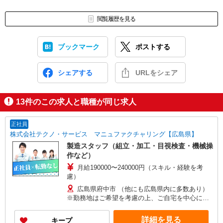
閲覧履歴を見る
ブックマーク
ポストする
シェアする
URLをシェア
13
件のこの求人と職種が同じ求人
正社員
株式会社テクノ・サービス マニュファクチャリング【広島県】
製造スタッフ（組立・加工・目視検査・機械操
作など）
月給190000〜240000円（スキル・経験を考
慮）
広島県府中市 （他にも広島県内に多数あり）
※勤務地はご希望を考慮の上、ご自宅を中心に通
勤時間120分圏内のエリアとなります。（転勤な
し）
詳細を見る
キープ