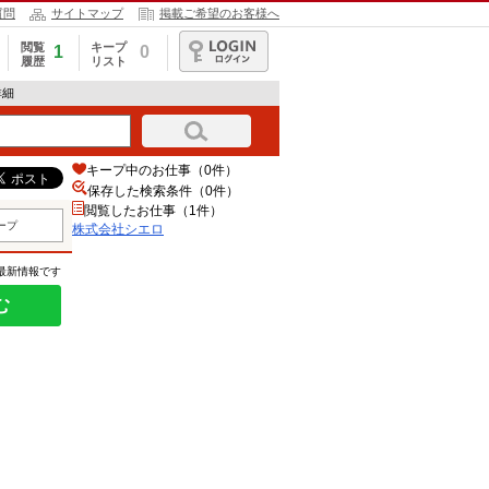
質問
サイトマップ
掲載ご希望のお客様へ
閲覧
キープ
1
0
履歴
リスト
ログイン
詳細
キープ中のお仕事（0件）
保存した検索条件（
0
件）
閲覧したお仕事（1件）
ープ
株式会社シエロ
の最新情報です
む