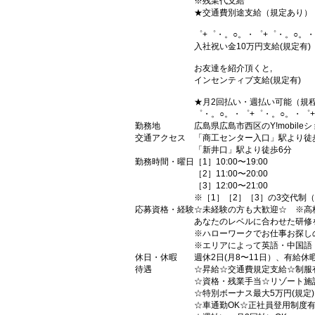
※残業代支給
★交通費別途支給（規定あり）
゜+゜・。○。・゜+゜・。○。・
入社祝い金10万円支給(規定有)
お友達を紹介頂くと,
インセンティブ支給(規定有)
★月2回払い・週払い可能（規
゜・。○。・゜+゜・。○。・゜
勤務地
広島県広島市西区のY!mobile
交通アクセス
「商工センター入口」駅より徒
「新井口」駅より徒歩6分
勤務時間・曜日
［1］10:00〜19:00
［2］11:00〜20:00
［3］12:00〜21:00
※［1］［2］［3］の3交代制（
応募資格・経験
☆未経験の方も大歓迎☆ ※高
あなたのレベルに合わせた研修
※ハローワークでお仕事お探し
※エリアによって英語・中国語
休日・休暇
週休2日(月8〜11日）、有給休
待遇
☆昇給☆交通費規定支給☆制服
☆資格・残業手当☆リゾート施
☆特別ボーナス最大5万円(規定
☆車通勤OK☆正社員登用制度