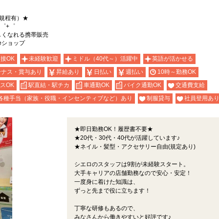
規程有）★
゜+゜
詳しくなれる携帯販売
leショップ
面接OK
未経験歓迎
ミドル（40代～）活躍中
英語が活かせる
ーナス・賞与あり
昇給あり
日払い
週払い
10時～勤務OK
スOK
駅直結・駅チカ
車通勤OK
バイク通勤OK
交通費支給
各種手当（家族・役職・インセンティブなど）あり
制服貸与
社員登用あ
★即日勤務OK！履歴書不要★
★20代・30代・40代が活躍しています♪
★ネイル・髪型・アクセサリー自由(規定あり)
シエロのスタッフは9割が未経験スタート。
大手キャリアの店舗勤務なので安心・安定！
一度身に着けた知識は、
ずっと先まで役に立ちます！
丁寧な研修もあるので、
みなさんから働きやすいと好評です♪