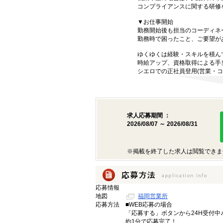
コンプライアンスに関する研修
▼お仕事開始
勤務開始後も担当のコーディネ
勤務時で困ったこと、ご要望が
ゆくゆくは経験・スキルを積ん
時給アップ、資格取得による手
シエロでの正社員登用(営業・コ
求人応募期間 ：
2026/08/07 ～ 2026/08/31
※掲載を終了した求人は閲覧できま
応募情報
地図
福岡営業所
応募方法
■WEB応募の場合
「応募する」ボタンから24H受付中
約1分で応募完了！