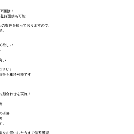
EB面接！
の登録面接も可能
件以上の案件を扱っておりますので、
能。
て欲しい
る
良い
ださい♪
短等も相談可能です
お顔合わせを実施！
席
ス研修
後
す。
望をお伺いしたうえで調整可能。