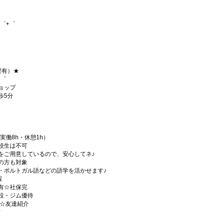
゜+゜
程有）★
+゜
ショップ
歩5分
実働8h・休憩1h）
校生は不可
をご用意しているので、安心してネ♪
の方も対象
・ポルトガル語などの語学を活かせます♪
暇
有☆社保完
設・ジム優待
)☆友達紹介
有