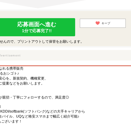
応募画面へ進む
キープ
1分で応募完了!!
せんので、プリントアウトして保管をお願いします。
くなれる携帯販売
するおシゴト♪
安心を。新規契約、機種変更、
ご提案などをお願いします。
が親切・丁寧にフォローするので、満足度◎
務
)・KDDI/softbank(ソフトバンク)などの大手キャリアから
、楽天モバイル、UQなど格安スマホまで幅広く紹介可能♪
舗もございます！