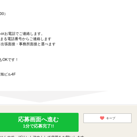
00）
orお電話でご連絡します。
始まる電話番号からご連絡します
）・出張面接・事務所面接と選べます
もOKです！
旭ビル4F
応募画面へ進む
キープ
1分で応募完了!!