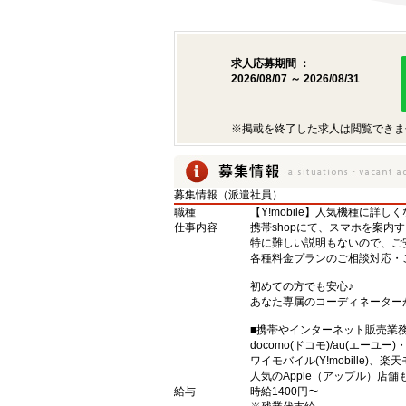
求人応募期間 ：
2026/08/07 ～ 2026/08/31
※掲載を終了した求人は閲覧できま
募集情報（派遣社員）
職種
【Y!mobile】人気機種に詳し
仕事内容
携帯shopにて、スマホを案内
特に難しい説明もないので、ご
各種料金プランのご相談対応・
初めての方でも安心♪
あなた専属のコーディネーター
■携帯やインターネット販売業
docomo(ドコモ)/au(エーユー
ワイモバイル(Y!mobille)
人気のApple（アップル）店
給与
時給1400円〜