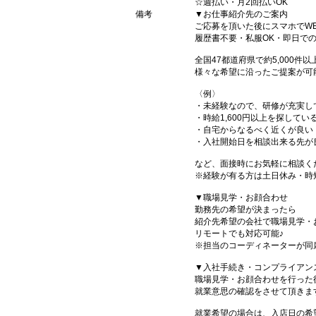
☆週払い・月2回払いOK
備考
▼お仕事紹介先のご案内
ご応募を頂いた後にスマホでW
履歴書不要・私服OK・即日で
全国47都道府県で約5,000
様々な希望に沿ったご提案が可
〈例〉
・未経験なので、研修が充実し
・時給1,600円以上を探してい
・自宅からなるべく近くが良い
・入社開始日を相談出来る先が
など、面接時にお気軽に相談く
※経験が有る方は土日休み・時
▼職場見学・お顔合わせ
勤務先の希望が決まったら
紹介先希望の会社で職場見学・
リモートでも対応可能♪
※担当のコーディネーターが同
▼入社手続き・コンプライアン
職場見学・お顔合わせを行った
就業意思の確認をさせて頂きま
就業希望の場合は、入店日の希