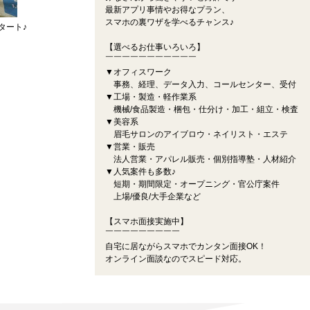
最新アプリ事情やお得なプラン、
スマホの裏ワザを学べるチャンス♪
タート♪
【選べるお仕事いろいろ】
￣￣￣￣￣￣￣￣￣￣￣
▼オフィスワーク
事務、経理、データ入力、コールセンター、受付
▼工場・製造・軽作業系
機械/食品製造・梱包・仕分け・加工・組立・検査
▼美容系
眉毛サロンのアイブロウ・ネイリスト・エステ
▼営業・販売
法人営業・アパレル販売・個別指導塾・人材紹介
▼人気案件も多数♪
短期・期間限定・オープニング・官公庁案件
上場/優良/大手企業など
【スマホ面接実施中】
￣￣￣￣￣￣￣￣￣
自宅に居ながらスマホでカンタン面接OK！
オンライン面談なのでスピード対応。