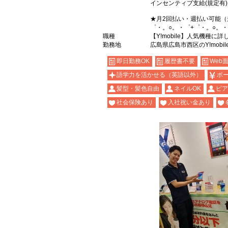
インセンティブ支給(規定有)
★月2回払い・週払い可能（
゜・。○。・゜+゜・。○。・
職種
【Y!mobile】人気機種に
勤務地
広島県広島市西区のY!mobi
即日勤務OK
履歴書不要
Web
語学力を活かせる（英語以外）
ボ
髪型・髪色自由
ネイルOK
ピア
社会保険あり
入社祝い金あり