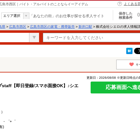
よくある
 広島市西区｜バイト・アルバイトのことならイーアイデム
保存した
0
エリア選択
「あなたの街」のお仕事が探せる求人サイト
検索条件
島県
>
広島市西区
>
広島市西区の家電・携帯販売
>
新井口駅
> 株式会社シエロの求人情報
キ
更新日：2026/08/08 ※更新日時点
taff【即日登録/スマホ面接OK】♪シエ
応募画面へ進
り）
。・゜+゜
有)