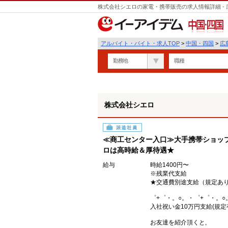
株式会社シエロの家電・携帯販売の求人情報詳細 -
中国・四国
アルバイト・バイト・求人TOP
>
中国・四国
>
広
勤務地
職種
株式会社シエロ
派遣社員
≪商工センター入口≫大手携帯ショップs
ロは高時給＆厚待遇★
給与
時給1400円〜
※残業代支給
★交通費別途支給（規定あ
゜+゜・。○。・゜+゜・。○
入社祝い金10万円支給(規定
お友達を紹介頂くと,