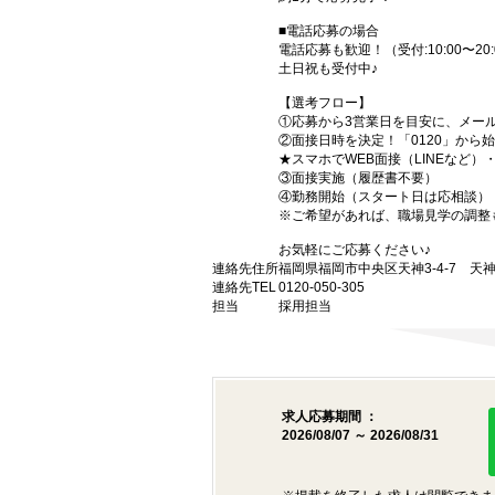
■電話応募の場合
電話応募も歓迎！（受付:10:00〜20:
土日祝も受付中♪
【選考フロー】
①応募から3営業日を目安に、メール
②面接日時を決定！「0120」から
★スマホでWEB面接（LINEなど
③面接実施（履歴書不要）
④勤務開始（スタート日は応相談）
※ご希望があれば、職場見学の調整
お気軽にご応募ください♪
連絡先住所
福岡県福岡市中央区天神3-4-7 天神
連絡先TEL
0120-050-305
担当
採用担当
求人応募期間 ：
2026/08/07 ～ 2026/08/31