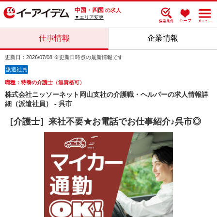
中国・四国
の求人
▼エリア変更
仕事情報
企業情報
更新日：2026/07/08 ※更新日時点の最新情報です
派遣社員
職種：特養の介護士（無資格可）
株式会社ニッソーネット岡山支社の介護職・ヘルパーの求人情報詳
細（派遣社員） - 呉市
［介護士］来社不要★お電話でお仕事紹介♪呉市◎