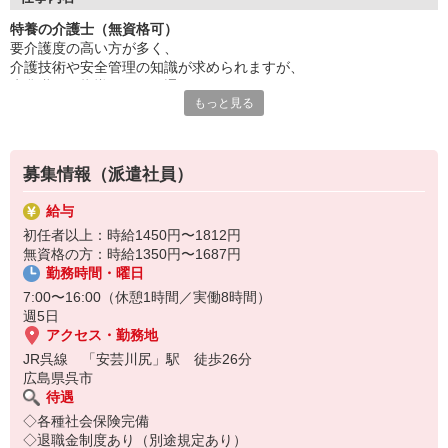
資格取得支援制度でステップアップ！
特養の介護士（無資格可）
「人の役に立ちたい」気持ちを活かせます。
要介護度の高い方が多く、
ブランクのある方も歓迎。
介護技術や安全管理の知識が求められますが、
まずは気軽にお話を聞きに来てください！
先輩職員の指導や研修を通じて、
ご応募をお待ちしております！
もっと見る
日々スキルアップが可能です◎
※食事・入浴・排せつなどの生活支援あり
無資格からでもスタート可能な案件ですので、
募集情報（派遣社員）
利用者さまとの関係性を大切にしながら、
日々の生活を支える役割をお願いします！
給与
初任者以上：時給1450円〜1812円
無資格の方：時給1350円〜1687円
勤務時間・曜日
7:00〜16:00（休憩1時間／実働8時間）
週5日
アクセス・勤務地
JR呉線 「安芸川尻」駅 徒歩26分
広島県呉市
待遇
◇各種社会保険完備
◇退職金制度あり（別途規定あり）