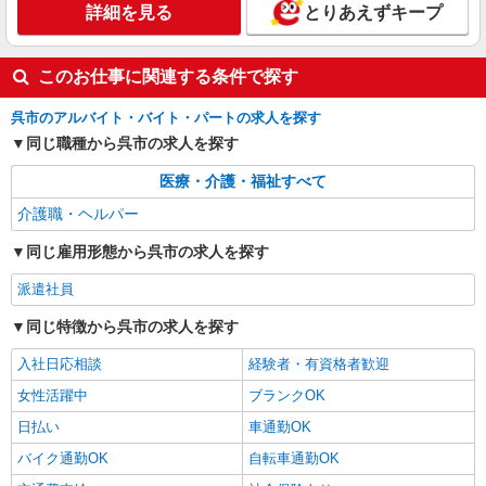
詳細を見る
とりあえずキープ
呉*デイでの生活補助☆新たなスキルを身につ
けて長く働く♪
時給1350円〜1937円 ＜日払い有/週払い有/交
このお仕事に関連する条件で探す
通費全支給(ガソリン代含む)＞
呉市内多数 マイカー通勤OK
呉市のアルバイト・バイト・パートの求人を探す
同じ職種から呉市の求人を探す
詳細を見る
キープ
医療・介護・福祉すべて
派遣社員
介護職・ヘルパー
株式会社kotrio /●HR-H-1855451
同じ雇用形態から呉市の求人を探す
呉駅近くの病院で看護師さんのお手伝い★未経
験歓迎！
派遣社員
時給1450円〜1937円 ＜日払い有/週払い有/交
通費全支給(ガソリン代含む)＞
同じ特徴から呉市の求人を探す
呉市内多数 マイカー通勤OK
入社日応相談
経験者・有資格者歓迎
女性活躍中
ブランクOK
詳細を見る
キープ
日払い
車通勤OK
バイク通勤OK
自転車通勤OK