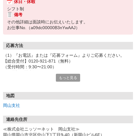
休日・休暇
シフト制
備考
その他詳細は面談時にお伝えいたします。
お仕事No.（a09dc00000B3nYwAAJ）
応募方法
（1）『お電話』または『応募フォーム』よりご応募ください。
【総合受付】0120-921-871（無料）
（受付時間：9:30〜21:00）
〈お電話の場合〉
もっと見る
「e-aidemを見て」とお伝えいただけるとスムーズです。
〈応募フォームからご応募の場合〉
当社担当者から連絡させていただきます。
◎応募フォームからのご応募は24時間受付中です！
地図
↓
岡山支社
（2）面談・登録の実施
お電話でのカンタン登録面談や来社登録面談を実施しております。
ご都合のよいお日にちをお聞かせください。
連絡先住所
↓
≪株式会社ニッソーネット 岡山支社≫
（3）選考・お仕事のご案内
岡山県岡山市北区中山下1丁目9-40（新岡山ビル6F）