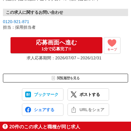
↓
（4）就業開始
※紹介予定派遣・職業紹介などで、正職員登用前提でのお仕事も可
この求人に関するお問い合わせ
能です。
0120-921-871
担当：採用担当者
応募画面へ進む
1分で応募完了!!
キープ
求人応募期間：2026/07/07～2026/12/31
閲覧履歴を見る
ブックマーク
ポストする
シェアする
URLをシェア
20
件のこの求人と職種が同じ求人