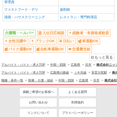
管理員
ファストフード・デリ
薬剤師
清掃・ハウスクリーニング
レストラン・専門料理店
介護職・ヘルパー
入社日応相談
経験者・有資格者歓迎
女性活躍中
ブランクOK
日払い
車通勤OK
バイク通勤OK
自転車通勤OK
交通費支給
もっと見る
アルバイト・バイト・求人TOP
中国・四国
広島県
呉市
株式会社ニッ
アルバイト・バイト・求人TOP
広島県の路線
ＪＲ呉線
安芸川尻駅
株
職種・条件一覧
医療・介護・福祉
中国・四国
広島県
呉市
株式会社
掲載ご希望のお客様へ
よくある質問
お問い合わせ
利用規約
リンクについて
プライバシーポリシー