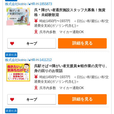
株式会社kotrio /●HR-H-1855873
呉＊障がい者通所施設スタッフ大募集！無資
格・未経験歓迎
時給1450円〜1937円 ＜日払い有/週払い有/交
通費全支給(ガソリン代含む)＞
呉市内多数 マイカー通勤OK
詳細を見る
キープ
派遣社員
株式会社kotrio /●HR-H-1411212
呉駅そば⇒障がい者支援員★軽作業の見守り、
身の回りのお世話
時給1450円〜1937円 ＜日払い有/週払い有/交
通費全支給(ガソリン代含む)＞
呉市内多数 マイカー通勤OK
詳細を見る
キープ
派遣社員