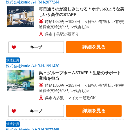
株式会社kotrio /●HR-H-2077244
毎日通うのが楽しみになる＊ホテルのような美
しいサ高住のSTAFF
時給1350円〜1937円 ＜日払い有/週払い有/交
通費全支給(ガソリン代含む)＞
呉市｜呉駅が最寄り
詳細を見る
キープ
派遣社員
株式会社kotrio /●HR-H-1991430
呉＊グループホームSTAFF＊生活のサポート
業務を担当
時給1350円〜1937円 ＜日払い有/週払い有/交
通費全支給(ガソリン代含む)＞
呉市内多数 マイカー通勤OK
詳細を見る
キープ
派遣社員
株式会社kotrio /●HR-H-2077465