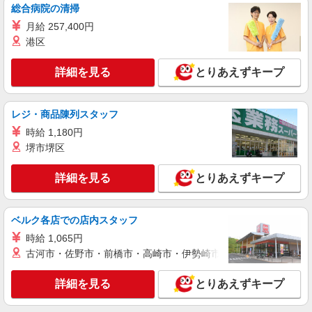
総合病院の清掃
呉駅の小さいデイサービス★残業なし♪日勤の
み◎夜はおうち時間
月給 257,400円
時給1350円〜1937円 ＜日払い有/週払い有/交
港区
通費全支給(ガソリン代含む)＞
呉市内多数 マイカー通勤OK
詳細を見る
とりあえずキープ
詳細を見る
キープ
レジ・商品陳列スタッフ
時給 1,180円
派遣社員
株式会社kotrio /●HR-H-1953232
堺市堺区
呉駅｜小さなグループホームで家事や生活のサ
ポート！
詳細を見る
とりあえずキープ
時給1450円〜1937円 ＜日払い有/週払い有/交
通費全支給(ガソリン代含む)＞
ベルク各店での店内スタッフ
呉市内多数 マイカー通勤OK
時給 1,065円
古河市・佐野市・前橋市・高崎市・伊勢崎市・太田市・館林市・
詳細を見る
キープ
詳細を見る
とりあえずキープ
アルバイト
パート
派遣社員
日研トータルソーシング株式会社 メディカルケア事業部/広島オフィ