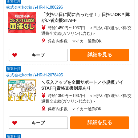
派遣社員
株式会社kotrio /●HR-H-1880296
「支払い日に間に合ったぜ！」日払いOK＊障
がい者支援STAFF
時給1450円〜1937円 ＜日払い有/週払い有/交
通費全支給(ガソリン代含む)＞
呉市内多数 マイカー通勤OK
詳細を見る
キープ
派遣社員
株式会社kotrio /●HR-H-2078495
＼収入アップを全面サポート／小規模デイ
STAFF|資格支援制度あり
時給1350円〜1937円 ＜日払い有/週払い有/交
通費全支給(ガソリン代含む)＞
呉市内多数 マイカー通勤OK
詳細を見る
キープ
派遣社員