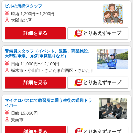
ス【看護助手】
ビルの清掃スタッフ
看護助手（ナースエイド）
時給 1,200円〜1,200円
時給1,300円 ★週払いOK（規定あり） ※給与
大阪市北区
幅は経験・能力による
広島県呉市 JR呉線「呉」駅 ★マイカー・バイ
詳細を見る
ク通勤もOK！（規定あり）
とりあえずキープ
詳細を見る
キープ
警備員スタッフ（イベント、道路、商業施設、
大型駐車場、JR列車見張りなど）
派遣社員
日給 11,000円〜12,100円
株式会社kotrio /●HR-H-1855684
栃木市・小山市・さいたま市西区・さいたま市岩槻区・久喜市・
[ 面接なし ]呉近くの支援員★社会活動の見守
りなど
詳細を見る
とりあえずキープ
時給1450円〜1937円 ＜日払い有/週払い有/交
通費全支給(ガソリン代含む)＞
呉市内多数 マイカー通勤OK
マイクロバスにて教習所に通う生徒の送迎ドラ
イバー
詳細を見る
キープ
日給 15,850円
箕面市
派遣社員
株式会社kotrio /●HR-H-1992195
詳細を見る
とりあえずキープ