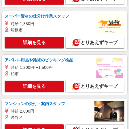
呉駅⇒需要のある福祉業界で介護デビュー＊資
格支援あり
スーパー資材の仕分け作業スタッフ
時給1350円〜1937円 ＜日払い有/週払い有/交
通費全支給(ガソリン代含む)＞
時給 1,350円
呉市内多数 マイカー通勤OK
船橋市
詳細を見る
詳細を見る
とりあえずキープ
キープ
派遣社員
アパレル用品や雑貨のピッキング検品
株式会社kotrio /●HR-H-2093050
時給 1,200円〜1,500円
≪呉駅≫夜勤なし！未経験・ブランクOKのデ
イスタッフ
柏市
時給1350円〜1937円 ＜日払い有/週払い有/交
通費全支給(ガソリン代含む)＞
詳細を見る
とりあえずキープ
呉市内多数 マイカー通勤OK
マンションの受付・案内スタッフ
詳細を見る
キープ
時給 2,000円
渋谷区
派遣社員
株式会社kotrio /●HR-H-1549757