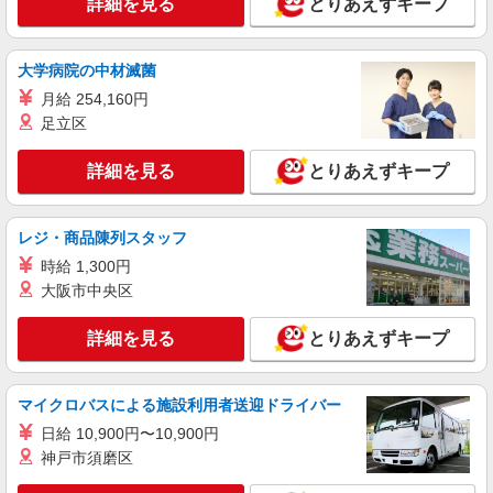
詳細を見る
とりあえずキープ
日収1.1万円★新広駅近くの障がいデイサービ
ス★見守りメイン
時給1450円〜1937円 ＜日払い有/週払い有/交
大学病院の中材滅菌
通費全支給(ガソリン代含む)＞
月給 254,160円
呉市≪最寄り駅：新広≫
足立区
詳細を見る
キープ
詳細を見る
とりあえずキープ
派遣社員
株式会社ブレイブ（マイナビグループ）/MD34
レジ・商品陳列スタッフ
介護スタッフ ◆デイサービス、サービス付き
時給 1,300円
高齢者向け住宅、グループホームなど様々な勤
大阪市中央区
務先から選べます。
未経験：時給1250〜1450円（資格・経験によ
る） 経験者：時給1450〜1650円（資格・経験によ
詳細を見る
とりあえずキープ
る） ◎月収例 時給1650円×1日8時間×22日（週5
広島県呉市 【最寄駅】 ◆JR呉線「安芸阿賀
日）＝29万400円 ◆昇給あり ◆支払い方法 ※日払
駅」 ◆JR呉線「安芸川尻駅」 ◆JR呉線「安登
い/週払い/月払い対応も可能です。詳しくは面談時
駅」 ★その他、近隣に多数勤務地あります！
にご相談ください。 ◆交通費：別途全額支給 ※当
マイクロバスによる施設利用者送迎ドライバー
詳細を見る
キープ
社規定あり
日給 10,900円〜10,900円
神戸市須磨区
派遣社員
株式会社kotrio /●HR-H-2077507