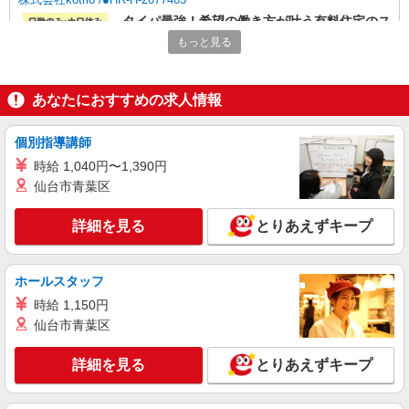
タイパ最強！希望の働き方が叶う有料住宅のス
タッフ★＠呉駅
もっと見る
時給1350円〜1937円 ＜日払い有/週払い有/交
通費全支給(ガソリン代含む)＞
あなたにおすすめの求人情報
呉市｜呉駅が最寄り
詳細を見る
キープ
個別指導講師
時給 1,040円〜1,390円
派遣社員
仙台市青葉区
株式会社kotrio /●HR-H-2020973
レア！【天応駅】就労支援施設で軽作業の見守
詳細を見る
とりあえずキープ
りなど＊未経験OK
時給1350円〜＜交通費全額支給(ガソリン代含
む)/日払い有/経験者優遇＞
ホールスタッフ
呉市｜天応駅
時給 1,150円
仙台市青葉区
詳細を見る
キープ
詳細を見る
とりあえずキープ
派遣社員
株式会社kotrio /●HR-H-2078477