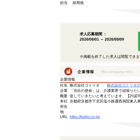
担当
採用係
求人応募期間 ：
2026/08/01 ～ 2026/08/09
※掲載を終了した求人は閲覧できま
企業情報
社名
株式会社コトリオ
株式会社コトリオ
企業
「当社の使命」は、介護業界で頑張りた
概要
促していきたいと考えています。【許認可番号】
本社
京都府京都市下京区塩小路通西洞院東入東塩
所在
地
URL
https://kotrio.co.jp/