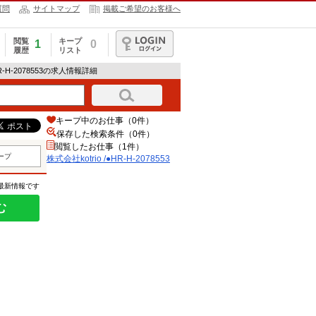
質問
サイトマップ
掲載ご希望のお客様へ
閲覧
キープ
1
0
履歴
リスト
ログイン
HR-H-2078553の求人情報詳細
キープ中のお仕事（0件）
保存した検索条件（
0
件）
閲覧したお仕事（1件）
ープ
株式会社kotrio /●HR-H-2078553
の最新情報です
む