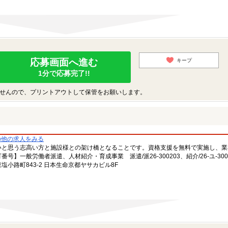
応募画面へ進む
キープ
1分で応募完了!!
せんので、プリントアウトして保管をお願いします。
の他の求人をみる
いと思う志高い方と施設様との架け橋となることです。資格支援を無料で実施し、業
一般労働者派遣、人材紹介・育成事業 派遣/派26-300203、紹介/26-ユ-300
小路町843-2 日本生命京都ヤサカビル8F