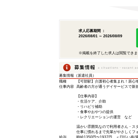
求人応募期間 ：
2026/08/01 ～ 2026/08/09
※掲載を終了した求人は閲覧できま
募集情報（派遣社員）
職種
【可部駅】介護初心者集まれ！居心
仕事内容
高齢者の方が通うデイサービスで新規
【仕事内容】
・生活ケア、介助
・リハビリ補助
・食事やおやつの提供
・レクリエーションの運営 など
温かい雰囲気なので利用者さん・ス
仕事に慣れるまで先輩がやさしくフォ
給与
時給1350円〜1937円 ＜日払い有