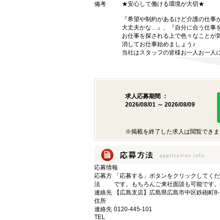
備考
★安心して働ける環境が大切★
『希望や制約があるけど介護の仕事
大丈夫かな…』、『自分に合う仕事
お仕事を探される上で色々なことが気
消してお仕事始めましょう♪
当社はスタッフの皆様お一人お一人に
求人応募期間 ：
2026/08/01 ～ 2026/08/09
※掲載を終了した求人は閲覧できま
応募情報
応募方
「応募する」ボタンをクリックしてくだ
法
です。もちろんご来社面談も可能です。
連絡先
【広島支店】広島県広島市中区鉄砲町8-1
住所
連絡先
0120-445-101
TEL