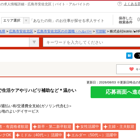
よくある
・ヘルパーの求人情報詳細 - 広島市安佐北区｜バイト・アルバイトの
保存した
0
エリア選択
「あなたの街」のお仕事が探せる求人サイト
検索条件
島県
>
広島市安佐北区
>
広島市安佐北区の介護職・ヘルパー
>
可部駅
> 株式会社kotrio /●
キ
更新日：2026/08/03 ※更新日時点
で生活ケアやリハビリ補助など＊温かい
応募画面へ進
有/週払い有/交通費全支給(ガソリン代含む)＞
心地のよいデイサービス
者・有資格者歓迎
新卒・第二新卒歓迎
女性活躍中
主婦・主夫歓迎
ンクOK
ミドル（40代～）活躍中
エルダー（50代～）活躍中