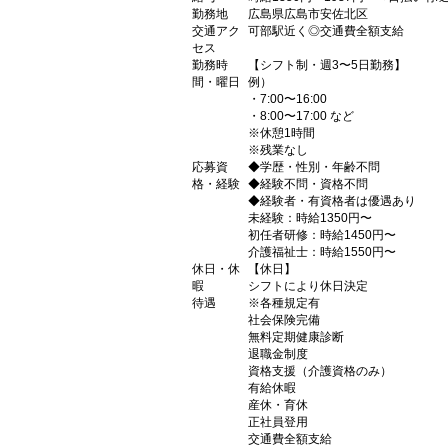
勤務地
広島県広島市安佐北区
交通アク
可部駅近く◎交通費全額支給
セス
勤務時
【シフト制・週3〜5日勤務】
間・曜日
例）
・7:00〜16:00
・8:00〜17:00 など
※休憩1時間
※残業なし
応募資
◆学歴・性別・年齢不問
格・経験
◆経験不問・資格不問
◆経験者・有資格者は優遇あり
未経験：時給1350円〜
初任者研修：時給1450円〜
介護福祉士：時給1550円〜
休日・休
【休日】
暇
シフトにより休日決定
待遇
※各種規定有
社会保険完備
無料定期健康診断
退職金制度
資格支援（介護資格のみ）
有給休暇
産休・育休
正社員登用
交通費全額支給