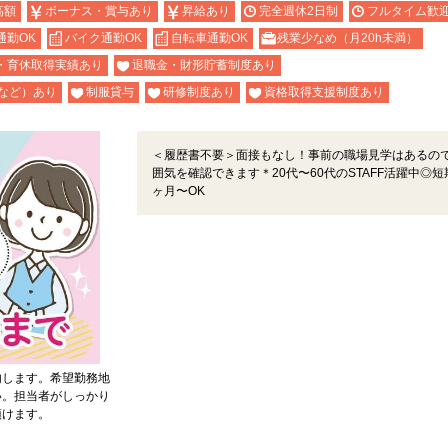
高額
ボーナス・賞与あり
昇給あり
完全週休2日制
フルタイム歓
通勤OK
バイク通勤OK
自転車通勤OK
残業少なめ（月20h未満）
・育休取得実績あり
退職金・財形貯蓄制度あり
など）あり
制服貸与
研修制度あり
資格取得支援制度あり
＜履歴書不要＞面接もなし！事前の職場見学はあるの
囲気を確認できます＊20代〜60代のSTAFF活躍中◎短
ヶ月〜OK
内します。希望勤務地
い。担当者がしっかり
頂けます。