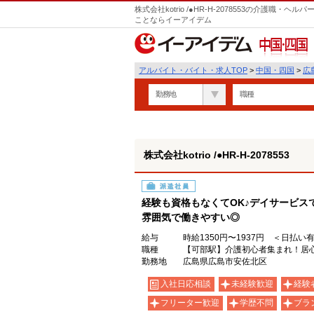
株式会社kotrio /●HR-H-2078553の介護職
ことならイーアイデム
中国・四国
アルバイト・バイト・求人TOP
>
中国・四国
>
広
勤務地
職種
株式会社kotrio /●HR-H-2078553
派遣社員
経験も資格もなくてOK♪デイサービス
雰囲気で働きやすい◎
給与
時給1350円〜1937円 ＜日払い
職種
【可部駅】介護初心者集まれ！居
勤務地
広島県広島市安佐北区
入社日応相談
未経験歓迎
経験
フリーター歓迎
学歴不問
ブラ