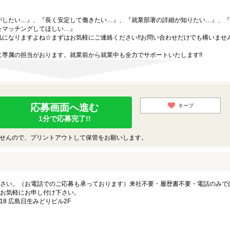
がしたい…』、『長く安定して働きたい…』、『就業部署の詳細が知りたい…』、『
をマッチングしてほしい…』
になりますよね☆まずはお気軽にご連絡ください!!お問い合わせだけでも構いません
専属の担当がおります。就業前から就業中も全力でサポートいたします!!
応募画面へ進む
キープ
1分で応募完了!!
せんので、プリントアウトして保管をお願いします。
さい。（お電話でのご応募も承っております）来社不要・履歴書不要・電話のみで
お気軽にお申し付け下さい。
8 広島日生みどりビル2F