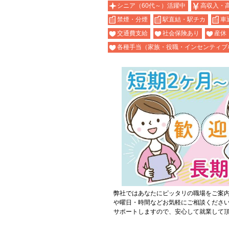
シニア（60代～）活躍中
高収入・
禁煙・分煙
駅直結・駅チカ
車
交通費支給
社会保険あり
産休
各種手当（家族・役職・インセンティブ
弊社ではあなたにピッタリの職場をご案
や曜日・時間などお気軽にご相談くださ
サポートしますので、安心して就業して