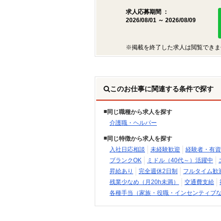
求人応募期間 ：
2026/08/01 ～ 2026/08/09
※掲載を終了した求人は閲覧できま
このお仕事に関連する条件で探す
同じ職種から求人を探す
介護職・ヘルパー
同じ特徴から求人を探す
入社日応相談
未経験歓迎
経験者・有資
ブランクOK
ミドル（40代～）活躍中
昇給あり
完全週休2日制
フルタイム歓
残業少なめ（月20h未満）
交通費支給
各種手当（家族・役職・インセンティブ