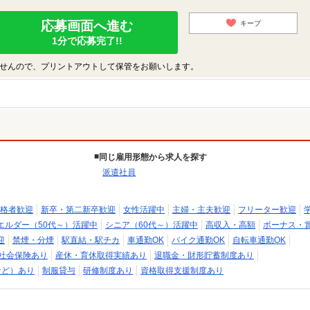
応募画面へ進む
キープ
1分で応募完了!!
せんので、プリントアウトして保管をお願いします。
同じ雇用形態から求人を探す
派遣社員
格者歓迎
新卒・第二新卒歓迎
女性活躍中
主婦・主夫歓迎
フリーター歓迎
エルダー（50代～）活躍中
シニア（60代～）活躍中
高収入・高額
ボーナス・
迎
禁煙・分煙
駅直結・駅チカ
車通勤OK
バイク通勤OK
自転車通勤OK
社会保険あり
産休・育休取得実績あり
退職金・財形貯蓄制度あり
など）あり
制服貸与
研修制度あり
資格取得支援制度あり