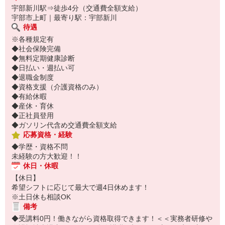
宇部新川駅⇒徒歩4分（交通費全額支給）
宇部市上町｜最寄り駅：宇部新川
待遇
※各種規定有
◆社会保険完備
◆無料定期健康診断
◆日払い・週払い可
◆退職金制度
◆資格支援（介護資格のみ）
◆有給休暇
◆産休・育休
◆正社員登用
◆ガソリン代含め交通費全額支給
応募資格・経験
◆学歴・資格不問
未経験の方大歓迎！！
休日・休暇
【休日】
希望シフトに応じて最大で週4日休めます！
※土日休も相談OK
備考
◆受講料0円！働きながら資格取得できます！＜＜実務者研修や