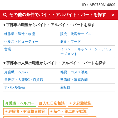
未経験歓迎
ミドル（40代～）活躍中
ID：AE0730614809
ボーナス・賞与あり
車通勤OK
その他の条件でバイト・アルバイト・パートを探す
交通費支給
社会保険あり
宇部市の職種からバイト・アルバイト・パートを探す
産休・育休取得実績あり
軽作業・製造・物流
販売・接客サービス
ヘルス・ビューティー
飲食・フード
営業
イベント・キャンペーン・アミュ
ーズメント
宇部市の人気の職種からバイト・アルバイト・パートを探す
介護職・ヘルパー
雑貨・コスメ販売
量販店・大型SC・百貨店
塾講師・家庭教師
アパレル販売
薬剤師
介護職・ヘルパー
入社日応相談
未経験歓迎
経験者・有資格者歓迎
新卒・第二新卒歓迎