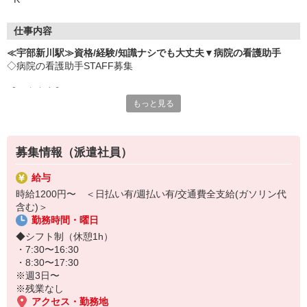
仕事内容
≪宇部新川駅≫資格/経験/知識ナシでも大丈夫▼病院の看護助手
◇病院の看護助手STAFF募集
【仕事内容】
もっと見る
・食事の配膳
・シーツ交換、病室の清掃
・患者様の生活介助 等
募集情報（派遣社員）
Q.ほんとに資格/経験/知識ナシでも大丈夫？
給与
A.大丈夫です！
時給1200円〜 ＜日払い有/週払い有/交通費全支給(ガソリン代
看護師さんの指示に従って、
含む)＞
カンタンな補助をするだけ♪
勤務時間・曜日
丁寧なサポート制度もあるので、
初心者さんでもはじめやすい環境です◎
◆シフト制（休憩1h）
・7:30〜16:30
・8:30〜17:30
※週3日〜
※残業なし
アクセス・勤務地