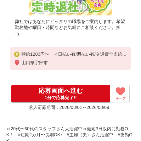
弊社ではあなたにピッタリの職場をご案内します。希望
勤務地や曜日・時間などお気軽にご相談ください。担
当...
時給1200円〜 ＜日払い有/週払い有/交通費全支給(
ガソリン代含む)＞
山口県宇部市
応募画面へ進む
1分で応募完了!!
キープ
求人応募期間：2026/08/01～2026/08/09
≪20代〜60代のスタッフさん大活躍中≫最短3日以内に勤務O
K！ #短期2カ月〜長期OK♪ #主婦（夫）さん活躍中 #夜勤O
K