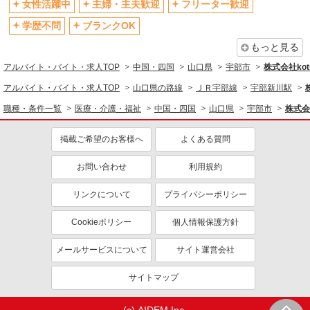
女性活躍中
主婦・主夫歓迎
フリーター歓迎
学歴不問
ブランクOK
もっと見る
アルバイト・バイト・求人TOP
中国・四国
山口県
宇部市
株式会社kotr
アルバイト・バイト・求人TOP
山口県の路線
ＪＲ宇部線
宇部新川駅
職種・条件一覧
医療・介護・福祉
中国・四国
山口県
宇部市
株式会社
掲載ご希望のお客様へ
よくある質問
お問い合わせ
利用規約
リンクについて
プライバシーポリシー
Cookieポリシー
個人情報保護方針
メールサービスについて
サイト運営会社
サイトマップ