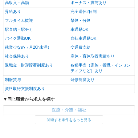
高収入・高額
ボーナス・賞与あり
昇給あり
完全週休2日制
フルタイム歓迎
禁煙・分煙
駅直結・駅チカ
車通勤OK
バイク通勤OK
自転車通勤OK
残業少なめ（月20h未満）
交通費支給
社会保険あり
産休・育休取得実績あり
退職金・財形貯蓄制度あり
各種手当（家族・役職・インセン
ティブなど）あり
制服貸与
研修制度あり
資格取得支援制度あり
同じ職種から求人を探す
医療・介護・福祉
介護職・ヘルパー
関連する条件をもっと見る
同じ特徴から求人を探す