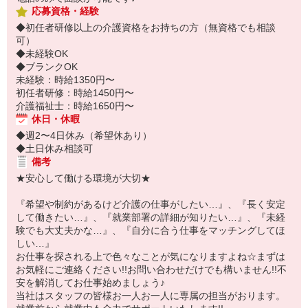
応募資格・経験
◆初任者研修以上の介護資格をお持ちの方（無資格でも相談
可）
◆未経験OK
◆ブランクOK
未経験：時給1350円〜
初任者研修：時給1450円〜
介護福祉士：時給1650円〜
休日・休暇
◆週2〜4日休み（希望休あり）
◆土日休み相談可
備考
★安心して働ける環境が大切★
『希望や制約があるけど介護の仕事がしたい…』、『長く安定
して働きたい…』、『就業部署の詳細が知りたい…』、『未経
験でも大丈夫かな…』、『自分に合う仕事をマッチングしてほ
しい…』
お仕事を探される上で色々なことが気になりますよね☆まずは
お気軽にご連絡ください!!お問い合わせだけでも構いません!!不
安を解消してお仕事始めましょう♪
当社はスタッフの皆様お一人お一人に専属の担当がおります。