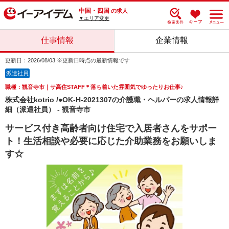
中国・四国
の求人
▼エリア変更
仕事情報
企業情報
更新日：2026/08/03 ※更新日時点の最新情報です
派遣社員
職種：観音寺市｜サ高住STAFF＊落ち着いた雰囲気でゆったりお仕事♪
株式会社kotrio /●OK-H-2021307の介護職・ヘルパーの求人情報詳
細（派遣社員） - 観音寺市
サービス付き高齢者向け住宅で入居者さんをサポー
ト！生活相談や必要に応じた介助業務をお願いしま
す☆