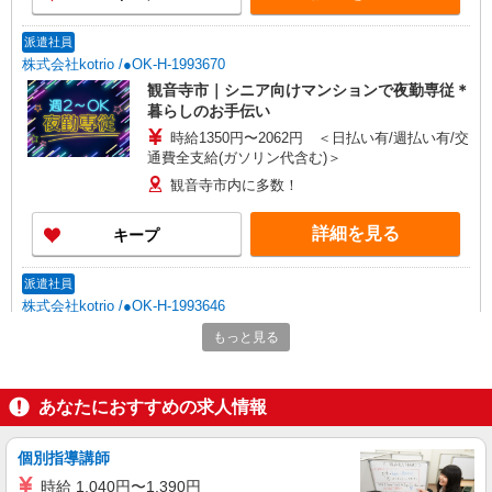
派遣社員
株式会社kotrio /●OK-H-1993670
観音寺市｜シニア向けマンションで夜勤専従＊
暮らしのお手伝い
時給1350円〜2062円 ＜日払い有/週払い有/交
通費全支給(ガソリン代含む)＞
観音寺市内に多数！
詳細を見る
キープ
派遣社員
株式会社kotrio /●OK-H-1993646
観音寺市｜サ高住STAFF＊落ち着いた雰囲気
もっと見る
でゆったりお仕事♪
時給1350円〜2062円 ＜日払い有/週払い有/交
通費全支給(ガソリン代含む)＞
あなたにおすすめの求人情報
観音寺市内に多数！
個別指導講師
詳細を見る
キープ
時給 1,040円〜1,390円