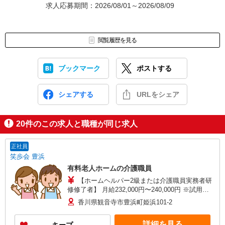
求人応募期間：2026/08/01～2026/08/09
閲覧履歴を見る
ブックマーク
ポストする
シェアする
URLをシェア
20
件のこの求人と職種が同じ求人
正社員
笑歩会 豊浜
有料老人ホームの介護職員
【ホームヘルパー2級または介護職員実務者研
修修了者】 月給232,000円〜240,000円 ※試用期
間2ヵ月（時給1,350円〜1,400円） 【介護福祉
香川県観音寺市豊浜町姫浜101-2
士】 月給251,000円〜255,000円 ※試用期間2ヵ月
（時給1,410円） 【介護福祉士（実務経験3年以
詳細を見る