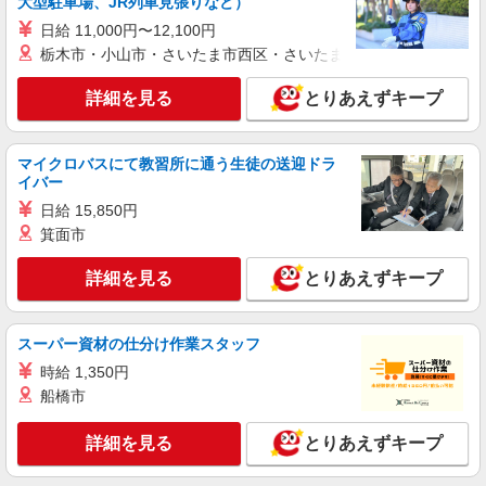
大型駐車場、JR列車見張りなど）
派遣社員
日給 11,000円〜12,100円
株式会社kotrio /●OK-H-1875432
栃木市・小山市・さいたま市西区・さいたま市岩槻区・久喜市・
≪観音寺市≫高収入＆負担少！高級シニアマン
ションの支援STAFF
詳細を見る
とりあえずキープ
時給1450円〜2062円 ＜日払い有/週払い有/交
通費全支給(ガソリン代含む)＞
観音寺市内に多数！
マイクロバスにて教習所に通う生徒の送迎ドラ
イバー
詳細を見る
キープ
日給 15,850円
箕面市
派遣社員
株式会社kotrio /●OK-H-1975934
詳細を見る
とりあえずキープ
観音寺市｜リハビリ補助などのデイサービス
STAFF♪未経験OK
スーパー資材の仕分け作業スタッフ
時給1350円〜2062円 ＜日払い有/週払い有/交
通費全支給(ガソリン代含む)＞
時給 1,350円
船橋市
観音寺市内に多数！
詳細を見る
とりあえずキープ
詳細を見る
キープ