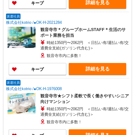
詳細を見る
キープ
社規定あり
派遣社員
株式会社kotrio /●OK-H-2021284
観音寺市＊グループホームSTAFF＊生活のサ
ポート業務を担当
時給1350円〜2062円 ＜日払い有/週払い有/交
通費全支給(ガソリン代含む)＞
観音寺市内に多数！
詳細を見る
キープ
派遣社員
株式会社kotrio /●OK-H-1976008
観音寺市★シフト柔軟で長く働きやすいシニア
向けマンション
時給1350円〜2062円 ＜日払い有/週払い有/交
通費全支給(ガソリン代含む)＞
観音寺市内に多数！