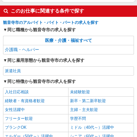
笑歩会 豊浜
有料老人ホームの介護職員
このお仕事に関連する条件で探す
〈ホームヘルパー2級または介護職員実務者研
観音寺市のアルバイト・バイト・パートの求人を探す
修修了者〉 月給232,000円〜240,000円 ※試用期
間2ヵ月（時給1,350円〜1,400円） 〈介護福祉
同じ職種から観音寺市の求人を探す
香川県観音寺市豊浜町姫浜101-2
士〉 月給251,000円〜255,000円 ※試用期間2ヵ月
（時給1,410円） 〈介護福祉士（実務経験3年以
医療・介護・福祉すべて
詳細を見る
キープ
上）〉 月給262,000円〜272,000円 ※試用期間2ヵ
介護職・ヘルパー
月（時給1,480円〜1,530円） ※一律資格手当含む
※経験・能力による
同じ雇用形態から観音寺市の求人を探す
派遣社員
同じ特徴から観音寺市の求人を探す
入社日応相談
未経験歓迎
経験者・有資格者歓迎
新卒・第二新卒歓迎
女性活躍中
主婦・主夫歓迎
フリーター歓迎
学歴不問
ブランクOK
ミドル（40代～）活躍中
エルダー（50代～）活躍中
シニア（60代～）活躍中