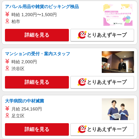
派遣社員
アパレル用品や雑貨のピッキング検品
株式会社kotrio /●OK-H-1993622
時給 1,200円〜1,500円
観音寺市＊グループホームSTAFF＊生活のサ
柏市
ポート業務を担当
時給1350円〜2062円 ＜日払い有/週払い有/交
詳細を見る
通費全支給(ガソリン代含む)＞
とりあえずキープ
観音寺市内に多数！
マンションの受付・案内スタッフ
詳細を見る
キープ
時給 2,000円
渋谷区
派遣社員
株式会社kotrio /●OK-H-1975957
詳細を見る
とりあえずキープ
観音寺市｜小さなグループホームで家事や生活
のサポート！
時給1350円〜2062円 ＜日払い有/週払い有/交
大学病院の中材滅菌
通費全支給(ガソリン代含む)＞
月給 254,160円
観音寺市内に多数！
足立区
詳細を見る
キープ
詳細を見る
とりあえずキープ
派遣社員