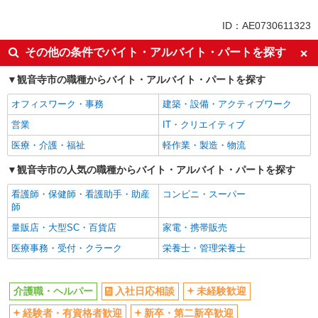
未経験歓迎
ミドル（40代～）活躍中
ID：AE0730611323
ボーナス・賞与あり
車通勤OK
その他の条件でバイト・アルバイト・パートを探す
交通費支給
社会保険あり
観音寺市の職種からバイト・アルバイト・パートを探す
産休・育休取得実績あり
オフィスワーク・事務
建築・設備・アクティブワーク
営業
IT・クリエイティブ
医療・介護・福祉
軽作業・製造・物流
観音寺市の人気の職種からバイト・アルバイト・パートを探す
看護師・保健師・看護助手・助産
コンビニ・スーパー
師
量販店・大型SC・百貨店
家電・携帯販売
医療事務・受付・クラーク
栄養士・管理栄養士
介護職・ヘルパー
入社日応相談
未経験歓迎
経験者・有資格者歓迎
新卒・第二新卒歓迎