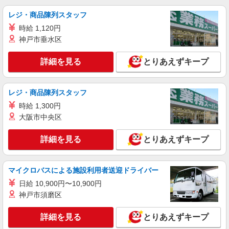
株式会社kotrio /●OK-H-1975716
レジ・商品陳列スタッフ
観音寺市｜シニア向けマンションでの生活サポ
時給 1,120円
ート・フロアの巡回
神戸市垂水区
時給1350円〜2062円 ＜日払い有/週払い有/交
通費全支給(ガソリン代含む)＞
詳細を見る
とりあえずキープ
観音寺市内に多数！
詳細を見る
キープ
レジ・商品陳列スタッフ
時給 1,300円
派遣社員
大阪市中央区
株式会社kotrio /●OK-H-1816001
[ 綺麗 ]高級シニアマンションで生活ケア/見守
詳細を見る
とりあえずキープ
りなど/観音寺市
時給1450円〜2062円 ＜日払い有/週払い有/交
通費全支給(ガソリン代含む)＞
マイクロバスによる施設利用者送迎ドライバー
観音寺市内に多数！
日給 10,900円〜10,900円
神戸市須磨区
詳細を見る
キープ
詳細を見る
とりあえずキープ
正社員