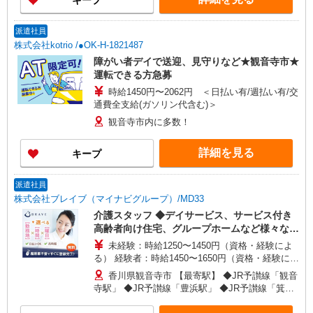
キープ
上）】 月給262,000円〜272,000円 ※試用期間2ヵ
月（時給1,480円〜1,530円） ※一律資格手当含
む ※経験・能力による
派遣社員
株式会社kotrio /●OK-H-1821487
障がい者デイで送迎、見守りなど★観音寺市★
運転できる方急募
時給1450円〜2062円 ＜日払い有/週払い有/交
通費全支給(ガソリン代含む)＞
観音寺市内に多数！
詳細を見る
キープ
派遣社員
株式会社ブレイブ（マイナビグループ）/MD33
介護スタッフ ◆デイサービス、サービス付き
高齢者向け住宅、グループホームなど様々な勤
務先から選べます。
未経験：時給1250〜1450円（資格・経験によ
る） 経験者：時給1450〜1650円（資格・経験によ
る） ◎月収例 時給1650円×1日8時間×22日（週5
香川県観音寺市 【最寄駅】 ◆JR予讃線「観音
日）＝29万400円 ◆昇給あり ◆支払い方法 ※日払
寺駅」 ◆JR予讃線「豊浜駅」 ◆JR予讃線「箕浦
い/週払い/月払い対応も可能です。詳しくは面談時
駅」 ★その他、近隣に多数勤務地あります！
にご相談ください。 ◆交通費：別途全額支給 ※当