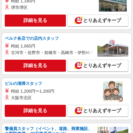
時給 1,180円
派遣社員
堺市堺区
株式会社kotrio /●OK-H-1792693
観音寺市で福祉支援のお仕事！障がい者デイで
詳細を見る
とりあえずキープ
実働7h〜/週3〜
時給1450円〜2062円 ＜日払い有/週払い有/交
通費全支給(ガソリン代含む)＞
ベルク各店での店内スタッフ
観音寺市内に多数！
時給 1,065円
古河市・佐野市・前橋市・高崎市・伊勢崎市・太田市・館林市・
詳細を見る
キープ
詳細を見る
とりあえずキープ
派遣社員
株式会社kotrio /●OK-H-2021168
ビルの清掃スタッフ
＜観音寺市＞デイサービスSTAFF募集≪週3勤
務≫≪夕方退社≫
時給 1,200円〜1,200円
大阪市北区
時給1350円〜2062円 ＜日払い有/週払い有/交
通費全支給(ガソリン代含む)＞
詳細を見る
とりあえずキープ
観音寺市内に多数！
詳細を見る
キープ
警備員スタッフ（イベント、道路、商業施設、