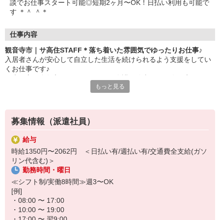
談でお仕事スタート可能◎短期2ヶ月〜OK！日払い利用も可能で
す ＊＾ ＾＊
仕事内容
観音寺市｜サ高住STAFF＊落ち着いた雰囲気でゆったりお仕事♪
入居者さんが安心して自立した生活を続けられるよう支援をしてい
くお仕事です♪
健康な方が多数入居しているため、介護経験者からも人気◎
もっと見る
▼主なお仕事内容
・安否確認・見守り
体調や様子の変化がないかのチェック
募集情報（派遣社員）
・生活相談・対応
日常生活に関するお困りごと、生活上の悩み、必要に応じた生活介
給与
助
時給1350円〜2062円 ＜日払い有/週払い有/交通費全支給(ガソ
・生活支援サービス
リン代含む)＞
食事の配膳・下膳、共用部の簡単な清掃 など
勤務時間・曜日
スタッフの負担も軽く人気の施設です＊
≪シフト制/実働8時間≫週3〜OK
ゆったりとした環境の中で一緒に働いてみませんか？
[例]
・08:00 〜 17:00
短期2ヶ月〜のお試し勤務も可能です！
・10:00 〜 19:00
わからないことは専任のコーディネーターにご相談ください★
・17:00 〜 翌9:00