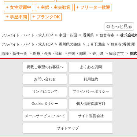
女性活躍中
主婦・主夫歓迎
フリーター歓迎
学歴不問
ブランクOK
もっと見る
アルバイト・バイト・求人TOP
中国・四国
香川県
観音寺市
株式会社ko
アルバイト・バイト・求人TOP
香川県の路線
ＪＲ予讃線
観音寺(香川)駅
職種・条件一覧
医療・介護・福祉
中国・四国
香川県
観音寺市
株式
掲載ご希望のお客様へ
よくある質問
お問い合わせ
利用規約
リンクについて
プライバシーポリシー
Cookieポリシー
個人情報保護方針
メールサービスについて
サイト運営会社
サイトマップ