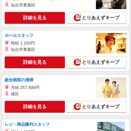
仙台市青葉区
派遣社員
株式会社kotrio /●OK-H-2021139
詳細を見る
とりあえずキープ
<観音寺市>高時給&シフト柔軟でいいとこ取り
♪サ高住の補助STAFF
時給1350円〜2062円 ＜日払い有/週払い有/交
ホールスタッフ
通費全支給(ガソリン代含む)＞
時給 1,150円
観音寺市内に多数！
仙台市青葉区
詳細を見る
キープ
詳細を見る
とりあえずキープ
派遣社員
株式会社kotrio /●OK-H-1993694
総合病院の清掃
観音寺市⇒需要のある福祉業界で介護デビュー
月給 257,400円
＊資格支援あり
港区
時給1350円〜2062円 ＜日払い有/週払い有/交
通費全支給(ガソリン代含む)＞
詳細を見る
とりあえずキープ
観音寺市内に多数！
詳細を見る
レジ・商品陳列スタッフ
キープ