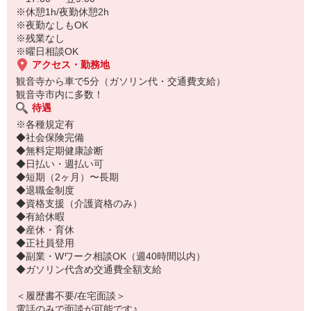
※休憩1h/夜勤休憩2h
※夜勤なしもOK
※残業なし
※曜日相談OK
アクセス・勤務地
観音寺から車で5分（ガソリン代・交通費支給）
観音寺市内に多数！
待遇
※各種規定有
◆社会保険完備
◆無料定期健康診断
◆日払い・週払い可
◆短期（2ヶ月）〜長期
◆退職金制度
◆資格支援（介護資格のみ）
◆有給休暇
◆産休・育休
◆正社員登用
◆副業・Wワーク相談OK（週40時間以内）
◆ガソリン代含め交通費全額支給
＜履歴書不要/在宅面談＞
電話のみで面談が可能です♪