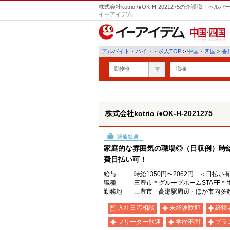
株式会社kotrio /●OK-H-2021275の介護職
イーアイデム
中国・四国
アルバイト・バイト・求人TOP
>
中国・四国
>
香
勤務地
職種
株式会社kotrio /●OK-H-2021275
派遣社員
家庭的な雰囲気の職場◎（日収例）時給1,
費日払い可！
給与
時給1350円〜2062円 ＜日払い
職種
三豊市＊グループホームSTAFF
勤務地
三豊市 高瀬駅周辺・ほか市内多
入社日応相談
未経験歓迎
経験
フリーター歓迎
学歴不問
ブラ