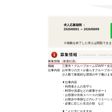
求人応募期間 ：
2026/08/01 ～ 2026/08/09
※掲載を終了した求人は閲覧できま
募集情報（派遣社員）
職種
三豊市＊グループホームSTAFF＊
仕事内容
お年寄りの方々が暮らすグループホー
少人数で家庭的な環境の中で働けま
▼仕事内容
・利用者さんの見守り
・料理や洗濯などの家事サポート
・お部屋や共有スペースの清掃
・お散歩や体操などのレクリエーシ
・必要に応じた生活介助 など
▼こんな方におすすめ