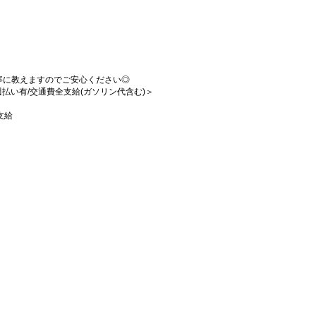
寧に教えますのでご安心ください◎
/週払い有/交通費全支給(ガソリン代含む)＞
支給
！