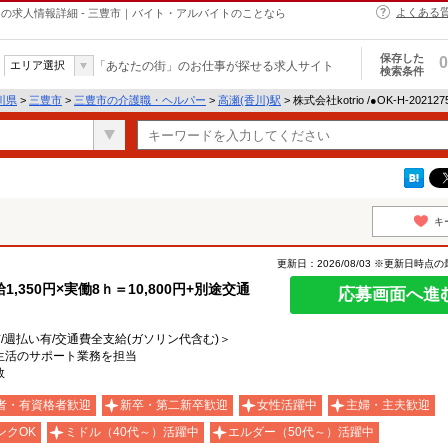
よくある
・ヘルパーの求人情報詳細 - 三豊市｜バイト・アルバイトのことなら
保存した
0
エリア選択
「あなたの街」のお仕事が探せる求人サイト
検索条件
川県
>
三豊市
>
三豊市の介護職・ヘルパー
>
高瀬(香川)駅
> 株式会社kotrio /●OK-H-20
キ
更新日：2026/08/03 ※更新日時点
350円×実働8ｈ＝10,800円+別途交通
応募画面へ進
有/週払い有/交通費全支給(ガソリン代含む)＞
＊生活のサポート業務を担当
数
者・有資格者歓迎
新卒・第二新卒歓迎
女性活躍中
主婦・主夫歓迎
ンクOK
ミドル（40代～）活躍中
エルダー（50代～）活躍中