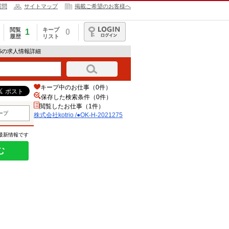
質問
サイトマップ
掲載ご希望のお客様へ
閲覧
キープ
1
0
履歴
リスト
ログイン
21275の求人情報詳細
キープ中のお仕事（0件）
保存した検索条件（
0
件）
閲覧したお仕事（1件）
ープ
株式会社kotrio /●OK-H-2021275
の最新情報です
む