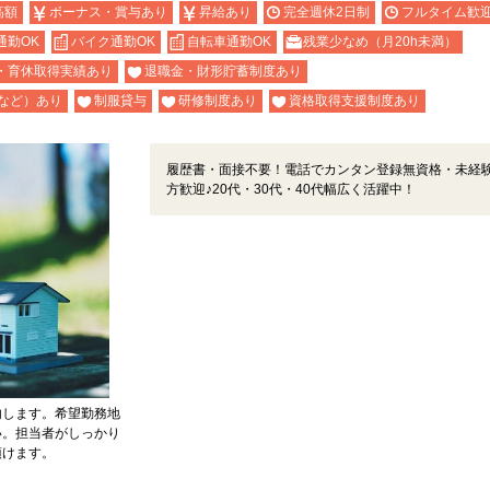
高額
ボーナス・賞与あり
昇給あり
完全週休2日制
フルタイム歓
通勤OK
バイク通勤OK
自転車通勤OK
残業少なめ（月20h未満）
・育休取得実績あり
退職金・財形貯蓄制度あり
など）あり
制服貸与
研修制度あり
資格取得支援制度あり
履歴書・面接不要！電話でカンタン登録無資格・未経
方歓迎♪20代・30代・40代幅広く活躍中！
内します。希望勤務地
い。担当者がしっかり
頂けます。