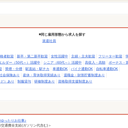
同じ雇用形態から求人を探す
派遣社員
格者歓迎
新卒・第二新卒歓迎
女性活躍中
主婦・主夫歓迎
フリーター歓迎
エルダー（50代～）活躍中
シニア（60代～）活躍中
高収入・高額
ボーナス・
迎
禁煙・分煙
駅直結・駅チカ
車通勤OK
バイク通勤OK
自転車通勤OK
社会保険あり
産休・育休取得実績あり
退職金・財形貯蓄制度あり
など）あり
制服貸与
研修制度あり
資格取得支援制度あり
でゆったりお仕事♪
有/交通費全支給(ガソリン代含む)＞