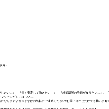
間以内）
がしたい…』、『長く安定して働きたい…』、『就業部署の詳細が知りたい…』、『
をマッチングしてほしい…』
になりますよね☆まずはお気軽にご連絡ください!!お問い合わせだけでも構いません