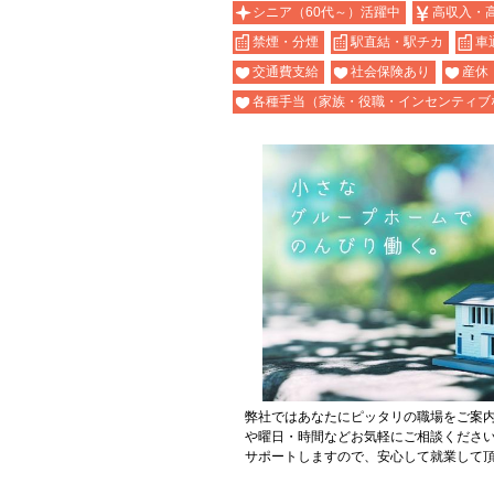
シニア（60代～）活躍中
高収入・
禁煙・分煙
駅直結・駅チカ
車
交通費支給
社会保険あり
産休
各種手当（家族・役職・インセンティブ
弊社ではあなたにピッタリの職場をご案
や曜日・時間などお気軽にご相談くださ
サポートしますので、安心して就業して