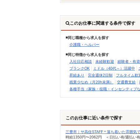
このお仕事に関連する条件で探す
同じ職種から求人を探す
介護職・ヘルパー
同じ特徴から求人を探す
入社日応相談
未経験歓迎
経験者・有資
ブランクOK
ミドル（40代～）活躍中
昇給あり
完全週休2日制
フルタイム歓
残業少なめ（月20h未満）
交通費支給
各種手当（家族・役職・インセンティブ
このお仕事に近い条件で探す
三豊市｜サ高住STAFF＊落ち着いた雰囲気
時給1350円〜2062円 ＜日払い有/週払い