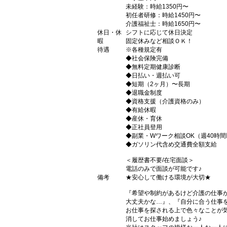
未経験：時給1350円〜
初任者研修：時給1450円〜
介護福祉士：時給1650円〜
休日・休
シフトに応じて休日決定
暇
固定休みなど相談ＯＫ！
待遇
※各種規定有
◆社会保険完備
◆無料定期健康診断
◆日払い・週払い可
◆短期（2ヶ月）〜長期
◆退職金制度
◆資格支援（介護資格のみ）
◆有給休暇
◆産休・育休
◆正社員登用
◆副業・Wワーク相談OK（週40時
◆ガソリン代含め交通費全額支給
＜履歴書不要/在宅面談＞
電話のみで面談が可能です♪
備考
★安心して働ける環境が大切★
『希望や制約があるけど介護の仕事
大丈夫かな…』、『自分に合う仕事
お仕事を探される上で色々なことが気
消してお仕事始めましょう♪