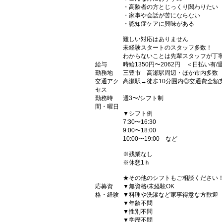
・高齢者の方とじっくり関わりたい
・家事や会話が苦にならない
・認知症ケアに興味がある
難しい対応はありません
未経験スタートのスタッフ多数！
わからないことは先輩スタッフが丁
給与
時給1350円〜2062円 ＜日払い有
勤務地
三豊市 高瀬駅周辺・ほか市内多数
交通アク
高瀬駅→徒歩10分圏内◎交通費全額
セス
勤務時
週3〜/シフト制
間・曜日
▼シフト例
7:30〜16:30
9:00〜18:00
10:00〜19:00 など
※残業なし
※休憩1ｈ
★その他のシフトもご相談ください
応募資
▼無資格/未経験OK
格・経験
▼料理や洗濯など家事得意な方歓迎
▼年齢不問
▼性別不問
▼学歴不問