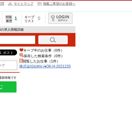
質問
サイトマップ
掲載ご希望のお客様へ
閲覧
キープ
1
0
履歴
リスト
ログイン
21235の求人情報詳細
キープ中のお仕事（0件）
保存した検索条件（
0
件）
閲覧したお仕事（1件）
ープ
株式会社kotrio /●OK-H-2021235
の最新情報です
む