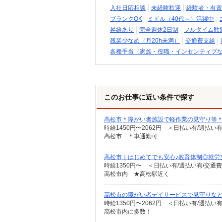
入社日応相談
未経験歓迎
経験者・有資
ブランクOK
ミドル（40代～）活躍中
昇給あり
完全週休2日制
フルタイム歓
残業少なめ（月20h未満）
交通費支給
各種手当（家族・役職・インセンティブ
このお仕事に近い条件で探す
高松市＊障がい者施設で軽作業の見守り等
時給1450円〜2062円 ＜日払い有/週払い
高松市 ＊車通勤可
高松市｜はじめてでも安心♪教育体制◎就労支
時給1350円〜 ＜日払い有/週払い有/交通
高松市内 ★高松駅近く
高松市の障がい者デイサービスで見守りなど★
時給1350円〜2062円 ＜日払い有/週払い
高松市内に多数！