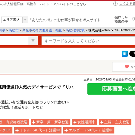
よくある
介護・福祉の求人情報詳細 - 高松市｜バイト・アルバイトのことなら
保存した
0
エリア選択
「あなたの街」のお仕事が探せる求人サイト
検索条件
川県
>
高松市
>
高松市のその他介護・福祉
>
高松(香川)駅
> 株式会社kotrio /●OK-H-20
キ
更新日：2026/08/03 ※更新日時点
採用優遇◎人気のデイサービスで『リハ
応募画面へ進
有/週払い有/交通費全支給(ガソリン代含む)＞
る方歓迎！生活サポートなど
者・有資格者歓迎
新卒・第二新卒歓迎
女性活躍中
主婦・主夫歓迎
ンクOK
ミドル（40代～）活躍中
エルダー（50代～）活躍中