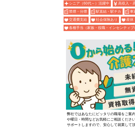
シニア（60代～）活躍中
高収入・
禁煙・分煙
駅直結・駅チカ
車
交通費支給
社会保険あり
産休
各種手当（家族・役職・インセンティブ
弊社ではあなたにピッタリの職場をご案
や曜日・時間などお気軽にご相談くださ
サポートしますので、安心して就業して