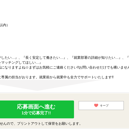
間以内）
がしたい…』、『長く安定して働きたい…』、『就業部署の詳細が知りたい…』、『
をマッチングしてほしい…』
になりますよね☆まずはお気軽にご連絡ください!!お問い合わせだけでも構いません
専属の担当がおります。就業前から就業中も全力でサポートいたします!!
応募画面へ進む
キープ
1分で応募完了!!
せんので、プリントアウトして保管をお願いします。