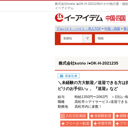
株式会社kotrio /●OK-H-2021235のその他
イーアイデム
中国・四国
アルバイト・バイト・求人TOP
>
中国・四国
>
香
勤務地
職種
株式会社kotrio /●OK-H-2021235
派遣社員
＼未経験の方大歓迎／送迎できる方は
ビリのお手伝い』、『送迎』など
給与
時給1350円〜2062円 ＜日払い
職種
高松市☆デイサービス♪送迎でき
勤務地
高松市内に多数！
入社日応相談
未経験歓迎
経験
フリーター歓迎
学歴不問
ブラ