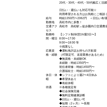
20代・30代・40代・50代幅広く活
日払い・週払いも対応可能☆
利用希望される方はお気軽にご相談
給与
時給1350円〜2062円 ＜日払い有
勤務地
高松市内に多数！
交通アク
高松市 高松駅→徒歩圏内◎交通費
セス
勤務時
【シフト制/休憩1h/週3日〜】
間・曜日
8:00〜17:00
9:00〜18:00 等
※残業なし
応募資
◆運転免許証お持ちの方歓迎
格・経験
（AT限定可、送迎業務があるため）
◆無資格・未経験OK
未経験：時給1350円〜
初任者研修：時給1450円〜
介護福祉士：時給1650円〜
休日・休
◆シフトにより週2〜4日休み
暇
◆希望休あり
◆有給休暇
待遇
※各種規定有
◆社会保険完備
◆無料定期健康診断
◆日払い・週払い可
◆短期（2ヶ月）〜長期