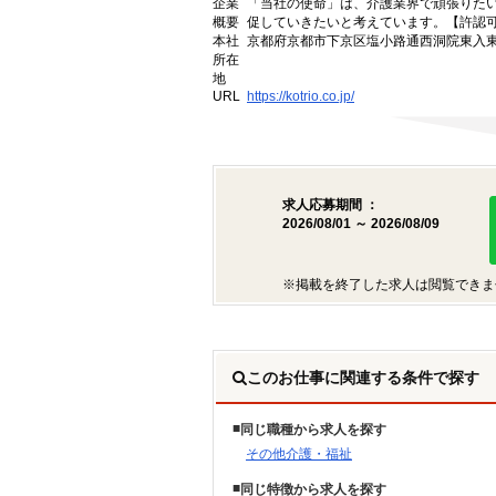
企業
「当社の使命」は、介護業界で頑張りた
概要
促していきたいと考えています。【許認可番号】
本社
京都府京都市下京区塩小路通西洞院東入東塩
所在
地
URL
https://kotrio.co.jp/
求人応募期間 ：
2026/08/01 ～ 2026/08/09
※掲載を終了した求人は閲覧できま
このお仕事に関連する条件で探す
同じ職種から求人を探す
その他介護・福祉
同じ特徴から求人を探す