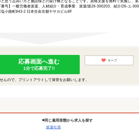
いと思う志高い方と施設様との架け橋となることです。資格支援を無料で実施し、業
一般労働者派遣、人材紹介・育成事業 派遣/派26-300203、紹介/26-ユ-300
小路町843-2 日本生命京都ヤサカビル8F
応募画面へ進む
キープ
1分で応募完了!!
せんので、プリントアウトして保管をお願いします。
同じ雇用形態から求人を探す
派遣社員