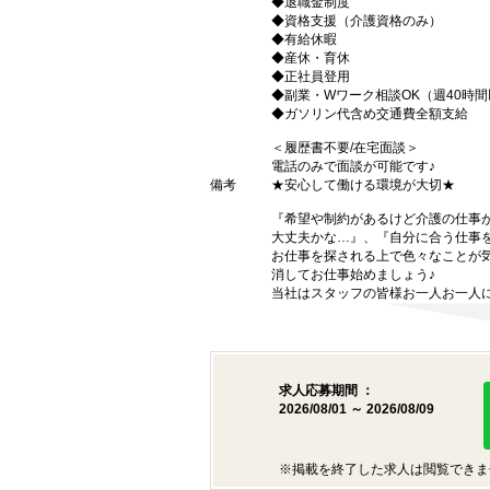
◆退職金制度
◆資格支援（介護資格のみ）
◆有給休暇
◆産休・育休
◆正社員登用
◆副業・Wワーク相談OK（週40時
◆ガソリン代含め交通費全額支給
＜履歴書不要/在宅面談＞
電話のみで面談が可能です♪
備考
★安心して働ける環境が大切★
『希望や制約があるけど介護の仕事
大丈夫かな…』、『自分に合う仕事
お仕事を探される上で色々なことが気
消してお仕事始めましょう♪
当社はスタッフの皆様お一人お一人に
求人応募期間 ：
2026/08/01 ～ 2026/08/09
※掲載を終了した求人は閲覧できま