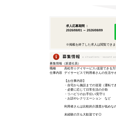
求人応募期間 ：
2026/08/01 ～ 2026/08/09
※掲載を終了した求人は閲覧できま
募集情報（派遣社員）
職種
高松市☆デイサービス♪送迎できる
仕事内容
デイサービスで利用者さんの生活サ
【お仕事内容】
・自宅から施設までの送迎（運転で
・必要に応じて日常生活の介助
・リハビリのお手伝い/見守り
・お話やレクリエーション など
利用者さんは比較的介護度が低めな
未経験の方も大歓迎です◎