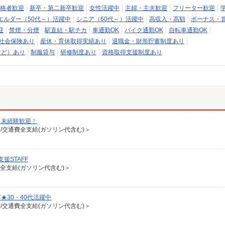
格者歓迎
新卒・第二新卒歓迎
女性活躍中
主婦・主夫歓迎
フリーター歓迎
エルダー（50代～）活躍中
シニア（60代～）活躍中
高収入・高額
ボーナス・
迎
禁煙・分煙
駅直結・駅チカ
車通勤OK
バイク通勤OK
自転車通勤OK
社会保険あり
産休・育休取得実績あり
退職金・財形貯蓄制度あり
など）あり
制服貸与
研修制度あり
資格取得支援制度あり
＊未経験歓迎！
有/交通費全支給(ガソリン代含む)＞
援STAFF
費全支給(ガソリン代含む)＞
30・40代活躍中
有/交通費全支給(ガソリン代含む)＞