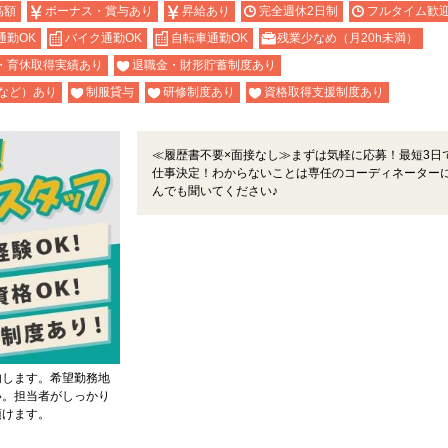
高額
ボーナス・賞与あり
昇給あり
完全週休2日制
フルタイム歓
通勤OK
バイク通勤OK
自転車通勤OK
残業少なめ（月20h未満）
・育休取得実績あり
退職金・財形貯蓄制度あり
など）あり
制服貸与
研修制度あり
資格取得支援制度あり
≪履歴書不要×面接なし≫まずは気軽に応募！最短3日
仕事決定！わからないことは専任のコーディネーター
んでも聞いてください♪
内します。希望勤務地
い。担当者がしっかり
頂けます。