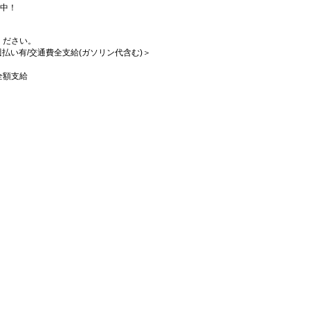
躍中！
ください。
/週払い有/交通費全支給(ガソリン代含む)＞
全額支給