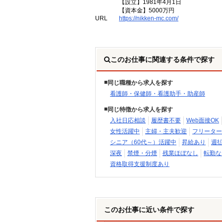
【設立】1981年4月1日
【資本金】5000万円
URL
https://nikken-mc.com/
このお仕事に関連する条件で探す
同じ職種から求人を探す
看護師・保健師・看護助手・助産師
同じ特徴から求人を探す
入社日応相談
履歴書不要
Web面接OK
女性活躍中
主婦・主夫歓迎
フリーター
シニア（60代～）活躍中
昇給あり
週
深夜
禁煙・分煙
残業ほぼなし
転勤な
資格取得支援制度あり
このお仕事に近い条件で探す