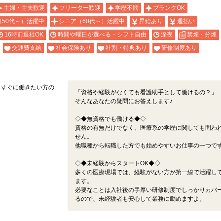
主婦・主夫歓迎
フリーター歓迎
学歴不問
ブランクOK
（50代～）活躍中
シニア（60代～）活躍中
昇給あり
週払い
16時前退社OK
時間や曜日が選べる・シフト自由
深夜
禁煙・分煙
交通費支給
社会保険あり
社割・特典あり
研修制度あり
、すぐに働きたい方の
「資格や経験がなくても看護助手として働けるの？」
そんなあなたの疑問にお答えします♪
◇◆無資格でも働ける◆◇
資格の有無だけでなく、医療系の学歴に関しても問わ
せん。
他職種から転職した方でも始めやすいお仕事の一つで
◇◆未経験からスタートOK◆◇
多くの医療現場では、経験がない方が第一線で活躍し
ます。
必要なことは入社後の手厚い研修制度でしっかりカバ
るので、未経験者も安心して業務に励めますよ。