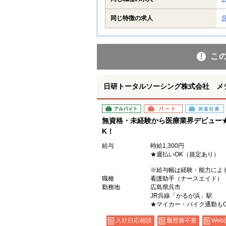
同じ特徴の求人
こ
日研トータルソーシング株式会社 メ
アルバイト
パート
派遣社員
無資格・未経験から医療業界デビュー
K！
給与
時給1,300円
★週払いOK（規定あり）
※給与幅は経験・能力によ
職種
看護助手（ナースエイド）
勤務地
広島県呉市
JR呉線「かるが浜」駅
★マイカー・バイク通勤も
入社日応相談
履歴書不要
Web