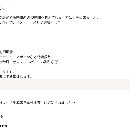
OK
て法定労働時間の週40時間を超えてしまう方は応募出来ません。
000円分プレゼント！（来社交通費として）
利用可能
ーティー、スポーツなど特典多数！
飲食店、サロン、スパ、ジム割引など）
なります。
書にて通知致します。
省より「地域未来牽引企業」に選定されました〜
事業
049