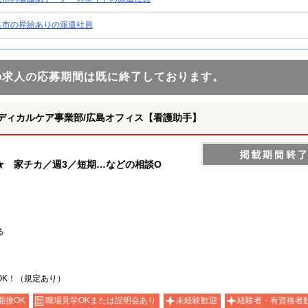
呉市の昇給ありの派遣社員
の求人の応募期間は既に終了しております。
ディカルケア事業部/広島オフィス【看護助手】
★ 家チカ／週3／短期…などの相談O
る
OK！（規定あり）
面接OK
職場見学OKまたは説明会あり
未経験歓迎
経験者・有資格者