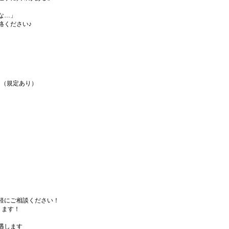
な…」
絡ください♪
！（規定あり）
軽にご相談ください！
ります！
遇します