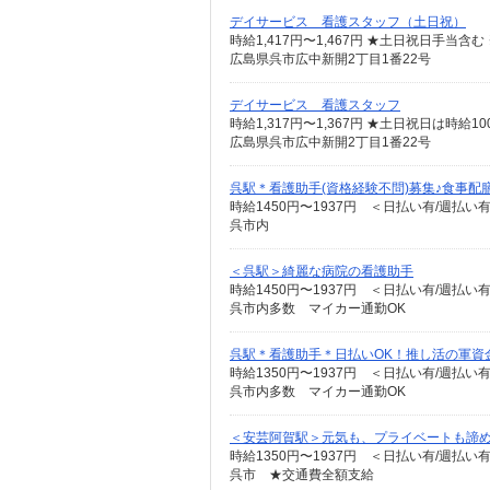
デイサービス 看護スタッフ（土日祝）
時給1,417円〜1,467円 ★土日祝日手当
広島県呉市広中新開2丁目1番22号
デイサービス 看護スタッフ
時給1,317円〜1,367円 ★土日祝日は時
広島県呉市広中新開2丁目1番22号
呉駅＊看護助手(資格経験不問)募集♪食事配
時給1450円〜1937円 ＜日払い有/週払い
呉市内
＜呉駅＞綺麗な病院の看護助手
時給1450円〜1937円 ＜日払い有/週払い
呉市内多数 マイカー通勤OK
呉駅＊看護助手＊日払いOK！推し活の軍資
時給1350円〜1937円 ＜日払い有/週払い
呉市内多数 マイカー通勤OK
＜安芸阿賀駅＞元気も、プライベートも諦め
時給1350円〜1937円 ＜日払い有/週払い
呉市 ★交通費全額支給