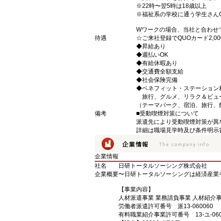
※22時〜翌5時は18歳以上
※福祉系の学校に通う学生さん
Wワークの場合、当社と合わせ
待遇
☆ご来社登録でQUOカード2,
◆昇給あり
◆週払いOK
◆有給休暇あり
◆交通費全額支給
◆社会保険完備
◆ベネフィット・ステーション
旅行、グルメ、リラク＆ビュ
（テーマパーク、宿泊、旅行、
備考
■受動喫煙対策について
派遣先により受動喫煙対策が異
詳細は職場見学時及び条件明示
企業情報
社名
日研トータルソーシング株式会社
企業概要
〜日研トータルソーシングは経済産業
【事業内容】
人材派遣事業 業務請負事業 人材紹介
労働者派遣許可番号 派13-060060
有料職業紹介事業許可番号 13-ユ-060