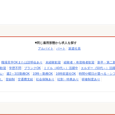
同じ雇用形態から求人を探す
アルバイト
パート
派遣社員
職場見学OKまたは説明会あり
未経験歓迎
経験者・有資格者歓迎
新卒・第二
歓迎
学歴不問
ブランクOK
ミドル（40代～）活躍中
エルダー（50代～）活
払い
週2～3日勤務OK
10時～勤務OK
16時前退社OK
時間や曜日が選べる・シ
し
登録制
交通費支給
社会保険あり
社割・特典あり
研修制度あり