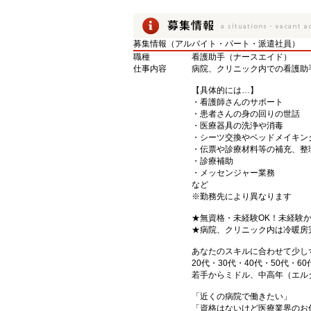
募集情報（アルバイト・パート・派遣社員）
職種
看護助手（ナースエイド）
仕事内容
病院、クリニック内での看護助
【具体的には…】
・看護師さんのサポート
・患者さんの身の回りの世話
・医療器具の洗浄や消毒
・シーツ交換やベッドメイキン
・伝票や診療材料等の補充、整
・診療補助
・メッセンジャー業務
など
※勤務先により異なります
★無資格・未経験OK！未経験
★病院、クリニック内は冷暖房
あなたのスキルに合わせて少し
20代・30代・40代・50代・60
若手からミドル、中高年（エル
「近くの病院で働きたい」
「資格はないけど医療業界のお