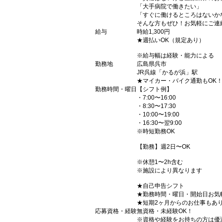
「大手病院で働きたい」
「すぐに働けるところはないか
そんな方もぜひ！お気軽にご連
給与
時給1,300円
★週払いOK（規定あり）
※給与幅は経験・能力による
勤務地
広島県呉市
JR呉線「かるが浜」駅
★マイカー・バイク通勤もOK
勤務時間・曜日
【シフト例】
・7:00〜16:00
・8:30〜17:30
・10:00〜19:00
・16:30〜翌9:00
※時短勤務OK
【勤務】週2日〜OK
※休憩1〜2h含む
※施設により異なります
★自己申告シフト
★勤務時間・曜日・開始日お気
★短期2ヶ月からのお仕事もあ
応募資格・経験
無資格・未経験OK！
※資格や経験をお持ちの方は優