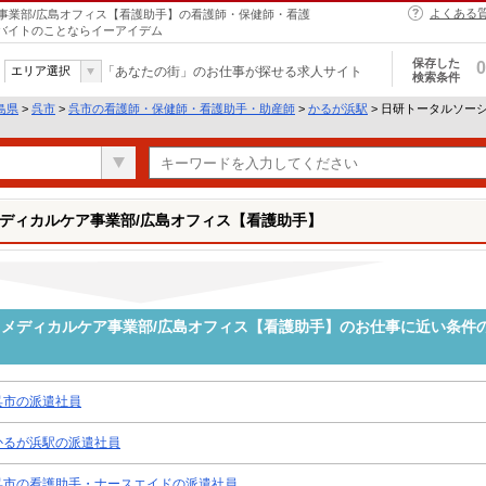
よくある
事業部/広島オフィス【看護助手】の看護師・保健師・看護
ルバイトのことならイーアイデム
保存した
0
エリア選択
「あなたの街」のお仕事が探せる求人サイト
検索条件
島県
>
呉市
>
呉市の看護師・保健師・看護助手・助産師
>
かるが浜駅
> 日研トータルソー
ディカルケア事業部/広島オフィス【看護助手】
メディカルケア事業部/広島オフィス【看護助手】のお仕事に近い条件
呉市の派遣社員
かるが浜駅の派遣社員
呉市の看護助手・ナースエイドの派遣社員