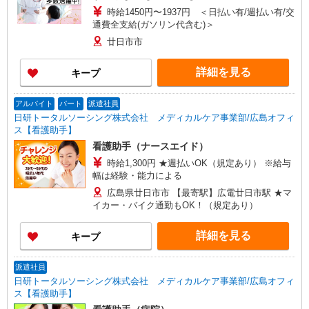
時給1450円〜1937円 ＜日払い有/週払い有/交
通費全支給(ガソリン代含む)＞
廿日市市
詳細を見る
キープ
アルバイト
パート
派遣社員
日研トータルソーシング株式会社 メディカルケア事業部/広島オフィ
ス【看護助手】
看護助手（ナースエイド）
時給1,300円 ★週払いOK（規定あり） ※給与
幅は経験・能力による
広島県廿日市市 【最寄駅】広電廿日市駅 ★マ
イカー・バイク通勤もOK！（規定あり）
詳細を見る
キープ
派遣社員
日研トータルソーシング株式会社 メディカルケア事業部/広島オフィ
ス【看護助手】