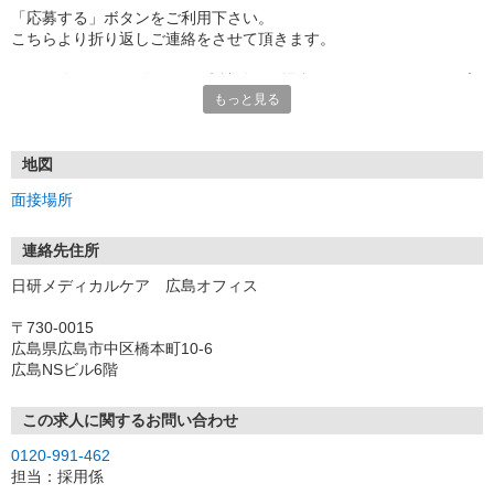
「応募する」ボタンをご利用下さい。
こちらより折り返しご連絡をさせて頂きます。
★TEL登録、WEB登録OK！来社登録の場合はクオカード2000円プ
もっと見る
レゼント
・履歴書＆写真不要で登録OK
・職場見学することも可能です
地図
面接場所
連絡先住所
日研メディカルケア 広島オフィス
〒730-0015
広島県広島市中区橋本町10-6
広島NSビル6階
この求人に関するお問い合わせ
0120-991-462
担当：採用係