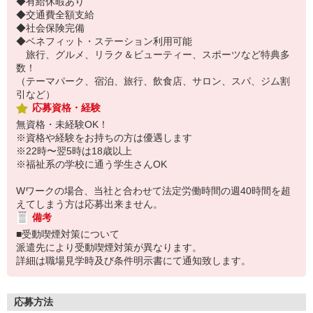
◆有給休暇あり
◆交通費全額支給
◆社会保険完備
◆ベネフィット・ステーション利用可能
旅行、グルメ、リラク＆ビューティー、スポーツなど特典多
数！
（テーマパーク、宿泊、旅行、飲食店、サロン、スパ、ジム割
引など）
応募資格・経験
無資格・未経験OK！
※資格や経験をお持ちの方は優遇します
※22時〜翌5時は18歳以上
※福祉系の学校に通う学生さんOK
Wワークの場合、当社と合わせて法定労働時間の週40時間を超
えてしまう方は応募出来ません。
備考
■受動喫煙対策について
派遣先により受動喫煙対策が異なります。
詳細は職場見学時及び条件明示書にて通知致します。
応募方法