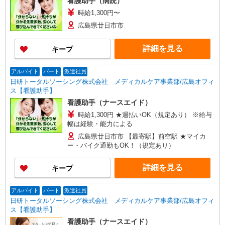
看護助手（病院）
時給1,300円〜
広島県廿日市市
詳細を見る
キープ
アルバイト
パート
派遣社員
日研トータルソーシング株式会社 メディカルケア事業部/広島オフィ
ス【看護助手】
看護助手（ナースエイド）
時給1,300円 ★週払いOK（規定あり） ※給与
幅は経験・能力による
広島県廿日市市 【最寄駅】前空駅 ★マイカ
ー・バイク通勤もOK！（規定あり）
詳細を見る
キープ
アルバイト
パート
派遣社員
日研トータルソーシング株式会社 メディカルケア事業部/広島オフィ
ス【看護助手】
看護助手（ナースエイド）