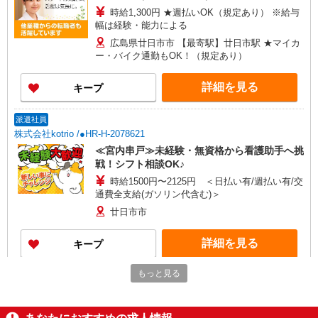
時給1,300円 ★週払いOK（規定あり） ※給与
幅は経験・能力による
広島県廿日市市 【最寄駅】廿日市駅 ★マイカ
ー・バイク通勤もOK！（規定あり）
詳細を見る
キープ
派遣社員
株式会社kotrio /●HR-H-2078621
≪宮内串戸≫未経験・無資格から看護助手へ挑
戦！シフト相談OK♪
時給1500円〜2125円 ＜日払い有/週払い有/交
通費全支給(ガソリン代含む)＞
廿日市市
詳細を見る
キープ
もっと見る
アルバイト
パート
派遣社員
日研トータルソーシング株式会社 メディカルケア事業部/広島オフィ
ス【看護助手】