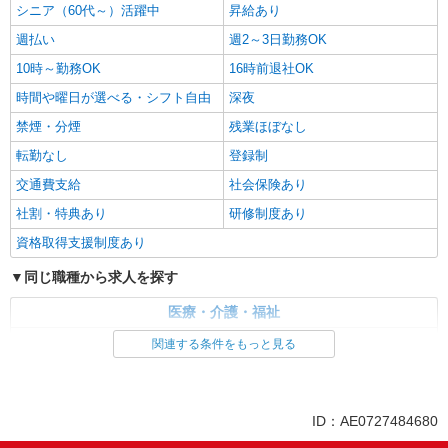
シニア（60代～）活躍中
昇給あり
週払い
週2～3日勤務OK
10時～勤務OK
16時前退社OK
時間や曜日が選べる・シフト自由
深夜
禁煙・分煙
残業ほぼなし
転勤なし
登録制
交通費支給
社会保険あり
社割・特典あり
研修制度あり
資格取得支援制度あり
同じ職種から求人を探す
医療・介護・福祉
看護師・保健師・看護助手・助産師
関連する条件をもっと見る
同じ特徴から求人を探す
未経験歓迎
ミドル（40代～）活躍中
ID：AE0727484680
週2～3日勤務OK
深夜