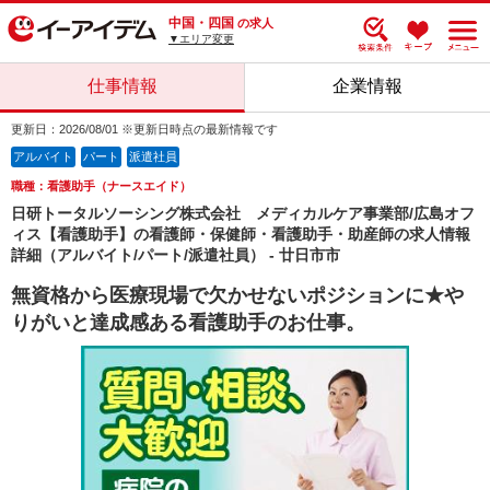
中国・四国
の求人
▼エリア変更
仕事情報
企業情報
更新日：2026/08/01 ※更新日時点の最新情報です
アルバイト
パート
派遣社員
職種：看護助手（ナースエイド）
日研トータルソーシング株式会社 メディカルケア事業部/広島オフ
ィス【看護助手】の看護師・保健師・看護助手・助産師の求人情報
詳細（アルバイト/パート/派遣社員） - 廿日市市
無資格から医療現場で欠かせないポジションに★や
りがいと達成感ある看護助手のお仕事。