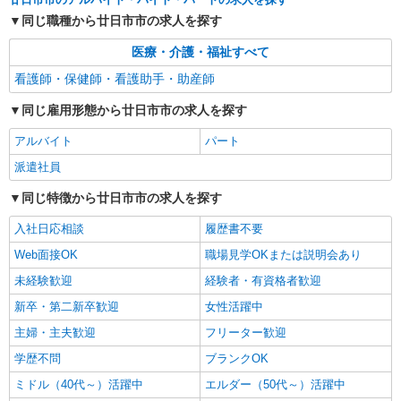
日研トータルソーシング株式会社 メディカルケア事業部/広島オフィ
同じ職種から廿日市市の求人を探す
ス【看護助手】
看護助手（ナースエイド）
医療・介護・福祉すべて
時給1,300円 ★週払いOK（規定あり） ※給与
看護師・保健師・看護助手・助産師
幅は経験・能力による
広島県廿日市市 【最寄駅】阿品駅 ★マイカ
同じ雇用形態から廿日市市の求人を探す
ー・バイク通勤もOK！（規定あり）
アルバイト
パート
詳細を見る
キープ
派遣社員
同じ特徴から廿日市市の求人を探す
派遣社員
株式会社kotrio /●HR-H-2093180
入社日応相談
履歴書不要
≪宮内串戸駅≫年齢不問！０からスタートでも
Web面接OK
活躍できる看護助手♪
職場見学OKまたは説明会あり
時給1350円〜1937円 ＜日払い有/週払い有/交
未経験歓迎
経験者・有資格者歓迎
通費全支給(ガソリン代含む)＞
新卒・第二新卒歓迎
女性活躍中
廿日市市
主婦・主夫歓迎
フリーター歓迎
詳細を見る
キープ
学歴不問
ブランクOK
ミドル（40代～）活躍中
エルダー（50代～）活躍中