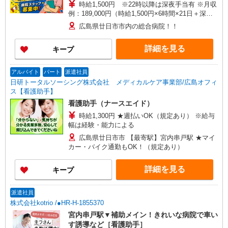
時給1,500円 ※22時以降は深夜手当有 ※月収
例：189,000円（時給1,500円×6時間×21日＋深夜
手当） ★交通費規定支給（2㎞以上で支給有） ★
広島県廿日市市内の総合病院！！
給与前払制度（規定あり） ★WワークもOK
詳細を見る
キープ
アルバイト
パート
派遣社員
日研トータルソーシング株式会社 メディカルケア事業部/広島オフィ
ス【看護助手】
看護助手（ナースエイド）
時給1,300円 ★週払いOK（規定あり） ※給与
幅は経験・能力による
広島県廿日市市 【最寄駅】宮内串戸駅 ★マイ
カー・バイク通勤もOK！（規定あり）
詳細を見る
キープ
派遣社員
株式会社kotrio /●HR-H-1855370
宮内串戸駅▼補助メイン！きれいな病院で車い
す誘導など［看護助手］