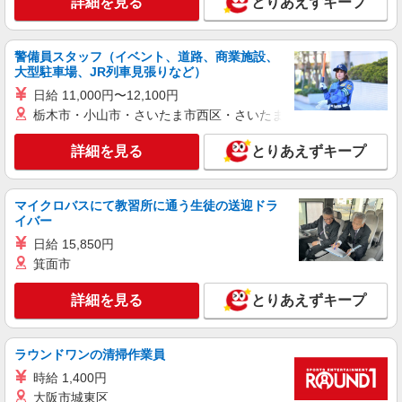
詳細を見る
【職場環境◎】よすぎて全私が泣いた≫看護助
とりあえずキープ
手募集♪未経験OK！
時給1450円〜1937円 ＜日払い有/週払い有/交
警備員スタッフ（イベント、道路、商業施設、
通費全支給(ガソリン代含む)＞
大型駐車場、JR列車見張りなど）
廿日市市
日給 11,000円〜12,100円
栃木市・小山市・さいたま市西区・さいたま市岩槻区・久喜市・
詳細を見る
キープ
詳細を見る
とりあえずキープ
アルバイト
パート
派遣社員
日研トータルソーシング株式会社 メディカルケア事業部/広島オフィ
ス【看護助手】
マイクロバスにて教習所に通う生徒の送迎ドラ
看護助手（ナースエイド）
イバー
時給1,300円 ★週払いOK（規定あり） ※給与
日給 15,850円
幅は経験・能力による
箕面市
広島県廿日市市 【最寄駅】JA広島病院前駅 ★
マイカー・バイク通勤もOK！（規定あり）
詳細を見る
とりあえずキープ
詳細を見る
キープ
ラウンドワンの清掃作業員
アルバイト
パート
派遣社員
時給 1,400円
日研トータルソーシング株式会社 メディカルケア事業部/広島オフィ
大阪市城東区