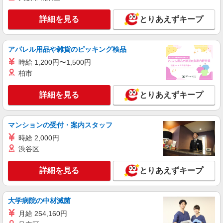
ス【看護助手】
看護助手（ナースエイド）
詳細を見る
とりあえずキープ
時給1,300円 ★週払いOK（規定あり） ※給与
幅は経験・能力による
広島県廿日市市 【最寄駅】廿日市市役所前平
アパレル用品や雑貨のピッキング検品
良駅 ★マイカー・バイク通勤もOK！（規定あ
時給 1,200円〜1,500円
り）
柏市
詳細を見る
キープ
詳細を見る
とりあえずキープ
派遣社員
株式会社kotrio /●HR-H-2078583
＜宮内串戸＞元気も、プライベートも諦めない
マンションの受付・案内スタッフ
＊週3〜OK/看護助手
時給 2,000円
時給1500円〜2125円 ＜日払い有/週払い有/交
渋谷区
通費全支給(ガソリン代含む)＞
廿日市市
詳細を見る
とりあえずキープ
詳細を見る
キープ
大学病院の中材滅菌
派遣社員
月給 254,160円
株式会社kotrio /●HR-H-1991272