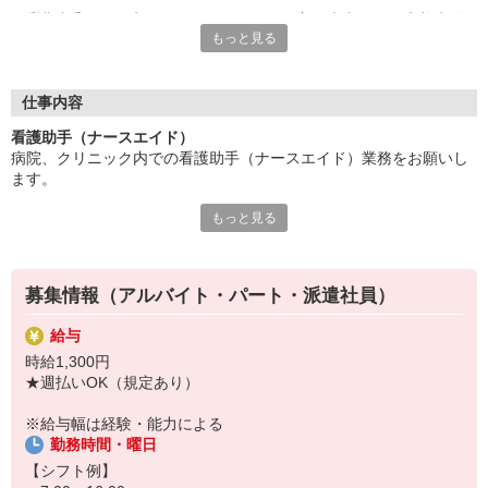
看護助手は、医療チームの一員として、主に患者さんの療養生活
もっと見る
をサポートするお仕事。
看護師の指示をもとにフォローするため、無資格・未経験から始
められるポジションとして人気が高まっています◎
仕事内容
現代の医療現場では、看護助手の存在は必要不可欠！
看護助手（ナースエイド）
病院、クリニック内での看護助手（ナースエイド）業務をお願いし
看護助手がしっかりサポートすることで・・・
ます。
⇒看護師は専門業務に専念できるように！
⇒結果として、患者さんへのより手厚いケアを実現できるんで
もっと見る
【具体的には…】
す。
・看護師さんのサポート
・患者さんの身の回りの世話
「誰かの役に立ちたい」「人の笑顔を見るのが好き」
・医療器具の洗浄や消毒
そんな方はぜひ！あなたの仲間入りをお待ちしています。
募集情報（アルバイト・パート・派遣社員）
・シーツ交換やベッドメイキング
・伝票や診療材料等の補充、整理
給与
・診療補助
時給1,300円
・メッセンジャー業務
★週払いOK（規定あり）
など
※勤務先により異なります
※給与幅は経験・能力による
勤務時間・曜日
★無資格・未経験OK！未経験から医療業界デビューできちゃいます
♪
【シフト例】