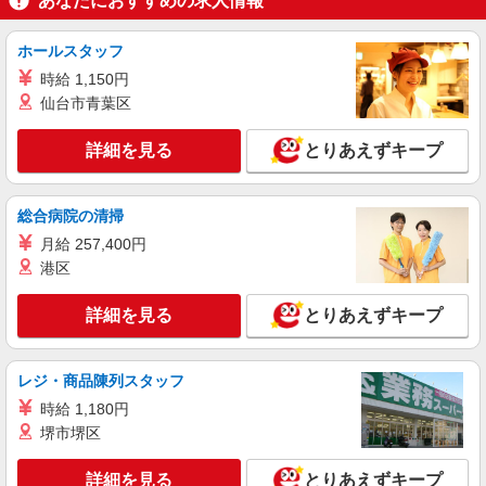
あなたにおすすめの求人情報
看護助手（ナースエイド）
時給1,300円 ★週払いOK（規定あり） ※給与
幅は経験・能力による
ホールスタッフ
広島県廿日市市 【最寄駅】宮島口駅 ★マイカ
時給 1,150円
ー・バイク通勤もOK！（規定あり）
仙台市青葉区
詳細を見る
キープ
詳細を見る
とりあえずキープ
派遣社員
株式会社kotrio /●HR-H-1990933
総合病院の清掃
宮内串戸駅＊看護助手＊日払いOK！推し活の
月給 257,400円
軍資金も即ゲット◎
港区
時給1350円〜1937円 ＜日払い有/週払い有/交
通費全支給(ガソリン代含む)＞
詳細を見る
とりあえずキープ
廿日市市
レジ・商品陳列スタッフ
詳細を見る
キープ
時給 1,180円
派遣社員
堺市堺区
株式会社kotrio /●HR-H-1955958
≪宮内串戸駅／看護助手≫子育て世代活躍中！
詳細を見る
とりあえずキープ