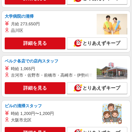
働きやすい環境♪
時給1450円〜1937円 ＜日払い有/週払い有/交
大学病院の清掃
通費全支給(ガソリン代含む)＞
廿日市市
月給 273,650円
品川区
詳細を見る
キープ
詳細を見る
とりあえずキープ
アルバイト
パート
派遣社員
日研トータルソーシング株式会社 メディカルケア事業部/広島オフィ
ベルク各店での店内スタッフ
ス【看護助手】
看護助手（ナースエイド）
時給 1,065円
古河市・佐野市・前橋市・高崎市・伊勢崎市・太田市・館林市・
時給1,300円 ★週払いOK（規定あり） ※給与
幅は経験・能力による
詳細を見る
とりあえずキープ
広島県廿日市市 【最寄駅】大野浦駅 ★マイカ
ー・バイク通勤もOK！（規定あり）
ビルの清掃スタッフ
詳細を見る
キープ
時給 1,200円〜1,200円
大阪市北区
派遣社員
株式会社kotrio /●HR-H-1849786