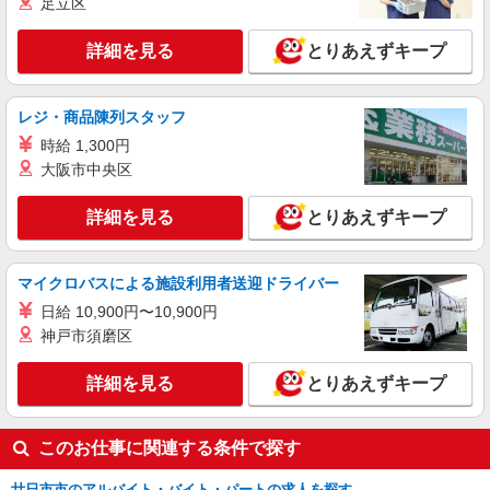
足立区
≪日払いOK！≫病院の看護助手＊即日勤務も
可能♪
詳細を見る
とりあえずキープ
時給1350円〜1937円 ＜日払い有/週払い有/交
通費全支給(ガソリン代含む)＞
レジ・商品陳列スタッフ
廿日市市
時給 1,300円
詳細を見る
キープ
大阪市中央区
アルバイト
詳細を見る
パート
派遣社員
とりあえずキープ
日研トータルソーシング株式会社 メディカルケア事業部/広島オフィ
ス【看護助手】
看護助手（ナースエイド）
マイクロバスによる施設利用者送迎ドライバー
時給1,300円 ★週払いOK（規定あり） ※給与
日給 10,900円〜10,900円
幅は経験・能力による
神戸市須磨区
広島県廿日市市 【最寄駅】地御前駅 ★マイカ
ー・バイク通勤もOK！（規定あり）
詳細を見る
とりあえずキープ
詳細を見る
キープ
このお仕事に関連する条件で探す
アルバイト
パート
派遣社員
廿日市市のアルバイト・バイト・パートの求人を探す