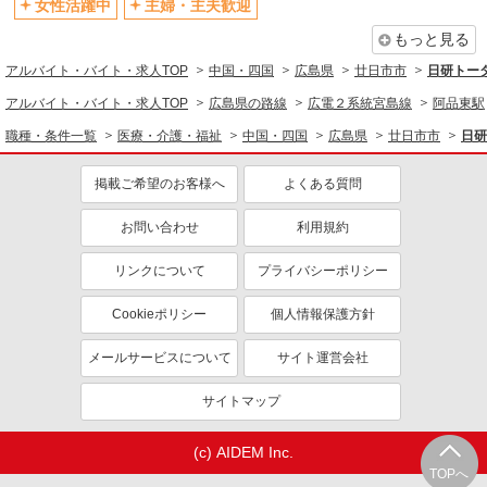
女性活躍中
主婦・主夫歓迎
もっと見る
アルバイト・バイト・求人TOP
中国・四国
広島県
廿日市市
日研トー
アルバイト・バイト・求人TOP
広島県の路線
広電２系統宮島線
阿品東駅
職種・条件一覧
医療・介護・福祉
中国・四国
広島県
廿日市市
日研
掲載ご希望のお客様へ
よくある質問
お問い合わせ
利用規約
リンクについて
プライバシーポリシー
Cookieポリシー
個人情報保護方針
メールサービスについて
サイト運営会社
サイトマップ
(c) AIDEM Inc.
TOPへ