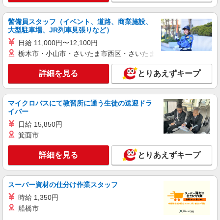
幅は経験・能力による
広島県広島市中区 【最寄駅】白島電停
警備員スタッフ（イベント、道路、商業施設、
大型駐車場、JR列車見張りなど）
詳細を見る
キープ
日給 11,000円〜12,100円
栃木市・小山市・さいたま市西区・さいたま市岩槻区・久喜市・
アルバイト
パート
派遣社員
日研トータルソーシング株式会社 メディカルケア事業部/広島オフィ
詳細を見る
とりあえずキープ
ス【看護助手】
看護助手（ナースエイド）
マイクロバスにて教習所に通う生徒の送迎ドラ
時給1,300円 ★週払いOK（規定あり） ※給与
イバー
幅は経験・能力による
日給 15,850円
広島県広島市中区 【最寄駅】十日市町電停
箕面市
詳細を見る
キープ
詳細を見る
とりあえずキープ
アルバイト
パート
派遣社員
日研トータルソーシング株式会社 メディカルケア事業部/広島オフィ
スーパー資材の仕分け作業スタッフ
ス【看護助手】
時給 1,350円
看護助手（ナースエイド）
船橋市
時給1,300円 ★週払いOK（規定あり） ※給与