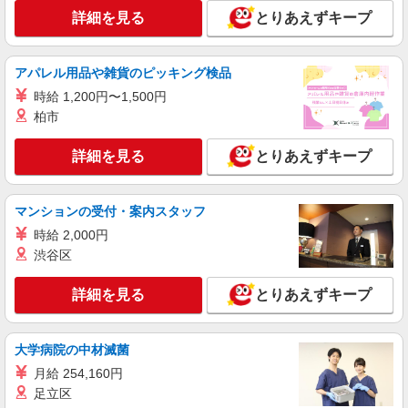
幅は経験・能力による
詳細を見る
とりあえずキープ
広島県広島市中区 【最寄駅】家庭裁判所前電
停
アパレル用品や雑貨のピッキング検品
詳細を見る
キープ
時給 1,200円〜1,500円
柏市
アルバイト
パート
派遣社員
日研トータルソーシング株式会社 メディカルケア事業部/広島オフィ
詳細を見る
とりあえずキープ
ス【看護助手】
看護助手（ナースエイド）
時給1,300円 ★週払いOK（規定あり） ※給与
マンションの受付・案内スタッフ
幅は経験・能力による
時給 2,000円
広島県広島市中区 【最寄駅】小網町電停
渋谷区
詳細を見る
キープ
詳細を見る
とりあえずキープ
アルバイト
パート
派遣社員
日研トータルソーシング株式会社 メディカルケア事業部/広島オフィ
大学病院の中材滅菌
ス【看護助手】
月給 254,160円
看護助手（ナースエイド）
足立区
時給1,300円 ★週払いOK（規定あり） ※給与