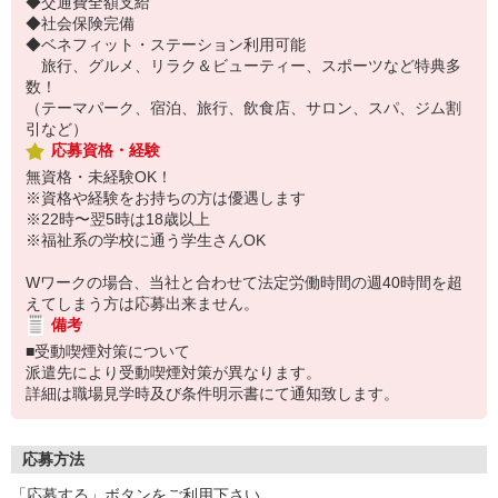
◆交通費全額支給
◆社会保険完備
◆ベネフィット・ステーション利用可能
旅行、グルメ、リラク＆ビューティー、スポーツなど特典多
数！
（テーマパーク、宿泊、旅行、飲食店、サロン、スパ、ジム割
引など）
応募資格・経験
無資格・未経験OK！
※資格や経験をお持ちの方は優遇します
※22時〜翌5時は18歳以上
※福祉系の学校に通う学生さんOK
Wワークの場合、当社と合わせて法定労働時間の週40時間を超
えてしまう方は応募出来ません。
備考
■受動喫煙対策について
派遣先により受動喫煙対策が異なります。
詳細は職場見学時及び条件明示書にて通知致します。
応募方法
「応募する」ボタンをご利用下さい。