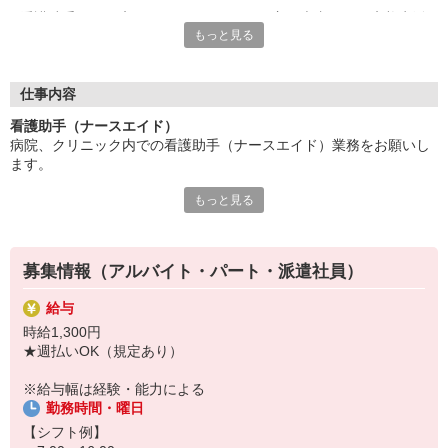
看護助手は、医療チームの一員として、主に患者さんの療養生活
もっと見る
をサポートするお仕事。
看護師の指示をもとにフォローするため、無資格・未経験から始
められるポジションとして人気が高まっています◎
仕事内容
現代の医療現場では、看護助手の存在は必要不可欠！
看護助手（ナースエイド）
病院、クリニック内での看護助手（ナースエイド）業務をお願いし
看護助手がしっかりサポートすることで・・・
ます。
⇒看護師は専門業務に専念できるように！
⇒結果として、患者さんへのより手厚いケアを実現できるんで
もっと見る
【具体的には…】
す。
・看護師さんのサポート
・患者さんの身の回りの世話
「誰かの役に立ちたい」「人の笑顔を見るのが好き」
・医療器具の洗浄や消毒
そんな方はぜひ！あなたの仲間入りをお待ちしています。
募集情報（アルバイト・パート・派遣社員）
・シーツ交換やベッドメイキング
・伝票や診療材料等の補充、整理
給与
・診療補助
時給1,300円
・メッセンジャー業務
★週払いOK（規定あり）
など
※勤務先により異なります
※給与幅は経験・能力による
勤務時間・曜日
★無資格・未経験OK！未経験から医療業界デビューできちゃいます
♪
【シフト例】