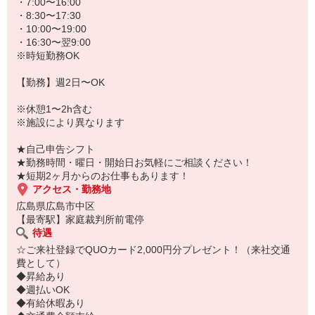
★病院、クリニック内は冷暖房完備！いつでも快適にお仕事できま
・7:00〜16:00
すよ！
・8:30〜17:30
・10:00〜19:00
あなたのスキルに合わせて少しずつお仕事をお願いしていきます。
・16:30〜翌9:00
20代・30代・40代・50代・60代、
※時短勤務OK
若手からミドル、中高年（エルダー）、シニア世代まで幅広く活躍
中！
【勤務】週2日〜OK
「近くの病院で働きたい」
※休憩1〜2h含む
「資格はないけど医療業界のお仕事に興味がある」
※施設により異なります
「大手病院で働きたい」
「すぐに働けるところはないかな…」
★自己申告シフト
そんな方もぜひ！お気軽にご連絡ください♪
★勤務時間・曜日・開始日お気軽にご相談ください！
★短期2ヶ月からのお仕事もあります！
アクセス・勤務地
広島県広島市中区
【最寄駅】家庭裁判所前電停
待遇
☆ご来社登録でQUOカード2,000円分プレゼント！（来社交通
費として）
◆昇給あり
◆週払いOK
◆有給休暇あり