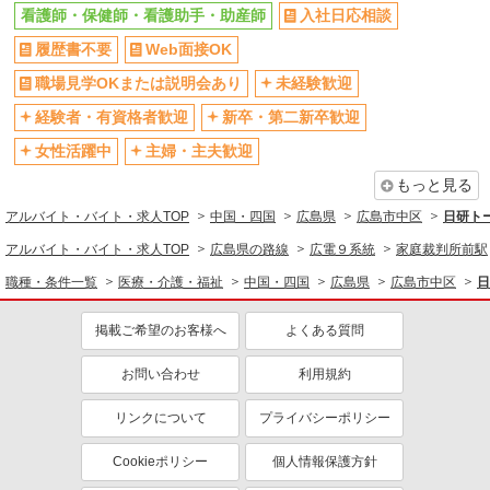
看護師・保健師・看護助手・助産師
入社日応相談
履歴書不要
Web面接OK
職場見学OKまたは説明会あり
未経験歓迎
経験者・有資格者歓迎
新卒・第二新卒歓迎
女性活躍中
主婦・主夫歓迎
もっと見る
アルバイト・バイト・求人TOP
中国・四国
広島県
広島市中区
日研ト
アルバイト・バイト・求人TOP
広島県の路線
広電９系統
家庭裁判所前駅
職種・条件一覧
医療・介護・福祉
中国・四国
広島県
広島市中区
日
掲載ご希望のお客様へ
よくある質問
お問い合わせ
利用規約
リンクについて
プライバシーポリシー
Cookieポリシー
個人情報保護方針