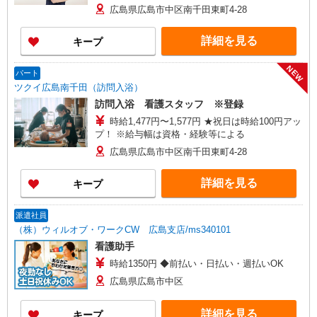
広島県広島市中区南千田東町4-28
詳細を見る
キープ
NEW
パート
ツクイ広島南千田（訪問入浴）
訪問入浴 看護スタッフ ※登録
時給1,477円〜1,577円 ★祝日は時給100円アッ
プ！ ※給与幅は資格・経験等による
広島県広島市中区南千田東町4-28
詳細を見る
キープ
派遣社員
（株）ウィルオブ・ワークCW 広島支店/ms340101
看護助手
時給1350円 ◆前払い・日払い・週払いOK
広島県広島市中区
詳細を見る
キープ