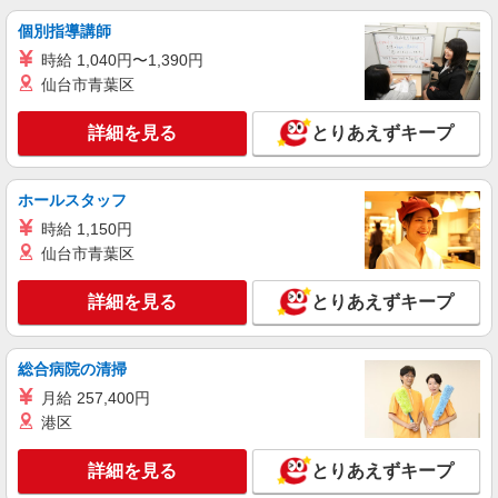
（株）ウィルオブ・ワークCW 広島支店/ms340101
個別指導講師
看護助手
時給 1,040円〜1,390円
時給1350円 ◆前払い・日払い・週払いOK
仙台市青葉区
広島県広島市中区
詳細を見る
とりあえずキープ
詳細を見る
キープ
ホールスタッフ
アルバイト
パート
派遣社員
日研トータルソーシング株式会社 メディカルケア事業部/広島オフィ
時給 1,150円
ス【看護助手】
仙台市青葉区
看護助手（ナースエイド）
時給1,300円 ★週払いOK（規定あり） ※給与
詳細を見る
とりあえずキープ
幅は経験・能力による
広島県広島市中区 【最寄駅】胡町電停
総合病院の清掃
詳細を見る
キープ
月給 257,400円
港区
派遣社員
株式会社kotrio /●HR-H-2078576
詳細を見る
とりあえずキープ
＜土橋駅＞元気も、プライベートも諦めない＊