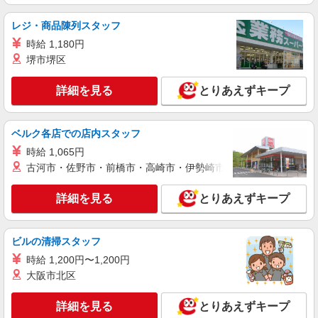
週3〜OK/看護助手
レジ・商品陳列スタッフ
時給1500円〜2125円 ＜日払い有/週払い有/交
通費全支給(ガソリン代含む)＞
時給 1,180円
広島市中区
堺市堺区
詳細を見る
詳細を見る
キープ
とりあえずキープ
派遣社員
ベルク各店での店内スタッフ
（株）ウィルオブ・ワークCW 広島支店/ms340101
時給 1,065円
看護助手
古河市・佐野市・前橋市・高崎市・伊勢崎市・太田市・館林市・
時給1350円 ◆前払い・日払い・週払いOK
広島県広島市中区
詳細を見る
とりあえずキープ
詳細を見る
キープ
ビルの清掃スタッフ
アルバイト
パート
派遣社員
時給 1,200円〜1,200円
日研トータルソーシング株式会社 メディカルケア事業部/広島オフィ
大阪市北区
ス【看護助手】
看護助手（ナースエイド）
詳細を見る
とりあえずキープ
時給1,300円 ★週払いOK（規定あり） ※給与