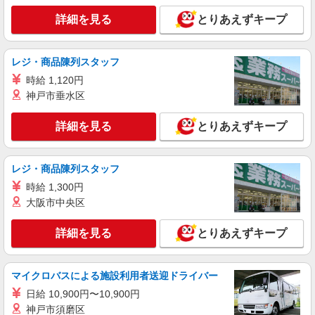
幅は経験・能力による
詳細を見る
とりあえずキープ
広島県広島市中区 【最寄駅】縮景園前電停
詳細を見る
キープ
レジ・商品陳列スタッフ
時給 1,120円
アルバイト
パート
派遣社員
神戸市垂水区
日研トータルソーシング株式会社 メディカルケア事業部/広島オフィ
ス【看護助手】
詳細を見る
とりあえずキープ
看護助手（ナースエイド）
時給1,300円 ★週払いOK（規定あり） ※給与
幅は経験・能力による
レジ・商品陳列スタッフ
広島県広島市中区 【最寄駅】銀山町電停
時給 1,300円
大阪市中央区
詳細を見る
キープ
詳細を見る
とりあえずキープ
アルバイト
パート
派遣社員
日研トータルソーシング株式会社 メディカルケア事業部/広島オフィ
ス【看護助手】
マイクロバスによる施設利用者送迎ドライバー
看護助手（ナースエイド）
日給 10,900円〜10,900円
時給1,300円 ★週払いOK（規定あり） ※給与
神戸市須磨区