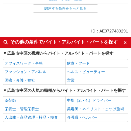
看護師・保健師・看護助手・助産師
関連する条件をもっと見る
同じ特徴から求人を探す
未経験歓迎
ミドル（40代～）活躍中
ID：AE0727489291
週2～3日勤務OK
深夜
その他の条件でバイト・アルバイト・パートを探す
交通費支給
社会保険あり
広島市中区の職種からバイト・アルバイト・パートを探す
オフィスワーク・事務
飲食・フード
ファッション・アパレル
ヘルス・ビューティー
医療・介護・福祉
営業
広島市中区の人気の職種からバイト・アルバイト・パートを探す
薬剤師
中型（2t・4t）ドライバー
栄養士・管理栄養士
美容師・ネイリスト・まつげ施術
入出庫・商品管理・検品・検査
介護職・ヘルパー