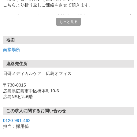
こちらより折り返しご連絡をさせて頂きます。
★TEL登録、WEB登録OK！来社登録の場合はクオカード2000円プ
もっと見る
レゼント
・履歴書＆写真不要で登録OK
・職場見学することも可能です
地図
面接場所
連絡先住所
日研メディカルケア 広島オフィス
〒730-0015
広島県広島市中区橋本町10-6
広島NSビル6階
この求人に関するお問い合わせ
0120-991-462
担当：採用係