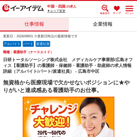
中国・四国
の求人
▼エリア変更
仕事情報
企業情報
更新日：2026/08/01 ※更新日時点の最新情報です
アルバイト
パート
派遣社員
職種：看護助手（ナースエイド）
日研トータルソーシング株式会社 メディカルケア事業部/広島オフ
ィス【看護助手】の看護師・保健師・看護助手・助産師の求人情報
詳細（アルバイト/パート/派遣社員） - 広島市中区
無資格から医療現場で欠かせないポジションに★や
りがいと達成感ある看護助手のお仕事。