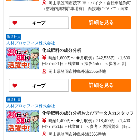
岡山県笠岡市茂平 車・バイク・自転車通勤可
（敷地内無料駐車場有） 面接地について：面接は
本社・各支店・事務所、または面接会場にて行い
ます。 お気軽にご相談・お問い合わせ下さい。 岡
詳細を見る
キープ
山事務所開設に向けて準備中です。
派遣社員
人材プロオフィス株式会社
化成肥料の成分分析
時給1,600円〜 ◆月収例）242,535円 （1,600
円×7h×21日＋残業9h＋深夜45h） ＜参考＞ 割増
賃金（時給＋割増） ・残業時：1,813円 ・深夜時
岡山県笠岡市神島外浦3366番地
（22時〜翌5時）：1,813円 ・深夜残業時：2,175
円
詳細を見る
キープ
派遣社員
人材プロオフィス株式会社
化学肥料の成分分析およびデータ入力スタッフ
時給1,400円〜 ◆月収例）218,400円 （1,400
円×7h×21日＋残業9h） ＜参考＞ 割増賃金（時給
＋割増） ・残業時：1,750円
岡山県笠岡市神島外浦3366番地