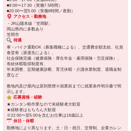
■9:00〜17:30（実働7.5時間）
■20:00〜翌5:00（実働8時間／夜勤）
アクセス・勤務地
・JR山陽本線「笠岡駅」
岡山県内に多数あり
笠岡市
待遇
車・バイク通勤OK（募集職種による）、交通費全額支給、社員
食堂有（派遣先による）、
社会保険完備（健康保険・厚生年金・雇用保険・労災保険）、
有給休暇取得制度有、
年末調整、定期健康診断、育児休暇・介護休業制度、退職金制
度など
敷地内及び屋内は原則禁煙※就業前までに就業条件明示書で明
示します。
応募資格・経験
★カンタン軽作業なので未経験者大歓迎
★経験者はもちろん大歓迎
※22:00〜翌5:00を含むお仕事は18歳以上
休日・休暇
勤務地により異なります。土・日・祝日、交替制、企業カレン