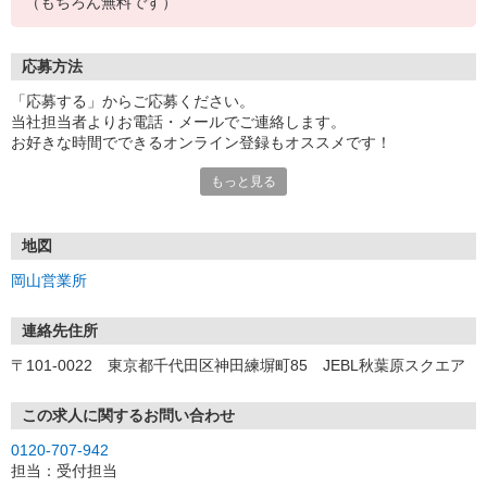
（もちろん無料です）
応募方法
「応募する」からご応募ください。
当社担当者よりお電話・メールでご連絡します。
お好きな時間でできるオンライン登録もオススメです！
もっと見る
＜岡山営業所＞
〒710-0055 岡山県倉敷市阿知1-7-2 くらしきシティプラザ西ビ
ル 6F
地図
岡山営業所
連絡先住所
〒101-0022 東京都千代田区神田練塀町85 JEBL秋葉原スクエア
この求人に関するお問い合わせ
0120-707-942
担当：受付担当