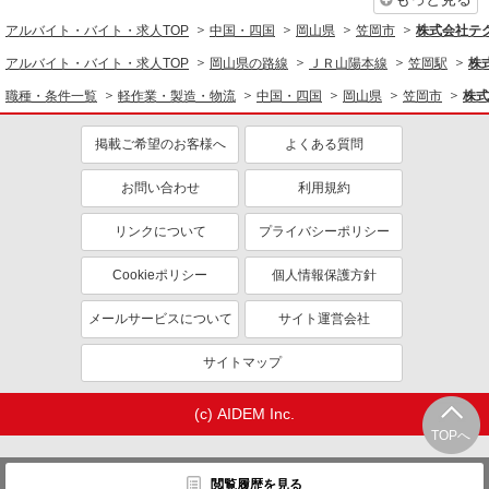
アルバイト・バイト・求人TOP
中国・四国
岡山県
笠岡市
株式会社テ
アルバイト・バイト・求人TOP
岡山県の路線
ＪＲ山陽本線
笠岡駅
株
職種・条件一覧
軽作業・製造・物流
中国・四国
岡山県
笠岡市
株式
掲載ご希望のお客様へ
よくある質問
お問い合わせ
利用規約
リンクについて
プライバシーポリシー
Cookieポリシー
個人情報保護方針
メールサービスについて
サイト運営会社
サイトマップ
(c) AIDEM Inc.
TOPへ
閲覧履歴を見る