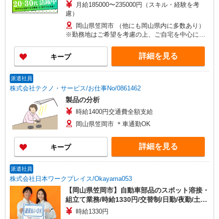
月給185000〜235000円（スキル・経験を考
慮）
岡山県笠岡市 （他にも岡山県内に多数あり）
※勤務地はご希望を考慮の上、ご自宅を中心に通
勤時間120分圏内のエリアとなります。（転勤な
し）
詳細を見る
キープ
派遣社員
株式会社テクノ・サービス/お仕事No/0861462
製品の分析
時給1400円交通費全額支給
岡山県笠岡市 ＊車通勤OK
詳細を見る
キープ
派遣社員
株式会社日本ワークプレイス/Okayama053
【岡山県笠岡市】自動車部品のスポット溶接・
組立て業務/時給1330円/交替制/日勤/夜勤/土日
休み/残業少なめ
時給1330円