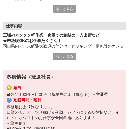
・倉庫内出荷
もっと見る
・ケア施設での配膳
・スーパーマーケットでの惣菜調理 など
≪性別問わずご活躍中！≫
仕事内容
一人ひとりのスキルや希望条件に応じてお仕事ご紹介します！
工場のカンタン軽作業、倉庫での箱詰め・入出荷など
車通勤・バイク通勤OKも多数あり！「交通費支給OK！」
★未経験OKのお仕事たくさん！
自宅から通いやすいお仕事お探しの方もぜひご登録下さい☆
岡山県内で、未経験大歓迎の仕分け・ピッキング・梱包等のカンタ
ン軽作業あります！
★即払いサービスあり
もっと見る
勤務実績に応じて給与の一部を給料日前にお支払いOK
お気軽に当社担当までお問い合わせください。（当社規定あり）
※原則月払いでの給与支払です。
募集情報（派遣社員）
＜あんしん資格取得制度＞
就業中の方にはフォークリフト・クレーン・玉掛け・溶接の資格
給与
取得を全力サポート！講習料・受験料を全額当社負担します。
■時給1100円〜1400円（就業先により異なる）＋交通費
勤務時間・曜日
勤務地により異なります。
日勤のみ、ガッツリ稼げる夜勤、シフトによる交替制など、イ
ロイロなシフトのお仕事が全国各地にあります！
≪勤務例≫
■8:00〜17:00（実働8時間）