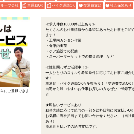
グループ会社
車通勤OK
バイク通勤OK
交通費支給
社会保険あり
≪求人件数10000件以上あり≫
たくさんのお仕事情報から希望にあったお仕事をご紹
ます！
・工場内カンタン作業
・倉庫内出荷
・ケア施設での配膳
・スーパーマーケットでの惣菜調理 など
≪性別問わずご活躍中！≫
一人ひとりのスキルや希望条件に応じてお仕事ご紹介
す！
車通勤・バイク通勤OKも多数あり！「交通費支給OK
自宅から通いやすいお仕事お探しの方もぜひご登録下
簡単にご登録できま
☆
★即払いサービスあり
勤務実績に応じて給与の一部を給料日前にお支払いOK
お気軽に当社担当までお問い合わせください。（当社
あり）
※原則月払いでの給与支払です。