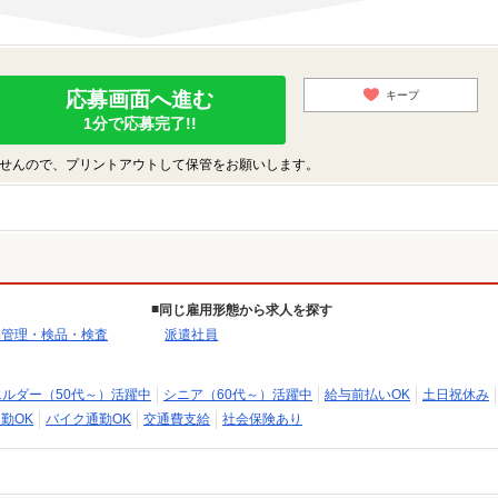
応募画面へ進む
キープ
1分で応募完了!!
せんので、プリントアウトして保管をお願いします。
同じ雇用形態から求人を探す
品管理・検品・検査
派遣社員
エルダー（50代～）活躍中
シニア（60代～）活躍中
給与前払いOK
土日祝休み
勤OK
バイク通勤OK
交通費支給
社会保険あり