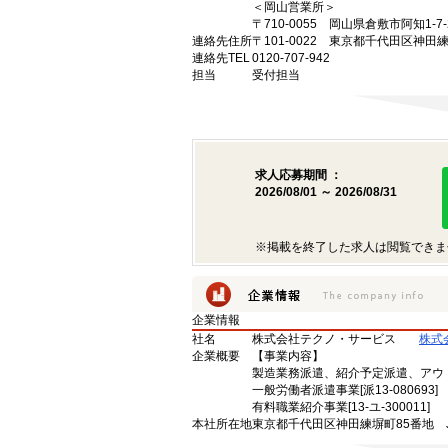
＜岡山営業所＞
〒710-0055 岡山県倉敷市阿知1
連絡先住所
〒101-0022 東京都千代田区神田
連絡先TEL
0120-707-942
担当
受付担当
求人応募期間 ：
2026/08/01 ～ 2026/08/31
※掲載を終了した求人は閲覧できま
企業情報
社名
株式会社テクノ・サービス
株式
企業概要
【事業内容】
製造業務派遣、紹介予定派遣、アウ
一般労働者派遣事業[派13-080693]
有料職業紹介事業[13-ユ-300011]
本社所在地
東京都千代田区神田練塀町85番地 