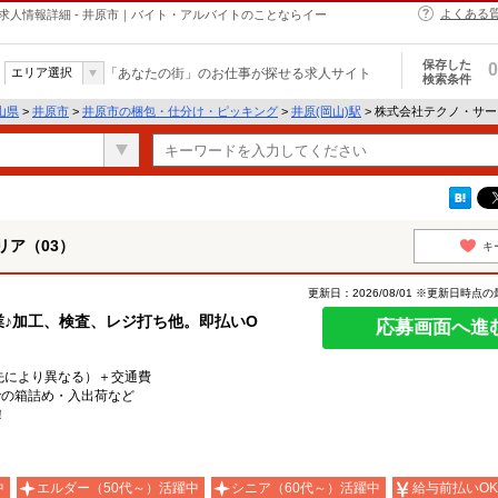
よくある
求人情報詳細 - 井原市｜バイト・アルバイトのことならイー
保存した
0
エリア選択
「あなたの街」のお仕事が探せる求人サイト
検索条件
山県
>
井原市
>
井原市の梱包・仕分け・ピッキング
>
井原(岡山)駅
> 株式会社テクノ・サ
ア（03）
キ
更新日：2026/08/01 ※更新日時点
業♪加工、検査、レジ打ち他。即払いO
応募画面へ進
就業先により異なる）＋交通費
での箱詰め・入出荷など
！
中
エルダー（50代～）活躍中
シニア（60代～）活躍中
給与前払いOK