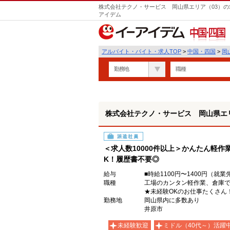
株式会社テクノ・サービス 岡山県エリア（03）の
アイデム
中国・四国
アルバイト・バイト・求人TOP
>
中国・四国
>
岡
勤務地
職種
株式会社テクノ・サービス 岡山県エリ
派遣社員
＜求人数10000件以上＞かんたん軽作
K！履歴書不要◎
給与
■時給1100円〜1400円（
職種
工場のカンタン軽作業、倉庫
★未経験OKのお仕事たくさん
勤務地
岡山県内に多数あり
井原市
未経験歓迎
ミドル（40代～）活躍