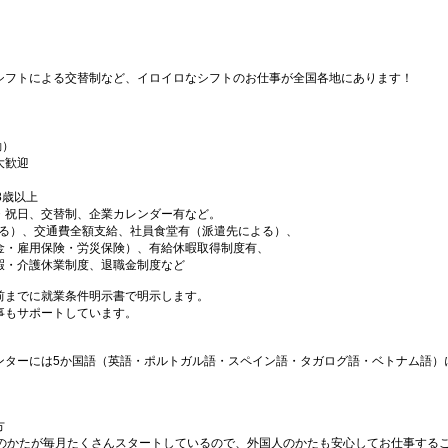
シフトによる交替制など、イロイロなシフトのお仕事が全国各地にあります！
勤）
大歓迎
18歳以上
・祝日、交替制、企業カレンダー有など。
よる）、交通費全額支給、社員食堂有（派遣先による）、
金・雇用保険・労災保険）、有給休暇取得制度有、
暇・介護休業制度、退職金制度など
前までに就業条件明示書で明示します。
事もサポートしています。
ンターには5か国語（英語・ポルトガル語・スペイン語・タガログ語・ベトナム語）
方
国のかたが毎月たくさんスタートしているので、外国人のかたも安心してお仕事する