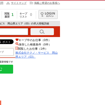
質問
サイトマップ
掲載ご希望のお客様へ
閲覧
キープ
1
0
履歴
リスト
ログイン
ービス 岡山県エリア（03）の求人情報詳細
キープ中のお仕事（0件）
保存した検索条件（
0
件）
閲覧したお仕事（1件）
ープ
株式会社テクノ・サービス 岡山
県エリア（03）
の最新情報です
む