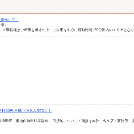
械操作など）
考慮）
360円/日勤/土日休み/残業なし