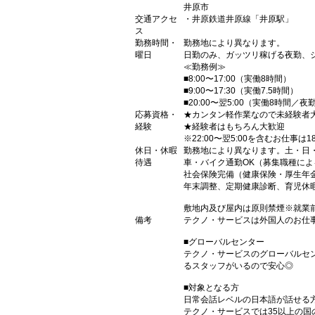
井原市
交通アクセ
・井原鉄道井原線「井原駅」
ス
勤務時間・
勤務地により異なります。
曜日
日勤のみ、ガッツリ稼げる夜勤、
≪勤務例≫
■8:00〜17:00（実働8時間）
■9:00〜17:30（実働7.5時間）
■20:00〜翌5:00（実働8時間／夜
応募資格・
★カンタン軽作業なので未経験者
経験
★経験者はもちろん大歓迎
※22:00〜翌5:00を含むお仕事は
休日・休暇
勤務地により異なります。土・日
待遇
車・バイク通勤OK（募集職種に
社会保険完備（健康保険・厚生年
年末調整、定期健康診断、育児休
敷地内及び屋内は原則禁煙※就業
備考
テクノ・サービスは外国人のお仕
■グローバルセンター
テクノ・サービスのグローバルセ
るスタッフがいるので安心◎
■対象となる方
日常会話レベルの日本語が話せる
テクノ・サービスでは35以上の