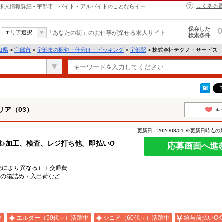
よくある
求人情報詳細 - 宇部市｜バイト・アルバイトのことならイー
保存した
0
エリア選択
「あなたの街」のお仕事が探せる求人サイト
検索条件
口県
>
宇部市
>
宇部市の梱包・仕分け・ピッキング
>
宇部駅
> 株式会社テクノ・サービス
ア（03）
キ
更新日：2026/08/01 ※更新日時点
業♪加工、検査、レジ打ち他。即払いO
応募画面へ進
就業先により異なる）＋交通費
での箱詰め・入出荷など
！
中
エルダー（50代～）活躍中
シニア（60代～）活躍中
給与前払いOK