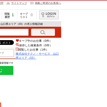
質問
サイトマップ
掲載ご希望のお客様へ
閲覧
キープ
1
0
履歴
リスト
ログイン
 山口県エリア（03）の求人情報詳細
キープ中のお仕事（0件）
保存した検索条件（
0
件）
閲覧したお仕事（1件）
ープ
株式会社テクノ・サービス 山口
県エリア（03）
の最新情報です
む