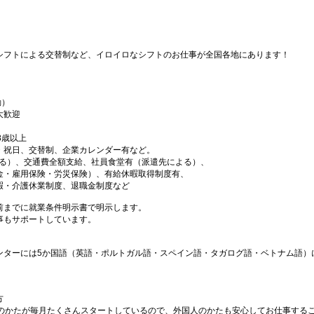
シフトによる交替制など、イロイロなシフトのお仕事が全国各地にあります！
勤）
大歓迎
18歳以上
・祝日、交替制、企業カレンダー有など。
よる）、交通費全額支給、社員食堂有（派遣先による）、
金・雇用保険・労災保険）、有給休暇取得制度有、
暇・介護休業制度、退職金制度など
前までに就業条件明示書で明示します。
事もサポートしています。
ンターには5か国語（英語・ポルトガル語・スペイン語・タガログ語・ベトナム語）
方
国のかたが毎月たくさんスタートしているので、外国人のかたも安心してお仕事する