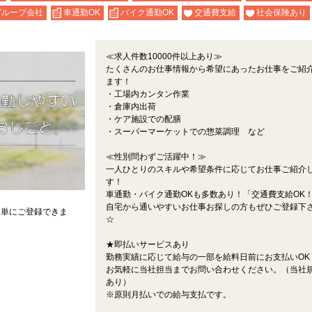
グループ会社
車通勤OK
バイク通勤OK
交通費支給
社会保険あり
≪求人件数10000件以上あり≫
たくさんのお仕事情報から希望にあったお仕事をご紹
ます！
・工場内カンタン作業
・倉庫内出荷
・ケア施設での配膳
・スーパーマーケットでの惣菜調理 など
≪性別問わずご活躍中！≫
一人ひとりのスキルや希望条件に応じてお仕事ご紹介
す！
車通勤・バイク通勤OKも多数あり！「交通費支給OK
自宅から通いやすいお仕事お探しの方もぜひご登録下
簡単にご登録できま
☆
★即払いサービスあり
勤務実績に応じて給与の一部を給料日前にお支払いOK
お気軽に当社担当までお問い合わせください。（当社
あり）
※原則月払いでの給与支払です。