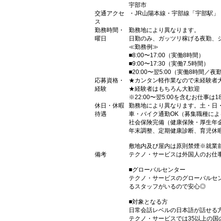
宇部市
交通アクセ
・JR山陽本線・宇部線「宇部駅」
ス
勤務時間・
勤務地により異なります。
曜日
日勤のみ、ガッツリ稼げる夜勤、
≪勤務例≫
■8:00〜17:00（実働8時間）
■9:00〜17:30（実働7.5時間）
■20:00〜翌5:00（実働8時間／夜
応募資格・
★カンタン軽作業なので未経験者
経験
★経験者はもちろん大歓迎
※22:00〜翌5:00を含むお仕事は
休日・休暇
勤務地により異なります。土・日
待遇
車・バイク通勤OK（募集職種に
社会保険完備（健康保険・厚生年
年末調整、定期健康診断、育児休
敷地内及び屋内は原則禁煙※就業
備考
テクノ・サービスは外国人のお仕
■グローバルセンター
テクノ・サービスのグローバルセ
るスタッフがいるので安心◎
■対象となる方
日常会話レベルの日本語が話せる
テクノ・サービスでは35以上の