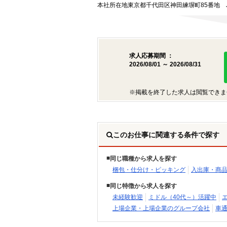
本社所在地
東京都千代田区神田練塀町85番地 
求人応募期間 ：
2026/08/01 ～ 2026/08/31
※掲載を終了した求人は閲覧できま
このお仕事に関連する条件で探す
同じ職種から求人を探す
梱包・仕分け・ピッキング
入出庫・商
同じ特徴から求人を探す
未経験歓迎
ミドル（40代～）活躍中
上場企業・上場企業のグループ会社
車通