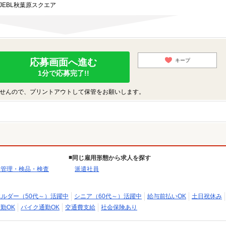
JEBL秋葉原スクエア
応募画面へ進む
キープ
1分で応募完了!!
せんので、プリントアウトして保管をお願いします。
同じ雇用形態から求人を探す
品管理・検品・検査
派遣社員
エルダー（50代～）活躍中
シニア（60代～）活躍中
給与前払いOK
土日祝休み
勤OK
バイク通勤OK
交通費支給
社会保険あり