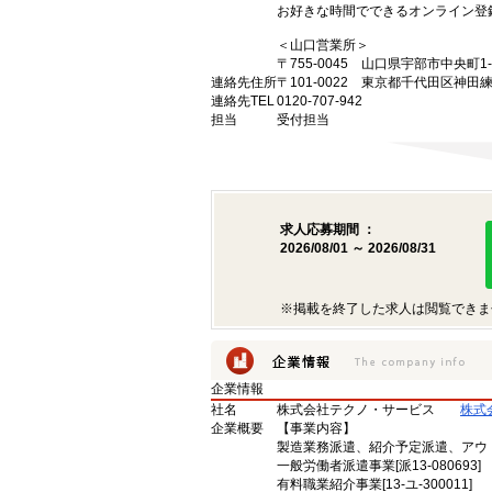
お好きな時間でできるオンライン登
＜山口営業所＞
〒755-0045 山口県宇部市中央町1
連絡先住所
〒101-0022 東京都千代田区神田
連絡先TEL
0120-707-942
担当
受付担当
求人応募期間 ：
2026/08/01 ～ 2026/08/31
※掲載を終了した求人は閲覧できま
企業情報
社名
株式会社テクノ・サービス
株式
企業概要
【事業内容】
製造業務派遣、紹介予定派遣、アウ
一般労働者派遣事業[派13-080693]
有料職業紹介事業[13-ユ-300011]