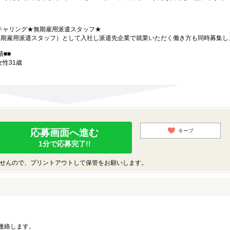
チャリング★無期雇用派遣スタッフ★
（無期雇用派遣スタッフ）として入社し派遣先企業で就業いただく働き方も同時募集し
■■
女性31歳
応募画面へ進む
キープ
1分で応募完了!!
せんので、プリントアウトして保管をお願いします。
連絡します。