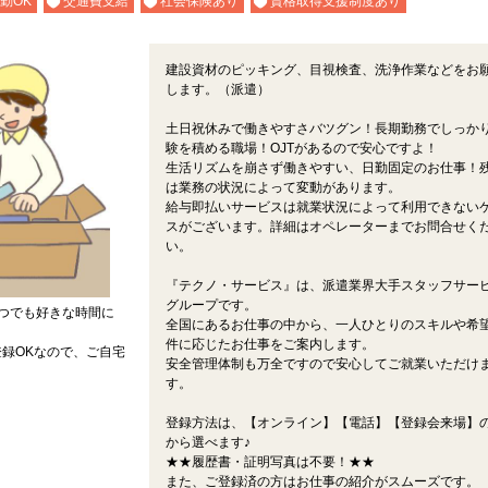
勤OK
交通費支給
社会保険あり
資格取得支援制度あり
建設資材のピッキング、目視検査、洗浄作業などをお
します。（派遣）
土日祝休みで働きやすさバツグン！長期勤務でしっか
験を積める職場！OJTがあるので安心ですよ！
生活リズムを崩さず働きやすい、日勤固定のお仕事！
は業務の状況によって変動があります。
給与即払いサービスは就業状況によって利用できない
スがございます。詳細はオペレーターまでお問合せく
い。
『テクノ・サービス』は、派遣業界大手スタッフサー
グループです。
つでも好きな時間に
全国にあるお仕事の中から、一人ひとりのスキルや希
件に応じたお仕事をご案内します。
録OKなので、ご自宅
安全管理体制も万全ですので安心してご就業いただけ
す。
登録方法は、【オンライン】【電話】【登録会来場】の
から選べます♪
★★履歴書・証明写真は不要！★★
また、ご登録済の方はお仕事の紹介がスムーズです。