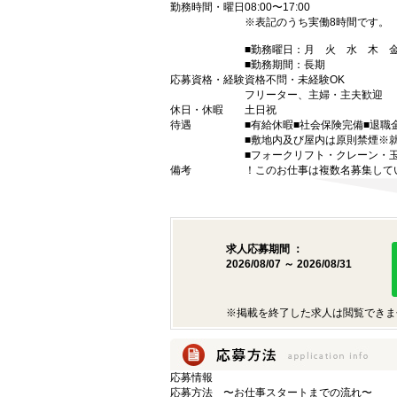
勤務時間・曜日
08:00〜17:00
※表記のうち実働8時間です。
■勤務曜日：月 火 水 木
■勤務期間：長期
応募資格・経験
資格不問・未経験OK
フリーター、主婦・主夫歓迎
休日・休暇
土日祝
待遇
■有給休暇■社会保険完備■退職
■敷地内及び屋内は原則禁煙※
■フォークリフト・クレーン・
備考
！このお仕事は複数名募集して
求人応募期間 ：
2026/08/07 ～ 2026/08/31
※掲載を終了した求人は閲覧できま
応募情報
応募方法
〜お仕事スタートまでの流れ〜