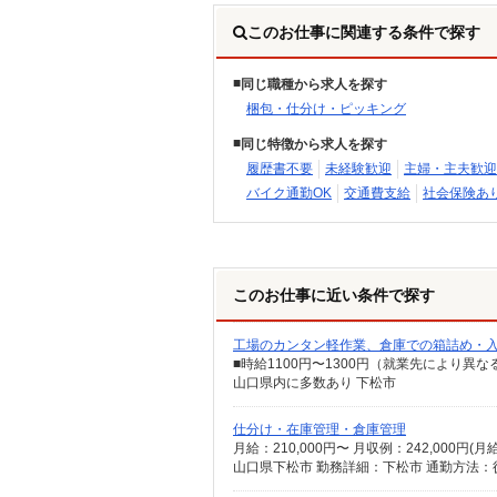
このお仕事に関連する条件で探す
同じ職種から求人を探す
梱包・仕分け・ピッキング
同じ特徴から求人を探す
履歴書不要
未経験歓迎
主婦・主夫歓迎
バイク通勤OK
交通費支給
社会保険あ
このお仕事に近い条件で探す
工場のカンタン軽作業、倉庫での箱詰め・入
■時給1100円〜1300円（就業先により異
山口県内に多数あり 下松市
仕分け・在庫管理・倉庫管理
月給：210,000円〜 月収例：242,000円(
山口県下松市 勤務詳細：下松市 通勤方法：徒