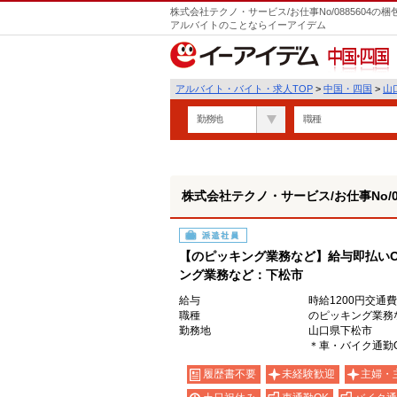
株式会社テクノ・サービス/お仕事No/0885604
アルバイトのことならイーアイデム
中国・四国
アルバイト・バイト・求人TOP
>
中国・四国
>
山
勤務地
職種
株式会社テクノ・サービス/お仕事No/08
派遣社員
【のピッキング業務など】給与即払い
ング業務など：下松市
給与
時給1200円交通
職種
のピッキング業務
勤務地
山口県下松市
＊車・バイク通勤
履歴書不要
未経験歓迎
主婦・