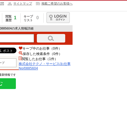
質問
サイトマップ
掲載ご希望のお客様へ
閲覧
キープ
1
0
履歴
リスト
ログイン
0885604の求人情報詳細
キープ中のお仕事（0件）
保存した検索条件（
0
件）
閲覧したお仕事（1件）
ープ
株式会社テクノ・サービス/お仕事
No/0885604
の最新情報です
む