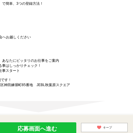
要」で簡単、3つの登録方法！
会へお越しください
から、あなたにピッタリのお仕事をご案内
なる事はしっかりチェック！
お仕事スタート
能です！
田区神田練塀町85番地 JEBL秋葉原スクエア
応募画面へ進む
キープ