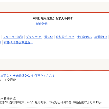
同じ雇用形態から求人を探す
派遣社員
フリーター歓迎
ブランクOK
週払い
給与前払いOK
土日祝休み
車通勤OK
り
資格取得支援制度あり
出荷など ★未経験OKのお仕事たくさん！
なる）＋交通費
月給＋各種手当)
歩/車/自転車/電車/バイク 最寄り駅：下松駅から車6分 ※徳山東ICより車15分