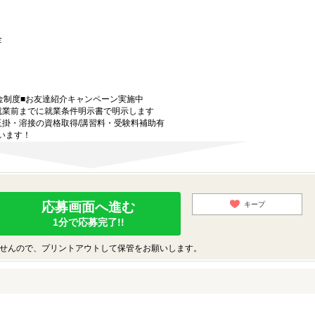
 金
金制度■お友達紹介キャンペーン実施中
就業前までに就業条件明示書で明示します
玉掛・溶接の資格取得/講習料・受験料補助有
います！
応募画面へ進む
キープ
1分で応募完了!!
せんので、プリントアウトして保管をお願いします。