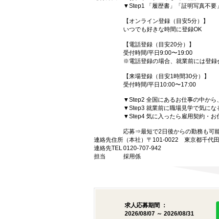
▼Step1 「履歴書」「証明写真不
【オンライン登録（目安5分）】
いつでも好きな時間に登録OK
【電話登録（目安20分）】
受付時間/平日9:00〜19:00
※電話登録の場合、就業前には登録
【来場登録（目安1時間30分）】
受付時間/平日10:00〜17:00
▼Step2 全国にあるお仕事の中
▼Step3 就業前に職場見学で気に
▼Step4 気に入ったら雇用契約・
応募⇒最短で2日後からの勤務も可
連絡先住所
（本社）〒101-0022 東京都千代
連絡先TEL
0120-707-942
担当
採用係
求人応募期間 ：
2026/08/07 ～ 2026/08/31