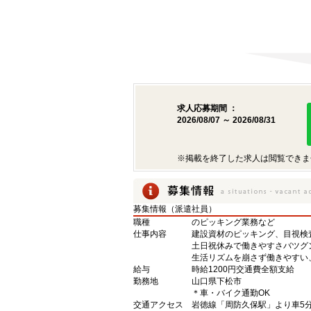
求人応募期間 ：
2026/08/07 ～ 2026/08/31
※掲載を終了した求人は閲覧できま
募集情報（派遣社員）
職種
のピッキング業務など
仕事内容
建設資材のピッキング、目視検
土日祝休みで働きやすさバツグ
生活リズムを崩さず働きやすい
給与
時給1200円交通費全額支給
勤務地
山口県下松市
＊車・バイク通勤OK
交通アクセス
岩徳線「周防久保駅」より車5