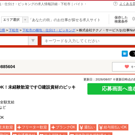
よくある
の梱包・仕分け・ピッキングの求人情報詳細 - 下松市｜バイト・
保存した
0
エリア選択
「あなたの街」のお仕事が探せる求人サイト
検索条件
口県
>
下松市
>
下松市の梱包・仕分け・ピッキング
> 株式会社テクノ・サービス/お仕事No/
85604
キ
更新日：2026/08/07 ※更新日時点
OK！未経験歓迎です◎建設資材のピッキ
応募画面へ進
費全額支給
など
OK
主夫歓迎
フリーター歓迎
ブランクOK
週払い
給与前払いOK