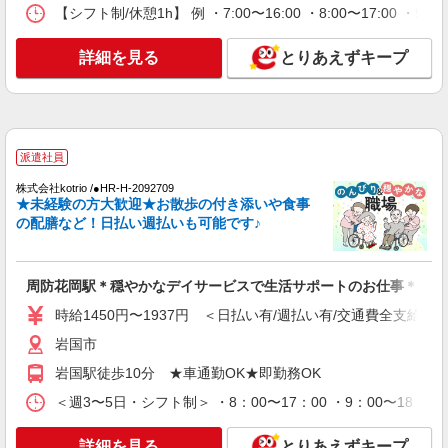
通費全支給(ガソリン代含む)＞
【シフト制/休憩1h】 例 ・7:00〜16:00 ・8:00〜17:00 ・9:
岩国市
詳細を見る
とりあえずキープ
詳細を見る
キープ
派遣社員
株式会社kotrio /●HR-H-1855875
派遣社員
岩国＊障がい者通所施設スタッフ大募集！無資
格・未経験歓迎
株式会社kotrio /●HR-H-2092709
★未経験の方大歓迎★お散歩の付き添いや食事
時給1450円〜1937円 ＜日払い有/週払い有/交
の配膳など！日払い週払いも可能です♪
通費全支給(ガソリン代含む)＞
岩国市
周防花岡駅＊穏やかなデイサービスで生活サポートのお仕事＊
詳細を見る
キープ
時給1450円〜1937円 ＜日払い有/週払い有/交通費全支給(ガ
派遣社員
岩国市
株式会社kotrio /●HR-H-2092699
岩国駅徒歩10分 ★車通勤OK★即勤務OK
≪下松駅≫夜勤なし！未経験・ブランクOKの
＜週3〜5日・シフト制＞ ・8：00〜17：00 ・9：00〜18
デイスタッフ
時給1450円〜1937円 ＜日払い有/週払い有/交
詳細を見る
とりあえずキープ
通費全支給(ガソリン代含む)＞