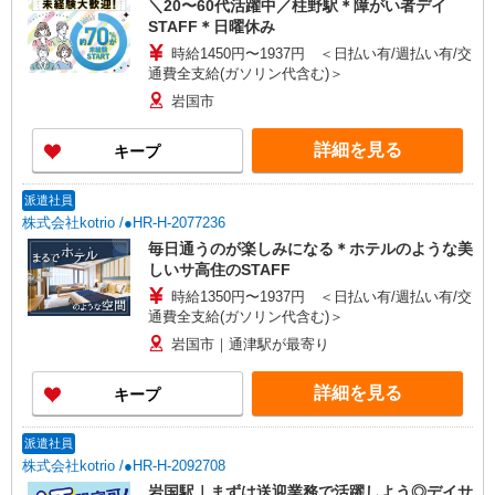
＼20〜60代活躍中／柱野駅＊障がい者デイ
STAFF＊日曜休み
時給1450円〜1937円 ＜日払い有/週払い有/交
通費全支給(ガソリン代含む)＞
岩国市
詳細を見る
キープ
派遣社員
株式会社kotrio /●HR-H-2077236
毎日通うのが楽しみになる＊ホテルのような美
しいサ高住のSTAFF
時給1350円〜1937円 ＜日払い有/週払い有/交
通費全支給(ガソリン代含む)＞
岩国市｜通津駅が最寄り
詳細を見る
キープ
派遣社員
株式会社kotrio /●HR-H-2092708
岩国駅｜まずは送迎業務で活躍しよう◎デイサ