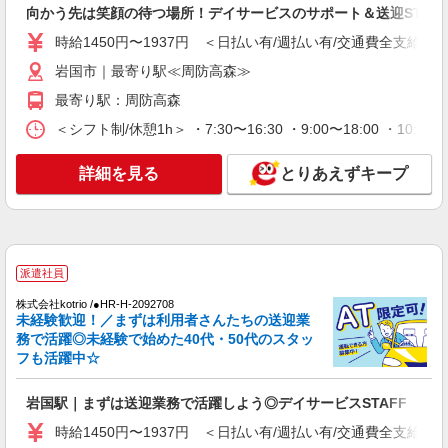
月給248,640円〜259,312円（経験・能力等に
向かう先は笑顔の待つ場所！デイサービスのサポート＆送迎STAF
よる） ＜給与補足＞夜勤6回分（44,040〜44,712
時給1450円〜1937円 ＜日払い有/週払い有/交通費全支給(ガ
円）含む。※夜勤1回あたり7,340〜7,452円（深夜
山口県岩国市川口町1-8-6
割増＋夜勤手当）
岩国市｜最寄り駅≪周防高森≫
詳細を見る
キープ
最寄り駅：周防高森
＜シフト制/休憩1h＞ ・7:30〜16:30 ・9:00〜18:00 ・10:0
派遣社員
株式会社kotrio /●HR-H-1855670
詳細を見る
とりあえずキープ
[ 面接なし ]柱野近くの支援員★社会活動の見
守りなど
時給1450円〜1937円 ＜日払い有/週払い有/交
通費全支給(ガソリン代含む)＞
岩国市
派遣社員
株式会社kotrio /●HR-H-2092708
詳細を見る
キープ
未経験歓迎！／まずは利用者さんたちの送迎業
務で活躍◎未経験で始めた40代・50代のスタッ
フも活躍中☆
派遣社員
株式会社kotrio /●HR-H-1855456
柱野駅近くの病院で看護師さんのお手伝い★未
岩国駅｜まずは送迎業務で活躍しよう◎デイサービスSTAFF
経験歓迎！
時給1450円〜1937円 ＜日払い有/週払い有/交通費全支給(ガ
時給1450円〜1937円 ＜日払い有/週払い有/交