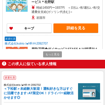
ービス＊柱野駅
時給1450円〜1937円 ＜日払い有/週払い有/交
通費全支給(ガソリン代含む)＞
岩国市
詳細を見る
キープ
派遣社員
株式会社kotrio /●HR-H-2092707
周防花岡◆デイサービスSTAFF＊16時退社も
OK！子育て世代活躍中
もっと見る
時給1450円〜1937円 ＜日払い有/週払い有/交
通費全支給(ガソリン代含む)＞
この求人に似ている求人情報
岩国市
派遣社員
詳細を見る
キープ
株式会社kotrio /●HR-H-2092702
＜下松駅＞未経験大歓迎！運転好きな方はすぐ
正社員
に活躍できます♪AT限定OK！ドライバー経験活
グループホーム ソラストりんか岩国/3580000000-004
かせます◎
介護職員（ヘルパー）（役職なし）