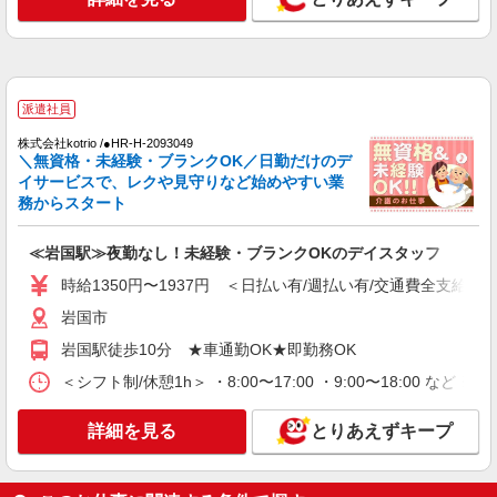
岩国市｜最寄り駅≪南岩国≫
詳細を見る
キープ
派遣社員
派遣社員
株式会社kotrio /●HR-H-2093049
株式会社kotrio /●HR-H-2092701
＼無資格・未経験・ブランクOK／日勤だけのデ
≪下松駅≫日勤のみ＆残業ナシ！お迎えに間に
イサービスで、レクや見守りなど始めやすい業
合うデイサービス
務からスタート
時給1450円〜1937円 ＜日払い有/週払い有/交
通費全支給(ガソリン代含む)＞
≪岩国駅≫夜勤なし！未経験・ブランクOKのデイスタッフ
岩国市｜最寄り駅≪通津≫
時給1350円〜1937円 ＜日払い有/週払い有/交通費全支給(ガ
岩国市
詳細を見る
キープ
岩国駅徒歩10分 ★車通勤OK★即勤務OK
派遣社員
＜シフト制/休憩1h＞ ・8:00〜17:00 ・9:00〜18:00 など 
株式会社kotrio /●HR-H-1880298
「支払い日に間に合ったぜ！」日払いOK＊障
詳細を見る
とりあえずキープ
がい者支援STAFF
時給1450円〜1937円 ＜日払い有/週払い有/交
通費全支給(ガソリン代含む)＞