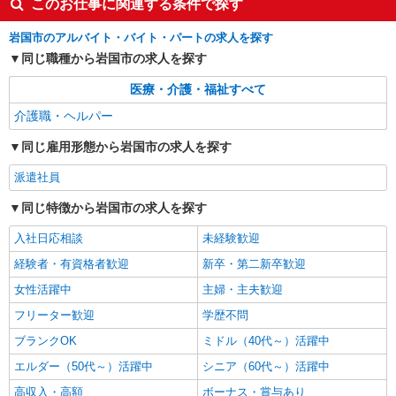
このお仕事に関連する条件で探す
岩国市
岩国市のアルバイト・バイト・パートの求人を探す
詳細を見る
キープ
同じ職種から岩国市の求人を探す
医療・介護・福祉すべて
派遣社員
株式会社kotrio /●HR-H-2092706
介護職・ヘルパー
生野屋*デイでの生活補助☆新たなスキルを身
同じ雇用形態から岩国市の求人を探す
につけて長く働く♪
時給1450円〜1937円 ＜日払い有/週払い有/交
派遣社員
通費全支給(ガソリン代含む)＞
同じ特徴から岩国市の求人を探す
岩国市
入社日応相談
未経験歓迎
詳細を見る
キープ
経験者・有資格者歓迎
新卒・第二新卒歓迎
女性活躍中
派遣社員
主婦・主夫歓迎
株式会社kotrio /●HR-H-2092710
フリーター歓迎
学歴不問
毎日1万円＊デイサービス＊運転好きな方大集
ブランクOK
ミドル（40代～）活躍中
合｜周防花岡駅すぐ
時給1450円〜1937円 ＜日払い有/週払い有/交
エルダー（50代～）活躍中
シニア（60代～）活躍中
通費全支給(ガソリン代含む)＞
高収入・高額
ボーナス・賞与あり