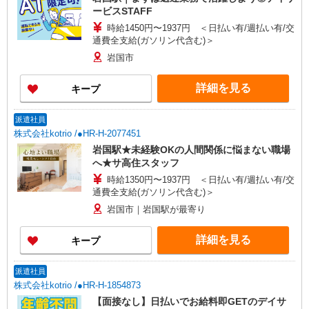
ービスSTAFF
時給1450円〜1937円 ＜日払い有/週払い有/交
通費全支給(ガソリン代含む)＞
岩国市
詳細を見る
キープ
派遣社員
株式会社kotrio /●HR-H-2077451
岩国駅★未経験OKの人間関係に悩まない職場
へ★サ高住スタッフ
時給1350円〜1937円 ＜日払い有/週払い有/交
通費全支給(ガソリン代含む)＞
岩国市｜岩国駅が最寄り
詳細を見る
キープ
派遣社員
株式会社kotrio /●HR-H-1854873
【面接なし】日払いでお給料即GETのデイサ