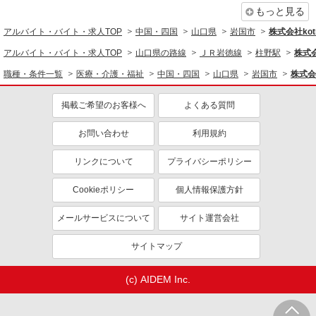
もっと見る
アルバイト・バイト・求人TOP
中国・四国
山口県
岩国市
株式会社kotr
アルバイト・バイト・求人TOP
山口県の路線
ＪＲ岩徳線
柱野駅
株式会
職種・条件一覧
医療・介護・福祉
中国・四国
山口県
岩国市
株式会社
掲載ご希望のお客様へ
よくある質問
お問い合わせ
利用規約
リンクについて
プライバシーポリシー
Cookieポリシー
個人情報保護方針
メールサービスについて
サイト運営会社
サイトマップ
(c) AIDEM Inc.