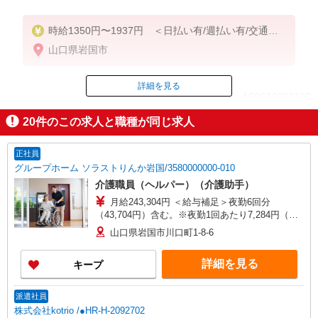
時給1350円〜1937円 ＜日払い有/週払い有/交通費
全支給(ガソリン代含む)＞
山口県岩国市
詳細を見る
ID：AE0610081122
20
件のこの求人と職種が同じ求人
掲載期間終了
正社員
グループホーム ソラストりんか岩国/3580000000-010
介護職員（ヘルパー）（介護助手）
月給243,304円 ＜給与補足＞夜勤6回分
（43,704円）含む。※夜勤1回あたり7,284円（深
夜割増＋夜勤手当）
山口県岩国市川口町1-8-6
詳細を見る
キープ
派遣社員
株式会社kotrio /●HR-H-2092702