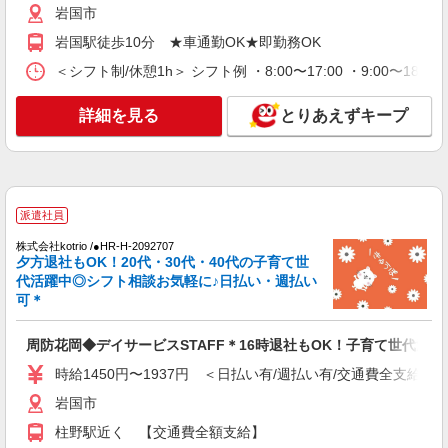
岩国市
通費全支給(ガソリン代含む)＞
岩国市
岩国駅徒歩10分 ★車通勤OK★即勤務OK
＜シフト制/休憩1h＞ シフト例 ・8:00〜17:00 ・9:00〜18:
詳細を見る
キープ
詳細を見る
とりあえずキープ
派遣社員
株式会社kotrio /●HR-H-2092709
周防花岡駅＊穏やかなデイサービスで生活サポ
ートのお仕事＊
派遣社員
時給1450円〜1937円 ＜日払い有/週払い有/交
通費全支給(ガソリン代含む)＞
株式会社kotrio /●HR-H-2092707
岩国市
夕方退社もOK！20代・30代・40代の子育て世
代活躍中◎シフト相談お気軽に♪日払い・週払い
可＊
詳細を見る
キープ
周防花岡◆デイサービスSTAFF＊16時退社もOK！子育て世代活躍
派遣社員
株式会社kotrio /●HR-H-2093049
時給1450円〜1937円 ＜日払い有/週払い有/交通費全支給(ガ
≪岩国駅≫夜勤なし！未経験・ブランクOKの
岩国市
デイスタッフ
柱野駅近く 【交通費全額支給】
時給1350円〜1937円 ＜日払い有/週払い有/交