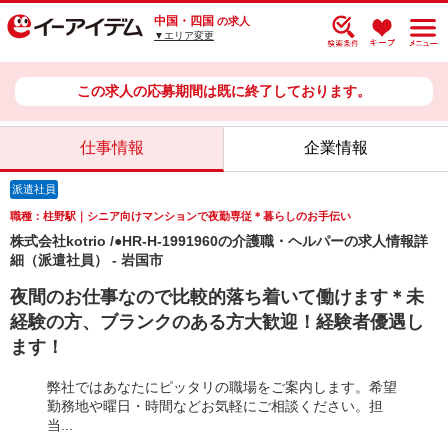
中国・四国
の求人
▼エリア変更
この求人の応募期間は既に終了しております。
仕事情報
企業情報
派遣社員
職種：柱野駅｜シニア向けマンションで夜勤専従＊暮らしのお手伝い
株式会社kotrio /●HR-H-1991960の介護職・ヘルパーの求人情報詳
細（派遣社員） - 岩国市
夜間のお仕事なので比較的落ち着いて働けます＊未
経験の方、ブランクのある方大歓迎！経験者優遇し
ます！
弊社ではあなたにピッタリの職場をご案内します。希望
勤務地や曜日・時間などお気軽にご相談ください。担
当...