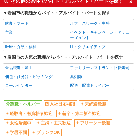
その他の条件でバイト・アルバイト・パートを探す
ボーナス・賞与あり
車通勤OK
岩国市の職種からバイト・アルバイト・パートを探す
交通費支給
社会保険あり
飲食・フード
オフィスワーク・事務
産休・育休取得実績あり
営業
イベント・キャンペーン・アミュ
ーズメント
医療・介護・福祉
IT・クリエイティブ
岩国市の人気の職種からバイト・アルバイト・パートを探す
食品製造・加工
ファミリーレストラン・回転寿司
梱包・仕分け・ピッキング
薬剤師
コールセンター
配送・配達ドライバー
介護職・ヘルパー
入社日応相談
未経験歓迎
経験者・有資格者歓迎
新卒・第二新卒歓迎
女性活躍中
主婦・主夫歓迎
フリーター歓迎
学歴不問
ブランクOK