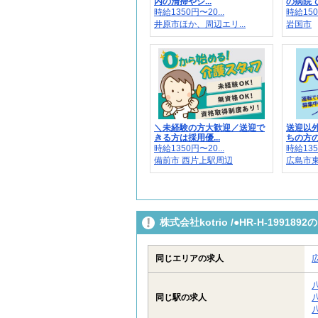
内の清掃やシ...
の病院で
時給1350円〜20...
時給150
井原市ほか、周辺エリ...
岩国市
＼未経験の方大歓迎／送迎で
送迎以
きる方は採用優...
ちの方の
時給1350円〜20...
時給135
備前市 西片上駅周辺
広島市
株式会社kotrio /●HR-H-199
同じエリアの求人
同じ駅の求人