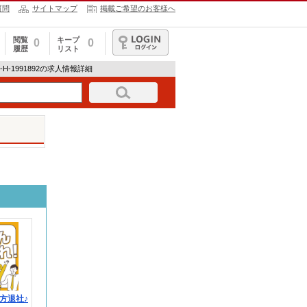
質問
サイトマップ
掲載ご希望のお客様へ
閲覧
キープ
0
0
履歴
リスト
ログイン
HR-H-1991892の求人情報詳細
方退社♪