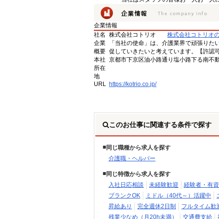
企業情報
社名
株式会社コトリオ
株式会社コトリオ
企業
「当社の使命」は、介護業界で頑張りた
概要
促していきたいと考えています。【許認可番号】
本社
京都市下京区油小路通り塩小路下る南不動
所在
地
URL
https://kotrio.co.jp/
このお仕事に関連する条件で探す
同じ職種から求人を探す
介護職・ヘルパー
同じ特徴から求人を探す
入社日応相談
未経験歓迎
経験者・有資
ブランクOK
ミドル（40代～）活躍中
昇給あり
完全週休2日制
フルタイム歓
残業少なめ（月20h未満）
交通費支給