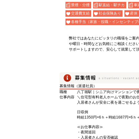
禁煙・分煙
駅直結・駅チカ
車
交通費支給
社会保険あり
産休
各種手当（家族・役職・インセンティブ
弊社ではあなたにピッタリの職場をご案
や曜日・時間などお気軽にご相談くださ
サポートしますので、安心して就業して
募集情報（派遣社員）
職種
八丁堀駅｜シニア向けマンションで
仕事内容
＼住宅型有料老人ホームで夜勤のお
入居者さんが安全に夜を過ごせるよう
日収例
時給1350円×6ｈ＋時給1687円×6
≪お仕事内容≫
・夜間巡回
・入居者さんの安否確認