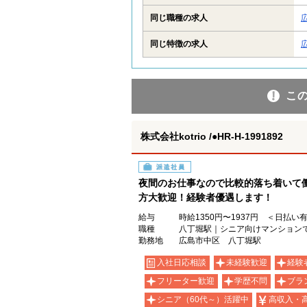
同じ職種の求人
同じ特徴の求人
こ
株式会社kotrio /●HR-H-1991892
派遣社員
夜間のお仕事なので比較的落ち着いて
方大歓迎！経験者優遇します！
給与
時給1350円〜1937円 ＜日払い
職種
八丁堀駅｜シニア向けマンション
勤務地
広島市中区 八丁堀駅
入社日応相談
未経験歓迎
経験
フリーター歓迎
学歴不問
ブラ
シニア（60代～）活躍中
高収入・