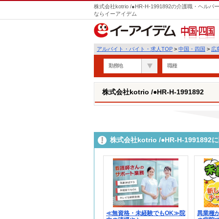
株式会社kotrio /●HR-H-1991892の介護職
ならイーアイデム
中国・四国
アルバイト・バイト・求人TOP
>
中国・四国
>
広
勤務地
職種
株式会社kotrio /●HR-H-1991892
株式会社kotrio /●HR-H-199
≪無資格・未経験でもOK≫院
異業種