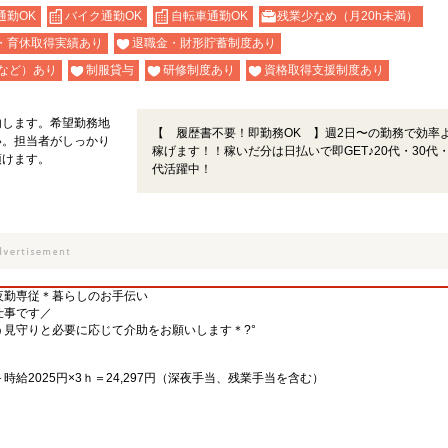
通勤OK
バイク通勤OK
自転車通勤OK
残業少なめ（月20h未満）
・育休取得実績あり
退職金・財形貯蓄制度あり
など）あり
制服貸与
研修制度あり
資格取得支援制度あり
内します。希望勤務地
【 履歴書不要！即勤務OK 】週2日〜の勤務で効率
い。担当者がしっかり
稼げます！！稼いだ分は日払いで即GET♪20代・30代・
頂けます。
代活躍中！
夜勤専従＊暮らしのお手伝い
仕事です／
見守りと必要に応じて介助をお願いします＊?°
ｈ＋時給2025円×3ｈ＝24,297円（深夜手当、残業手当を含む）