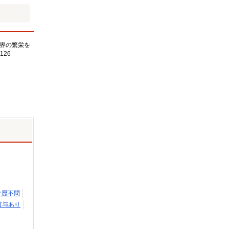
界の繁栄を
126
学歴不問
賞与あり