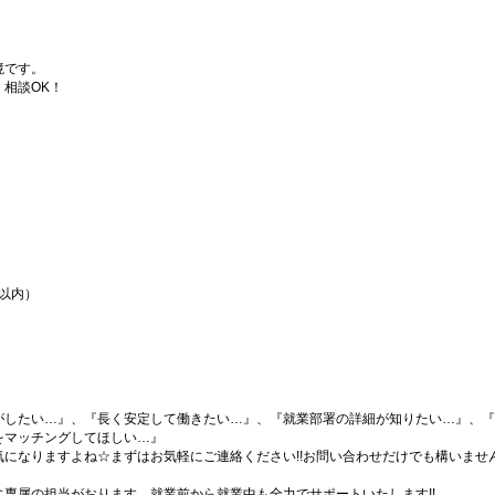
境です。
相談OK！
間以内）
がしたい…』、『長く安定して働きたい…』、『就業部署の詳細が知りたい…』、『
をマッチングしてほしい…』
になりますよね☆まずはお気軽にご連絡ください!!お問い合わせだけでも構いません
専属の担当がおります。就業前から就業中も全力でサポートいたします!!