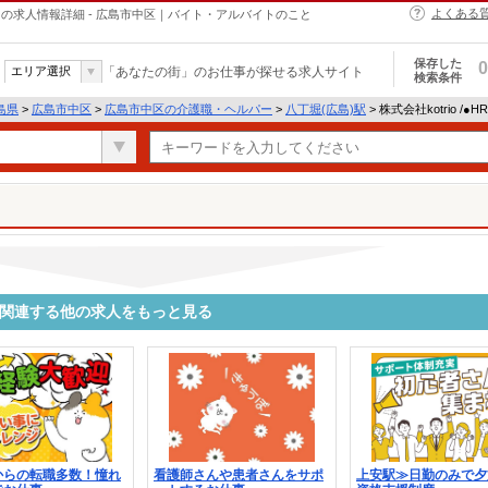
よくある
・ヘルパーの求人情報詳細 - 広島市中区｜バイト・アルバイトのこと
保存した
0
エリア選択
「あなたの街」のお仕事が探せる求人サイト
検索条件
島県
>
広島市中区
>
広島市中区の介護職・ヘルパー
>
八丁堀(広島)駅
> 株式会社kotrio /●
1892に関連する他の求人をもっと見る
からの転職多数！憧れ
看護師さんや患者さんをサポ
上安駅≫日勤のみで夕