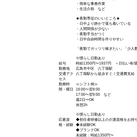
・簡単な事務作業
・生活介助 など
★夜勤専従のいいところ★
・日中より静かで落ち着いている
・人間関係が少ない
・夜勤手当がつく
・日中自由時間を作りやすい
「夜勤でガッツリ稼ぎたい」「少人
※慣らし日勤あり
給与
時給1350円〜1937円 ＜日払い有
勤務地
広島市中区 八丁堀駅
交通アク
八丁堀駅から徒歩すぐ！交通費支給
セス
勤務時
≪シフト例≫
間・曜日
16:00〜翌8:00
17:00〜翌9:00 など
週2日〜OK
休憩2h
※慣らし日勤あり
応募資
◆初任者研修以上の介護資格をお持ち
格・経験
◆未経験OK
◆ブランクOK
未経験：時給1350円〜