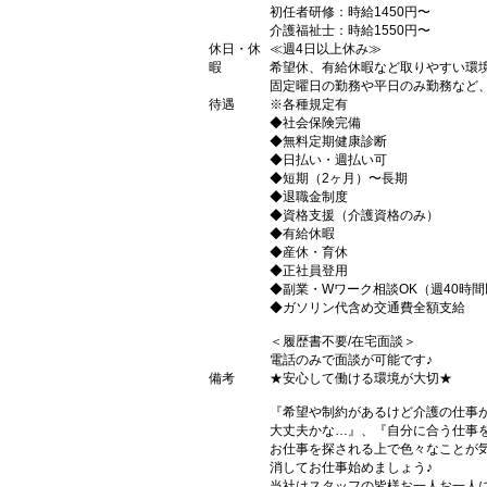
初任者研修：時給1450円〜
介護福祉士：時給1550円〜
休日・休
≪週4日以上休み≫
暇
希望休、有給休暇など取りやすい環
固定曜日の勤務や平日のみ勤務など、
待遇
※各種規定有
◆社会保険完備
◆無料定期健康診断
◆日払い・週払い可
◆短期（2ヶ月）〜長期
◆退職金制度
◆資格支援（介護資格のみ）
◆有給休暇
◆産休・育休
◆正社員登用
◆副業・Wワーク相談OK（週40時
◆ガソリン代含め交通費全額支給
＜履歴書不要/在宅面談＞
電話のみで面談が可能です♪
備考
★安心して働ける環境が大切★
『希望や制約があるけど介護の仕事
大丈夫かな…』、『自分に合う仕事
お仕事を探される上で色々なことが気
消してお仕事始めましょう♪
当社はスタッフの皆様お一人お一人に