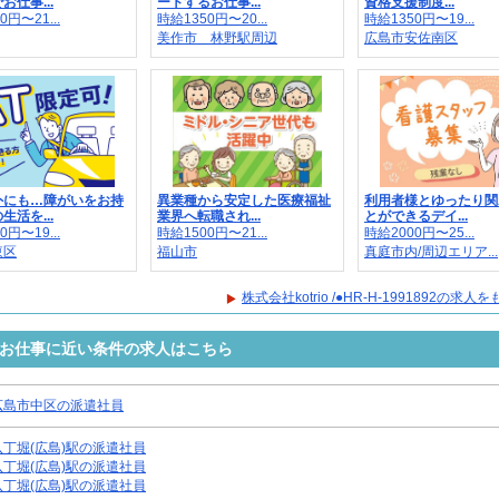
お仕事...
ートするお仕事...
資格支援制度...
0円〜21...
時給1350円〜20...
時給1350円〜19...
美作市 林野駅周辺
広島市安佐南区
外にも…障がいをお持
異業種から安定した医療福祉
利用者様とゆったり関
生活を...
業界へ転職され...
とができるデイ...
0円〜19...
時給1500円〜21...
時給2000円〜25...
東区
福山市
真庭市内/周辺エリア...
株式会社kotrio /●HR-H-1991892の求
1892のお仕事に近い条件の求人はこちら
広島市中区の派遣社員
八丁堀(広島)駅の派遣社員
八丁堀(広島)駅の派遣社員
八丁堀(広島)駅の派遣社員