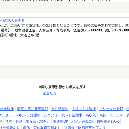
の他の求人をみる
いと思う志高い方と施設様との架け橋となることです。資格支援を無料で実施し、業
一般労働者派遣、人材紹介・育成事業 派遣/派26-300203、紹介/26-ユ-300
堂町3番地 大道ビル7階
同じ雇用形態から求人を探す
派遣社員
格者歓迎
新卒・第二新卒歓迎
女性活躍中
主婦・主夫歓迎
フリーター歓迎
エルダー（50代～）活躍中
シニア（60代～）活躍中
高収入・高額
ボーナス・
迎
禁煙・分煙
駅直結・駅チカ
車通勤OK
バイク通勤OK
自転車通勤OK
社会保険あり
産休・育休取得実績あり
退職金・財形貯蓄制度あり