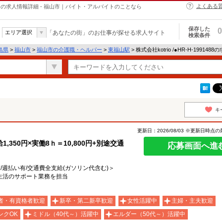
よくある
・ヘルパーの求人情報詳細 - 福山市｜バイト・アルバイトのことなら
保存した
0
エリア選択
「あなたの街」のお仕事が探せる求人サイト
検索条件
島県
>
福山市
>
福山市の介護職・ヘルパー
>
東福山駅
> 株式会社kotrio /●HR-H-19914
キ
更新日：2026/08/03 ※更新日時点
350円×実働8ｈ＝10,800円+別途交通
応募画面へ進
有/週払い有/交通費全支給(ガソリン代含む)＞
＊生活のサポート業務を担当
者・有資格者歓迎
新卒・第二新卒歓迎
女性活躍中
主婦・主夫歓迎
ンクOK
ミドル（40代～）活躍中
エルダー（50代～）活躍中