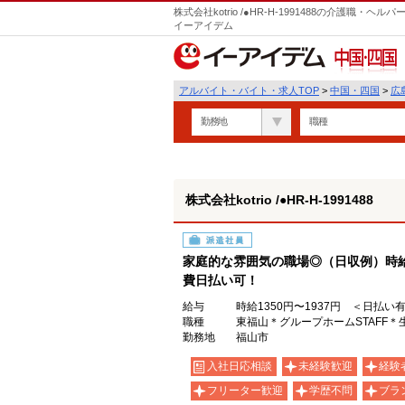
株式会社kotrio /●HR-H-1991488の介護職
イーアイデム
中国・四国
アルバイト・バイト・求人TOP
>
中国・四国
>
広
勤務地
職種
株式会社kotrio /●HR-H-1991488
派遣社員
家庭的な雰囲気の職場◎（日収例）時給1,
費日払い可！
給与
時給1350円〜1937円 ＜日払い
職種
東福山＊グループホームSTAFF
勤務地
福山市
入社日応相談
未経験歓迎
経験
フリーター歓迎
学歴不問
ブラ