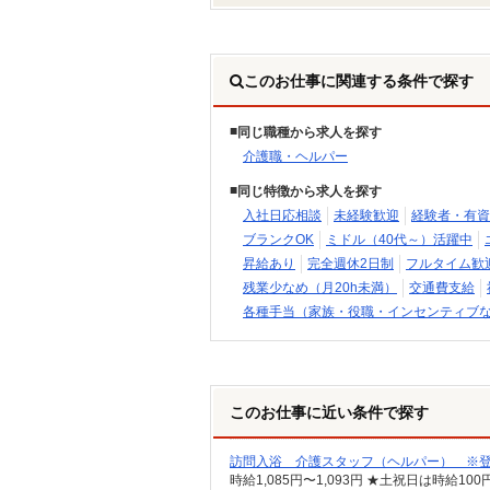
このお仕事に関連する条件で探す
同じ職種から求人を探す
介護職・ヘルパー
同じ特徴から求人を探す
入社日応相談
未経験歓迎
経験者・有資
ブランクOK
ミドル（40代～）活躍中
昇給あり
完全週休2日制
フルタイム歓
残業少なめ（月20h未満）
交通費支給
各種手当（家族・役職・インセンティブ
このお仕事に近い条件で探す
訪問入浴 介護スタッフ（ヘルパー） ※
時給1,085円〜1,093円 ★土祝日は時給