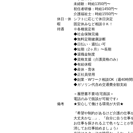
未経験：時給1350円〜
初任者研修：時給1450円〜
介護福祉士：時給1550円〜
休日・休
シフトに応じて休日決定
暇
固定休みなど相談ＯＫ！
待遇
※各種規定有
◆社会保険完備
◆無料定期健康診断
◆日払い・週払い可
◆短期（2ヶ月）〜長期
◆退職金制度
◆資格支援（介護資格のみ）
◆有給休暇
◆産休・育休
◆正社員登用
◆副業・Wワーク相談OK（週40時
◆ガソリン代含め交通費全額支給
＜履歴書不要/在宅面談＞
電話のみで面談が可能です♪
備考
★安心して働ける環境が大切★
『希望や制約があるけど介護の仕事
大丈夫かな…』、『自分に合う仕事
お仕事を探される上で色々なことが気
消してお仕事始めましょう♪