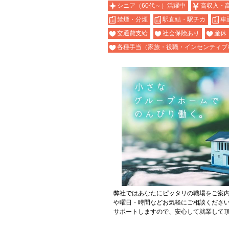
シニア（60代～）活躍中
高収入・
禁煙・分煙
駅直結・駅チカ
車
交通費支給
社会保険あり
産休
各種手当（家族・役職・インセンティブ
弊社ではあなたにピッタリの職場をご案
や曜日・時間などお気軽にご相談くださ
サポートしますので、安心して就業して