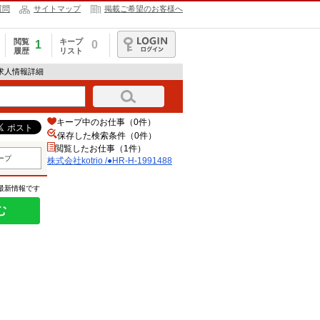
質問
サイトマップ
掲載ご希望のお客様へ
閲覧
キープ
1
0
履歴
リスト
ログイン
88の求人情報詳細
キープ中のお仕事（0件）
保存した検索条件（
0
件）
閲覧したお仕事（1件）
ープ
株式会社kotrio /●HR-H-1991488
の最新情報です
む