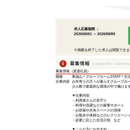
求人応募期間 ：
2026/08/01 ～ 2026/08/09
※掲載を終了した求人は閲覧できま
募集情報（派遣社員）
職種
東福山＊グループホームSTAFF＊
仕事内容
お年寄りの方々が暮らすグループホー
少人数で家庭的な環境の中で働けま
▼仕事内容
・利用者さんの見守り
・料理や洗濯などの家事サポート
・お部屋や共有スペースの清掃
・お散歩や体操などのレクリエーシ
・必要に応じた生活介助 など
▼こんな方におすすめ