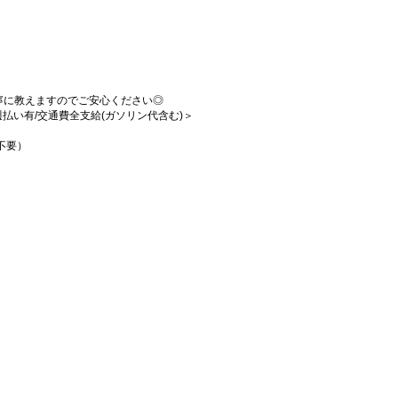
寧に教えますのでご安心ください◎
/週払い有/交通費全支給(ガソリン代含む)＞
不要）
！