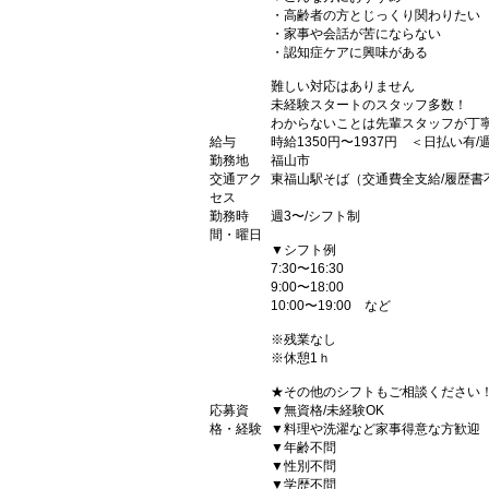
・高齢者の方とじっくり関わりたい
・家事や会話が苦にならない
・認知症ケアに興味がある
難しい対応はありません
未経験スタートのスタッフ多数！
わからないことは先輩スタッフが丁
給与
時給1350円〜1937円 ＜日払い有
勤務地
福山市
交通アク
東福山駅そば（交通費全支給/履歴書
セス
勤務時
週3〜/シフト制
間・曜日
▼シフト例
7:30〜16:30
9:00〜18:00
10:00〜19:00 など
※残業なし
※休憩1ｈ
★その他のシフトもご相談ください
応募資
▼無資格/未経験OK
格・経験
▼料理や洗濯など家事得意な方歓迎
▼年齢不問
▼性別不問
▼学歴不問