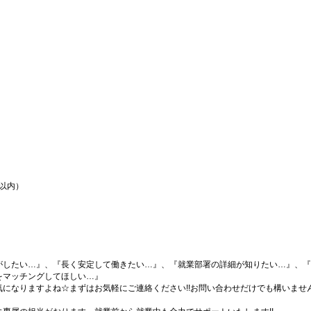
間以内）
がしたい…』、『長く安定して働きたい…』、『就業部署の詳細が知りたい…』、『
をマッチングしてほしい…』
になりますよね☆まずはお気軽にご連絡ください!!お問い合わせだけでも構いません