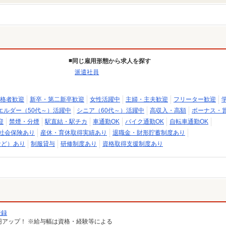
同じ雇用形態から求人を探す
派遣社員
格者歓迎
新卒・第二新卒歓迎
女性活躍中
主婦・主夫歓迎
フリーター歓迎
エルダー（50代～）活躍中
シニア（60代～）活躍中
高収入・高額
ボーナス・
迎
禁煙・分煙
駅直結・駅チカ
車通勤OK
バイク通勤OK
自転車通勤OK
社会保険あり
産休・育休取得実績あり
退職金・財形貯蓄制度あり
など）あり
制服貸与
研修制度あり
資格取得支援制度あり
登録
100円アップ！ ※給与幅は資格・経験等による