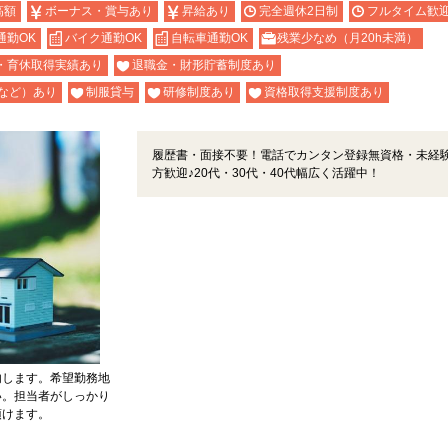
高額
ボーナス・賞与あり
昇給あり
完全週休2日制
フルタイム歓
通勤OK
バイク通勤OK
自転車通勤OK
残業少なめ（月20h未満）
・育休取得実績あり
退職金・財形貯蓄制度あり
など）あり
制服貸与
研修制度あり
資格取得支援制度あり
履歴書・面接不要！電話でカンタン登録無資格・未経
方歓迎♪20代・30代・40代幅広く活躍中！
内します。希望勤務地
い。担当者がしっかり
頂けます。