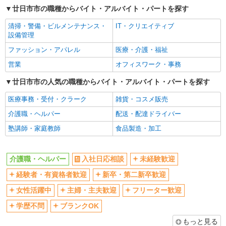
廿日市市の職種からバイト・アルバイト・パートを探す
交通費支給
社会保険あり
清掃・警備・ビルメンテナンス・
IT・クリエイティブ
産休・育休取得実績あり
設備管理
ファッション・アパレル
医療・介護・福祉
営業
オフィスワーク・事務
廿日市市の人気の職種からバイト・アルバイト・パートを探す
医療事務・受付・クラーク
雑貨・コスメ販売
介護職・ヘルパー
配送・配達ドライバー
塾講師・家庭教師
食品製造・加工
介護職・ヘルパー
入社日応相談
未経験歓迎
経験者・有資格者歓迎
新卒・第二新卒歓迎
女性活躍中
主婦・主夫歓迎
フリーター歓迎
学歴不問
ブランクOK
もっと見る