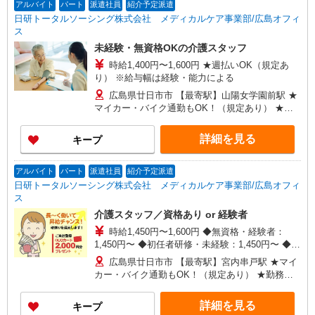
アルバイト
パート
派遣社員
紹介予定派遣
日研トータルソーシング株式会社 メディカルケア事業部/広島オフィ
ス
未経験・無資格OKの介護スタッフ
時給1,400円〜1,600円 ★週払いOK（規定あ
り） ※給与幅は経験・能力による
広島県廿日市市 【最寄駅】山陽女学園前駅 ★
マイカー・バイク通勤もOK！（規定あり） ★勤
務地は3000ヶ所以上★ 自宅から通いやすいエリア
など、お好きな勤務地をお選び下さい！！
詳細を見る
キープ
アルバイト
パート
派遣社員
紹介予定派遣
日研トータルソーシング株式会社 メディカルケア事業部/広島オフィ
ス
介護スタッフ／資格あり or 経験者
時給1,450円〜1,600円 ◆無資格・経験者：
1,450円〜 ◆初任者研修・未経験：1,450円〜 ◆初
任者研修・経験者：1,550円〜 ◆介護福祉士：
広島県廿日市市 【最寄駅】宮内串戸駅 ★マイ
1,600円〜 ※経験者は3ヶ月以上 ※給与幅は経験・
カー・バイク通勤もOK！（規定あり） ★勤務地
能力による ★週払いOK（規定あり）
は3000ヶ所以上★ 自宅から通いやすいエリアな
ど、お好きな勤務地をお選び下さい！！
詳細を見る
キープ