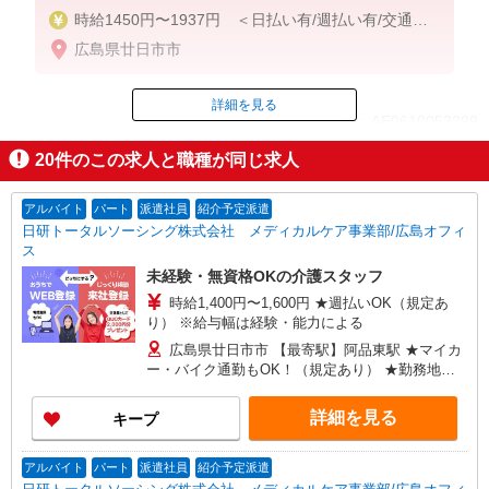
時給1450円〜1937円 ＜日払い有/週払い有/交通費
全支給(ガソリン代含む)＞
広島県廿日市市
詳細を見る
ID：AE0610052299
20
件のこの求人と職種が同じ求人
掲載期間終了
アルバイト
パート
派遣社員
紹介予定派遣
日研トータルソーシング株式会社 メディカルケア事業部/広島オフィ
ス
未経験・無資格OKの介護スタッフ
時給1,400円〜1,600円 ★週払いOK（規定あ
り） ※給与幅は経験・能力による
広島県廿日市市 【最寄駅】阿品東駅 ★マイカ
ー・バイク通勤もOK！（規定あり） ★勤務地は
3000ヶ所以上★ 自宅から通いやすいエリアなど、
お好きな勤務地をお選び下さい！！
詳細を見る
キープ
アルバイト
パート
派遣社員
紹介予定派遣