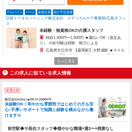
アルバイト
パート
派遣社員
紹介予定派遣
日研トータルソーシング株式会社 メディカルケア事業部/広島オフィ
ス
未経験・無資格OKの介護スタッフ
時給1,400円〜1,600円 ★週払いOK（規定あ
り） ※給与幅は経験・能力による
広島県廿日市市 【最寄駅】大野浦駅 ★マイカ
ー・バイク通勤もOK！（規定あり） ★勤務地は
3000ヶ所以上★ 自宅から通いやすいエリアなど、
もっと見る
お好きな勤務地をお選び下さい！！
詳細を見る
キープ
この求人に似ている求人情報
アルバイト
パート
派遣社員
紹介予定派遣
日研トータルソーシング株式会社 メディカルケア事業部/広島オフィ
派遣社員
ス
株式会社kotrio /●HR-H-2068479
未経験・無資格OKの介護スタッフ
未経験OK！和やかな雰囲気ではじめての方も安
時給1,400円〜1,600円 ★週払いOK（規定あ
心♪手厚いサポートで知識と経験を積みながら働
り） ※給与幅は経験・能力による
けます☆
広島県廿日市市 【最寄駅】広電廿日市駅 ★マ
イカー・バイク通勤もOK！（規定あり） ★勤務
前空駅◆サ高住スタッフ◆穏やかな職場×週3〜×残業なし
地は3000ヶ所以上★ 自宅から通いやすいエリアな