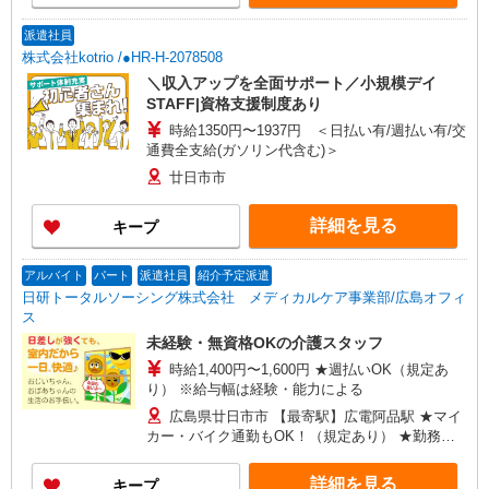
派遣社員
株式会社kotrio /●HR-H-2078508
＼収入アップを全面サポート／小規模デイ
STAFF|資格支援制度あり
時給1350円〜1937円 ＜日払い有/週払い有/交
通費全支給(ガソリン代含む)＞
廿日市市
詳細を見る
キープ
アルバイト
パート
派遣社員
紹介予定派遣
日研トータルソーシング株式会社 メディカルケア事業部/広島オフィ
ス
未経験・無資格OKの介護スタッフ
時給1,400円〜1,600円 ★週払いOK（規定あ
り） ※給与幅は経験・能力による
広島県廿日市市 【最寄駅】広電阿品駅 ★マイ
カー・バイク通勤もOK！（規定あり） ★勤務地
は3000ヶ所以上★ 自宅から通いやすいエリアな
ど、お好きな勤務地をお選び下さい！！
詳細を見る
キープ