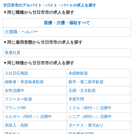
広島県廿日市市 【最寄駅】山陽女学園前駅 ★
廿日市市のアルバイト・バイト・パートの求人を探す
マイカー・バイク通勤もOK！（規定あり） ★勤
同じ職種から廿日市市の求人を探す
務地は3000ヶ所以上★ 自宅から通いやすいエリア
など、お好きな勤務地をお選び下さい！！
詳細を見る
キープ
医療・介護・福祉すべて
介護職・ヘルパー
アルバイト
パート
派遣社員
紹介予定派遣
日研トータルソーシング株式会社 メディカルケア事業部/広島オフィ
同じ雇用形態から廿日市市の求人を探す
ス
派遣社員
介護スタッフ／資格あり or 経験者
時給1,450円〜1,600円 ◆無資格・経験者：
同じ特徴から廿日市市の求人を探す
1,450円〜 ◆初任者研修・未経験：1,450円〜 ◆初
任者研修・経験者：1,550円〜 ◆介護福祉士：
入社日応相談
未経験歓迎
広島県廿日市市 【最寄駅】大野浦駅 ★マイカ
1,600円〜 ※経験者は3ヶ月以上 ※給与幅は経験・
ー・バイク通勤もOK！（規定あり） ★勤務地は
経験者・有資格者歓迎
新卒・第二新卒歓迎
能力による ★週払いOK（規定あり）
3000ヶ所以上★ 自宅から通いやすいエリアなど、
女性活躍中
主婦・主夫歓迎
お好きな勤務地をお選び下さい！！
詳細を見る
キープ
フリーター歓迎
学歴不問
アルバイト
パート
派遣社員
紹介予定派遣
ブランクOK
ミドル（40代～）活躍中
日研トータルソーシング株式会社 メディカルケア事業部/広島オフィ
エルダー（50代～）活躍中
シニア（60代～）活躍中
ス
高収入・高額
未経験・無資格OKの介護スタッフ
ボーナス・賞与あり
時給1,400円〜1,600円 ★週払いOK（規定あ
昇給あり
完全週休2日制