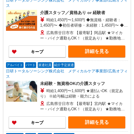
日研トータルソーシング株式会社 メディカルケア事業部/広島オフィ
ス
介護スタッフ／資格あり or 経験者
時給1,450円〜1,600円 ◆無資格・経験者：
1,450円〜 ◆初任者研修・未経験：1,450円〜 ◆初
任者研修・経験者：1,550円〜 ◆介護福祉士：
広島県廿日市市 【最寄駅】阿品駅 ★マイカ
1,600円〜 ※経験者は3ヶ月以上 ※給与幅は経験・
ー・バイク通勤もOK！（規定あり） ★勤務地は
能力による ★週払いOK（規定あり）
3000ヶ所以上★ 自宅から通いやすいエリアなど、
お好きな勤務地をお選び下さい！！
詳細を見る
キープ
アルバイト
パート
派遣社員
紹介予定派遣
日研トータルソーシング株式会社 メディカルケア事業部/広島オフィ
ス
未経験・無資格OKの介護スタッフ
時給1,400円〜1,600円 ★週払いOK（規定あ
り） ※給与幅は経験・能力による
広島県廿日市市 【最寄駅】宮内駅 ★マイカ
ー・バイク通勤もOK！（規定あり） ★勤務地は
3000ヶ所以上★ 自宅から通いやすいエリアなど、
お好きな勤務地をお選び下さい！！
詳細を見る
キープ