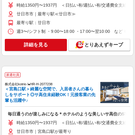
ど、お好きな勤務地をお選び下さい！！
時給1350円〜1937円 ＜日払い有/週払い有/交通費全支給(ガ
詳細を見る
キープ
廿日市市｜最寄り駅≪廿日市≫
アルバイト
パート
派遣社員
紹介予定派遣
最寄り駅：廿日市
日研トータルソーシング株式会社 メディカルケア事業部/広島オフィ
週3〜/シフト制 ・9:00〜18:00 ・17:00〜翌10:00 
ス
介護スタッフ／資格あり or 経験者
詳細を見る
とりあえずキープ
時給1,450円〜1,600円 ◆無資格・経験者：
1,450円〜 ◆初任者研修・未経験：1,450円〜 ◆初
任者研修・経験者：1,550円〜 ◆介護福祉士：
広島県廿日市市 【最寄駅】宮内駅 ★マイカ
1,600円〜 ※経験者は3ヶ月以上 ※給与幅は経験・
ー・バイク通勤もOK！（規定あり） ★勤務地は
能力による ★週払いOK（規定あり）
3000ヶ所以上★ 自宅から通いやすいエリアなど、
派遣社員
お好きな勤務地をお選び下さい！！
詳細を見る
キープ
株式会社kotrio /●HR-H-2077238
＜宮島口駅＞綺麗な空間で、入居者さんの暮ら
アルバイト
パート
派遣社員
紹介予定派遣
しをサポート◎サ高住未経験OK！元接客業の先
日研トータルソーシング株式会社 メディカルケア事業部/広島オフィ
輩も活躍中♪
ス
介護スタッフ／資格あり or 経験者
毎日通うのが楽しみになる＊ホテルのような美しいサ高住のSTAF
時給1,450円〜1,600円 ◆無資格・経験者：
時給1350円〜1937円 ＜日払い有/週払い有/交通費全支給(ガ
1,450円〜 ◆初任者研修・未経験：1,450円〜 ◆初
任者研修・経験者：1,550円〜 ◆介護福祉士：
広島県廿日市市 【最寄駅】JA広島病院前駅 ★
廿日市市｜宮島口駅が最寄り
1,600円〜 ※経験者は3ヶ月以上 ※給与幅は経験・