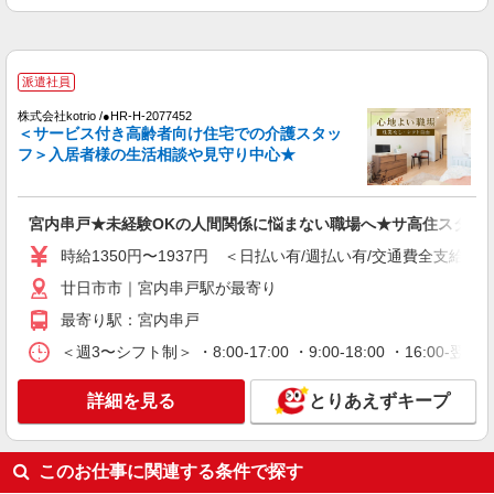
広島県廿日市市 【最寄駅】広電宮島口駅 ★マ
1,600円〜 ※経験者は3ヶ月以上 ※給与幅は経験・
イカー・バイク通勤もOK！（規定あり） ★勤務
能力による ★週払いOK（規定あり）
地は3000ヶ所以上★ 自宅から通いやすいエリアな
ど、お好きな勤務地をお選び下さい！！
詳細を見る
キープ
派遣社員
株式会社kotrio /●HR-H-2077452
派遣社員
＜サービス付き高齢者向け住宅での介護スタッ
株式会社kotrio /●HR-H-1953283
フ＞入居者様の生活相談や見守り中心★
宮内串戸駅｜小さなグループホームで家事や生
活のサポート！
時給1450円〜1937円 ＜日払い有/週払い有/交
宮内串戸★未経験OKの人間関係に悩まない職場へ★サ高住スタッ
通費全支給(ガソリン代含む)＞
時給1350円〜1937円 ＜日払い有/週払い有/交通費全支給(ガ
廿日市市
廿日市市｜宮内串戸駅が最寄り
詳細を見る
キープ
最寄り駅：宮内串戸
＜週3〜シフト制＞ ・8:00-17:00 ・9:00-18:00 ・16:
アルバイト
パート
派遣社員
紹介予定派遣
日研トータルソーシング株式会社 メディカルケア事業部/広島オフィ
詳細を見る
とりあえずキープ
ス
未経験・無資格OKの介護スタッフ
時給1,400円〜1,600円 ★週払いOK（規定あ
このお仕事に関連する条件で探す
り） ※給与幅は経験・能力による