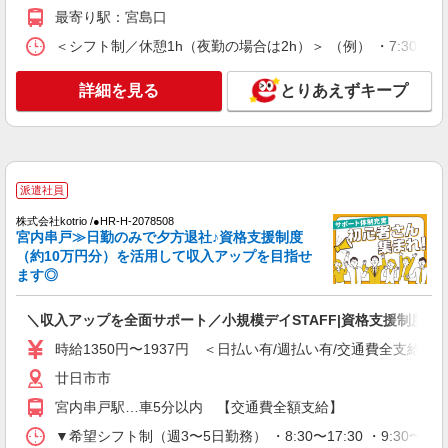
マイカー・バイク通勤もOK！（規定あり） ★勤
能力による ★週払いOK（規定あり）
最寄り駅：宮島口
務地は3000ヶ所以上★ 自宅から通いやすいエリア
など、お好きな勤務地をお選び下さい！！
＜シフト制／休憩1h（夜勤の場合は2h）＞ （例） ・7:30〜16:30
詳細を見る
キープ
詳細を見る
とりあえずキープ
派遣社員
株式会社kotrio /●HR-H-1880276
「支払い日に間に合ったぜ！」日払いOK＊障
がい者支援STAFF
時給1450円〜1937円 ＜日払い有/週払い有/交
派遣社員
通費全支給(ガソリン代含む)＞
株式会社kotrio /●HR-H-2078508
廿日市市
宮内串戸≫日勤のみで夕方退社♪資格支援制度
（約10万円分）を活用して収入アップを目指せ
詳細を見る
キープ
ます◎
アルバイト
パート
派遣社員
紹介予定派遣
＼収入アップを全面サポート／小規模デイSTAFF|資格支援制度あ
日研トータルソーシング株式会社 メディカルケア事業部/広島オフィ
時給1350円〜1937円 ＜日払い有/週払い有/交通費全支給(ガ
ス
未経験・無資格OKの介護スタッフ
廿日市市
時給1,400円〜1,600円 ★週払いOK（規定あ
宮内串戸駅…車5分以内 【交通費全額支給】
り） ※給与幅は経験・能力による
▼希望シフト制（週3〜5日勤務） ・8:30〜17:30 ・9:30〜18
広島県廿日市市 【最寄駅】JA広島病院前駅 ★