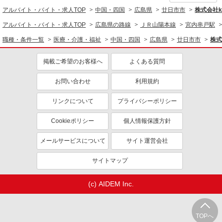
アルバイト・バイト・求人TOP
中国・四国
広島県
廿日市市
株式会社ko
アルバイト・バイト・求人TOP
広島県の路線
ＪＲ山陽本線
宮内串戸駅
職種・条件一覧
医療・介護・福祉
中国・四国
広島県
廿日市市
株式
掲載ご希望のお客様へ
よくある質問
お問い合わせ
利用規約
リンクについて
プライバシーポリシー
Cookieポリシー
個人情報保護方針
メールサービスについて
サイト運営会社
サイトマップ
(c) AIDEM Inc.
TOPへ