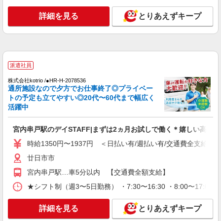
マイカー・バイク通勤もOK！（規定あり） ★勤
務地は3000ヶ所以上★ 自宅から通いやすいエリア
詳細を見る
とりあえずキープ
など、お好きな勤務地をお選び下さい！！
詳細を見る
キープ
派遣社員
株式会社kotrio /●HR-H-2077520
派遣社員
宮内串戸*デイでの生活補助☆新たなスキルを
株式会社kotrio /●HR-H-2078536
身につけて長く働く
通所施設なので夕方でお仕事終了◎プライベー
時給1350円〜1937円 ＜日払い有/週払い有/交
トの予定も立てやすい◎20代〜60代まで幅広く
通費全支給(ガソリン代含む)＞
活躍中
廿日市市
宮内串戸駅のデイSTAFF|まずは2ヵ月お試しで働く＊嬉しい高時給
詳細を見る
キープ
時給1350円〜1937円 ＜日払い有/週払い有/交通費全支給(ガ
廿日市市
アルバイト
パート
派遣社員
紹介予定派遣
日研トータルソーシング株式会社 メディカルケア事業部/広島オフィ
宮内串戸駅…車5分以内 【交通費全額支給】
ス
★シフト制（週3〜5日勤務） ・7:30〜16:30 ・8:00〜17:0
介護スタッフ／資格あり or 経験者
時給1,450円〜1,600円 ◆無資格・経験者：
詳細を見る
とりあえずキープ
1,450円〜 ◆初任者研修・未経験：1,450円〜 ◆初
任者研修・経験者：1,550円〜 ◆介護福祉士：