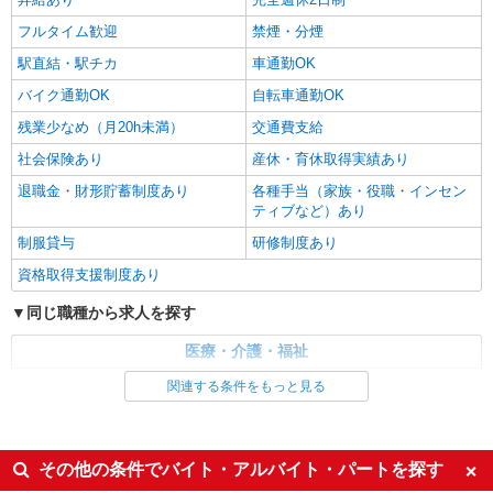
り） ※給与幅は経験・能力による
フルタイム歓迎
禁煙・分煙
広島県廿日市市 【最寄駅】宮島口駅 ★マイカ
ー・バイク通勤もOK！（規定あり） ★勤務地は
駅直結・駅チカ
車通勤OK
3000ヶ所以上★ 自宅から通いやすいエリアなど、
バイク通勤OK
自転車通勤OK
お好きな勤務地をお選び下さい！！
詳細を見る
キープ
残業少なめ（月20h未満）
交通費支給
社会保険あり
産休・育休取得実績あり
派遣社員
株式会社kotrio /●HR-H-1855685
退職金・財形貯蓄制度あり
各種手当（家族・役職・インセン
[ 面接なし ]宮内串戸近くの支援員★社会活動
ティブなど）あり
の見守りなど
制服貸与
研修制度あり
時給1450円〜1937円 ＜日払い有/週払い有/交
資格取得支援制度あり
通費全支給(ガソリン代含む)＞
廿日市市
同じ職種から求人を探す
医療・介護・福祉
詳細を見る
キープ
介護職・ヘルパー
関連する条件をもっと見る
同じ特徴から求人を探す
未経験歓迎
ミドル（40代～）活躍中
その他の条件でバイト・アルバイト・パートを探す
ボーナス・賞与あり
車通勤OK