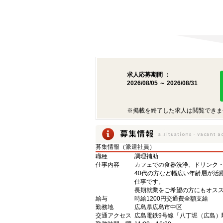
求人応募期間 ：
2026/08/05 ～ 2026/08/31
※掲載を終了した求人は閲覧できま
募集情報（派遣社員）
職種
調理補助
仕事内容
カフェでの食器洗浄、ドリンク
40代の方など幅広い年齢層が活
仕事です。
長期就業をご希望の方にもオスス
給与
時給1200円交通費全額支給
勤務地
広島県広島市中区
交通アクセス
広島電鉄9号線「八丁堀（広島）