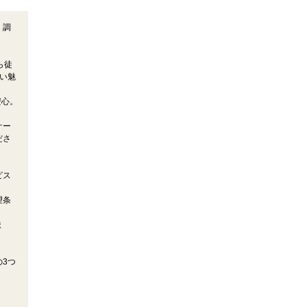
、調
ら徒
い魅
安心。
ケー
ださ
ビス
望条
ま
3つ