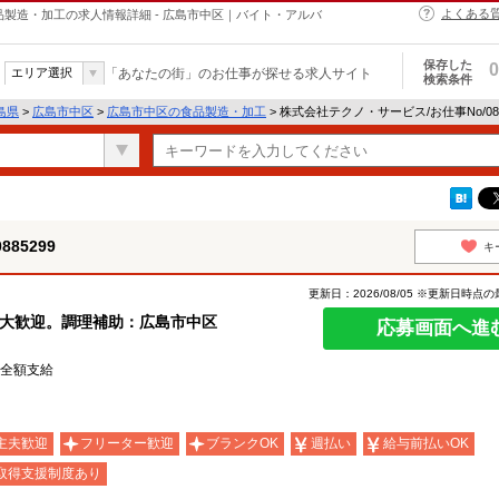
よくある
の食品製造・加工の求人情報詳細 - 広島市中区｜バイト・アルバ
保存した
0
エリア選択
「あなたの街」のお仕事が探せる求人サイト
検索条件
島県
>
広島市中区
>
広島市中区の食品製造・加工
> 株式会社テクノ・サービス/お仕事No/08
85299
キ
更新日：2026/08/05 ※更新日時点
者大歓迎。調理補助：広島市中区
応募画面へ進
費全額支給
主夫歓迎
フリーター歓迎
ブランクOK
週払い
給与前払いOK
取得支援制度あり