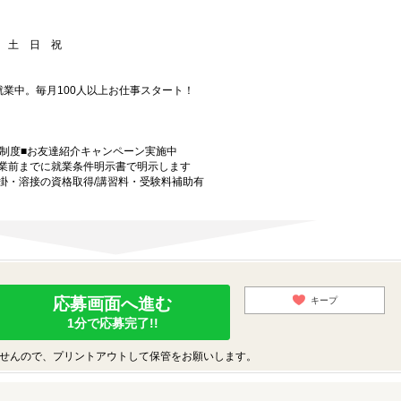
金 土 日 祝
就業中。毎月100人以上お仕事スタート！
金制度■お友達紹介キャンペーン実施中
業前までに就業条件明示書で明示します
掛・溶接の資格取得/講習料・受験料補助有
応募画面へ進む
キープ
1分で応募完了!!
せんので、プリントアウトして保管をお願いします。