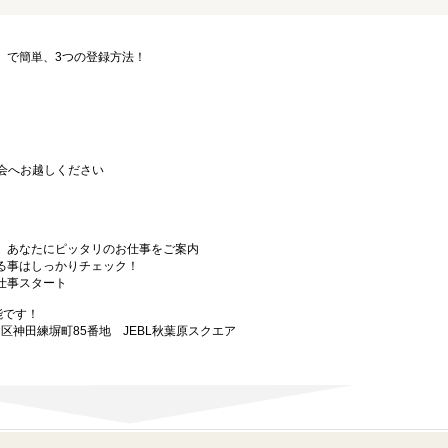
要」で簡単、3つの登録方法！
会へお越しください
から、あなたにピッタリのお仕事をご案内
なる事はしっかりチェック！
お仕事スタート
能です！
田区神田練塀町85番地 JEBL秋葉原スクエア