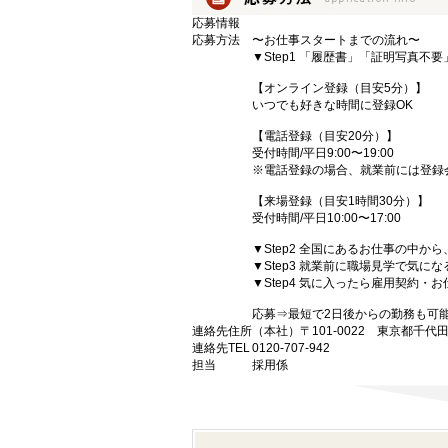
応募情報
応募方法
〜お仕事スタートまでの流れ〜
▼Step1 「履歴書」「証明写真不
【オンライン登録（目安5分）】
いつでも好きな時間に登録OK
【電話登録（目安20分）】
受付時間/平日9:00〜19:00
※電話登録の場合、就業前には登録
【来場登録（目安1時間30分）】
受付時間/平日10:00〜17:00
▼Step2 全国にあるお仕事の中
▼Step3 就業前に職場見学で気に
▼Step4 気に入ったら雇用契約・
応募⇒最短で2日後からの勤務も可
連絡先住所
（本社）〒101-0022 東京都千代
連絡先TEL
0120-707-942
担当
採用係