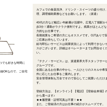
カフェでの食器洗浄、ドリンク・スイーツの盛り付け
理、調理補助業務などをお願いします。（派遣）
40代の方など幅広い年齢層が活躍中。広電八丁堀駅か
歩3分！通勤がラクラク便利ですよ。残業がほとんどな
力的なお仕事です。
長期就業をご希望の方にもオススメです。OJTありで
ご応募お待ちしています。
給与即払いサービスは就業状況によって利用できない
スがございます。詳細はオペレーターまでお問合せく
い。
『テクノ・サービス』は、派遣業界大手スタッフサー
つでも好きな時間に
グループです。
全国にあるお仕事の中から、一人ひとりのスキルや希
録OKなので、ご自宅
件に応じたお仕事をご案内します。
安全管理体制も万全ですので安心してご就業いただけ
す。
登録方法は、【オンライン】【電話】【登録会来場】の
から選べます♪
★★履歴書・証明写真は不要！★★
また、ご登録済の方はお仕事の紹介がスムーズです。