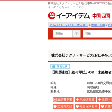
株式会社テクノ・サービス/お仕事No/0885299
イトのことならイーアイデム
中国・四国
アルバイト・バイト・求人TOP
>
中国・四国
>
広
勤務地
職種
株式会社テクノ・サービス/お仕事No/08
派遣社員
【調理補助】給与即払いOK！未経験
給与
時給1200円交通
職種
調理補助
勤務地
広島県広島市中区
履歴書不要
未経験歓迎
主婦・
交通費支給
社会保険あり
資格