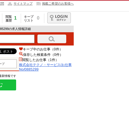
質問
サイトマップ
掲載ご希望のお客様へ
閲覧
キープ
1
0
履歴
リスト
ログイン
85299の求人情報詳細
キープ中のお仕事（0件）
保存した検索条件（
0
件）
閲覧したお仕事（1件）
ープ
株式会社テクノ・サービス/お仕事
No/0885299
の最新情報です
む