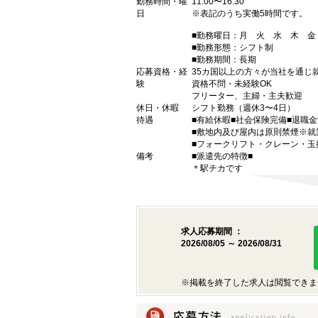
勤務時間・曜
11:00〜16:30
日
※表記のうち実働5時間です。
■勤務曜日：月 火 水 木 
■勤務形態：シフト制
■勤務期間：長期
応募資格・経
35カ国以上の方々が当社を通じ
験
資格不問・未経験OK
フリーター、主婦・主夫歓迎
休日・休暇
シフト勤務（週休3〜4日）
待遇
■有給休暇■社会保険完備■退職
■敷地内及び屋内は原則禁煙※就
■フォークリフト・クレーン・玉
備考
■派遣先の特徴■
＊駅チカです
求人応募期間 ：
2026/08/05 ～ 2026/08/31
※掲載を終了した求人は閲覧できま