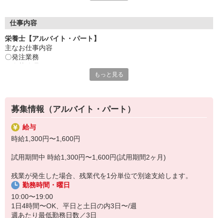
ださい
●20代〜50代の幅広い年代のスタッフが活躍中
仕事内容
主婦(夫)・フリーター・学生の方等、幅広い年代のスタッフが活
栄養士【アルバイト・パート】
躍中
主なお仕事内容
〇発注業務
●安心の教育体制
〇食札管理
入社後は先輩たちが優しくフォローしながら進めますので、
もっと見る
〇衛生管理
安心してお仕事を始められます。
〇調理補助 等
【会社について】
資格を活かして、お客様の栄養サポートをしませんか？
給食受託の外資系大手企業、コンパスグループ・ジャパン。
募集情報（アルバイト・パート）
経験が浅い方でも、栄養士のやりがいを見つけることのできる環境
全国約1,500ヵ所で「コントラクトフードサービス」を展開して
です。
います
給与
発注や衛生管理だけでなく、盛り付けなどの調理補助も担当いただ
時給1,300円〜1,600円
くことがございますので、
希望があれば幅広い業務経験を積むことも可能です。是非お仕事に
試用期間中 時給1,300円〜1,600円(試用期間2ヶ月)
深みを出してくださいね♪
残業が発生した場合、残業代を1分単位で別途支給します。
勤務時間・曜日
10:00〜19:00
1日4時間〜OK、平日と土日の内3日〜/週
週あたり最低勤務日数／3日