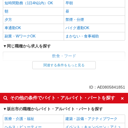
短時間勤務（1日4h以内）OK
早朝
朝
昼
夕方
禁煙・分煙
車通勤OK
バイク通勤OK
副業・WワークOK
まかない・食事補助
同じ職種から求人を探す
飲食・フード
栄養士・管理栄養士
関連する条件をもっと見る
同じ特徴から求人を探す
ミドル（40代～）活躍中
交通費支給
ID：AE0805841851
社会保険あり
社員登用あり
その他の条件でバイト・アルバイト・パートを探す
未経験歓迎
週2～3日勤務OK
坂出市の職種からバイト・アルバイト・パートを探す
短時間勤務（1日4h以内）OK
車通勤OK
副業・WワークOK
まかない・食事補助
医療・介護・福祉
建築・設備・アクティブワーク
ヘルス・ビューティー
イベント・キャンペーン・アミュ