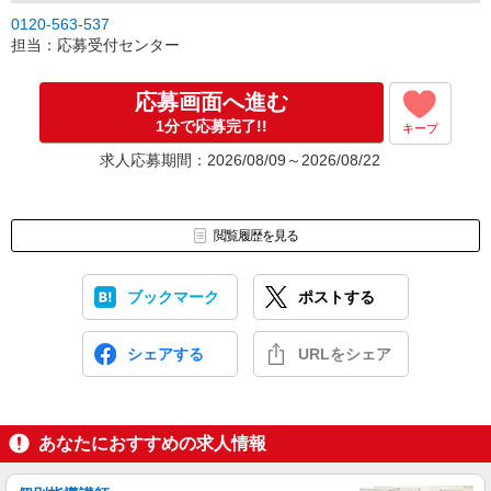
↓
0120-563-537
［3］面接実施。履歴書（写真貼付）をお持ちください。
担当：応募受付センター
面接では仕事内容や職場についてなど、気になることやご希望は
なんでもお聞かせくださいね。
↓
応募画面へ進む
［4］ 採用決定のご連絡。勤務開始日もお気軽にご相談ください。
1分で応募完了!!
キープ
【電話受付】
求人応募期間：2026/08/09～2026/08/22
10:00〜20:00 ※年末年始除く
閲覧履歴を見る
ブックマーク
ポストする
シェアする
URLをシェア
あなたにおすすめの求人情報