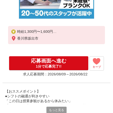
時給1,300円〜1,600円
香川県坂出市
試用期間中 時給1,300円〜1,600円(試用期間2ヶ月)
残業が発生した場合、残業代を1分単位で別途支給し
ます。
応募画面へ進む
1分で応募完了!!
キープ
求人応募期間：2026/08/09～2026/08/22
【おススメポイント】
●シフトの融通が利きやすい
「この日は授業参観があるから休みたい」
「その日は予定があるのでシフトを調整したい」等
もっと見る
家庭や趣味の都合にも柔軟に対応しますので、お気軽にご相談く