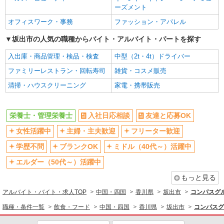
ーズメント
オフィスワーク・事務
ファッション・アパレル
坂出市の人気の職種からバイト・アルバイト・パートを探す
入出庫・商品管理・検品・検査
中型（2t・4t）ドライバー
ファミリーレストラン・回転寿司
雑貨・コスメ販売
清掃・ハウスクリーニング
家電・携帯販売
栄養士・管理栄養士
入社日応相談
友達と応募OK
女性活躍中
主婦・主夫歓迎
フリーター歓迎
学歴不問
ブランクOK
ミドル（40代～）活躍中
エルダー（50代～）活躍中
もっと見る
アルバイト・バイト・求人TOP
中国・四国
香川県
坂出市
コンパスグル
職種・条件一覧
飲食・フード
中国・四国
香川県
坂出市
コンパスグ