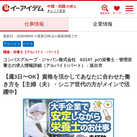
中国・四国
の求人
▼エリア変更
仕事情報
企業情報
更新日：2026/08/09 ※更新日時点の最新情報です
アルバイト
パート
職種：栄養士【アルバイト・パート】
コンパスグループ・ジャパン株式会社 63147_pの栄養士・管理栄
養士の求人情報詳細（アルバイト/パート） - 坂出市
【週3日〜OK】資格を活かしてあなたに合わせた働
き方を【主婦（夫）・シニア世代の方がメインで活
躍中】