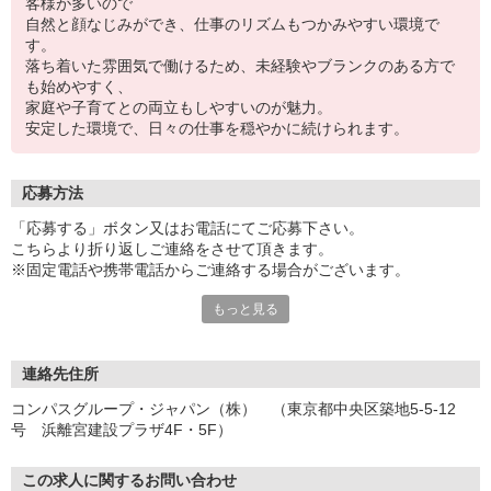
客様が多いので
自然と顔なじみができ、仕事のリズムもつかみやすい環境で
す。
落ち着いた雰囲気で働けるため、未経験やブランクのある方で
も始めやすく、
家庭や子育てとの両立もしやすいのが魅力。
安定した環境で、日々の仕事を穏やかに続けられます。
応募方法
「応募する」ボタン又はお電話にてご応募下さい。
こちらより折り返しご連絡をさせて頂きます。
※固定電話や携帯電話からご連絡する場合がございます。
もっと見る
【WEB応募受付後の流れ】
［1］「応募する」ボタンよりご応募下さい♪
↓
［2］携帯のショートメッセージ（SMS）に質問フォームをお送り
連絡先住所
させて頂きますので、
コンパスグループ・ジャパン（株） （東京都中央区築地5-5-12
メッセージに従ってご質問にご回答頂き、ご都合の良い面接日
号 浜離宮建設プラザ4F・5F）
程をご選択ください♪
※携帯電話番号の登録不備等、SMSが配信されない場合には別途ご
連絡させて頂きます。
この求人に関するお問い合わせ