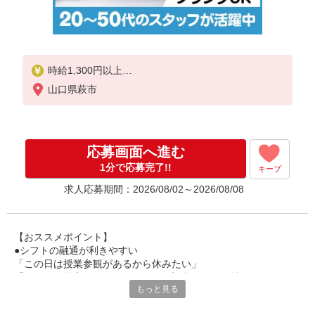
時給1,300円以上
山口県萩市
試用期間中 時給1,300円以上(試用期間2ヶ月)
残業が発生した場合、残業代を1分単位で別途支給し
ます。
応募画面へ進む
1分で応募完了!!
キープ
求人応募期間：2026/08/02～2026/08/08
【おススメポイント】
●シフトの融通が利きやすい
「この日は授業参観があるから休みたい」
「その日は予定があるのでシフトを調整したい」等
もっと見る
家庭や趣味の都合にも柔軟に対応しますので、お気軽にご相談く
ださい