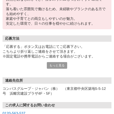
す。
落ち着いた雰囲気で働けるため、未経験やブランクのある方で
も始めやすく、
家庭や子育てとの両立もしやすいのが魅力。
安定した環境で、日々の仕事を穏やかに続けられます。
応募方法
「応募する」ボタン又はお電話にてご応募下さい。
こちらより折り返しご連絡をさせて頂きます。
※固定電話や携帯電話からご連絡する場合がございます。
もっと見る
【WEB応募受付後の流れ】
［1］「応募する」ボタンよりご応募下さい♪
↓
［2］携帯のショートメッセージ（SMS）に質問フォームをお送り
連絡先住所
させて頂きますので、
コンパスグループ・ジャパン（株） （東京都中央区築地5-5-12
メッセージに従ってご質問にご回答頂き、ご都合の良い面接日
号 浜離宮建設プラザ4F・5F）
程をご選択ください♪
※携帯電話番号の登録不備等、SMSが配信されない場合には別途ご
連絡させて頂きます。
この求人に関するお問い合わせ
↓
0120-563-537