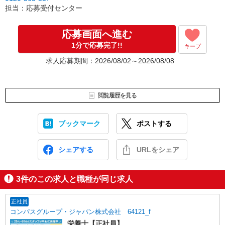
［3］面接実施。履歴書（写真貼付）をお持ちください。
担当：応募受付センター
面接では仕事内容や職場についてなど、気になることやご希望は
なんでもお聞かせくださいね。
↓
応募画面へ進む
［4］ 採用決定のご連絡。勤務開始日もお気軽にご相談ください。
1分で応募完了!!
キープ
【電話受付】
求人応募期間：2026/08/02～2026/08/08
10:00〜20:00 ※年末年始除く
閲覧履歴を見る
ブックマーク
ポストする
シェアする
URLをシェア
3
件のこの求人と職種が同じ求人
正社員
コンパスグループ・ジャパン株式会社 64121_f
栄養士【正社員】