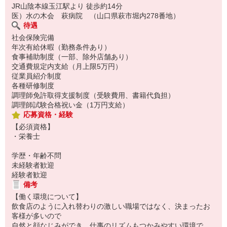
JR山陰本線玉江駅より 徒歩約14分
医）水の木会 萩病院 （山口県萩市堀内278番地）
待遇
社会保険完備
年次有給休暇（勤務条件あり）
食事補助制度（一部、除外店舗あり）
交通費規定内支給（月上限5万円）
従業員紹介制度
各種研修制度
調理師免許取得支援制度（受験費用、書籍代負担）
調理師試験合格祝い金（1万円支給）
応募資格・経験
【必須資格】
・栄養士
学歴・年齢不問
未経験者歓迎
経験者歓迎
備考
【働く環境について】
飲食店のように入れ替わりの激しい職場ではなく、決まったお
客様が多いので
自然と顔なじみができ、仕事のリズムもつかみやすい環境で