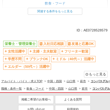
飲食・フード
栄養士・管理栄養士
関連する条件をもっと見る
同じ特徴から求人を探す
ミドル（40代～）活躍中
交通費支給
ID：AE0728528579
社会保険あり
社員登用あり
未経験歓迎
週2～3日勤務OK
栄養士・管理栄養士
入社日応相談
友達と応募OK
短時間勤務（1日4h以内）OK
車通勤OK
女性活躍中
主婦・主夫歓迎
フリーター歓迎
副業・WワークOK
まかない・食事補助
学歴不問
ブランクOK
ミドル（40代～）活躍中
エルダー（50代～）活躍中
もっと見る
アルバイト・バイト・求人TOP
中国・四国
山口県
萩市
コンパスグルー
職種・条件一覧
飲食・フード
中国・四国
山口県
萩市
コンパスグル
掲載ご希望のお客様へ
よくある質問
お問い合わせ
利用規約