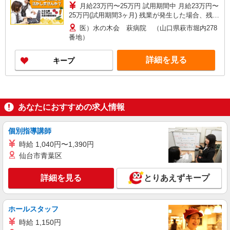
月給23万円〜25万円 試用期間中 月給23万円〜
25万円(試用期間3ヶ月) 残業が発生した場合、残業
代を1分単位で別途支給します。 ※給与は経験や
医）水の木会 萩病院 （山口県萩市堀内278
前職給与に応じて決定します。
番地）
詳細を見る
キープ
あなたにおすすめの求人情報
個別指導講師
時給 1,040円〜1,390円
仙台市青葉区
詳細を見る
とりあえずキープ
ホールスタッフ
時給 1,150円