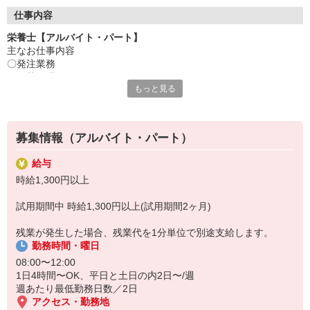
●20代〜50代の幅広い年代のスタッフが活躍中
仕事内容
主婦(夫)・フリーター・学生の方等、幅広い年代のスタッフが活
栄養士【アルバイト・パート】
躍中
主なお仕事内容
〇発注業務
●安心の教育体制
〇食札管理
入社後は先輩たちが優しくフォローしながら進めますので、
もっと見る
〇衛生管理
安心してお仕事を始められます。
〇調理補助 等
【会社について】
資格を活かして、お客様の栄養サポートをしませんか？
給食受託の外資系大手企業、コンパスグループ・ジャパン。
募集情報（アルバイト・パート）
経験が浅い方でも、栄養士のやりがいを見つけることのできる環境
全国約1,500ヵ所で「コントラクトフードサービス」を展開して
です。
います
給与
発注や衛生管理だけでなく、盛り付けなどの調理補助も担当いただ
時給1,300円以上
くことがございますので、
希望があれば幅広い業務経験を積むことも可能です。是非お仕事に
試用期間中 時給1,300円以上(試用期間2ヶ月)
深みを出してくださいね♪
残業が発生した場合、残業代を1分単位で別途支給します。
勤務時間・曜日
08:00〜12:00
1日4時間〜OK、平日と土日の内2日〜/週
週あたり最低勤務日数／2日
アクセス・勤務地