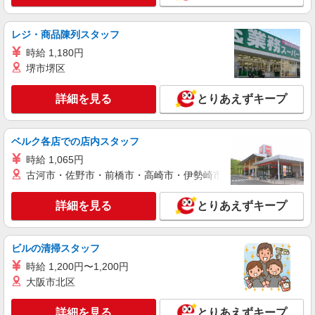
詳細を見る
キープ
レジ・商品陳列スタッフ
アルバイト
パート
時給 1,180円
丸亀製麺松江宍道店
堺市堺区
キッチン・ホールスタッフ
時給1150円〜
詳細を見る
とりあえずキープ
島根県松江市宍道町佐々布２０８－１５
詳細を見る
キープ
ベルク各店での店内スタッフ
時給 1,065円
アルバイト
パート
古河市・佐野市・前橋市・高崎市・伊勢崎市・太田市・館林市・
丸亀製麺松江上乃木店
キッチン・ホールスタッフ
詳細を見る
とりあえずキープ
時給1200円〜 ☆22時以降は時給25％UP（深夜
割増有）
ビルの清掃スタッフ
島根県松江市上乃木４－１５－４
時給 1,200円〜1,200円
詳細を見る
キープ
大阪市北区
正社員
詳細を見る
とりあえずキープ