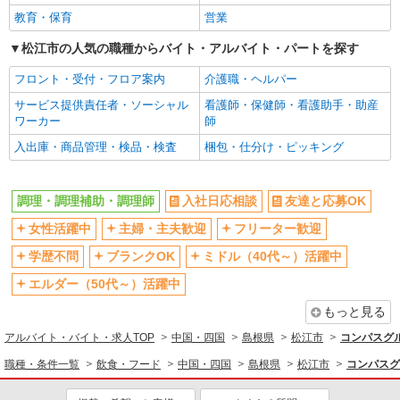
教育・保育
営業
松江市の人気の職種からバイト・アルバイト・パートを探す
フロント・受付・フロア案内
介護職・ヘルパー
サービス提供責任者・ソーシャル
看護師・保健師・看護助手・助産
ワーカー
師
入出庫・商品管理・検品・検査
梱包・仕分け・ピッキング
調理・調理補助・調理師
入社日応相談
友達と応募OK
女性活躍中
主婦・主夫歓迎
フリーター歓迎
学歴不問
ブランクOK
ミドル（40代～）活躍中
エルダー（50代～）活躍中
もっと見る
アルバイト・バイト・求人TOP
中国・四国
島根県
松江市
コンパスグル
職種・条件一覧
飲食・フード
中国・四国
島根県
松江市
コンパスグ