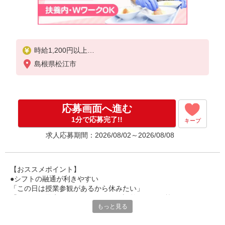
時給1,200円以上
島根県松江市
試用期間中 時給1,200円以上(試用期間2ヶ月)
残業が発生した場合、残業代を1分単位で別途支給し
ます。
応募画面へ進む
1分で応募完了!!
キープ
求人応募期間：2026/08/02～2026/08/08
【おススメポイント】
●シフトの融通が利きやすい
「この日は授業参観があるから休みたい」
「その日は予定があるのでシフトを調整したい」等
もっと見る
家庭や趣味の都合にも柔軟に対応しますので、お気軽にご相談く
ださい