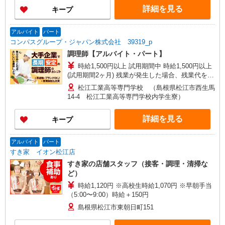
詳細を見る
キープ
アルバイト
パート
コンパスグループ・ジャパン株式会社 39319_p
調理師【アルバイト・パート】
時給1,500円以上 試用期間中 時給1,500円以上
(試用期間2ヶ月) 残業が発生した場合、残業代を1
分単位で別途支給します。
松江工業高等専門学校 （島根県松江市西生馬
14-4 松江工業高等専門学校内学生寮）
詳細を見る
キープ
アルバイト
パート
すき家 イオン松江店
すき家の店舗スタッフ（接客・調理・清掃な
ど）
時給1,120円 ※高校生時給1,070円 ※早朝手当
（5:00〜9:00）時給＋150円
島根県松江市東朝日町151