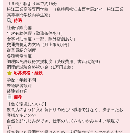
ＪＲ松江駅より車で約15分
松江工業高等専門学校 （島根県松江市西生馬14-4 松江工業
高等専門学校内学生寮）
待遇
社会保険完備
年次有給休暇（勤務条件あり）
食事補助制度（一部、除外店舗あり）
交通費規定内支給（月上限5万円）
従業員紹介制度
各種研修制度
調理師免許取得支援制度（受験費用、書籍代負担）
調理師試験合格祝い金（1万円支給）
応募資格・経験
学歴・年齢不問
未経験者歓迎
経験者歓迎
備考
【働く環境について】
飲食店のように入れ替わりの激しい職場ではなく、決まったお
客様が多いので
自然と顔なじみができ、仕事のリズムもつかみやすい環境で
す。
落ち着いた雰囲気で働けるため、未経験やブランクのある方で