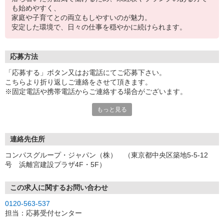
も始めやすく、
家庭や子育てとの両立もしやすいのが魅力。
安定した環境で、日々の仕事を穏やかに続けられます。
応募方法
「応募する」ボタン又はお電話にてご応募下さい。
こちらより折り返しご連絡をさせて頂きます。
※固定電話や携帯電話からご連絡する場合がございます。
もっと見る
【WEB応募受付後の流れ】
［1］「応募する」ボタンよりご応募下さい♪
↓
［2］携帯のショートメッセージ（SMS）に質問フォームをお送り
連絡先住所
させて頂きますので、
コンパスグループ・ジャパン（株） （東京都中央区築地5-5-12
メッセージに従ってご質問にご回答頂き、ご都合の良い面接日
号 浜離宮建設プラザ4F・5F）
程をご選択ください♪
※携帯電話番号の登録不備等、SMSが配信されない場合には別途ご
連絡させて頂きます。
この求人に関するお問い合わせ
↓
0120-563-537
［3］面接実施。履歴書（写真貼付）をお持ちください。
担当：応募受付センター
面接では仕事内容や職場についてなど、気になることやご希望は