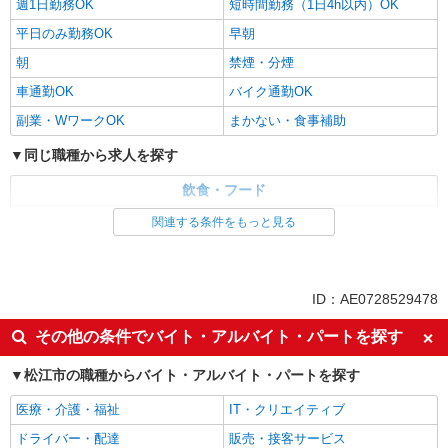
週1日勤務OK
短時間勤務（1日4h以内）OK
平日のみ勤務OK
早朝
朝
禁煙・分煙
車通勤OK
バイク通勤OK
副業・WワークOK
まかない・食事補助
同じ職種から求人を探す
飲食・フード
調理・調理補助・調理師
関連する条件をもっと見る
同じ特徴から求人を探す
ミドル（40代～）活躍中
交通費支給
ID：AE0728529478
社会保険あり
社員登用あり
その他の条件でバイト・アルバイト・パートを探す
未経験歓迎
週1日勤務OK
松江市の職種からバイト・アルバイト・パートを探す
短時間勤務（1日4h以内）OK
車通勤OK
副業・WワークOK
まかない・食事補助
医療・介護・福祉
IT・クリエイティブ
ドライバー・配達
販売・接客サービス