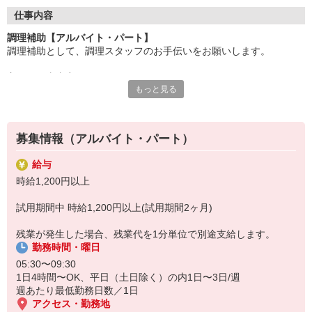
●20代〜50代の幅広い年代のスタッフが活躍中
仕事内容
主婦(夫)・フリーター・学生の方等、幅広い年代のスタッフが活
調理補助【アルバイト・パート】
躍中
調理補助として、調理スタッフのお手伝いをお願いします。
●安心の教育体制
主なお仕事内容
入社後は先輩たちが優しくフォローしながら進めますので、
もっと見る
〇小鉢や付け合わせをお皿に盛り付ける
安心してお仕事を始められます。
〇キッチンの片付け
〇料理提供の準備、洗い場
【会社について】
給食受託の外資系大手企業、コンパスグループ・ジャパン。
募集情報（アルバイト・パート）
調理員が調理を行う為、包丁などは基本的には使いません。
全国約1,500ヵ所で「コントラクトフードサービス」を展開して
料理が苦手、普段は料理をあまりしないという方もご安心下さい♪
います
給与
盛り付けのお仕事が終わったら、料理提供の準備や洗い場など、
時給1,200円以上
別の担当のお手伝いをお願いすることもあります◎
試用期間中 時給1,200円以上(試用期間2ヶ月)
残業が発生した場合、残業代を1分単位で別途支給します。
勤務時間・曜日
05:30〜09:30
1日4時間〜OK、平日（土日除く）の内1日〜3日/週
週あたり最低勤務日数／1日
アクセス・勤務地