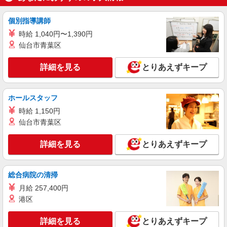
詳細を見る
キープ
個別指導講師
アルバイト
パート
すき家 9号松江西津田店
時給 1,040円〜1,390円
仙台市青葉区
すき家の店舗スタッフ（接客・調理・清掃な
ど）
詳細を見る
とりあえずキープ
時給1,100円 ※22:00〜翌5:00：時給1,375円 ※
高校生時給1,050円 ※早朝手当（5:00〜9:00）時給
＋150円
島根県松江市西津田5-1-11
ホールスタッフ
時給 1,150円
詳細を見る
キープ
仙台市青葉区
アルバイト
パート
詳細を見る
とりあえずキープ
すき家 432号松江古志原店
すき家の店舗スタッフ（接客・調理・清掃な
ど）
総合病院の清掃
［2026/10/01〜2026/12/31］ ※5:00〜22:00：
月給 257,400円
時給1,200円 ※22:00〜翌5:00：時給1,500円 ※高
校生時給1,150円 ※早朝手当（5:00〜9:00）時給＋
港区
島根県松江市古志原六丁目837-11・920-4、山
150円 ［通常］ 時給1,100円 ※22:00〜翌5:00：時
代町478-10・478-11・478-13・478-14・479-1の一
給1,375円 ※高校生時給1,050円 ※早朝手当
部
詳細を見る
とりあえずキープ
（5:00〜9:00）時給＋150円