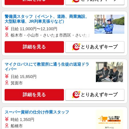
株式会社RAM シニアコート西津田
介護施設の調理スタッフ
警備員スタッフ（イベント、道路、商業施設、
月給230,000円〜400,000円 ＜給与の内訳＞ ・
大型駐車場、JR列車見張りなど）
基本給：230,000円〜400,000円 ※固定残業代30時
間分を含む 【その他手当・昇給・賞与】 ・店舗担
日給 11,000円〜12,100円
〒690-0017 島根県松江市西津田3丁目13－3 シ
当手当：20,000円（1店舗ごと） ・通勤手当：全
栃木市・小山市・さいたま市西区・さいたま市岩槻区・久喜市・
ニアコート西津田内
額支給 ・ガソリン手当：15円/km ・昇給：あり
・賞与：あり ・住宅手当（上限：30,000円 規定
詳細を見る
とりあえずキープ
詳細を見る
キープ
あり） ※単身者のみ 試用期間は3ヶ月です。 （そ
の間の条件に変更はありません。）
パート
マイクロバスにて教習所に通う生徒の送迎ドラ
松江西津田ショートステイそよ風：RO12075
イバー
調理スタッフ
日給 15,850円
【時給】1,033円〜1,100円 ▼下記別途支給 通
箕面市
勤手当 年末年始手当：380円/時 ※12/300時〜
1/324時 寸志あり：年2回（6月・12月） ※業績に
島根県松江市西津田2丁目8-20
詳細を見る
とりあえずキープ
よる
詳細を見る
キープ
スーパー資材の仕分け作業スタッフ
時給 1,350円
アルバイト
パート
モルツウェル株式会社
船橋市