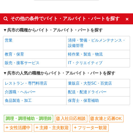
同じ特徴から求人を探す
ミドル（40代～）活躍中
交通費支給
その他の条件でバイト・アルバイト・パートを探す
社会保険あり
社員登用あり
呉市の職種からバイト・アルバイト・パートを探す
未経験歓迎
週2～3日勤務OK
営業
清掃・警備・ビルメンテナンス・
車通勤OK
副業・WワークOK
設備管理
まかない・食事補助
教育・保育
軽作業・製造・物流
販売・接客サービス
IT・クリエイティブ
呉市の人気の職種からバイト・アルバイト・パートを探す
レストラン・専門料理店
量販店・大型SC・百貨店
介護職・ヘルパー
配送・配達ドライバー
食品製造・加工
保育士・保育補助
調理・調理補助・調理師
入社日応相談
友達と応募OK
女性活躍中
主婦・主夫歓迎
フリーター歓迎