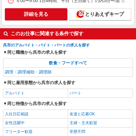
5:00〜9:00 1日4時間、平日（土日除く）の内3日〜/週 週あ
アルバイト
パート
すき家 31号呉海岸通り店
詳細を見る
とりあえずキープ
すき家の店舗スタッフ（接客・調理・清掃な
ど）
時給1,120円 ※22:00〜翌5:00：時給1,400円 ※
このお仕事に関連する条件で探す
高校生時給1,085円 ※土日祝手当 時給＋50円 ※
早朝手当（5:00〜9:00）時給＋150円
広島県呉市海岸1-7-12
呉市のアルバイト・バイト・パートの求人を探す
同じ職種から呉市の求人を探す
詳細を見る
キープ
飲食・フードすべて
アルバイト
パート
調理・調理補助・調理師
すき家 呉広店
すき家の店舗スタッフ（接客・調理・清掃な
同じ雇用形態から呉市の求人を探す
ど）
アルバイト
パート
時給1,120円 ※22:00〜翌5:00：時給1,400円 ※
高校生時給1,085円 ※土日祝手当 時給＋20円 ※
同じ特徴から呉市の求人を探す
早朝手当（5:00〜9:00）時給＋150円
広島県呉市広中町1-21
入社日応相談
友達と応募OK
詳細を見る
キープ
女性活躍中
主婦・主夫歓迎
フリーター歓迎
学歴不問
アルバイト
パート