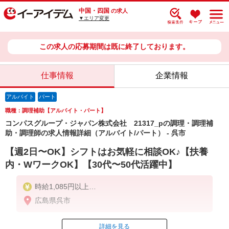
中国・四国
の求人
▼エリア変更
この求人の応募期間は既に終了しております。
仕事情報
企業情報
アルバイト
パート
職種：調理補助【アルバイト・パート】
コンパスグループ・ジャパン株式会社 21317_pの調理・調理補
助・調理師の求人情報詳細（アルバイト/パート） - 呉市
【週2日〜OK】シフトはお気軽に相談OK♪【扶養
内・WワークOK】【30代〜50代活躍中】
時給1,085円以上
広島県呉市
残業が発生した場合、残業代を1分単位で別途支給し
ます。
詳細を見る