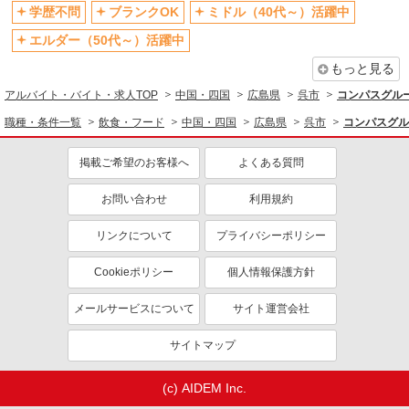
学歴不問
ブランクOK
ミドル（40代～）活躍中
エルダー（50代～）活躍中
もっと見る
アルバイト・バイト・求人TOP
中国・四国
広島県
呉市
コンパスグルー
職種・条件一覧
飲食・フード
中国・四国
広島県
呉市
コンパスグル
掲載ご希望のお客様へ
よくある質問
お問い合わせ
利用規約
リンクについて
プライバシーポリシー
Cookieポリシー
個人情報保護方針
メールサービスについて
サイト運営会社
サイトマップ
(c) AIDEM Inc.