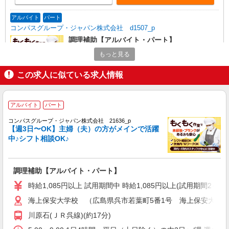
アルバイト
パート
コンパスグループ・ジャパン株式会社 d1507_p
調理補助【アルバイト・パート】
時給1,085円以上 試用期間中 時給1,085円以上
もっと見る
(試用期間2ヶ月) 残業が発生した場合、残業代を1
分単位で別途支給します。
この求人に似ている求人情報
ミツトヨ広島事業所_郷原工場 （広島県呉市
郷原町一ノ松光山10626番62）
アルバイト
パート
詳細を見る
キープ
コンパスグループ・ジャパン株式会社 21636_p
【週3日〜OK】主婦（夫）の方がメインで活躍
アルバイト
パート
中♪シフト相談OK♪
すき家 31号呉海岸通り店
すき家の店舗スタッフ（接客・調理・清掃な
ど）
調理補助【アルバイト・パート】
時給1,400円 ※土日祝手当 時給＋50円
時給1,085円以上 試用期間中 時給1,085円以上(試用期間
広島県呉市海岸1-7-12
海上保安大学校 （広島県呉市若葉町5番1号 海上保安大学
詳細を見る
キープ
川原石(ＪＲ呉線)(約17分)