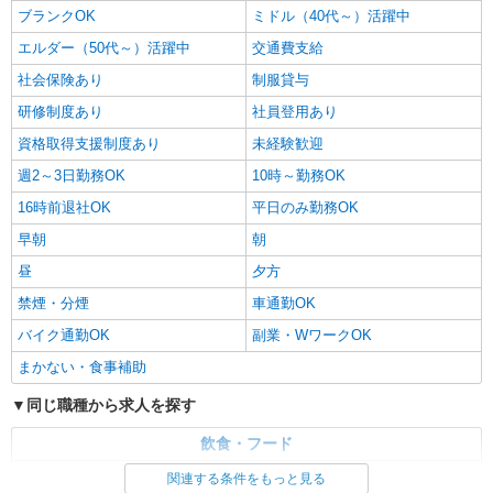
ブランクOK
ミドル（40代～）活躍中
なか卯 呉広店
接客・調理スタッフ（簡単な接客・調理・清
エルダー（50代～）活躍中
交通費支給
掃・など）
社会保険あり
制服貸与
時給1120円 22:00〜翌5:00：時給1400円 高校
研修制度あり
社員登用あり
生：時給1085円
広島県呉市広文化町1-6
資格取得支援制度あり
未経験歓迎
週2～3日勤務OK
10時～勤務OK
詳細を見る
キープ
16時前退社OK
平日のみ勤務OK
早朝
朝
アルバイト
パート
ジョリーパスタ 呉店
昼
夕方
キッチン（フード）スタッフ
禁煙・分煙
車通勤OK
時給1150円 ※22:00以降は時給1438円 ※労働
バイク通勤OK
副業・WワークOK
組合費あり（基本時給×月間時間数×1.8％） ■土
日・祝手当 土日・祝は時給＋50円
広島県呉市中央2-5-20
まかない・食事補助
同じ職種から求人を探す
詳細を見る
キープ
飲食・フード
調理・調理補助・調理師
関連する条件をもっと見る