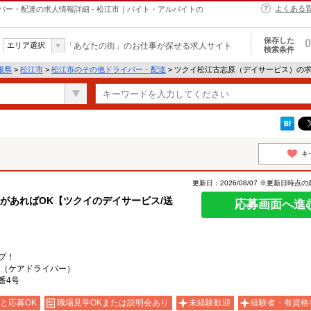
よくある
ー・配達の求人情報詳細 - 松江市｜バイト・アルバイトの
保存した
0
エリア選択
「あなたの街」のお仕事が探せる求人サイト
検索条件
根県
>
松江市
>
松江市のその他ドライバー・配達
> ツクイ松江古志原（デイサービス）の
キ
更新日：2026/08/07 ※更新日時点
許があればOK【ツクイのデイサービス/送
応募画面へ進
プ！
（ケアドライバー）
番4号
と応募OK
職場見学OKまたは説明会あり
未経験歓迎
経験者・有資格