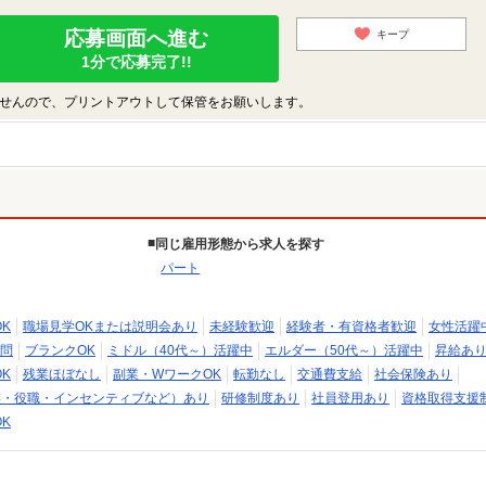
応募画面へ進む
キープ
1分で応募完了!!
せんので、プリントアウトして保管をお願いします。
同じ雇用形態から求人を探す
パート
K
職場見学OKまたは説明会あり
未経験歓迎
経験者・有資格者歓迎
女性活躍
問
ブランクOK
ミドル（40代～）活躍中
エルダー（50代～）活躍中
昇給あ
K
残業ほぼなし
副業・WワークOK
転勤なし
交通費支給
社会保険あり
族・役職・インセンティブなど）あり
研修制度あり
社員登用あり
資格取得支援
K