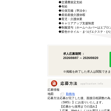
◆交通費規定支給
◆有給
◆社保完備（準法令）
◆産前産後介護休暇
◆育児・介護休業
◆キャリアアップ支援制度
◆制服貸与（ホームヘルパーはエプロ
◆髪色やネイル・まつげエクステ・ひ
求人応募期間 ：
2026/08/07 ～ 2026/08/20
※掲載を終了した求人は閲覧できま
応募情報
地図
勤務地
応募方法
応募が完了した後、面接日程調整の為
（SMS）】にお送りいたします。
【応募から採用までの流れ】
1.応募…Webもしくはお電話より応