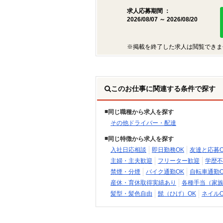
求人応募期間 ：
2026/08/07 ～ 2026/08/20
※掲載を終了した求人は閲覧できま
このお仕事に関連する条件で探す
同じ職種から求人を探す
その他ドライバー・配達
同じ特徴から求人を探す
入社日応相談
即日勤務OK
友達と応募O
主婦・主夫歓迎
フリーター歓迎
学歴不
禁煙・分煙
バイク通勤OK
自転車通勤O
産休・育休取得実績あり
各種手当（家
髪型・髪色自由
髭（ひげ）OK
ネイルO