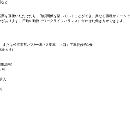
業など
言葉を直接いただけたり、信頼関係を築いていくことができ、異なる職種がチームで
いがあります。日勤の勤務でワークライフバランスに合わせた働き方ができます。
分、または松江市営バス/一畑バス乗車「上口」下車徒歩約1分
車場あり）
時間以内）
も可
求人
須