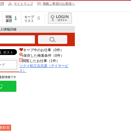
質問
サイトマップ
掲載ご希望のお客様へ
閲覧
キープ
1
0
履歴
リスト
ログイン
求人情報詳細
キープ中のお仕事（0件）
保存した検索条件（
0
件）
閲覧したお仕事（1件）
ープ
ツクイ松江古志原（デイサービ
ス）
の最新情報です
む
者歓迎