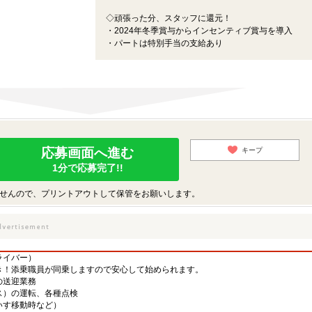
◇頑張った分、スタッフに還元！
・2024年冬季賞与からインセンティブ賞与を導入
・パートは特別手当の支給あり
応募画面へ進む
キープ
1分で応募完了!!
せんので、プリントアウトして保管をお願いします。
ライバー）
き！添乗職員が同乗しますので安心して始められます。
の送迎業務
）の運転、各種点検
いす移動時など）