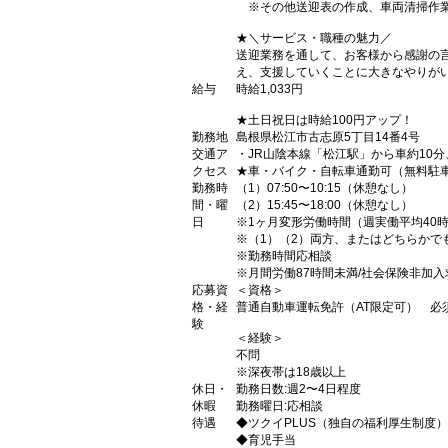
※その他送迎表の作成、車両清掃作
★＼サービス・職種の魅力／
送迎業務を通して、お客様から感謝の
え、支援していくことに大きなやりが
給与
時給1,033円
★土日祝日は時給100円アップ！
勤務地
島根県松江市古志原5丁目14番4号
交通ア
・JR山陰本線「松江駅」から車約10
クセス
★車・バイク・自転車通勤可（無料駐
勤務時
（1）07:50〜10:15（休憩なし）
間・曜
（2）15:45〜18:00（休憩なし）
日
※1ヶ月変形労働時間（週実働平均40
※（1）（2）両方、またはどちらかで
※勤務時間応相談
※月間労働87時間未満/社会保険非加入
応募資
＜資格＞
格・経
普通自動車運転免許（AT限定可） 必
験
＜経験＞
不問
※深夜帯は18歳以上
休日・
勤務日数:週2〜4日程度
休暇
勤務曜日:応相談
待遇
◆ツクイPLUS（独自の福利厚生制度）
◆育児手当