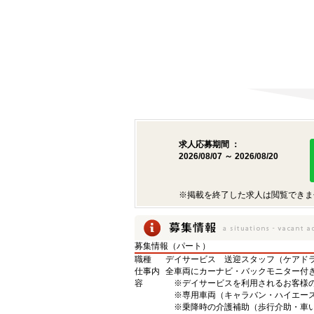
求人応募期間 ：
2026/08/07 ～ 2026/08/20
※掲載を終了した求人は閲覧できま
募集情報（パート）
職種
デイサービス 送迎スタッフ（ケアド
仕事内
全車両にカーナビ・バックモニター付
容
※デイサービスを利用されるお客様
※専用車両（キャラバン・ハイエース
※乗降時の介護補助（歩行介助・車