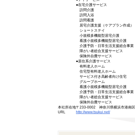
●在宅介護サービス
訪問介護
訪問入浴
訪問看護
居宅介護支援（ケアプラン作成）
ショートステイ
小規模多機能型居宅介護
看護小規模多機能型居宅介護
介護予防・日常生活支援総合事業
障がい者総合支援サービス
保険外自費サービス
●居住系介護サービス
有料老人ホーム
住宅型有料老人ホーム
サービス付き高齢者向け住宅
グループホーム
看護小規模多機能型居宅介護
介護予防・日常生活支援総合事業
障がい者総合支援サービス
保険外自費サービス
本社所在地
〒233-0002 神奈川県横浜市港南
URL
http://www.tsukui.net/