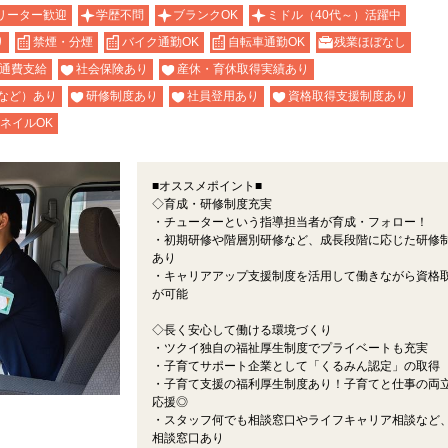
リーター歓迎
学歴不問
ブランクOK
ミドル（40代～）活躍中
り
禁煙・分煙
バイク通勤OK
自転車通勤OK
残業ほぼなし
通費支給
社会保険あり
産休・育休取得実績あり
など）あり
研修制度あり
社員登用あり
資格取得支援制度あり
ネイルOK
■オススメポイント■
◇育成・研修制度充実
・チューターという指導担当者が育成・フォロー！
・初期研修や階層別研修など、成長段階に応じた研修
あり
・キャリアアップ支援制度を活用して働きながら資格
が可能
◇長く安心して働ける環境づくり
・ツクイ独自の福祉厚生制度でプライベートも充実
・子育てサポート企業として「くるみん認定」の取得
・子育て支援の福利厚生制度あり！子育てと仕事の両
応援◎
・スタッフ何でも相談窓口やライフキャリア相談など
相談窓口あり