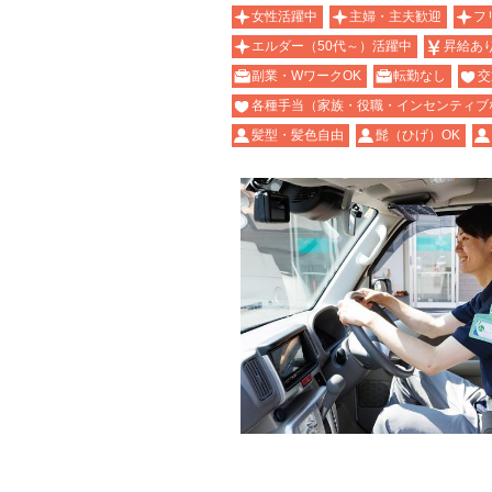
女性活躍中
主婦・主夫歓迎
フ
エルダー（50代～）活躍中
昇給あ
副業・WワークOK
転勤なし
交
各種手当（家族・役職・インセンティブ
髪型・髪色自由
髭（ひげ）OK