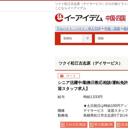
ツクイ松江古志原（デイサービス）のその他ドライバ
ことならイーアイデム
中国・四国
アルバイト・バイト・求人TOP
>
中国・四国
>
島
勤務地
職種
ツクイ松江古志原（デイサービス）
パート
シニア活躍中/勤務日数応相談/運転免
迎スタッフ求人】
給与
時給1,033円
★土日祝日は時給100円アッ
職種
デイサービス 送迎スタッフ
勤務地
島根県松江市古志原5丁目14
入社日応相談
即日勤務OK
友達