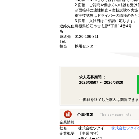
2.面接…ご質問や働き方の相談も受け
※面接時に適性検査＋実技試験を実施
※実技試験はドライバーの職種のみと
3.採用…入社日はご相談に応じます。
連絡先住
島根県松江市古志原5丁目14番4号
所
連絡先
0120-106-311
TEL
担当
採用センター
求人応募期間 ：
2026/08/07 ～ 2026/08/20
※掲載を終了した求人は閲覧できま
企業情報
社名
株式会社ツクイ
株式会社ツクイ
企業概要
【事業内容】
●デイサービス