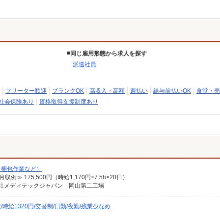
同じ雇用形態から求人を探す
派遣社員
フリーター歓迎
ブランクOK
高収入・高額
週払い
給与前払いOK
食堂・売
社会保険あり
資格取得支援制度あり
・梱包作業など）
例≫ 175,500円（時給1,170円×7.5h×20日）
式会社メディテックジャパン 岡山第二工場
給1320円/交替制/日勤/夜勤/残業少なめ