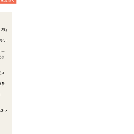
援制度あり
3勤
ラン
ケー
ださ
ビス
望条
ま
3つ