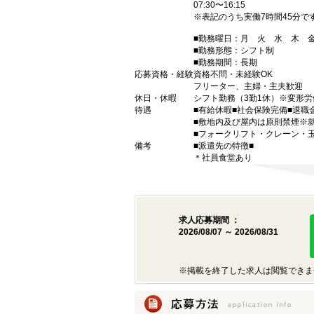
07:30〜16:15
※表記のうち実働7時間45分で
■勤務曜日：月 火 水 木
■勤務形態：シフト制
■勤務期間：長期
応募資格・経験
資格不問・未経験OK
フリーター、主婦・主夫歓迎
休日・休暇
シフト勤務（3勤1休）※変形
待遇
■有給休暇■社会保険完備■退職
■敷地内及び屋内は原則禁煙※
■フォークリフト・クレーン・
備考
■派遣先の特徴■
＊社員食堂あり
求人応募期間 ：
2026/08/07 ～ 2026/08/31
※掲載を終了した求人は閲覧できま