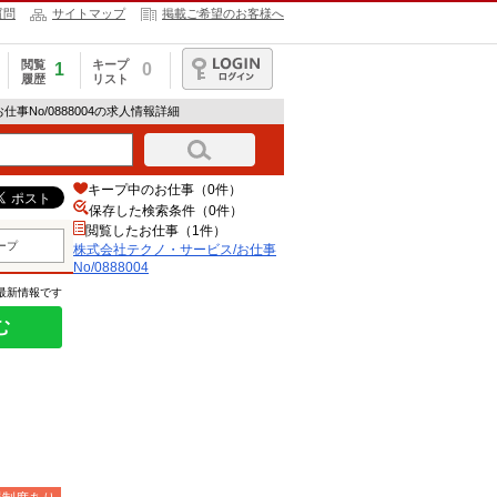
質問
サイトマップ
掲載ご希望のお客様へ
閲覧
キープ
1
0
履歴
リスト
ログイン
事No/0888004の求人情報詳細
キープ中のお仕事（0件）
保存した検索条件（
0
件）
閲覧したお仕事（1件）
ープ
株式会社テクノ・サービス/お仕事
No/0888004
の最新情報です
む