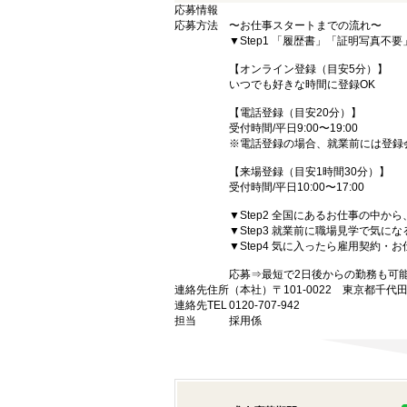
応募情報
応募方法
〜お仕事スタートまでの流れ〜
▼Step1 「履歴書」「証明写真不
【オンライン登録（目安5分）】
いつでも好きな時間に登録OK
【電話登録（目安20分）】
受付時間/平日9:00〜19:00
※電話登録の場合、就業前には登録
【来場登録（目安1時間30分）】
受付時間/平日10:00〜17:00
▼Step2 全国にあるお仕事の中
▼Step3 就業前に職場見学で気に
▼Step4 気に入ったら雇用契約・
応募⇒最短で2日後からの勤務も可
連絡先住所
（本社）〒101-0022 東京都千代
連絡先TEL
0120-707-942
担当
採用係