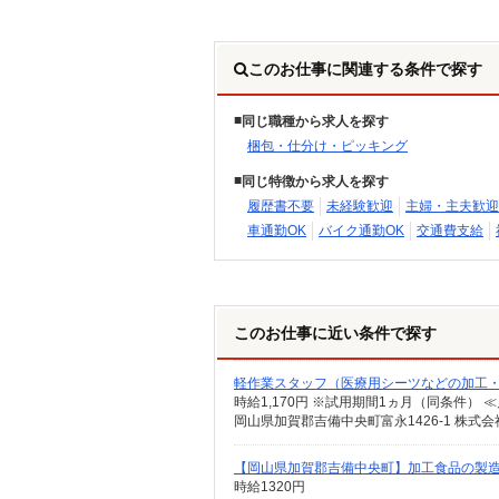
このお仕事に関連する条件で探す
同じ職種から求人を探す
梱包・仕分け・ピッキング
同じ特徴から求人を探す
履歴書不要
未経験歓迎
主婦・主夫歓迎
車通勤OK
バイク通勤OK
交通費支給
このお仕事に近い条件で探す
軽作業スタッフ（医療用シーツなどの加工
時給1,170円 ※試用期間1ヵ月（同条件） ≪月収
岡山県加賀郡吉備中央町富永1426-1 株
【岡山県加賀郡吉備中央町】加工食品の製造/時
時給1320円