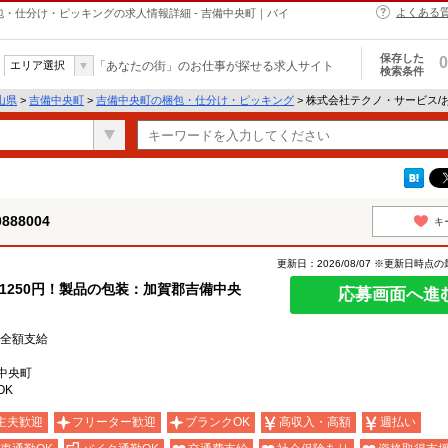
よくある
の梱包・仕分け・ピッキングの求人情報詳細 - 吉備中央町｜バイ
保存した
0
エリア選択
「あなたの街」のお仕事が探せる求人サイト
検索条件
山県
>
吉備中央町
>
吉備中央町の梱包・仕分け・ピッキング
> 株式会社テクノ・サービス/お仕
88004
キ
更新日：2026/08/07 ※更新日時点
1250円！製品の包装：加賀郡吉備中央
応募画面へ進
費全額支給
中央町
OK
主夫歓迎
フリーター歓迎
ブランクOK
高収入・高額
週払い