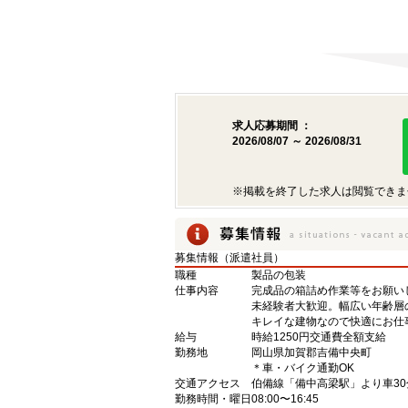
求人応募期間 ：
2026/08/07 ～ 2026/08/31
※掲載を終了した求人は閲覧できま
募集情報（派遣社員）
職種
製品の包装
仕事内容
完成品の箱詰め作業等をお願い
未経験者大歓迎。幅広い年齢層
キレイな建物なので快適にお仕
給与
時給1250円交通費全額支給
勤務地
岡山県加賀郡吉備中央町
＊車・バイク通勤OK
交通アクセス
伯備線「備中高梁駅」より車30
勤務時間・曜日
08:00〜16:45