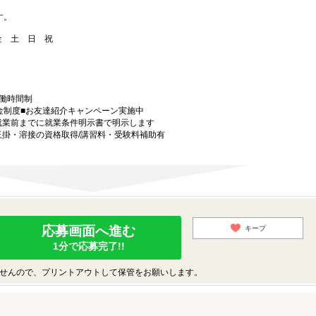
す。
 金 土 日 祝
労働時間制
金制度■お友達紹介キャンペーン実施中
就業前までに就業条件明示書で明示します
玉掛・溶接の資格取得/講習料・受験料補助有
応募画面へ進む
キープ
1分で応募完了!!
せんので、プリントアウトして保管をお願いします。