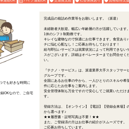
車通勤OK
バイク通勤OK
交通費支給
社会保険あり
資格取得支
完成品の箱詰め作業等をお願いします。（派遣）
未経験者大歓迎。幅広い年齢層の方が活躍しています。
1休のシフト制勤務です。
キレイな建物なので快適にお仕事できます。食堂あり♪
チに悩む心配なし！ご応募お待ちしております！
給与即払いサービスは就業状況によって利用できない
スがございます。詳細はオペレーターまでお問合せく
い。
『テクノ・サービス』は、派遣業界大手スタッフサー
グループです。
全国にあるお仕事の中から、一人ひとりのスキルや希
つでも好きな時間に
件に応じたお仕事をご案内します。
安全管理体制も万全ですので安心してご就業いただけ
録OKなので、ご自宅
す。
登録方法は、【オンライン】【電話】【登録会来場】の
から選べます♪
★★履歴書・証明写真は不要！★★
また、ご登録済の方はお仕事の紹介がスムーズです。
ご応募お待ちしています。