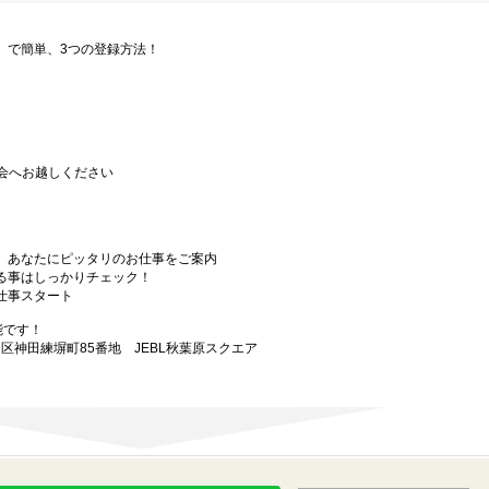
要」で簡単、3つの登録方法！
会へお越しください
から、あなたにピッタリのお仕事をご案内
なる事はしっかりチェック！
お仕事スタート
能です！
田区神田練塀町85番地 JEBL秋葉原スクエア