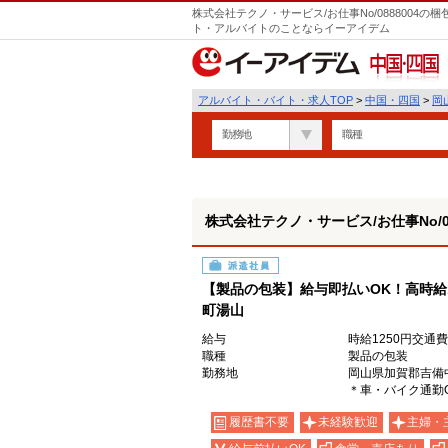
株式会社テクノ・サービス/お仕事No/0888004
ト・アルバイトのことならイーアイデム
中国・四国
アルバイト・バイト・求人TOP
>
中国・四国
>
岡
勤務地
職種
株式会社テクノ・サービス/お仕事No/08
派遣社員
【製品の包装】給与即払いOK！高時給
町湯山
給与
時給1250円交通
職種
製品の包装
勤務地
岡山県加賀郡吉備
＊車・バイク通勤
履歴書不要
未経験歓迎
主婦・