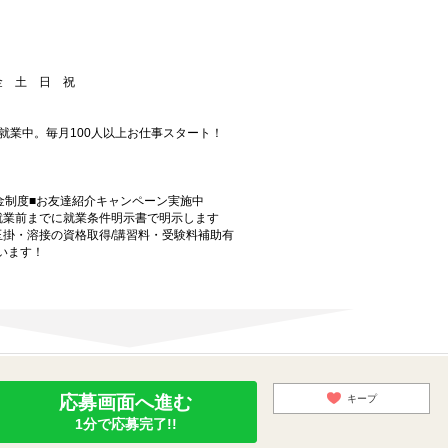
 金 土 日 祝
就業中。毎月100人以上お仕事スタート！
金制度■お友達紹介キャンペーン実施中
就業前までに就業条件明示書で明示します
玉掛・溶接の資格取得/講習料・受験料補助有
います！
応募画面へ進む
キープ
1分で応募完了!!