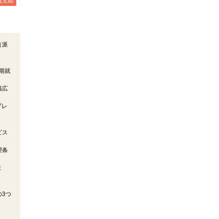
費支給
（派
期就
幅広
プレ
ビス
望条
ま
3つ