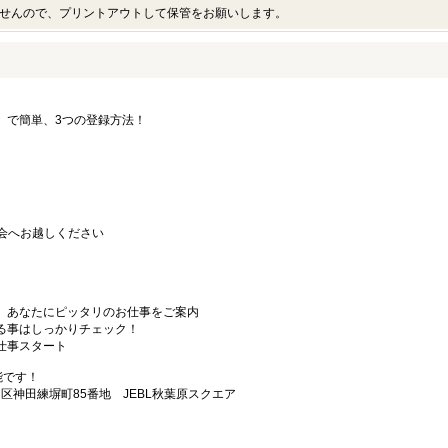
せんので、プリントアウトして保管をお願いします。
要」で簡単、3つの登録方法！
会へお越しください
から、あなたにピッタリのお仕事をご案内
なる事はしっかりチェック！
お仕事スタート
能です！
田区神田練塀町85番地 JEBL秋葉原スクエア