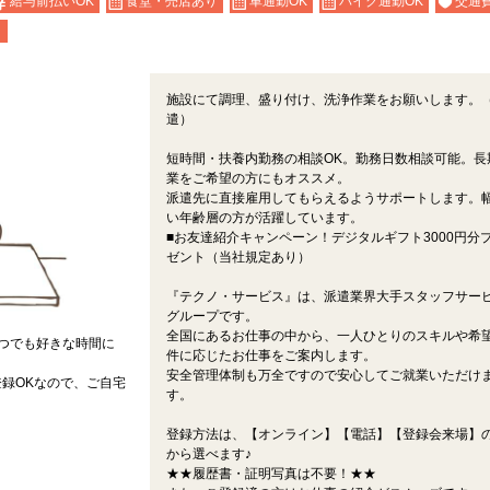
給与前払いOK
食堂・売店あり
車通勤OK
バイク通勤OK
交通
り
施設にて調理、盛り付け、洗浄作業をお願いします。
遣）
短時間・扶養内勤務の相談OK。勤務日数相談可能。長
業をご希望の方にもオススメ。
派遣先に直接雇用してもらえるようサポートします。
い年齢層の方が活躍しています。
■お友達紹介キャンペーン！デジタルギフト3000円分
ゼント（当社規定あり）
『テクノ・サービス』は、派遣業界大手スタッフサー
グループです。
全国にあるお仕事の中から、一人ひとりのスキルや希
つでも好きな時間に
件に応じたお仕事をご案内します。
安全管理体制も万全ですので安心してご就業いただけ
録OKなので、ご自宅
す。
登録方法は、【オンライン】【電話】【登録会来場】の
から選べます♪
★★履歴書・証明写真は不要！★★