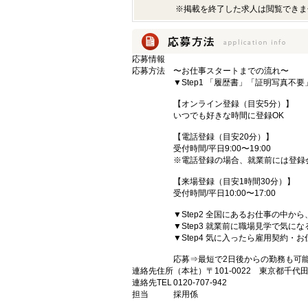
※掲載を終了した求人は閲覧できま
応募情報
応募方法
〜お仕事スタートまでの流れ〜
▼Step1 「履歴書」「証明写真不
【オンライン登録（目安5分）】
いつでも好きな時間に登録OK
【電話登録（目安20分）】
受付時間/平日9:00〜19:00
※電話登録の場合、就業前には登録
【来場登録（目安1時間30分）】
受付時間/平日10:00〜17:00
▼Step2 全国にあるお仕事の中
▼Step3 就業前に職場見学で気に
▼Step4 気に入ったら雇用契約・
応募⇒最短で2日後からの勤務も可
連絡先住所
（本社）〒101-0022 東京都千代
連絡先TEL
0120-707-942
担当
採用係