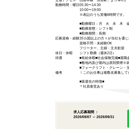
交通アクセス
山陰本線「須佐駅」より車6分
勤務時間・曜日
05:30〜14:30
10:00〜19:00
※表記のうち実働8時間です。
■勤務曜日：月 火 水 木
■勤務形態：シフト制
■勤務期間：長期
応募資格・経験
35カ国以上の方々が当社を通じ
資格不問・未経験OK
フリーター、主婦・主夫歓迎
休日・休暇
シフト勤務（週休2日）
待遇
■有給休暇■社会保険完備■退職
■敷地内及び屋内は原則禁煙※
■フォークリフト・クレーン・
備考
！このお仕事は複数名募集して
■派遣先の特徴■
＊社員食堂あり
求人応募期間 ：
2026/08/07 ～ 2026/08/31