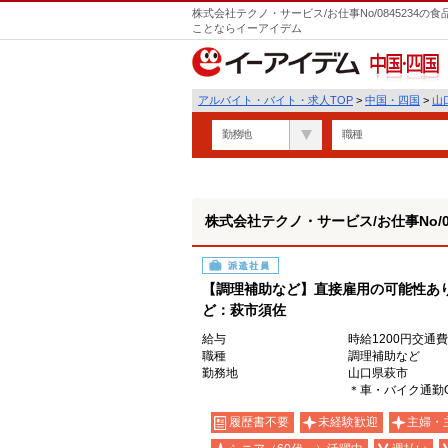
株式会社テクノ・サービス/お仕事No/0845234
ことならイーアイデム
中国・四国
アルバイト・バイト・求人TOP
>
中国・四国
>
山
勤務地
職種
株式会社テクノ・サービス/お仕事No/08
派遣社員
【調理補助など】直接雇用の可能性あ
ど：萩市須佐
給与
時給1200円交通
職種
調理補助など
勤務地
山口県萩市
＊車・バイク通勤
履歴書不要
未経験歓迎
主婦・