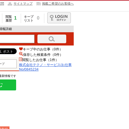
質問
サイトマップ
掲載ご希望のお客様へ
閲覧
キープ
1
0
履歴
リスト
ログイン
人情報詳細
キープ中のお仕事（0件）
保存した検索条件（
0
件）
閲覧したお仕事（1件）
ープ
株式会社テクノ・サービス/お仕事
No/0845234
の最新情報です
む