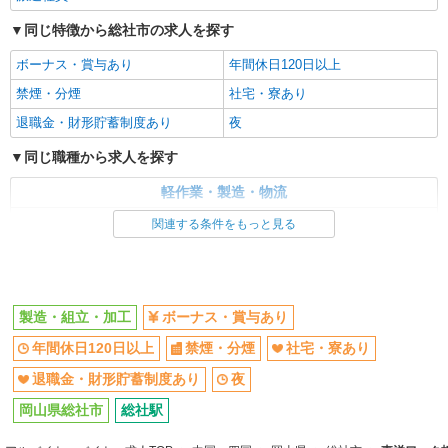
時給1,250円〜 ◆月収例）263,170円 (1,250円
×8h×21日+残業20h+深夜70h) ＜参考＞ 割増賃金
同じ特徴から総社市の求人を探す
(時給+割増) ・残業時：1,563円 ・深夜時(22時〜
岡山県総社市久代
翌5時)：1,563円
ボーナス・賞与あり
年間休日120日以上
禁煙・分煙
社宅・寮あり
詳細を見る
キープ
退職金・財形貯蓄制度あり
夜
派遣社員
同じ職種から求人を探す
人材プロオフィス株式会社
自動車内装部品の加工機械オペレーター
軽作業・製造・物流
時給1,350円〜 ◆月収例）286,444円 (1,350円
製造・組立・加工
関連する条件をもっと見る
×8h×21日+残業20h+深夜70h) ＜参考＞ 割増賃金
(時給+割増) ・残業時：1,688円 ・深夜時(22時〜
岡山県総社市井尻野
同じ特徴から求人を探す
翌5時)：1,688円 ・深夜残業時：2,025円
ボーナス・賞与あり
社宅・寮あり
詳細を見る
キープ
製造・組立・加工
ボーナス・賞与あり
派遣社員
年間休日120日以上
禁煙・分煙
社宅・寮あり
人材プロオフィス株式会社
退職金・財形貯蓄制度あり
夜
2交替・自動車用溶接機およびプレス機のオペ
レーター
岡山県総社市
総社駅
時給1,450円〜 ◆月収例）265,380円 (1,450円
×8h×21日+深夜60h) ＜参考＞ 割増賃金(時給+割