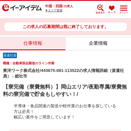
中国・四国
の求人
▼エリア変更
この求人の応募期間は既に終了しております。
仕事情報
企業情報
派遣社員
職種：自動車部品製造のライン作業
東洋ワーク株式会社/443675-081-113522の求人情報詳細（派遣社
員） - 総社市
【寮完備（寮費無料）】岡山エリア/夜勤専属/寮費無
料の寮完備で貯金もしやすい！/
半導体・食品関連の製造や軽作業のお仕事を探している
方は必見！
幅広い案件をご用意しています！