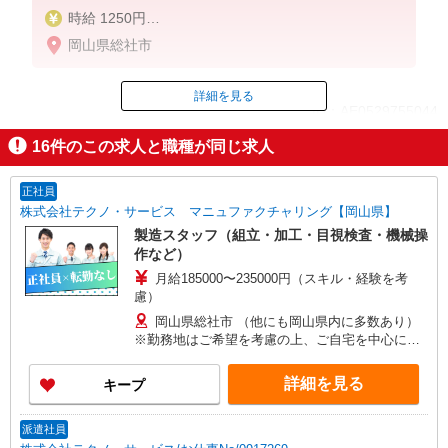
時給 1250円
月収例 223,438円＋交通費
岡山県総社市
時給 1,250円x8時間x20日＝200,000円
深夜 1,250円x0.25x75時間＝23,438円
賞与手当含【退職手当】制度あり
詳細を見る
ID：AE0529755044
16
件のこの求人と職種が同じ求人
掲載期間終了
正社員
株式会社テクノ・サービス マニュファクチャリング【岡山県】
製造スタッフ（組立・加工・目視検査・機械操
作など）
月給185000〜235000円（スキル・経験を考
慮）
岡山県総社市 （他にも岡山県内に多数あり）
※勤務地はご希望を考慮の上、ご自宅を中心に通
勤時間120分圏内のエリアとなります。（転勤な
し）
詳細を見る
キープ
派遣社員