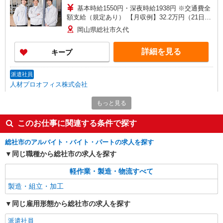
基本時給1550円・深夜時給1938円 ※交通費全
額支給（規定あり） 【月収例】32.2万円（21日勤
務＋残業20h＋深夜60h）
岡山県総社市久代
詳細を見る
キープ
派遣社員
人材プロオフィス株式会社
2交替・工場で自動車部品の組立、部品のセッ
もっと見る
トや洗浄作業
時給1,200円〜 ◆月収例）201,000円 (1,200円
このお仕事に関連する条件で探す
×8h×20日+深夜30h) ＜参考＞ 割増賃金(時給+割
増) ・深夜時(22時〜翌5時)：1,500円
岡山県総社市久代
総社市のアルバイト・バイト・パートの求人を探す
同じ職種から総社市の求人を探す
詳細を見る
キープ
軽作業・製造・物流すべて
派遣社員
製造・組立・加工
人材プロオフィス株式会社
同じ雇用形態から総社市の求人を探す
2交替・車のアクセルやブレーキペダルの組付
け
派遣社員