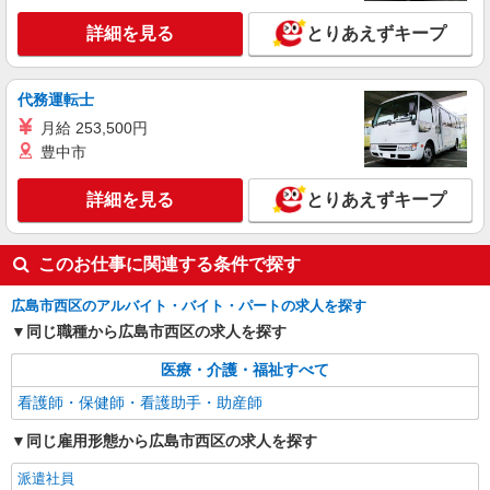
詳細を見る
とりあえずキープ
派遣社員
株式会社kotrio /●HR-H-1855365
新井口駅▼補助メイン！きれいな病院で車いす
代務運転士
誘導など［看護助手］
月給 253,500円
時給1450円〜1937円 ＜日払い有/週払い有/交
豊中市
通費全支給(ガソリン代含む)＞
広島県広島市西区
詳細を見る
とりあえずキープ
詳細を見る
キープ
このお仕事に関連する条件で探す
派遣社員
株式会社kotrio /●HR-H-1956307
広島市西区のアルバイト・バイト・パートの求人を探す
新井口駅｜看護師さんのサポートスタッフ募集
同じ職種から広島市西区の求人を探す
♪医療行為なし
医療・介護・福祉すべて
時給1450円〜1937円 ＜日払い有/週払い有/交
通費全支給(ガソリン代含む)＞
看護師・保健師・看護助手・助産師
広島県広島市西区
同じ雇用形態から広島市西区の求人を探す
詳細を見る
キープ
派遣社員