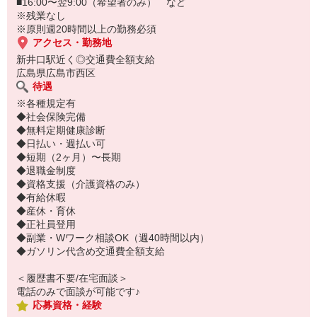
・全部夜勤で働きたい
■16:00〜翌9:00（希望者のみ） など
・夜勤は週1回までにしたい
※残業なし
・夜勤なしがいい
※原則週20時間以上の勤務必須
などなど、希望の働き方を教えてください◎
アクセス・勤務地
新井口駅近く◎交通費全額支給
広島県広島市西区
待遇
※各種規定有
◆社会保険完備
◆無料定期健康診断
◆日払い・週払い可
◆短期（2ヶ月）〜長期
◆退職金制度
◆資格支援（介護資格のみ）
◆有給休暇
◆産休・育休
◆正社員登用
◆副業・Wワーク相談OK（週40時間以内）
◆ガソリン代含め交通費全額支給
＜履歴書不要/在宅面談＞
電話のみで面談が可能です♪
応募資格・経験