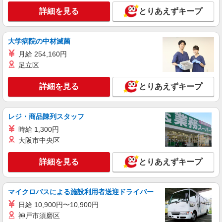
詳細を見る
とりあえずキープ
派遣社員
株式会社kotrio /●HR-H-2093075
大学病院の中材滅菌
＜横川駅＞元気も、プライベートも諦めない＊
週3〜OK/看護助手
月給 254,160円
時給1350円〜1937円 ＜日払い有/週払い有/交
足立区
通費全支給(ガソリン代含む)＞
広島県西区
詳細を見る
とりあえずキープ
詳細を見る
キープ
レジ・商品陳列スタッフ
時給 1,300円
派遣社員
株式会社kotrio /●HR-H-2078613
大阪市中央区
≪横川駅≫未経験・無資格から看護助手へ挑
戦！シフト相談OK♪
詳細を見る
とりあえずキープ
時給1500円〜2125円 ＜日払い有/週払い有/交
通費全支給(ガソリン代含む)＞
マイクロバスによる施設利用者送迎ドライバー
広島県西区
日給 10,900円〜10,900円
神戸市須磨区
詳細を見る
キープ