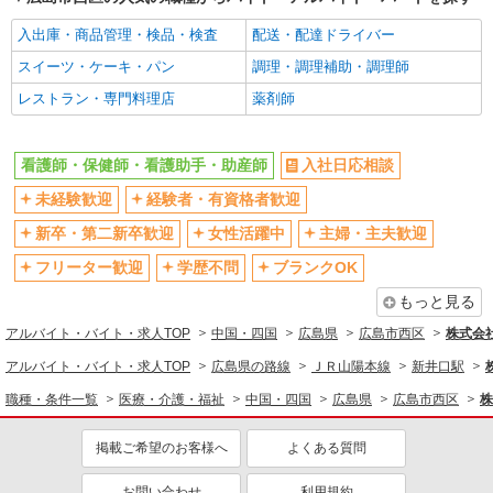
入出庫・商品管理・検品・検査
配送・配達ドライバー
スイーツ・ケーキ・パン
調理・調理補助・調理師
レストラン・専門料理店
薬剤師
看護師・保健師・看護助手・助産師
入社日応相談
未経験歓迎
経験者・有資格者歓迎
新卒・第二新卒歓迎
女性活躍中
主婦・主夫歓迎
フリーター歓迎
学歴不問
ブランクOK
もっと見る
アルバイト・バイト・求人TOP
中国・四国
広島県
広島市西区
株式会社k
アルバイト・バイト・求人TOP
広島県の路線
ＪＲ山陽本線
新井口駅
職種・条件一覧
医療・介護・福祉
中国・四国
広島県
広島市西区
株
掲載ご希望のお客様へ
よくある質問
お問い合わせ
利用規約