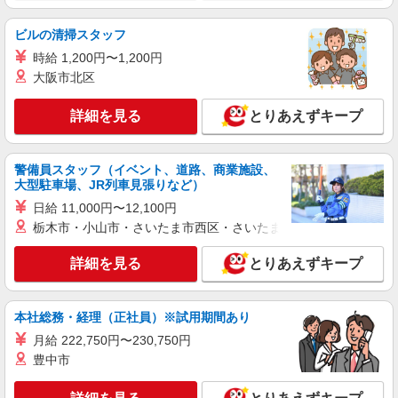
詳細を見る
キープ
ビルの清掃スタッフ
時給 1,200円〜1,200円
派遣社員
大阪市北区
株式会社kotrio /●HR-H-1849703
西広島駅＊看護助手(資格経験不問)募集♪食事
詳細を見る
とりあえずキープ
配膳などの補助業務
時給1450円〜1937円 ＜日払い有/週払い有/交
通費全支給(ガソリン代含む)＞
警備員スタッフ（イベント、道路、商業施設、
大型駐車場、JR列車見張りなど）
広島市内多数
日給 11,000円〜12,100円
詳細を見る
キープ
栃木市・小山市・さいたま市西区・さいたま市岩槻区・久喜市・
詳細を見る
とりあえずキープ
派遣社員
株式会社kotrio /●HR-H-1880316
＜西広島駅＞綺麗な病院の看護助手
本社総務・経理（正社員）※試用期間あり
時給1450円〜1937円 ＜日払い有/週払い有/交
月給 222,750円〜230,750円
通費全支給(ガソリン代含む)＞
豊中市
広島市内多数