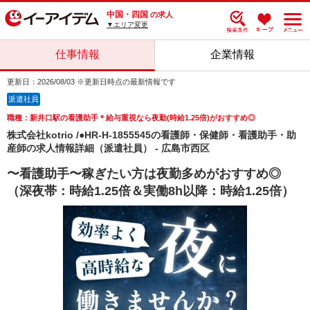
中国・四国
の求人
▼エリア変更
仕事情報
企業情報
更新日：2026/08/03 ※更新日時点の最新情報です
派遣社員
職種：新井口駅の看護助手＊給与重視なら夜勤(時給1.25倍)がおすすめ◎
株式会社kotrio /●HR-H-1855545の看護師・保健師・看護助手・助
産師の求人情報詳細（派遣社員） - 広島市西区
〜看護助手〜稼ぎたい方は夜勤多めがおすすめ◎
（深夜帯：時給1.25倍＆実働8h以降：時給1.25倍）