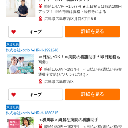
時給1,477円〜1,577円 ★土日祝日は時給100円
アップ！ ※給与幅は資格・経験等による
広島県広島市西区井口5丁目5-6
詳細を見る
キープ
派遣社員
株式会社kotrio /●HR-H-1991248
≪日払いOK！≫病院の看護助手＊即日勤務も
可能♪
時給1350円〜1937円 ＜日払い有/週払い有/交
通費全支給(ガソリン代含む)＞
広島県広島市西区
詳細を見る
キープ
派遣社員
株式会社kotrio /●HR-H-1880315
＜横川駅＞綺麗な病院の看護助手
時給1450円〜1937円 ＜日払い有/週払い有/交