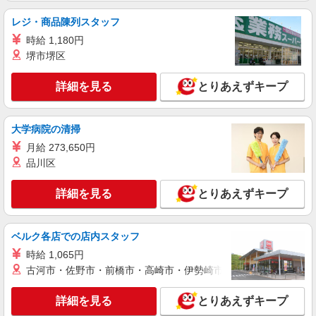
広島県広島市西区
レジ・商品陳列スタッフ
時給 1,180円
詳細を見る
キープ
堺市堺区
派遣社員
詳細を見る
とりあえずキープ
株式会社kotrio /●HR-H-2078575
＜横川駅＞元気も、プライベートも諦めない＊
週3〜OK/看護助手
大学病院の清掃
時給1500円〜2125円 ＜日払い有/週払い有/交
月給 273,650円
通費全支給(ガソリン代含む)＞
品川区
広島県西区
詳細を見る
とりあえずキープ
詳細を見る
キープ
派遣社員
ベルク各店での店内スタッフ
株式会社kotrio /●HR-H-1880317
時給 1,065円
＜新井口駅＞綺麗な病院の看護助手
古河市・佐野市・前橋市・高崎市・伊勢崎市・太田市・館林市・
時給1450円〜1937円 ＜日払い有/週払い有/交
通費全支給(ガソリン代含む)＞
詳細を見る
とりあえずキープ
広島県広島市西区