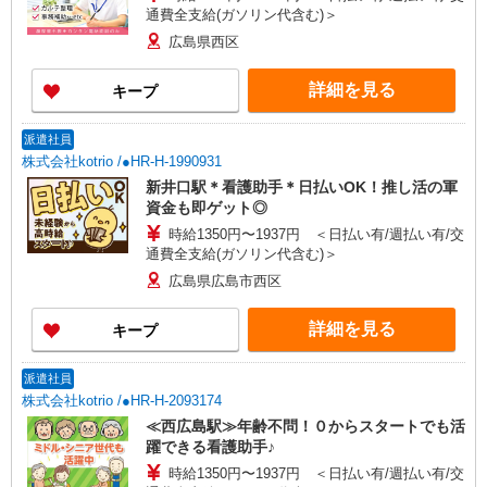
通費全支給(ガソリン代含む)＞
広島県西区
詳細を見る
キープ
派遣社員
株式会社kotrio /●HR-H-1990931
新井口駅＊看護助手＊日払いOK！推し活の軍
資金も即ゲット◎
時給1350円〜1937円 ＜日払い有/週払い有/交
通費全支給(ガソリン代含む)＞
広島県広島市西区
詳細を見る
キープ
派遣社員
株式会社kotrio /●HR-H-2093174
≪西広島駅≫年齢不問！０からスタートでも活
躍できる看護助手♪
時給1350円〜1937円 ＜日払い有/週払い有/交