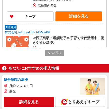
広島市内多数
詳細を見る
キープ
派遣社員
株式会社kotrio /●HR-H-1955909
≪西広島駅／看護助手≫子育て世代活躍中！働
きやすい環境♪
時給1450円〜1937円 ＜日払い有/週払い有/交
通費全支給(ガソリン代含む)＞
もっと見る
広島市内多数
あなたにおすすめの求人情報
詳細を見る
キープ
総合病院の清掃
派遣社員
株式会社kotrio /●HR-H-1849705
月給 257,400円
港区
新井口駅＊看護助手(資格経験不問)募集♪食事
配膳などの補助業務
詳細を見る
とりあえずキープ
時給1450円〜1937円 ＜日払い有/週払い有/交
通費全支給(ガソリン代含む)＞