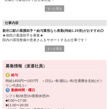
お気軽にご応募ください
もっと見る
仕事内容
新井口駅の看護助手＊給与重視なら夜勤(時給1.25倍)がおすすめ◎
★病院の看護助手を募集★
院内の環境整備や患者さんをサポートするお仕事です！
もっと見る
おもな仕事内容
・院内の清掃
・ベッドのシーツ交換
・医療器具の片づけや消毒
募集情報（派遣社員）
・食事や入浴などの生活介助 など
給与
【日収例：未経験/夜勤の場合】
時給1450円〜1937円 ＜日払い有/週払い有/交通費全支給(ガソ
時給1,350円×実働15h＝日収24,306円（深夜手当/残業手当含む）
リン代含む)＞
勤務時間・曜日
22時〜翌5時…時給1.25倍
実働8h以降…時給1.25倍
シフト制/休憩1h/夜勤休憩2h
給与重視の方、圧倒的に夜勤がおすすめです。
■8:00〜17:00
■11:00〜20:00