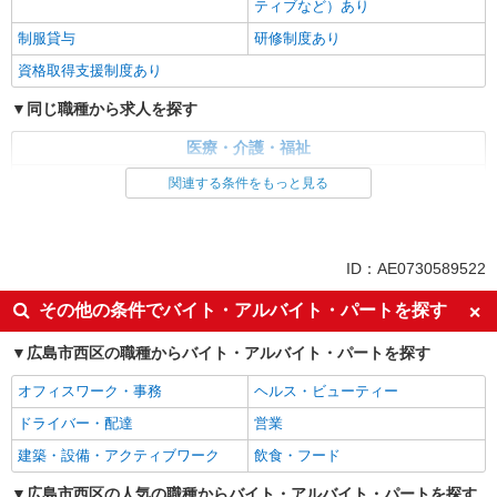
ティブなど）あり
制服貸与
研修制度あり
資格取得支援制度あり
同じ職種から求人を探す
医療・介護・福祉
看護師・保健師・看護助手・助産師
関連する条件をもっと見る
同じ特徴から求人を探す
未経験歓迎
ミドル（40代～）活躍中
ID：AE0730589522
ボーナス・賞与あり
車通勤OK
その他の条件でバイト・アルバイト・パートを探す
交通費支給
社会保険あり
広島市西区の職種からバイト・アルバイト・パートを探す
産休・育休取得実績あり
オフィスワーク・事務
ヘルス・ビューティー
ドライバー・配達
営業
建築・設備・アクティブワーク
飲食・フード
広島市西区の人気の職種からバイト・アルバイト・パートを探す