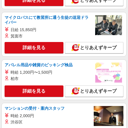
詳細を見る
とりあえずキープ
詳細を見る
キープ
派遣社員
マイクロバスにて教習所に通う生徒の送迎ドラ
株式会社kotrio /●HR-H-1955930
イバー
≪新井口駅／看護助手≫子育て世代活躍中！働
日給 15,850円
きやすい環境♪
箕面市
時給1450円〜1937円 ＜日払い有/週払い有/交
通費全支給(ガソリン代含む)＞
詳細を見る
とりあえずキープ
広島県広島市西区
詳細を見る
キープ
アパレル用品や雑貨のピッキング検品
時給 1,200円〜1,500円
派遣社員
柏市
株式会社kotrio /●HR-H-2078594
≪新井口駅≫年齢不問！０からスタートでも活
詳細を見る
とりあえずキープ
躍できる看護助手♪
時給1500円〜2125円 ＜日払い有/週払い有/交
通費全支給(ガソリン代含む)＞
マンションの受付・案内スタッフ
広島県広島市西区
時給 2,000円
渋谷区
詳細を見る
キープ