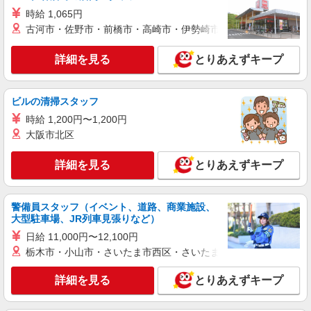
詳細を見る
キープ
時給 1,065円
古河市・佐野市・前橋市・高崎市・伊勢崎市・太田市・館林市・
派遣社員
株式会社kotrio /●HR-H-1854880
詳細を見る
とりあえずキープ
【面接なし】日払いでお給料即GETのデイサ
ービス＊戸坂駅
時給1450円〜1937円 ＜日払い有/週払い有/交
ビルの清掃スタッフ
通費全支給(ガソリン代含む)＞
時給 1,200円〜1,200円
広島市東区戸坂など
大阪市北区
詳細を見る
キープ
詳細を見る
とりあえずキープ
派遣社員
株式会社kotrio /●HR-H-1878348
警備員スタッフ（イベント、道路、商業施設、
大型駐車場、JR列車見張りなど）
＜デイサービス/矢賀駅＞面接なし！最短3日で
仕事スタート可◎
日給 11,000円〜12,100円
時給1450円〜1937円 ＜日払い有/週払い有/交
栃木市・小山市・さいたま市西区・さいたま市岩槻区・久喜市・
通費全支給(ガソリン代含む)＞
詳細を見る
とりあえずキープ
広島市東区
詳細を見る