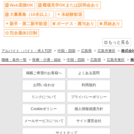
Web面接OK
職場見学OKまたは説明会あり
大量募集（10名以上）
未経験歓迎
新卒・第二新卒歓迎
ボーナス・賞与あり
昇給あり
完全週休2日制
もっと見る
アルバイト・バイト・求人TOP
中国・四国
広島県
広島市東区
株式会社
職種・条件一覧
医療・介護・福祉
中国・四国
広島県
広島市東区
株
掲載ご希望のお客様へ
よくある質問
お問い合わせ
利用規約
リンクについて
プライバシーポリシー
Cookieポリシー
個人情報保護方針
メールサービスについて
サイト運営会社
サイトマップ