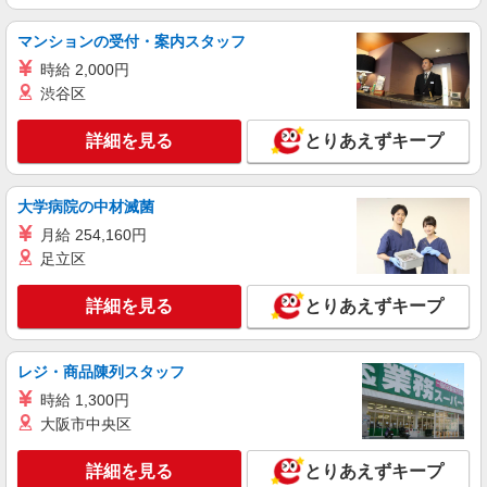
マンションの受付・案内スタッフ
派遣社員
株式会社kotrio /●HR-H-1855446
時給 2,000円
矢賀駅近くの病院で看護師さんのお手伝い★未
渋谷区
経験歓迎！
時給1450円〜1937円 ＜日払い有/週払い有/交
詳細を見る
とりあえずキープ
通費全支給(ガソリン代含む)＞
広島市東区
大学病院の中材滅菌
詳細を見る
キープ
月給 254,160円
足立区
派遣社員
株式会社kotrio /●HR-H-2077514
詳細を見る
とりあえずキープ
戸坂*デイでの生活補助☆新たなスキルを身に
つけて長く働く♪
レジ・商品陳列スタッフ
時給1350円〜1937円 ＜日払い有/週払い有/交
通費全支給(ガソリン代含む)＞
時給 1,300円
広島市東区戸坂など
大阪市中央区
詳細を見る
詳細を見る
キープ
とりあえずキープ