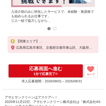
入浴介助のみに特化したサービスで、未経験・無資格で
いつも
呂のよろ
も始められるお仕事です。
わたし
三人一組で協力しながら...
こび」
【関東エリア】
月給232,000円〜265,000円
広島県広島市東区、京都府京都市東山区、大阪府大
【関東エリア以外】
阪市旭区、静岡県静岡市葵区、愛知県名古屋市名東
月給229,000円〜241,000円
区、福岡県福岡市中央区
※勤務地域により異なります
※地域手当含む
応募画面へ進む
※交付金手当含む
※各種手当は待遇項目を参照
1分で応募完了!!
キープ
求人応募期間：2026/08/01～2026/08/31
◎キャリアステップ年収モデル（参考値）
一般職（平均勤続年数5年）390万円
事業所長（平均勤続年数10年 2〜3年で所長になる
人もいます！）500万円
アサヒサンクリーンはアスケアへ！
ブロック長（平均勤続年数13年）650万円
2025年11月22日、アサヒサンクリーン株式会社は『株式会社AS
エリア長（平均勤続年数17年）720万円