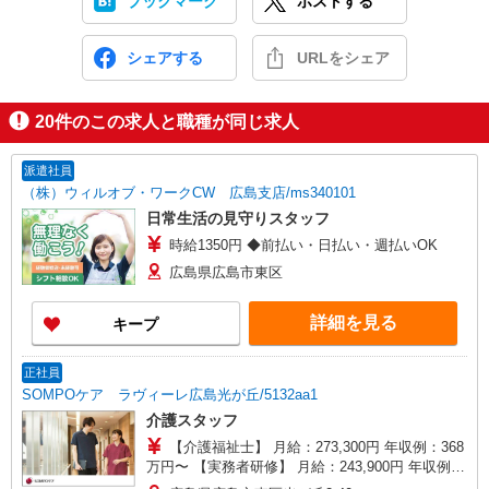
ブックマーク
ポストする
シェアする
URLをシェア
20
件のこの求人と職種が同じ求人
派遣社員
（株）ウィルオブ・ワークCW 広島支店/ms340101
日常生活の見守りスタッフ
時給1350円 ◆前払い・日払い・週払いOK
広島県広島市東区
詳細を見る
キープ
正社員
SOMPOケア ラヴィーレ広島光が丘/5132aa1
介護スタッフ
【介護福祉士】 月給：273,300円 年収例：368
万円〜 【実務者研修】 月給：243,900円 年収例：
329万円〜 【初任者研修・無資格】 月給：