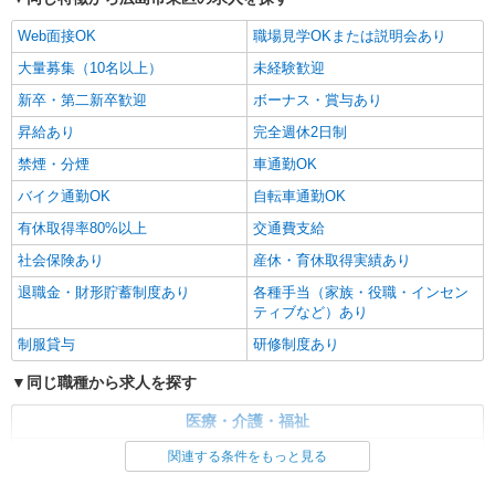
Web面接OK
職場見学OKまたは説明会あり
大量募集（10名以上）
未経験歓迎
新卒・第二新卒歓迎
ボーナス・賞与あり
昇給あり
完全週休2日制
禁煙・分煙
車通勤OK
バイク通勤OK
自転車通勤OK
有休取得率80%以上
交通費支給
社会保険あり
産休・育休取得実績あり
退職金・財形貯蓄制度あり
各種手当（家族・役職・インセン
ティブなど）あり
制服貸与
研修制度あり
同じ職種から求人を探す
医療・介護・福祉
介護職・ヘルパー
サービス提供責任者・ソーシャ
関連する条件をもっと見る
ルワーカー