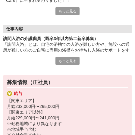
Care』に生まれ変わりました！！
これからもよろしくお願い申し上げます。
もっと見る
既卒3年以内の社会人の方は、2027年4月入社を条件として新卒
社員としての受け入れが可能です！
仕事内容
〜弊社での新卒社員には手厚いフォロー体制が整備されていま
訪問入浴の介護職員（既卒3年以内第二新卒募集）
す〜
「訪問入浴」とは、自宅の浴槽での入浴が難しい方や、施設への通
◆奨学金返済支援制度【新卒社員限定】（新卒の約半分がこの制
所が難しい方のご自宅に専用の浴槽をお持ちし入浴のサポートをす
度を利用）
るサービスのひとつです。
◆［1］本社での集合研修⇒［2］各配属地域での研修⇒［3］現
もっと見る
看護職員1名と介護職員2名の計3人のスタッフで巡回しています。
場デビュー
3人1組でお客様の対応をするので、介護が初めての方でも安心して
※本社教育課と配属地域の教育担当部署が手厚いフォローで現場
サービスを提供する事が出来ます。
デビューまでをフォローします。
このサービスを利用すると、お客様は身体も気持ちもほぐれて家族
※現場デビューしても3人1組のチームでのお仕事なので先輩職員
募集情報（正社員）
との会話を楽しむ時間も持てるようになったり、リラックスできる
2名が優しくフォローしてくれます。
ようになります。
給与
「ありがとう」と言われる事がやり甲斐にも繋がる、そんなお仕事
【関東エリア】
です。
月給232,000円〜265,000円
【関東エリア以外】
<具体的には>
月給229,000円〜241,000円
・軽量浴槽など各機材の搬入・組立
※勤務地域により異なります
・お客様の浴槽への移動のサポート
※地域手当含む
・スタッフ3人での入浴介助