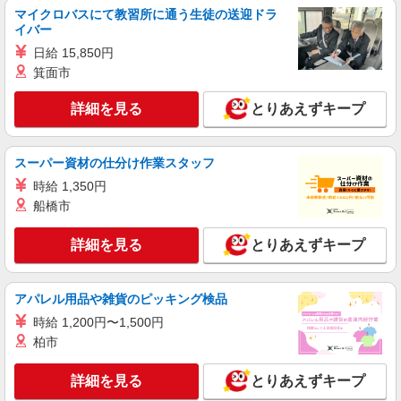
キープ
マイクロバスにて教習所に通う生徒の送迎ドラ
イバー
派遣社員
日給 15,850円
株式会社kotrio /●HR-H-2078534
箕面市
戸坂駅のデイSTAFF｜まずは「2ヵ月」お試し
で働く＊嬉しい高時給
詳細を見る
とりあえずキープ
時給1350円〜1937円 ＜日払い有/週払い有/交
通費全支給(ガソリン代含む)＞
広島市東区戸坂など
スーパー資材の仕分け作業スタッフ
時給 1,350円
詳細を見る
キープ
船橋市
派遣社員
詳細を見る
とりあえずキープ
株式会社kotrio /●HR-H-2078502
＼収入アップを全面サポート／小規模デイ
STAFF|資格支援制度あり
アパレル用品や雑貨のピッキング検品
時給1350円〜1937円 ＜日払い有/週払い有/交
時給 1,200円〜1,500円
通費全支給(ガソリン代含む)＞
柏市
広島市東区戸坂など
詳細を見る
とりあえずキープ
詳細を見る
キープ