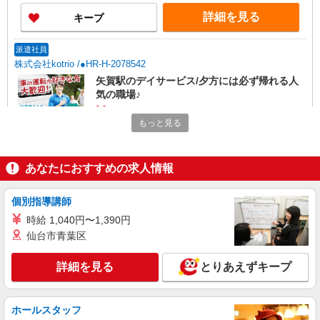
詳細を見る
キープ
派遣社員
株式会社kotrio /●HR-H-2078542
矢賀駅のデイサービス/夕方には必ず帰れる人
気の職場♪
時給1350円〜1937円 ＜日払い有/週払い有/交
もっと見る
通費全支給(ガソリン代含む)＞
広島市東区
あなたにおすすめの求人情報
詳細を見る
キープ
個別指導講師
派遣社員
時給 1,040円〜1,390円
株式会社kotrio /●HR-H-2078483
仙台市青葉区
戸坂駅のデイサービス★残業なし♪日勤のみ◎
夜はおうち時間
詳細を見る
とりあえずキープ
時給1350円〜1937円 ＜日払い有/週払い有/交
通費全支給(ガソリン代含む)＞
広島市東区戸坂など
ホールスタッフ