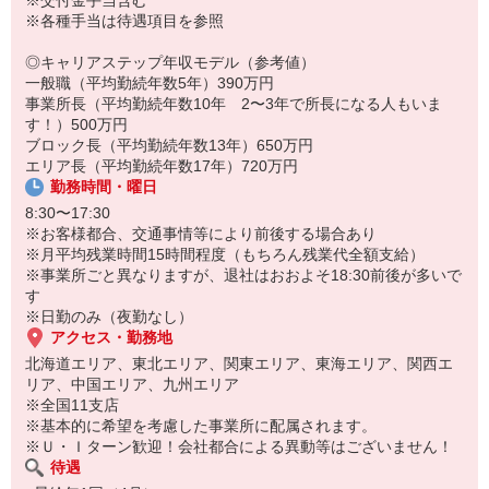
※交付金手当含む
・機材の洗浄・搬出
※各種手当は待遇項目を参照
【一日の流れ（例）】
◎キャリアステップ年収モデル（参考値）
8:30 出社：各事業所へ出社後、朝礼・準備を行い事業所出発
一般職（平均勤続年数5年）390万円
午前のサービス提供：1件サービス提供ごと移動をはさみます
事業所長（平均勤続年数10年 2〜3年で所長になる人もいま
12:00 休憩（1時間）
す！）500万円
午後のサービス提供
ブロック長（平均勤続年数13年）650万円
17:00 帰社（※道のり等によって変動あり）：使用した備品の片づ
エリア長（平均勤続年数17年）720万円
け・補充等
勤務時間・曜日
17:30〜18:30頃 退社
8:30〜17:30
★20代30代活躍中（平均年齢34歳）
※お客様都合、交通事情等により前後する場合あり
※月平均残業時間15時間程度（もちろん残業代全額支給）
※事業所ごと異なりますが、退社はおおよそ18:30前後が多いで
す
※日勤のみ（夜勤なし）
アクセス・勤務地
北海道エリア、東北エリア、関東エリア、東海エリア、関西エ
リア、中国エリア、九州エリア
※全国11支店
※基本的に希望を考慮した事業所に配属されます。
※Ｕ・Ｉターン歓迎！会社都合による異動等はございません！
待遇