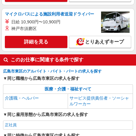
派遣社員
マイクロバスによる施設利用者送迎ドライバー
株式会社kotrio /●HR-H-2093056
日給 10,900円〜10,900円
≪戸坂駅≫夜勤なし！未経験・ブランクOKの
デイスタッフ
神戸市須磨区
時給1350円〜1937円 ＜日払い有/週払い有/交
通費全支給(ガソリン代含む)＞
詳細を見る
とりあえずキープ
広島市東区 ★来社不要/面接なし
このお仕事に関連する条件で探す
詳細を見る
キープ
広島市東区のアルバイト・バイト・パートの求人を探す
派遣社員
同じ職種から広島市東区の求人を探す
株式会社kotrio /●HR-H-2077481
向かう先は笑顔の待つ場所！デイサービスのサ
医療・介護・福祉すべて
ポート＆送迎STAFF
介護職・ヘルパー
サービス提供責任者・ソーシャ
時給1350円〜1937円 ＜日払い有/週払い有/交
ルワーカー
通費全支給(ガソリン代含む)＞
同じ雇用形態から広島市東区の求人を探す
広島市東区
正社員
詳細を見る
キープ
同じ特徴から広島市東区の求人を探す