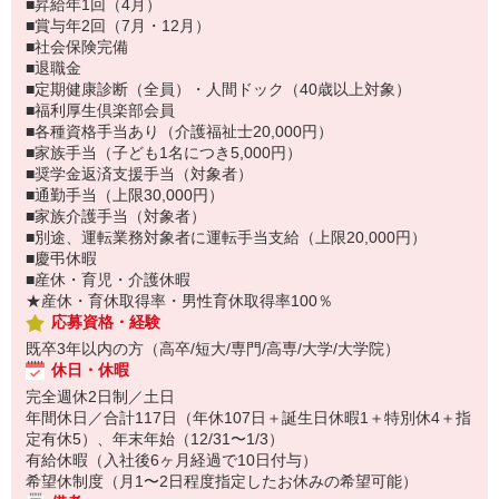
■昇給年1回（4月）
■賞与年2回（7月・12月）
■社会保険完備
■退職金
■定期健康診断（全員）・人間ドック（40歳以上対象）
■福利厚生倶楽部会員
■各種資格手当あり（介護福祉士20,000円）
■家族手当（子ども1名につき5,000円）
■奨学金返済支援手当（対象者）
■通勤手当（上限30,000円）
■家族介護手当（対象者）
■別途、運転業務対象者に運転手当支給（上限20,000円）
■慶弔休暇
■産休・育児・介護休暇
★産休・育休取得率・男性育休取得率100％
応募資格・経験
既卒3年以内の方（高卒/短大/専門/高専/大学/大学院）
休日・休暇
完全週休2日制／土日
年間休日／合計117日（年休107日＋誕生日休暇1＋特別休4＋指
定有休5）、年末年始（12/31〜1/3）
有給休暇（入社後6ヶ月経過で10日付与）
希望休制度（月1〜2日程度指定したお休みの希望可能）