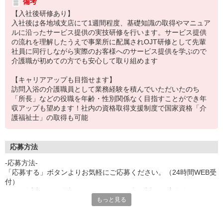
備考
【入社後研修あり】
入社後は各地域支店にて1週間程度、基礎知識の取得やマニュア
ルに沿ったサービス提供の実技研修を行います。サービス提供
の流れを理解したうえで事業所に配属されOJT研修として先輩
社員に同行しながら実際のお客様へのサービス提供を学ぶので
介護職が初めての方でも安心して取り組めます
【キャリアアップも目指せます】
訪問入浴の介護職員として業務経験を積んでいただいたのち
「所長」などの役職を年齢・性別関係なく目指すことができ年
収アップも望めます！社内の資格取得支援制度で国家資格「介
護福祉士」の取得も可能
応募方法
-応募方法-
「応募する」ボタンよりお気軽にご応募ください。（24時間WEB受
付）
1〜2日以内に、お電話またはメールにて折り返しご連絡致します。
もっと見る
-採用ステップ-
■ 説明会予約