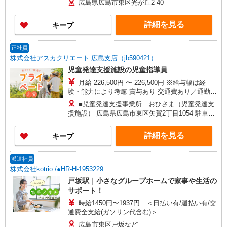
広島県広島市東区光が丘2-40
234,500円 年収例：317万円〜 ※職務手当、働き
がい向上手当、日祝手当（月平均2回分）、夜勤手
詳細を見る
キープ
当（月平均5回分）等、毎月平均的に支払われる手
当を含みます。 ※介護福祉士のみ、特別職務手当
も含む ◎残業時は別途時間外手当支給（超過1
正社員
分〜） ◎賞与 基本給2.08ヶ月分/年支給
株式会社アスカクリエート 広島支店（jb590421）
児童発達支援施設の児童指導員
月給 226,500円 〜 226,500円 ※給与幅は経
験・能力により考慮 賞与あり 交通費あり／通勤手
当（上限10,000円/月） ★基本給:200,000円 ★資
■児童発達支援事業所 おひさま（児童発達支
格手当:10,000円 ★処遇改善:16,500円 ★通勤手当
援施設） 広島県広島市東区矢賀2丁目1054 駐車場
（上限10,000円/月） (車の場合は距離に準ずる）
あり
★賞与年2回
詳細を見る
キープ
派遣社員
株式会社kotrio /●HR-H-1953229
戸坂駅｜小さなグループホームで家事や生活の
サポート！
時給1450円〜1937円 ＜日払い有/週払い有/交
通費全支給(ガソリン代含む)＞
広島市東区戸坂など