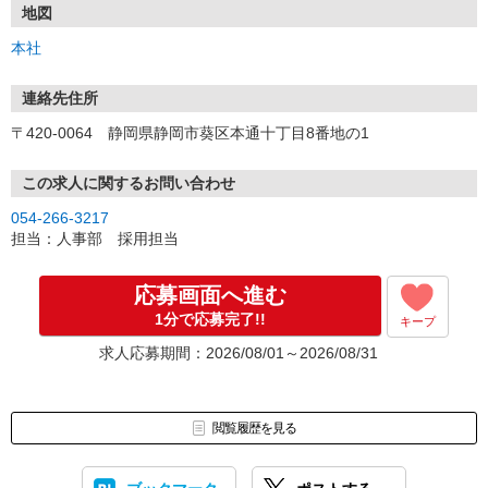
↓
地図
■ 会社説明会
本社
↓
■ 一次選考（WEBもしくは対面）
面接・適性検査・履歴書による選考を実施致します。
連絡先住所
↓
〒420-0064 静岡県静岡市葵区本通十丁目8番地の1
■ 二次選考（対面）
面接・筆記試験（国語・数学）による選考を実施致します。
また、面接は役員を交えて行います。
この求人に関するお問い合わせ
↓
054-266-3217
■ 内々定
担当：人事部 採用担当
※支店により選考内容が異なる場合があります。
応募画面へ進む
【提出書類】
1分で応募完了!!
キープ
履歴書（写真貼付）
選考希望の場合のみ提出
求人応募期間：2026/08/01～2026/08/31
★各支店では毎月、転職者向けにWEB説明会を実施しています。
「応募する前に話を聞いてみたい」、「もっと詳しい話を聞いてみ
たい」方などオンラインで気軽に参加可能です。
閲覧履歴を見る
詳しくはこちらよりご覧ください
https://forms.gle/TeYX56LwSQYbmA7Q6