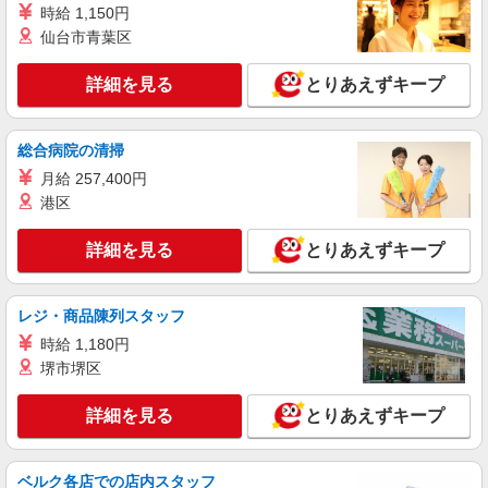
時給 1,150円
詳細を見る
キープ
仙台市青葉区
派遣社員
詳細を見る
とりあえずキープ
株式会社kotrio /●HR-H-1880284
「支払い日に間に合ったぜ！」日払いOK＊障
がい者支援STAFF
総合病院の清掃
時給1450円〜1937円 ＜日払い有/週払い有/交
月給 257,400円
通費全支給(ガソリン代含む)＞
港区
広島市東区戸坂など
詳細を見る
とりあえずキープ
詳細を見る
キープ
派遣社員
レジ・商品陳列スタッフ
株式会社kotrio /●HR-H-1855884
時給 1,180円
戸坂＊障がい者通所施設スタッフ大募集！無資
堺市堺区
格・未経験歓迎
時給1450円〜1937円 ＜日払い有/週払い有/交
詳細を見る
とりあえずキープ
通費全支給(ガソリン代含む)＞
広島市東区戸坂など
ベルク各店での店内スタッフ