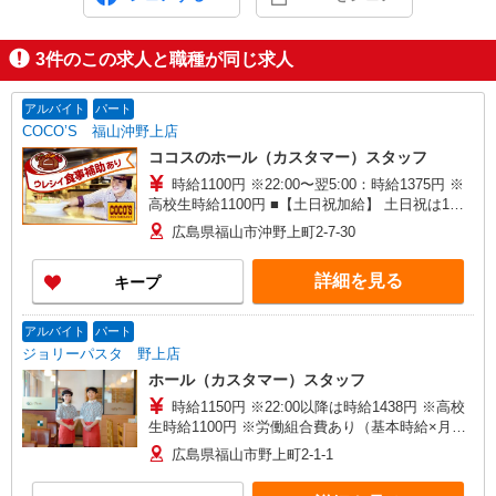
3
件のこの求人と職種が同じ求人
アルバイト
パート
COCO’S 福山沖野上店
ココスのホール（カスタマー）スタッフ
時給1100円 ※22:00〜翌5:00：時給1375円 ※
高校生時給1100円 ■【土日祝加給】 土日祝は1時
間当たり＋100円 ■特別手当 早朝手当（5:00〜
広島県福山市沖野上町2-7-30
8:00）時給＋200円
詳細を見る
キープ
アルバイト
パート
ジョリーパスタ 野上店
ホール（カスタマー）スタッフ
時給1150円 ※22:00以降は時給1438円 ※高校
生時給1100円 ※労働組合費あり（基本時給×月間
時間数×1.8％） ■土日・祝手当 土日・祝は時給＋
広島県福山市野上町2-1-1
50円