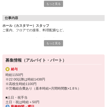
もっと見る
お客様に美味しさを提供しませんか？
あなたには、ホールスタッフとしての業務をお任せします。
接客が好きな方にピッタリ◎
仕事内容
対応力やコミュニケーション力が身につくことで
ホール（カスタマー）スタッフ
就活に活かせるかもしれませんよ？
ご案内、フロアでの接客、料理配膳など。
「やってみたい！」
そんな気持ちがあれば気軽にチャレンジしてみませんか？
まずは、メニューの種類や特徴を覚えることから！
ご応募お待ちしています。
もっと見る
はじめは、先輩が丁寧に指導します。
まかないはメニューのパスタやピザが50％OFFで食べられま
注文取りや配膳に慣れてきたら、
す。
レジ業務も教えていきます。
募集情報（アルバイト・パート）
給与
時給1150円
※22:00以降は時給1438円
※高校生時給1100円
※労働組合費あり（基本時給×月間時間数×1.8％）
■土日・祝手当
土日・祝は時給＋50円
勤務時間・曜日