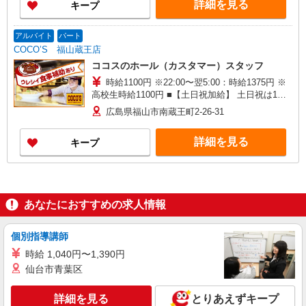
詳細を見る
キープ
アルバイト
パート
COCO’S 福山蔵王店
ココスのホール（カスタマー）スタッフ
時給1100円 ※22:00〜翌5:00：時給1375円 ※
高校生時給1100円 ■【土日祝加給】 土日祝は1時
間当たり＋100円 ■特別手当 早朝手当（5:00〜
広島県福山市南蔵王町2-26-31
8:00）時給＋200円
詳細を見る
キープ
あなたにおすすめの求人情報
個別指導講師
時給 1,040円〜1,390円
仙台市青葉区
詳細を見る
とりあえずキープ