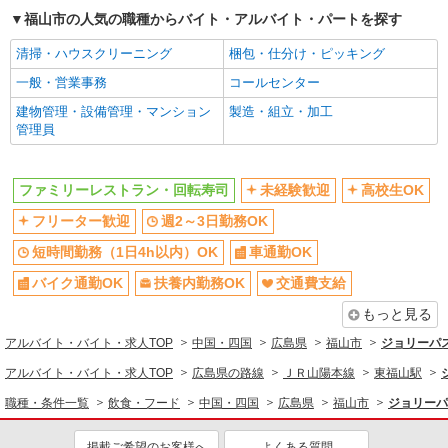
福山市の人気の職種からバイト・アルバイト・パートを探す
清掃・ハウスクリーニング
梱包・仕分け・ピッキング
一般・営業事務
コールセンター
建物管理・設備管理・マンション
製造・組立・加工
管理員
ファミリーレストラン・回転寿司
未経験歓迎
高校生OK
フリーター歓迎
週2～3日勤務OK
短時間勤務（1日4h以内）OK
車通勤OK
バイク通勤OK
扶養内勤務OK
交通費支給
もっと見る
アルバイト・バイト・求人TOP
中国・四国
広島県
福山市
ジョリーパ
アルバイト・バイト・求人TOP
広島県の路線
ＪＲ山陽本線
東福山駅
職種・条件一覧
飲食・フード
中国・四国
広島県
福山市
ジョリーパ
掲載ご希望のお客様へ
よくある質問