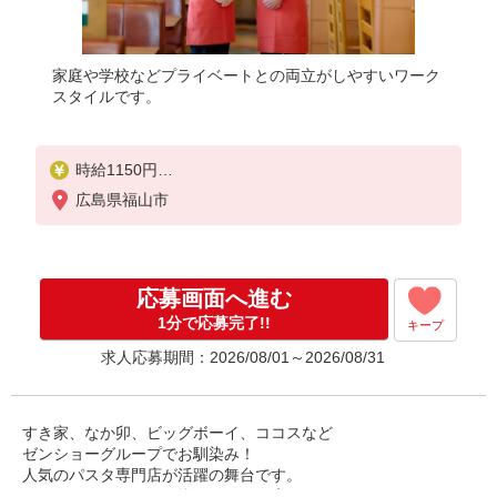
家庭や学校などプライベートとの両立がしやすいワーク
スタイルです。
時給1150円
※22:00以降は時給1438円
広島県福山市
※高校生時給1100円
※労働組合費あり（基本時給×月間時間数×1.8％）
■土日・祝手当
応募画面へ進む
土日・祝は時給＋50円
1分で応募完了!!
キープ
求人応募期間：2026/08/01～2026/08/31
すき家、なか卯、ビッグボーイ、ココスなど
ゼンショーグループでお馴染み！
人気のパスタ専門店が活躍の舞台です。
たくさんのメニューが揃っているお店で