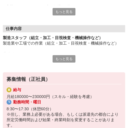
応募にあたり、経験や専門知識は問いません。
もっと見る
約束を守ること、きちんと連絡をすること、前向きに仕事へ取り
組むこと。
そんな姿勢を大切にできる方を歓迎します。
また、勤務時間やシフトなど柔軟に対応いただける方は、ご紹介
仕事内容
できるお仕事の幅も広がります。
製造スタッフ（組立・加工・目視検査・機械操作など）
製造業や工場での作業（組立・加工・目視検査・機械操作など）
長く働きたい――
その想いを、ここで実現しませんか？
具体的には・・・
製造業で正社員としてキャリアを築きたい方、ぜひご応募くださ
もっと見る
製品に不備がないか目視チェック
い。
部品を機械にセットしてボタン操作などなど
複雑な作業や力仕事はほとんどなく覚えやすいものばかり！
募集情報（正社員）
未経験の方もすぐに慣れていただけると思います。
給与
※当社（株）テクノ・サービスに正社員採用の上で、派遣就業先事
月給180000〜230000円（スキル・経験を考慮）
業所へ派遣となります。
勤務時間・曜日
8:30〜17:30（休憩60分）
※但し、業務上必要がある場合、もしくは派遣先の都合により
所定労働時間および始業・終業時刻を変更することがありま
す。