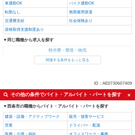
車通勤OK
バイク通勤OK
転勤なし
無期雇用派遣
交通費支給
社会保険あり
資格取得支援制度あり
同じ職種から求人を探す
軽作業・製造・物流
入出庫・商品管理・検品・検査
製造・組立・加工
関連する条件をもっと見る
同じ特徴から求人を探す
未経験歓迎
車通勤OK
ID：AE0730607409
交通費支給
社会保険あり
その他の条件でバイト・アルバイト・パートを探す
西条市の職種からバイト・アルバイト・パートを探す
建築・設備・アクティブワーク
販売・接客サービス
営業
ドライバー・配達
医療・介護・福祉
オフィスワーク・事務