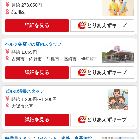
愛媛県西条市
月給 273,650円
品川区
詳細を見る
キープ
詳細を見る
とりあえずキープ
派遣社員
人材プロオフィス株式会社
ベルク各店での店内スタッフ
工具での半導体装置の組立スタッフ
時給 1,065円
時給1,500円〜 ◆月収例）240,000円 (1,500円
古河市・佐野市・前橋市・高崎市・伊勢崎市・太田市・館林市・
×8h×20日)
愛媛県西条市
詳細を見る
とりあえずキープ
詳細を見る
キープ
ビルの清掃スタッフ
正社員
職業紹介
時給 1,200円〜1,200円
株式会社リオン
大阪市北区
電動自転車の製造スタッフ
月給245,000円〜280,000円（経験・能力によ
詳細を見る
とりあえずキープ
る）
愛媛県西条市
警備員スタッフ（イベント、道路、商業施設、