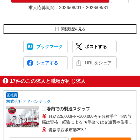
★入社前に配属先が決定する場合もございます。
求人応募期間：2026/08/01～2026/08/31
いずれの場合も、入社された時点で給与が発生します。（当社規
定あり）
▼面接地▼
閲覧履歴を見る
株式会社テクノ・サービス 松山営業所
〒790-0003 愛媛県松山市三番町7-1-21 ジブラルタ生命松山ビル
8階
ブックマーク
ポストする
シェアする
URLをシェア
17
件のこの求人と職種が同じ求人
正社員
株式会社アドバンテック
工場内での製造スタッフ
月給225,000円〜300,000円＋各種手当 ※給与
幅は資格・経験による ★手当ては交通費や住宅手
当、配偶者手当、 子供手当、時間外手当などし
愛媛県西条市港293-1
っかり別途支給！