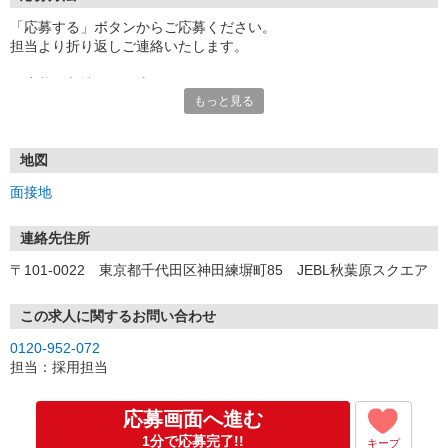
「応募する」ボタンからご応募ください。
担当より折り返しご連絡いたします。
≪応募〜入社までの流れ≫
もっと見る
▼書類選考（最短翌営業日）
*応募時にいただいた内容で書類選考させていただきます。
▼面接（最短翌営業日、30分程度）
*来社面接またはオンライン面接が可能です。
地図
*面接時、履歴書・職務経歴書の提出は不要です。
面接地
（応募情報不足の場合は、履歴書・職務経歴書を頂くケースがあ
ります。）
▼内定（面接後、最短翌営業日）
連絡先住所
*当社より内定通知をお送りします。
〒101-0022 東京都千代田区神田練塀町85 JEBL秋葉原スクエア
*内定にご承諾いただけましたら、採用決定となります。
▼入社（毎月1日、16日 ※休日の場合は後倒し）
*当社の正社員としてご入社いただきます。
この求人に関するお問い合わせ
*辞令の授与、オリエンテーションをお受けいただきます。
0120-952-072
▼配属先の決定（★）
担当：採用担当
*当社が配属先を決定します。
*配属先を実際にご確認いただき、最終確定します。
▼就業開始
応募画面へ進む
*配属先にて、当社の派遣スタッフとしてご就業いただきます。
1分で応募完了!!
キープ