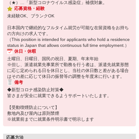
（★）…「新型コロナウイルス感染症」補償対象。
応募資格・経験
未経験OK、ブランクOK
日本国内で継続的なフルタイム就労が可能な在留資格をお持ち
の方向けの求人です。
（This position is intended for applicants who hold a residence
status in Japan that allows continuous full time employment.）
休日・休暇
土曜日、日曜日、国民の祝日、夏期、年末年始
※但し、派遣就業先事業所で勤務を行う者は、派遣先就業形態
に応じ定められる日を休日とし、当社の休日数と差がある場合
はその差に応じて休日の振替等の調整を年度末に行います。
備考
◆新型コロナ感染防止対策◆
皆さまが安全に就業できるようサポートいたします。
【受動喫煙防止について】
敷地内及び屋内は原則禁煙
※就業前までに就業条件明示書で明示します
応募方法