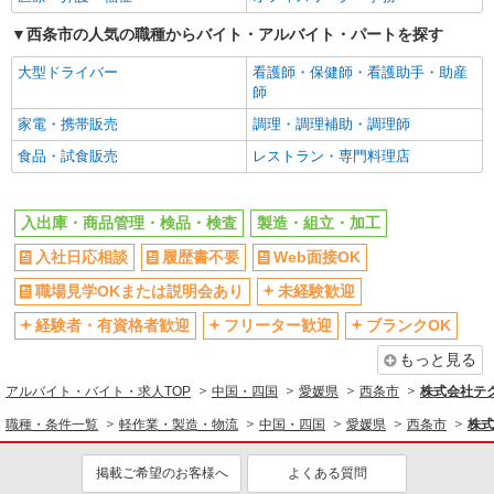
西条市の人気の職種からバイト・アルバイト・パートを探す
大型ドライバー
看護師・保健師・看護助手・助産
師
家電・携帯販売
調理・調理補助・調理師
食品・試食販売
レストラン・専門料理店
入出庫・商品管理・検品・検査
製造・組立・加工
入社日応相談
履歴書不要
Web面接OK
職場見学OKまたは説明会あり
未経験歓迎
経験者・有資格者歓迎
フリーター歓迎
ブランクOK
もっと見る
アルバイト・バイト・求人TOP
中国・四国
愛媛県
西条市
株式会社テ
職種・条件一覧
軽作業・製造・物流
中国・四国
愛媛県
西条市
株式
掲載ご希望のお客様へ
よくある質問