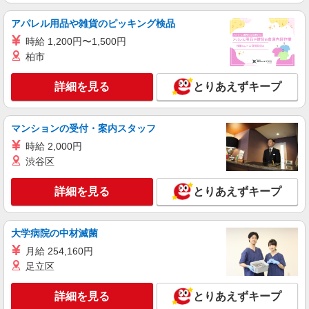
詳細を見る
キープ
アパレル用品や雑貨のピッキング検品
派遣社員
時給 1,200円〜1,500円
人材プロオフィス株式会社
柏市
3交替・プラスチック製品工場内での資材供給
時給1,350円〜 ◆月収例）244,292円 (1,350円
詳細を見る
とりあえずキープ
×7.5h×21日+残業10h+深夜43.75h) ＜参考＞ 割増
賃金(時給+割増) ・残業時：1,688円 ・深夜時(22
愛媛県西条市三芳
時〜翌5時)：1,688円
マンションの受付・案内スタッフ
詳細を見る
キープ
時給 2,000円
渋谷区
詳細を見る
とりあえずキープ
大学病院の中材滅菌
月給 254,160円
足立区
詳細を見る
とりあえずキープ