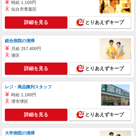
時給 1,150円
時給1150円 月収例：231、160円以上可能（月
仙台市青葉区
収例）（残業・休日出勤手当て等が含まれていま
す） 交通費全額支給
愛媛県西条市 ＊車・バイク通勤OK
詳細を見る
とりあえずキープ
詳細を見る
キープ
総合病院の清掃
派遣社員
月給 257,400円
株式会社テクノ・サービス/お仕事No/0903500
港区
組立・検査・梱包等
時給1150円 月収例：202、400円以上可能（月
詳細を見る
とりあえずキープ
収例）（残業・休日出勤手当て等が含まれていま
す） 交通費全額支給
愛媛県西条市 ＊車・バイク通勤OK
レジ・商品陳列スタッフ
詳細を見る
キープ
時給 1,180円
堺市堺区
正社員
職業紹介
株式会社リオン
詳細を見る
とりあえずキープ
自動車アクセサリーの製造スタッフ
月給245,000円〜280,000円（経験・能力によ
る）
大学病院の清掃