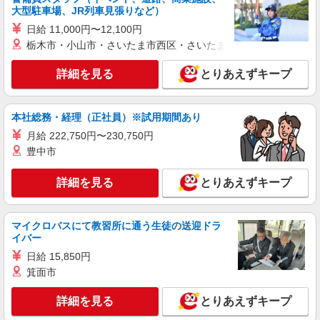
詳細を見る
キープ
大型駐車場、JR列車見張りなど）
日給 11,000円〜12,100円
契約社員
栃木市・小山市・さいたま市西区・さいたま市岩槻区・久喜市・
パラマウントケアサービス株式会社
倉庫スタッフ（福祉用具のメンテナンス）
詳細を見る
とりあえずキープ
月給制： 174,800円〜 【入社時の月収例】
190,850円/残業 12Hの場合（残業手当全額支給）
本社総務・経理（正社員）※試用期間あり
愛媛センター（愛媛県西条市ひうち字西ひうち
10-12） ★車通勤可（駐車場完備）
月給 222,750円〜230,750円
豊中市
詳細を見る
キープ
詳細を見る
とりあえずキープ
派遣社員
人材プロオフィス株式会社
マイクロバスにて教習所に通う生徒の送迎ドラ
オシロスコープなどを使用した電気部品の電気
イバー
試験
日給 15,850円
時給1,500円〜 ◆月収例）240,000円 (1,500円
箕面市
×8h×20日)
愛媛県西条市
詳細を見る
とりあえずキープ