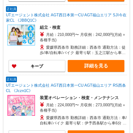
正社員
UTエージェント株式会社 AGT西日本第一CU AGT福山エリア SJI今在
家CL 《JBBQ1C》
組立・検査
月給：210,000円〜 月収例：242,000円(月給＋
各種手当)
愛媛県西条市 勤務詳細：西条市 通勤方法：徒
歩/車/自転車/バイク 最寄り駅：玉之江駅から車10
分 ※構内の（無料）駐車場利用OK
詳細を見る
キープ
正社員
UTエージェント株式会社 AGT西日本第一CU AGT福山エリア RS西条
CL 《Jczn1C》
装置オペレーション・検査・メンテナンス
月給：224,000円〜 月収例：273,000円(月給＋
各種手当)
愛媛県西条市 勤務詳細：西条市 通勤方法：車/
自転車/バイク 最寄り駅：伊予西条駅から車6分 ※
構内の（無料）駐車場利用OK