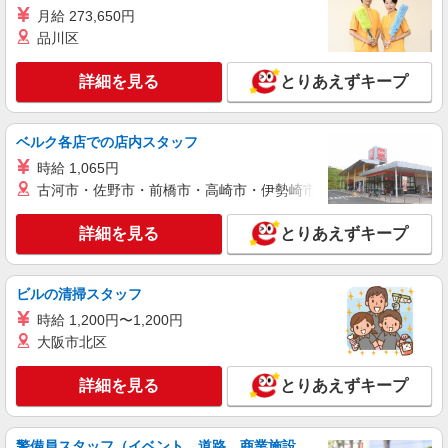
月給 273,650円
詳細を見る
キープ
品川区
派遣社員
詳細を見る
とりあえずキープ
株式会社テクノ・サービス/お仕事No/0914980
青果の品出し
時給1210円交通費全額支給
ベルク各店での店内スタッフ
広島県福山市 ＊車・バイク通勤OK
時給 1,065円
古河市・佐野市・前橋市・高崎市・伊勢崎市・太田市・館林市・
詳細を見る
キープ
詳細を見る
とりあえずキープ
派遣社員
株式会社テクノ・サービス/お仕事No/0901241
ビルの清掃スタッフ
NC旋盤オペレーター
時給 1,200円〜1,200円
時給1250円交通費全額支給
大阪市北区
広島県福山市 ＊車・バイク通勤OK
詳細を見る
とりあえずキープ
詳細を見る
キープ
派遣社員
警備員スタッフ（イベント、道路、商業施設、