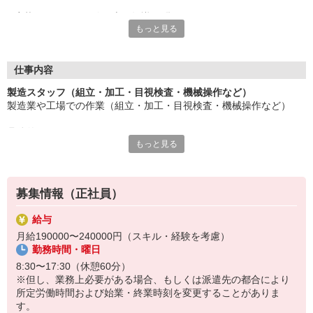
応募にあたり、経験や専門知識は問いません。
もっと見る
約束を守ること、きちんと連絡をすること、前向きに仕事へ取り
組むこと。
そんな姿勢を大切にできる方を歓迎します。
また、勤務時間やシフトなど柔軟に対応いただける方は、ご紹介
仕事内容
できるお仕事の幅も広がります。
製造スタッフ（組立・加工・目視検査・機械操作など）
製造業や工場での作業（組立・加工・目視検査・機械操作など）
長く働きたい――
その想いを、ここで実現しませんか？
具体的には・・・
製造業で正社員としてキャリアを築きたい方、ぜひご応募くださ
もっと見る
製品に不備がないか目視チェック
い。
部品を機械にセットしてボタン操作などなど
複雑な作業や力仕事はほとんどなく覚えやすいものばかり！
募集情報（正社員）
未経験の方もすぐに慣れていただけると思います。
給与
※当社（株）テクノ・サービスに正社員採用の上で、派遣就業先事
月給190000〜240000円（スキル・経験を考慮）
業所へ派遣となります。
勤務時間・曜日
8:30〜17:30（休憩60分）
※但し、業務上必要がある場合、もしくは派遣先の都合により
所定労働時間および始業・終業時刻を変更することがありま
す。