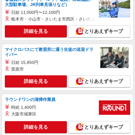
株式会社テクノ・サービス/お仕事No/0895061
大型駐車場、JR列車見張りなど）
部品の研磨・検品など
日給 11,000円〜12,100円
時給1120円交通費全額支給
栃木市・小山市・さいたま市西区・さいたま市岩槻区・久喜市・
広島県福山市 ＊車・バイク通勤OK
詳細を見る
とりあえずキープ
詳細を見る
キープ
マイクロバスにて教習所に通う生徒の送迎ドラ
派遣社員
イバー
株式会社テクノ・サービス/お仕事No/0901146
日給 15,850円
検品・機械操作
箕面市
時給1200円交通費全額支給
詳細を見る
とりあえずキープ
広島県福山市 ＊車・バイク通勤OK
詳細を見る
キープ
ラウンドワンの清掃作業員
時給 1,400円
派遣社員
大阪市城東区
株式会社テクノ・サービス/お仕事No/0827201
機械オペレーターなど
詳細を見る
とりあえずキープ
時給1200円交通費全額支給