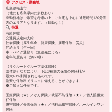
アクセス・勤務地
広島県福山市
（他にも広島県内に多数あり）
※勤務地はご希望を考慮の上、ご自宅を中心に通勤時間120分圏
内のエリアとなります。（転勤なし）
待遇
有給休暇
交通費規定内支給
社会保険（厚生年金、健康保険、雇用保険、労災）
昇給あり（年一回）
車・バイク通勤可（派遣先による）
定年制度あり（満60歳）
【リクルートグループ団体保険】
団体割引などにより、下記8種類の保険の保険料が
最大40％割引されるものです。
割安な保険料でリスクに備えることができます。
※ご加入は任意です。
医療保険（★）／がん保険／就業不能保険（★）／個人賠償責
任保険
障害保険／介護保険（★）／携行品損害保険／ホールインワン
保険