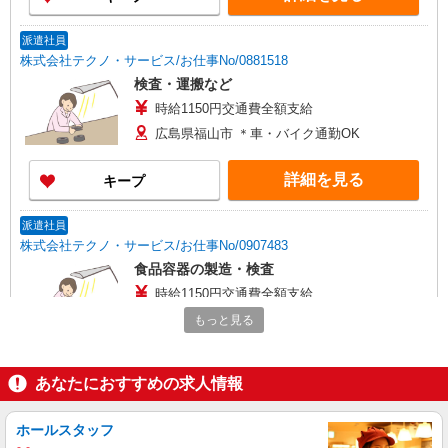
派遣社員
株式会社テクノ・サービス/お仕事No/0881518
検査・運搬など
時給1150円交通費全額支給
広島県福山市 ＊車・バイク通勤OK
詳細を見る
キープ
派遣社員
株式会社テクノ・サービス/お仕事No/0907483
食品容器の製造・検査
時給1150円交通費全額支給
広島県福山市 ＊車・バイク通勤OK
もっと見る
詳細を見る
キープ
あなたにおすすめの求人情報
派遣社員
ホールスタッフ
株式会社テクノ・サービス/お仕事No/0902280