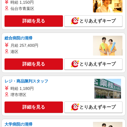
加工機の組立
時給 1,150円
仙台市青葉区
時給1150円交通費全額支給
広島県福山市
詳細を見る
とりあえずキープ
詳細を見る
キープ
総合病院の清掃
派遣社員
月給 257,400円
株式会社テクノ・サービス/お仕事No/0896459
港区
加工機オペレーター
時給1360円交通費全額支給
詳細を見る
とりあえずキープ
広島県福山市 ＊車・バイク通勤OK
レジ・商品陳列スタッフ
詳細を見る
キープ
時給 1,180円
派遣社員
堺市堺区
株式会社テクノ・サービス/お仕事No/0871474
機械オペレーター等
詳細を見る
とりあえずキープ
時給1200円交通費全額支給
広島県福山市
大学病院の清掃