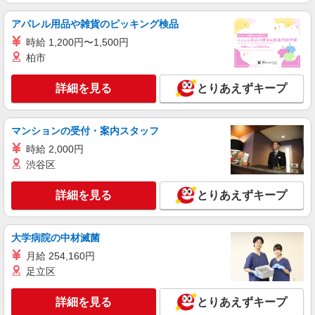
広島県福山市 ＊車・バイク通勤OK
アパレル用品や雑貨のピッキング検品
詳細を見る
キープ
時給 1,200円〜1,500円
柏市
派遣社員
株式会社テクノ・サービス/お仕事No/0888225
詳細を見る
とりあえずキープ
検品・梱包業務など
時給1140円交通費全額支給
マンションの受付・案内スタッフ
広島県福山市 ＊車・バイク通勤OK
時給 2,000円
渋谷区
詳細を見る
キープ
詳細を見る
とりあえずキープ
派遣社員
株式会社テクノ・サービス/お仕事No/0860492
部品の機械加工など
大学病院の中材滅菌
時給1150円交通費全額支給
月給 254,160円
広島県福山市
足立区
詳細を見る
キープ
詳細を見る
とりあえずキープ