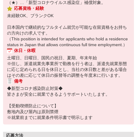
（★）…「新型コロナウイルス感染症」補償対象。
応募資格・経験
未経験OK、ブランクOK
日本国内で継続的なフルタイム就労が可能な在留資格をお持ち
の方向けの求人です。
（This position is intended for applicants who hold a residence
status in Japan that allows continuous full time employment.）
休日・休暇
土曜日、日曜日、国民の祝日、夏期、年末年始
※但し、派遣就業先事業所で勤務を行う者は、派遣先就業形態
に応じ定められる日を休日とし、当社の休日数と差がある場合
はその差に応じて休日の振替等の調整を年度末に行います。
備考
◆新型コロナ感染防止対策◆
皆さまが安全に就業できるようサポートいたします。
【受動喫煙防止について】
敷地内及び屋内は原則禁煙
※就業前までに就業条件明示書で明示します
応募方法