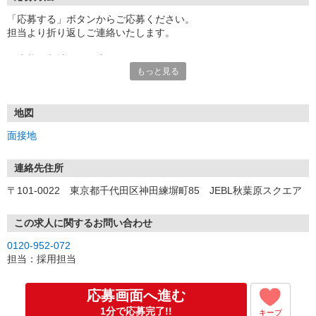
「応募する」ボタンからご応募ください。
担当より折り返しご連絡いたします。
≪応募〜入社までの流れ≫
もっと見る
▼書類選考（最短翌営業日）
*応募時にいただいた内容で書類選考させていただきます。
▼面接（最短翌営業日、30分程度）
*来社面接またはオンライン面接が可能です。
地図
*面接時、履歴書・職務経歴書の提出は不要です。
面接地
（応募情報不足の場合は、履歴書・職務経歴書を頂くケースがあ
ります。）
▼内定（面接後、最短翌営業日）
連絡先住所
*当社より内定通知をお送りします。
〒101-0022 東京都千代田区神田練塀町85 JEBL秋葉原スクエア
*内定にご承諾いただけましたら、採用決定となります。
▼入社（毎月1日、16日 ※休日の場合は後倒し）
*当社の正社員としてご入社いただきます。
この求人に関するお問い合わせ
*辞令の授与、オリエンテーションをお受けいただきます。
0120-952-072
▼配属先の決定（★）
担当：採用担当
*当社が配属先を決定します。
*配属先を実際にご確認いただき、最終確定します。
▼就業開始
応募画面へ進む
*配属先にて、当社の派遣スタッフとしてご就業いただきます。
1分で応募完了!!
キープ