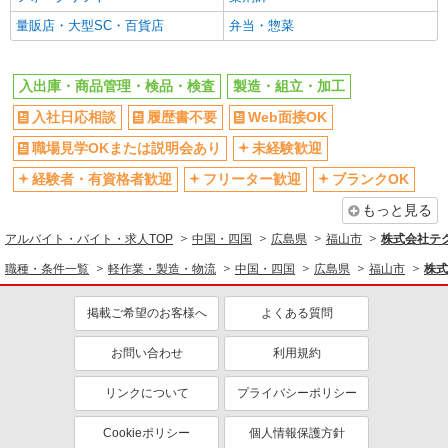
量販店・大型SC・百貨店
弁当・惣菜
入出庫・商品管理・検品・検査
製造・組立・加工
入社日応相談
履歴書不要
Web面接OK
職場見学OKまたは説明会あり
未経験歓迎
経験者・有資格者歓迎
フリーター歓迎
ブランクOK
もっと見る
アルバイト・バイト・求人TOP
中国・四国
広島県
福山市
株式会社テ
職種・条件一覧
軽作業・製造・物流
中国・四国
広島県
福山市
株式
掲載ご希望のお客様へ
よくある質問
お問い合わせ
利用規約
リンクについて
プライバシーポリシー
Cookieポリシー
個人情報保護方針