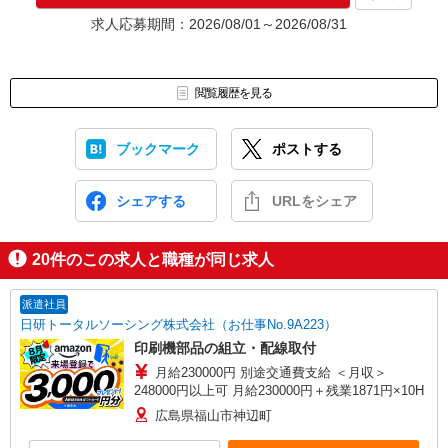
★入社前に配属先が決定する場合もございます。
求人応募期間：2026/08/01～2026/08/31
いずれの場合も、入社された時点で給与が発生します。（当社規
定あり）
▼面接地▼
閲覧履歴を見る
株式会社テクノ・サービス 岡山営業所
〒710-0055 岡山県倉敷市阿知1-7-2 くらしきシティプラザ西ビ
ル6階
ブックマーク
ポストする
シェアする
URLをシェア
20
件のこの求人と職種が同じ求人
派遣社員
日研トータルソーシング株式会社（お仕事No.9A223）
印刷機部品の組立・配線取付
月給230000円 別途交通費支給 ＜月収＞
248000円以上可 月給230000円＋残業1871円×10H
広島県福山市神辺町