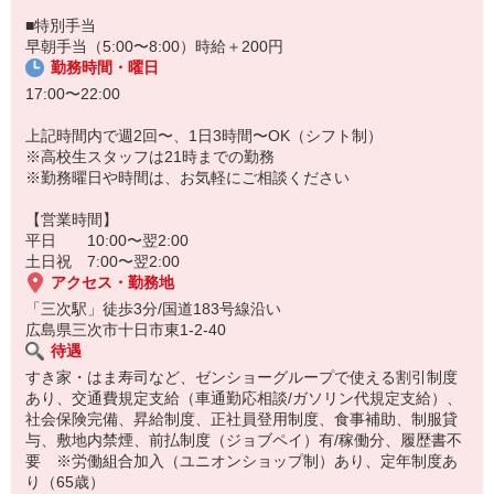
■特別手当
早朝手当（5:00〜8:00）時給＋200円
勤務時間・曜日
17:00〜22:00
上記時間内で週2回〜、1日3時間〜OK（シフト制）
※高校生スタッフは21時までの勤務
※勤務曜日や時間は、お気軽にご相談ください
【営業時間】
平日 10:00〜翌2:00
土日祝 7:00〜翌2:00
アクセス・勤務地
「三次駅」徒歩3分/国道183号線沿い
広島県三次市十日市東1-2-40
待遇
すき家・はま寿司など、ゼンショーグループで使える割引制度
あり、交通費規定支給（車通勤応相談/ガソリン代規定支給）、
社会保険完備、昇給制度、正社員登用制度、食事補助、制服貸
与、敷地内禁煙、前払制度（ジョブペイ）有/稼働分、履歴書不
要 ※労働組合加入（ユニオンショップ制）あり、定年制度あ
り（65歳）