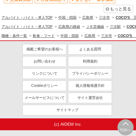
もっと見る
アルバイト・バイト・求人TOP
中国・四国
広島県
三次市
COCO’S
アルバイト・バイト・求人TOP
広島県の路線
ＪＲ芸備線
三次駅
CO
職種・条件一覧
飲食・フード
中国・四国
広島県
三次市
COCO’
掲載ご希望のお客様へ
よくある質問
お問い合わせ
利用規約
リンクについて
プライバシーポリシー
Cookieポリシー
個人情報保護方針
メールサービスについて
サイト運営会社
サイトマップ
(c) AIDEM Inc.
TOPへ