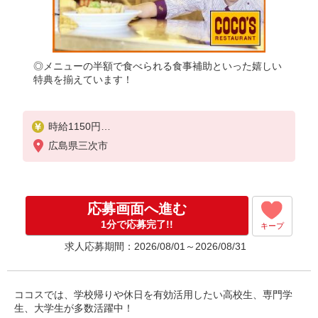
◎メニューの半額で食べられる食事補助といった嬉しい
特典を揃えています！
時給1150円
※22:00〜翌5:00：時給1438円
広島県三次市
※高校生時給1100円
■【土日祝加給】
土日祝は1時間当たり＋100円
応募画面へ進む
■特別手当
1分で応募完了!!
キープ
早朝手当（5:00〜8:00）時給＋200円
求人応募期間：2026/08/01～2026/08/31
ココスでは、学校帰りや休日を有効活用したい高校生、専門学
生、大学生が多数活躍中！