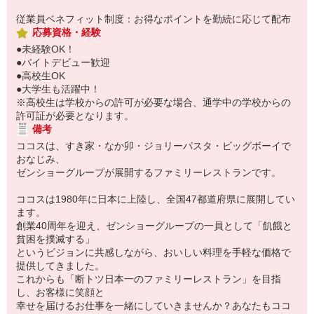
従業員ベネフィット制度：お得なポイントを勤続に応じて配布
応募資格・経験
●未経験OK！
●バイトデビュー歓迎
●高校生OK
●大学生も活躍中！
※高校生は学校からの許可が必要な場合、通学中の学校からの
許可証が必要となります。
備考
ココスは、すき家・なか卯・ジョリーパスタ・ビッグボーイで
おなじみ、
ゼンショーグループが展開するファミリーレストランです。
ココスは1980年に日本に上陸し、全国47都道府県に展開してい
ます。
創業40周年を迎え、ゼンショーグループの一員として「飢餓と
貧困を撲滅する」
というビジョンに共感しながら、おいしい料理を手軽な価格で
提供してきました。
これからも「断トツ日本一のファミリーレストラン」を目指
し、お客様に笑顔と
幸せを届けるお仕事を一緒にしていきませんか？あなたもココ