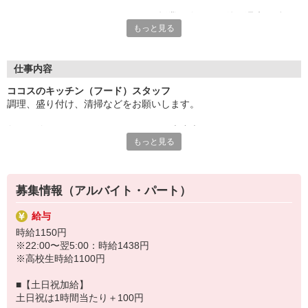
ディナータイムのシフトだから、授業が終わった後や週末に働け
もっと見る
て、学業とアルバイトを無理なく両立できます。
サークル活動や学校行事とも柔軟に調整できるので、プライベー
トの時間もしっかり確保。未経験でも大歓迎！先輩スタッフがし
仕事内容
っかりサポートするので、安心してスタートできますよ♪
ココスのキッチン（フード）スタッフ
調理、盛り付け、清掃などをお願いします。
楽しい職場で、新しい経験を積みながら、学生生活をもっと充実
させよう！
包丁が使えない・・・そんなあなたも大丈夫！
もっと見る
まずは盛り付けやお皿洗いなどからお任せするので
すき家・はま寿司など、ゼンショーグループで使える割引制度あ
徐々に雰囲気に慣れていきましょう。
り。
ゆくゆくはハンバーグやスパゲッティなどのメニューも担当してい
募集情報（アルバイト・パート）
ただきます。
（マニュアルあり）
給与
時給1150円
※22:00〜翌5:00：時給1438円
※高校生時給1100円
■【土日祝加給】
土日祝は1時間当たり＋100円