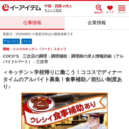
中国・四国
の求人
▼エリア変更
仕事情報
企業情報
更新日：2026/08/01 ※更新日時点の最新情報です
アルバイト
パート
職種：ココスのキッチン（フード）スタッフ
COCO’S 三次店の調理・調理補助・調理師の求人情報詳細（アル
バイト/パート） - 三次市
＜キッチン＞学校帰りに働こう！ココスでディナー
タイムのアルバイト募集！食事補助／前払い制度あ
り♪