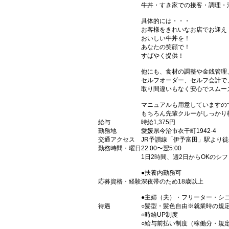
牛丼・すき家での接客・調理・
具体的には・・・
お客様をきれいなお店でお迎え
おいしい牛丼を！
あなたの笑顔で！
すばやく提供！
他にも、食材の調整や金銭管理
セルフオーダー、セルフ会計で
取り間違いもなく安心でスムー
マニュアルも用意していますの
もちろん先輩クルーがしっかり
給与
時給1,375円
勤務地
愛媛県今治市衣干町1942-4
交通アクセス
JR予讃線「伊予富田」駅より徒
勤務時間・曜日
22:00〜翌5:00
1日2時間、週2日からOKのシ
●扶養内勤務可
応募資格・経験
深夜帯のため18歳以上
●主婦（夫）・フリーター・シ
待遇
○髪型・髪色自由※就業時の規
○時給UP制度
○給与前払い制度（稼働分・規