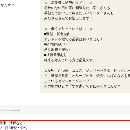
≪ 深夜帯は給与がイイ！ ≫
ませんか？
学校のない日の夜に頑張りたい学生さんも、
早朝まで集中して稼ぎたいフリーターさんも
みなさん喜んでお迎えします！
≪ 働くメリットいっぱい ≫
■髪型・髪色自由
オシャレを捨てる必要はありません！
■給与前払い可
急な出費も安心♪
■社員登用あり
将来を考えている方は必見です。
なか卯、かつ庵、ココス、ジョリーパスタ、ビッグボ
イ、華屋与兵衛、オリーブの丘、焼肉いちばんなどを
しているゼンショーグループ！
その中のひとつ『すき家』でお仕事しませんか？
調理・清掃など）
／1日2時間〜OK）