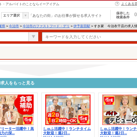
よくある
イト・アルバイトのことならイーアイデム
保存した
0
エリア選択
「あなたの街」のお仕事が探せる求人サイト
検索条件
媛県
>
今治市
>
今治市のファストフード・デリ
>
伊予富田駅
> すき家 今治衣干店の求人
の求人をもっと見る
フリーター活躍中！高
しゅふ活躍中！ランチタイム
しゅふ活躍中！ランチ
力の深...
大歓迎！週2日...
大歓迎！週2日...