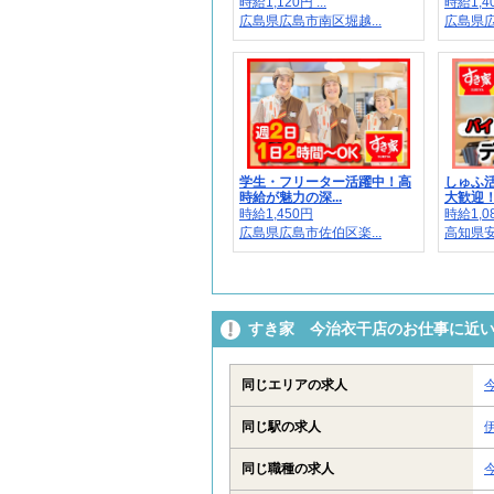
時給1,120円 ...
時給1,4
広島県広島市南区堀越...
広島県広
学生・フリーター活躍中！高
しゅふ
時給が魅力の深...
大歓迎！週
時給1,450円
時給1,08
広島県広島市佐伯区楽...
高知県安
すき家 今治衣干店のお仕事に近
同じエリアの求人
同じ駅の求人
同じ職種の求人