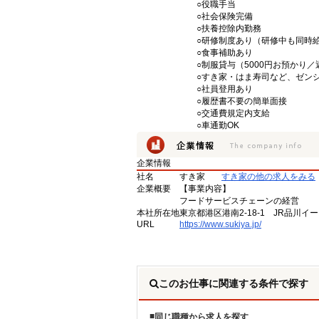
○役職手当
○社会保険完備
○扶養控除内勤務
○研修制度あり（研修中も同時
○食事補助あり
○制服貸与（5000円お預かり
○すき家・はま寿司など、ゼン
○社員登用あり
○履歴書不要の簡単面接
○交通費規定内支給
○車通勤OK
企業情報
社名
すき家
すき家の他の求人をみる
企業概要
【事業内容】
フードサービスチェーンの経営
本社所在地
東京都港区港南2-18-1 JR品川イ
URL
https://www.sukiya.jp/
このお仕事に関連する条件で探す
同じ職種から求人を探す