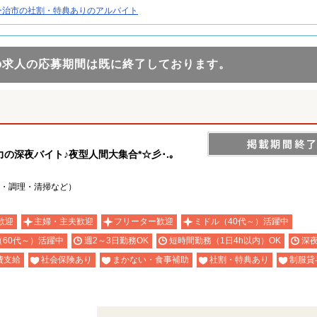
今治市の社割・特典ありのアルバイト
の求人の応募期間は既に終了しております。
深夜バイト♪夜型人間大集合*☆彡･.｡
・調理・清掃など）
歓迎
主婦・主夫歓迎
フリーター歓迎
ミドル（40代～）活躍中
（60代～）活躍中
週2～3日勤務OK
短時間勤務（1日4h以内）OK
深
費支給
社会保険あり
まかない・食事補助
社割・特典あり
制服貸