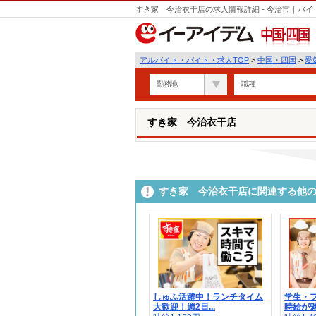
すき家 今治衣干店の求人情報詳細 - 今治市｜バ
中国・四国
アルバイト・バイト・求人TOP
>
中国・四国
>
愛
勤務地
職種
すき家 今治衣干店
すき家 今治衣干店に関連する他
しゅふ活躍中！ランチタイム
学生・
大歓迎！週2日...
時給が魅