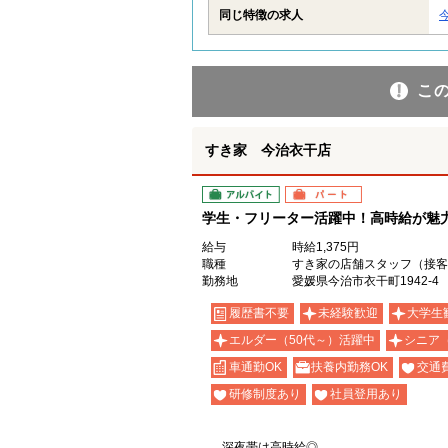
同じ特徴の求人
こ
すき家 今治衣干店
アルバイト
パート
学生・フリーター活躍中！高時給が魅力の
給与
時給1,375円
職種
すき家の店舗スタッフ（接客
勤務地
愛媛県今治市衣干町1942-4
履歴書不要
未経験歓迎
大学生
エルダー（50代～）活躍中
シニア
車通勤OK
扶養内勤務OK
交通
研修制度あり
社員登用あり
深夜帯は高時給◎