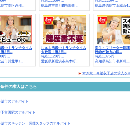
00円
時給1,100円 ...
時給1,120円 ...
島市南区丹那...
徳島県吉野川市鴨島町...
徳島県徳島市山城西4..
活躍中！ランチタイム
しゅふ活躍中！ランチタイム
学生・フリーター活躍
2日...
大歓迎！週2日...
時給が魅力の深...
0円 ...
時給1,120円 ...
時給1,375円
芸市川北甲1...
愛媛県新居浜市高木町...
高知県高知市潮新町二..
すき家 今治衣干店の求人を
い条件の求人はこちら
今治市のアルバイト
伊予富田駅のアルバイト
今治市のキッチン・調理スタッフのアルバイト