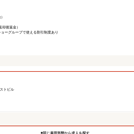
給）
／返却後返金）
ショーグループで使える割引制度あり
ーストビル
同じ雇用形態から求人を探す