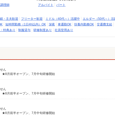
・調理師
アルバイト
パート
婦・主夫歓迎
フリーター歓迎
ミドル（40代～）活躍中
エルダー（50代～）活
K
短時間勤務（1日4h以内）OK
深夜
車通勤OK
扶養内勤務OK
交通費支給
・特典あり
制服貸与
研修制度あり
社員登用あり
ません
8） ★8月前半オープン、7月中旬研修開始
ません
8） ★8月前半オープン、7月中旬研修開始
ません
8） ★8月前半オープン、7月中旬研修開始