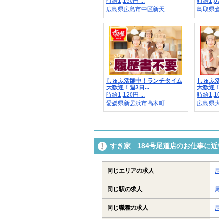
時給1,150円 ...
時給1,07
広島県広島市中区新天...
鳥取県倉
しゅふ活躍中！ランチタイム
しゅふ
大歓迎！週2日...
大歓迎！週
時給1,120円 ...
時給1,10
愛媛県新居浜市高木町...
広島県大竹
すき家 184号尾道店のお仕事に
同じエリアの求人
同じ駅の求人
同じ職種の求人