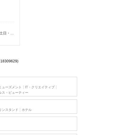
時給1150円 ※22:00以降は時給1438円 ※高校生時給1100円 ※労働組合費あり（基本時給×月間時間数×1.8％） ■土日・祝手当 土日・祝は時給＋50円
518309629)
ミューズメント
IT・クリエイティブ
ルス・ビューティー
リンスタンド
ホテル