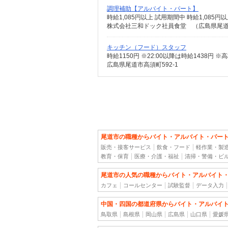
調理補助【アルバイト・パート】
時給1,085円以上 試用期間中 時給1,08
株式会社三和ドック社員食堂 （広島県尾道
キッチン（フード）スタッフ
広島県尾道市高須町592-1
尾道市の職種からバイト・アルバイト・パー
販売・接客サービス
飲食・フード
軽作業・製
教育・保育
医療・介護・福祉
清掃・警備・ビ
尾道市の人気の職種からバイト・アルバイト
カフェ
コールセンター
試験監督
データ入力
中国・四国の都道府県からバイト・アルバイ
鳥取県
島根県
岡山県
広島県
山口県
愛媛