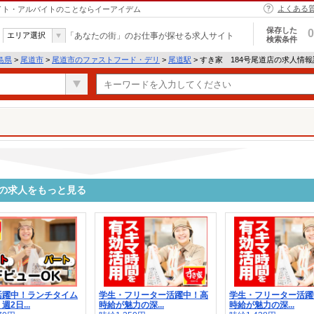
よくある
バイト・アルバイトのことならイーアイデム
保存した
0
エリア選択
「あなたの街」のお仕事が探せる求人サイト
検索条件
島県
>
尾道市
>
尾道市のファストフード・デリ
>
尾道駅
> すき家 184号尾道店の求人情
他の求人をもっと見る
活躍中！ランチタイム
学生・フリーター活躍中！高
学生・フリーター活躍
2日...
時給が魅力の深...
時給が魅力の深...