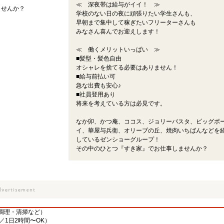
≪ 深夜帯は給与がイイ！ ≫
ませんか？
学校のない日の夜に頑張りたい学生さんも、
早朝まで集中して稼ぎたいフリーターさんも
みなさん喜んでお迎えします！
≪ 働くメリットいっぱい ≫
■髪型・髪色自由
オシャレを捨てる必要はありません！
■給与前払い可
急な出費も安心♪
■社員登用あり
将来を考えている方は必見です。
なか卯、かつ庵、ココス、ジョリーパスタ、ビッグボ
イ、華屋与兵衛、オリーブの丘、焼肉いちばんなどを
しているゼンショーグループ！
その中のひとつ『すき家』でお仕事しませんか？
調理・清掃など）
／1日2時間〜OK）