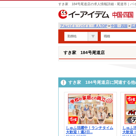
すき家 184号尾道店の求人情報詳細 - 尾道市｜
中国・四国
アルバイト・バイト・求人TOP
>
中国・四国
>
広
勤務地
職種
すき家 184号尾道店
すき家 184号尾道店に関連する
しゅふ活躍中！ランチタイム
しゅふ
大歓迎！週2日...
大歓迎！週