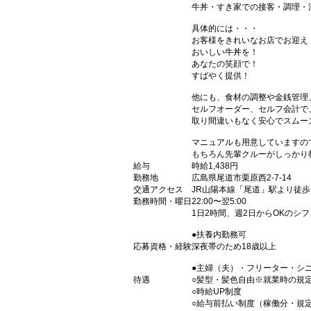
牛丼・すき家での接客・調理・
具体的には・・・
お客様をきれいなお店でお迎え
おいしい牛丼を！
あなたの笑顔で！
すばやく提供！
他にも、食材の調整や金銭管理
セルフオーダー、セルフ会計で
取り間違いもなく安心でスムー
マニュアルも用意していますの
もちろん先輩クルーがしっかり
給与
時給1,438円
勤務地
広島県尾道市栗原西2-7-14
交通アクセス
JR山陽本線「尾道」駅より徒歩
勤務時間・曜日
22:00〜翌5:00
1日2時間、週2日からOKのシ
●扶養内勤務可
応募資格・経験
深夜帯のため18歳以上
●主婦（夫）・フリーター・シ
待遇
○髪型・髪色自由※就業時の規
○時給UP制度
○給与前払い制度（稼働分・規