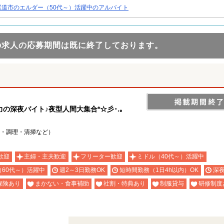
尾道市のエルダー（50代～）活躍中のアルバイト
の求人の応募期間は既に終了しております。
深夜バイト♪夜型人間大集合*☆彡･.｡
・調理・清掃など）
歓迎
主婦・主夫歓迎
フリーター歓迎
ミドル（40代～）活躍中
（60代～）活躍中
週2～3日勤務OK
短時間勤務（1日4h以内）OK
深
保険あり
まかない・食事補助
社割・特典あり
制服貸与
研修制度