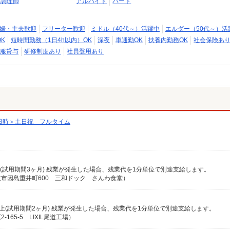
・調理師
アルバイト
パート
婦・主夫歓迎
フリーター歓迎
ミドル（40代～）活躍中
エルダー（50代～）活
K
短時間勤務（1日4h以内）OK
深夜
車通勤OK
扶養内勤務OK
社会保険あ
服貸与
研修制度あり
社員登用あり
日時＞土日祝 フルタイム
上(試用期間3ヶ月) 残業が発生した場合、残業代を1分単位で別途支給します。
市因島重井町600 三和ドック さんわ食堂）
0円以上(試用期間2ヶ月) 残業が発生した場合、残業代を1分単位で別途支給します。
65-5 LIXIL尾道工場）