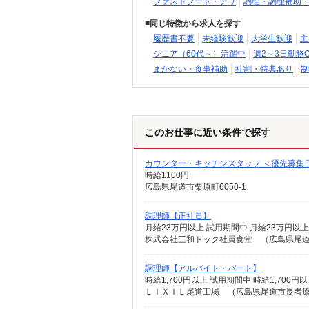
ファストフード・デリ
調理・調理補助
同じ特徴から求人を探す
履歴書不要
未経験歓迎
大学生歓迎
主
シニア（60代～）活躍中
週2～3日勤務O
まかない・食事補助
社割・特典あり
制
このお仕事に近い条件で探す
カウンター・キッチンスタッフ ＜優先募集
時給1100円
広島県尾道市栗原町6050-1
調理師【正社員】
月給23万円以上 試用期間中 月給23万円以
株式会社三和ドック社員食堂 （広島県尾道
調理師【アルバイト・パート】
時給1,700円以上 試用期間中 時給1,70
ＬＩＸＩＬ尾道工場 （広島県尾道市長者原2-1