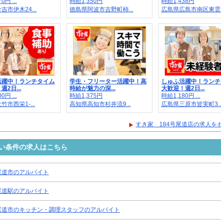
0円 ...
時給1,350円
時給1,438円
吉市伊木24...
徳島県阿波市吉野町柿...
広島県広島市南区東雲..
活躍中！ランチタイム
学生・フリーター活躍中！高
しゅふ活躍中！ランチ
2日...
時給が魅力の深...
大歓迎！週2日...
0円 ...
時給1,375円
時給1,180円 ...
市西栄1-...
高知県高知市杉井流9...
広島県三原市皆実町3..
すき家 184号尾道店の求人を
近い条件の求人はこちら
尾道市のアルバイト
尾道駅のアルバイト
尾道市のキッチン・調理スタッフのアルバイト