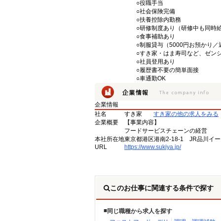
○役職手当
○社会保険完備
○扶養控除内勤務
○研修制度あり（研修中も同時
○食事補助あり
○制服貸与（5000円お預かり
○すき家・はま寿司など、ゼン
○社員登用あり
○履歴書不要の簡単面接
○車通勤OK
企業情報
社名
すき家
すき家の他の求人をみる
企業概要
【事業内容】
フードサービスチェーンの経営
本社所在地
東京都港区港南2-18-1 JR品川イ
URL
https://www.sukiya.jp/
このお仕事に関連する条件で探す
同じ職種から求人を探す