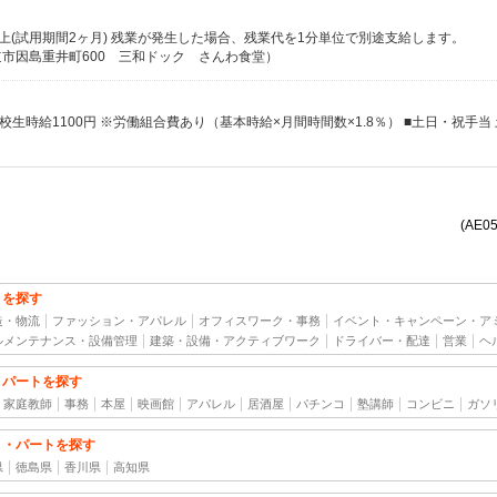
5円以上(試用期間2ヶ月) 残業が発生した場合、残業代を1分単位で別途支給します。
市因島重井町600 三和ドック さんわ食堂）
(AE0
トを探す
造・物流
ファッション・アパレル
オフィスワーク・事務
イベント・キャンペーン・ア
ルメンテナンス・設備管理
建築・設備・アクティブワーク
ドライバー・配達
営業
ヘ
・パートを探す
家庭教師
事務
本屋
映画館
アパレル
居酒屋
パチンコ
塾講師
コンビニ
ガソ
ト・パートを探す
県
徳島県
香川県
高知県