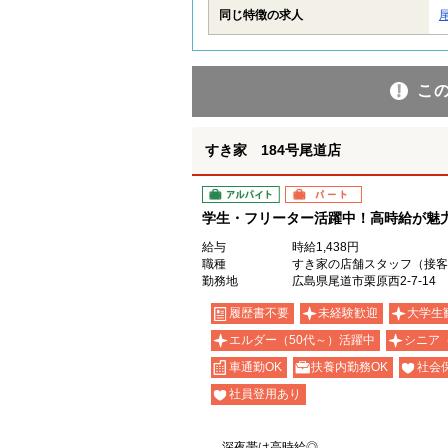
同じ特徴の求人
こ
すき家 184号尾道店
アルバイト
パート
学生・フリーター活躍中！高時給が魅力の
給与
時給1,438円
職種
すき家の店舗スタッフ（接客
勤務地
広島県尾道市栗原西2-7-14
履歴書不要
未経験歓迎
大学生
エルダー（50代～）活躍中
シニア
車通勤OK
扶養内勤務OK
社会
社員登用あり
深夜帯は高時給◎