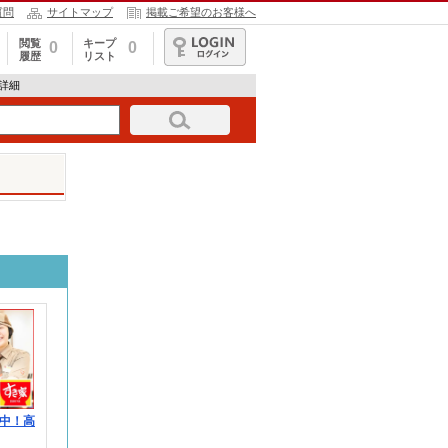
質問
サイトマップ
掲載ご希望のお客様へ
閲覧
キープ
0
0
履歴
リスト
ログイン
報詳細
中！高