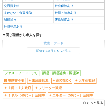
交通費支給
社会保険あり
まかない・食事補助
社割・特典あり
制服貸与
研修制度あり
社員登用あり
同じ職種から求人を探す
飲食・フード
ファストフード・デリ
調理・調理補助・調理師
関連する条件をもっと見る
同じ特徴から求人を探す
未経験歓迎
高校生OK
ファストフード・デリ
調理・調理補助・調理師
大学生歓迎
ミドル（40代～）活躍中
履歴書不要
未経験歓迎
高校生OK
大学生歓迎
週2～3日勤務OK
短時間勤務（1日4h以内）OK
深夜
主婦・主夫歓迎
フリーター歓迎
車通勤OK
扶養内勤務OK
交通費支給
ミドル（40代～）活躍中
エルダー（50代～）活躍中
社会保険あり
まかない・食事補助
もっと見る