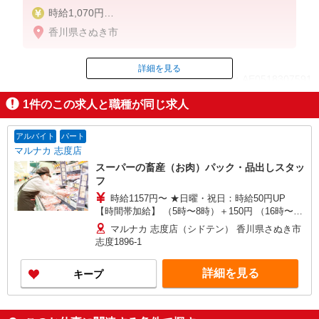
時給1,070円
※22:00以降：時給1,338円
香川県さぬき市
※高校生時給1,040円
※早朝手当（5:00〜9:00）時給＋150円
詳細を見る
ID：AE0518307591
1
件のこの求人と職種が同じ求人
掲載期間終了
アルバイト
パート
マルナカ 志度店
スーパーの畜産（お肉）パック・品出しスタッ
フ
時給1157円〜 ★日曜・祝日：時給50円UP
【時間帯加給】 （5時〜8時）＋150円 （16時〜翌
5時）＋150円 ※22時〜翌5時は別途深夜割増あり
マルナカ 志度店（シドテン） 香川県さぬき市
志度1896-1
詳細を見る
キープ