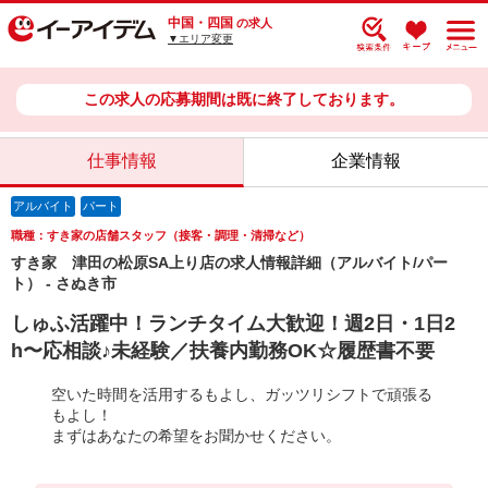
中国・四国
の求人
▼エリア変更
この求人の応募期間は既に終了しております。
仕事情報
企業情報
アルバイト
パート
職種：すき家の店舗スタッフ（接客・調理・清掃など）
すき家 津田の松原SA上り店の求人情報詳細（アルバイト/パー
ト） - さぬき市
しゅふ活躍中！ランチタイム大歓迎！週2日・1日2
h〜応相談♪未経験／扶養内勤務OK☆履歴書不要
空いた時間を活用するもよし、ガッツリシフトで頑張る
もよし！
まずはあなたの希望をお聞かせください。