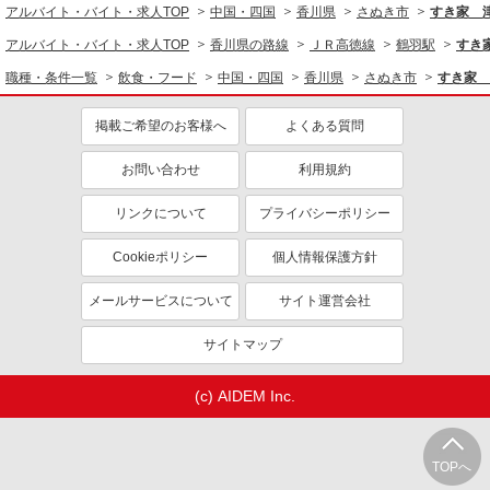
社員登用あり
アルバイト・バイト・求人TOP
中国・四国
香川県
さぬき市
すき家 
アルバイト・バイト・求人TOP
香川県の路線
ＪＲ高徳線
鶴羽駅
すき
職種・条件一覧
飲食・フード
中国・四国
香川県
さぬき市
すき家 
掲載ご希望のお客様へ
よくある質問
お問い合わせ
利用規約
リンクについて
プライバシーポリシー
Cookieポリシー
個人情報保護方針
メールサービスについて
サイト運営会社
サイトマップ
(c) AIDEM Inc.
TOPへ