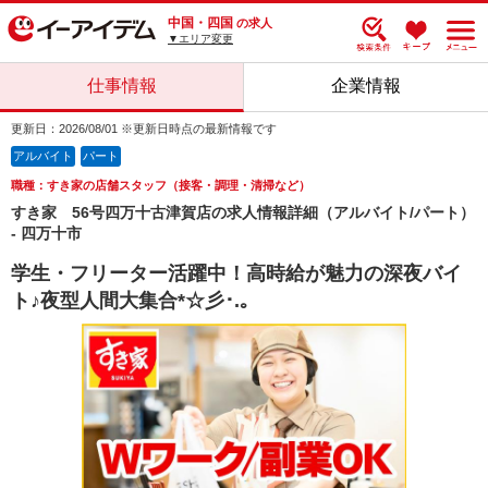
中国・四国
の求人
▼エリア変更
仕事情報
企業情報
更新日：2026/08/01 ※更新日時点の最新情報です
アルバイト
パート
職種：すき家の店舗スタッフ（接客・調理・清掃など）
すき家 56号四万十古津賀店の求人情報詳細（アルバイト/パート）
- 四万十市
学生・フリーター活躍中！高時給が魅力の深夜バイ
ト♪夜型人間大集合*☆彡･.｡