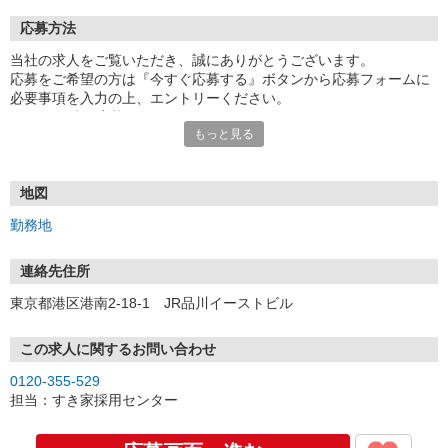
応募方法
当社の求人をご覧いただき、誠にありがとうございます。
応募をご希望の方は『今すぐ応募する』ボタンから応募フォームに
必要事項を入力の上、エントリーください。
☆★☆24時間応募OK！☆★☆
もっと見る
・・・お願い・・・
応募の際は、連絡先に「携帯電話のアドレス」や「携帯電話の番
号」など
地図
普段つながりやすい連絡先を入力してください。
勤務地
連絡先住所
東京都港区港南2-18-1 JR品川イーストビル
この求人に関するお問い合わせ
0120-355-529
担当：すき家採用センター