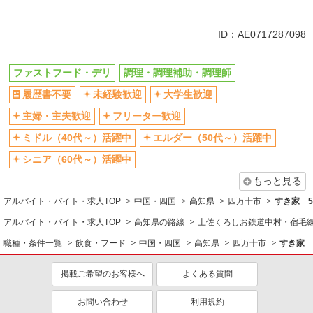
同じ特徴から求人を探す
未経験歓迎
大学生歓迎
ID：AE0717287098
ミドル（40代～）活躍中
週2～3日勤務OK
短時間勤務（1日4h以内）OK
深夜
ファストフード・デリ
調理・調理補助・調理師
車通勤OK
扶養内勤務OK
履歴書不要
未経験歓迎
大学生歓迎
交通費支給
社会保険あり
主婦・主夫歓迎
フリーター歓迎
まかない・食事補助
社員登用あり
ミドル（40代～）活躍中
エルダー（50代～）活躍中
シニア（60代～）活躍中
もっと見る
アルバイト・バイト・求人TOP
中国・四国
高知県
四万十市
すき家 
アルバイト・バイト・求人TOP
高知県の路線
土佐くろしお鉄道中村・宿毛
職種・条件一覧
飲食・フード
中国・四国
高知県
四万十市
すき家 
掲載ご希望のお客様へ
よくある質問
お問い合わせ
利用規約