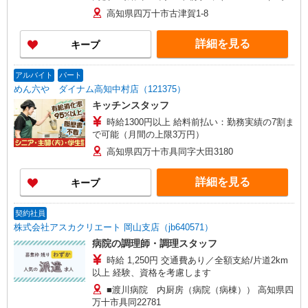
＋150円
高知県四万十市古津賀1-8
詳細を見る
キープ
アルバイト
パート
めん六や ダイナム高知中村店（121375）
キッチンスタッフ
時給1300円以上 給料前払い：勤務実績の7割ま
で可能（月間の上限3万円）
高知県四万十市具同字大田3180
詳細を見る
キープ
契約社員
株式会社アスカクリエート 岡山支店（jb640571）
病院の調理師・調理スタッフ
時給 1,250円 交通費あり／全額支給/片道2km
以上 経験、資格を考慮します
■渡川病院 内厨房（病院（病棟）） 高知県四
万十市具同22781