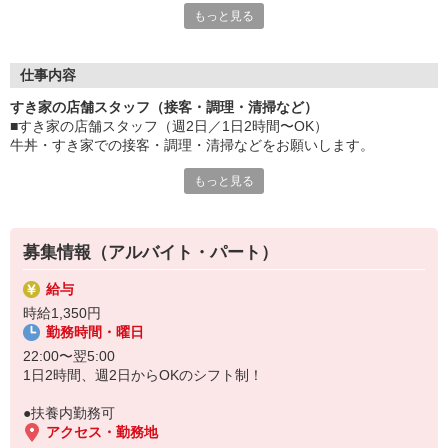
もっと見る
≪ 働くメリットいっぱい ≫
■髪型・髪色自由
オシャレを捨てる必要はありません！
仕事内容
■給与前払い可
すき家の店舗スタッフ（接客・調理・清掃など）
急な出費も安心♪
■すき家の店舗スタッフ（週2日／1日2時間〜OK）
■社員登用あり
牛丼・すき家での接客・調理・清掃などをお願いします。
将来を考えている方は必見です。
もっと見る
具体的には・・・
なか卯、かつ庵、ココス、ジョリーパスタ、ビッグボーイ、華屋
お客様をきれいなお店でお迎え！
与兵衛、オリーブの丘、焼肉いちばんなどを経営しているゼンシ
おいしい牛丼を！
ョーグループ！
あなたの笑顔で！
その中のひとつ『すき家』でお仕事しませんか？
募集情報（アルバイト・パート）
すばやく提供！
給与
他にも、食材の調整や金銭管理、新しく入社したクルーの研修など
時給1,350円
様々なお仕事があります。
勤務時間・曜日
セルフオーダー、セルフ会計で、現金の受け渡しはほとんどありま
せん。※一部店舗を除く
22:00〜翌5:00
取り間違いもなく安心でスムーズ♪
1日2時間、週2日からOKのシフト制！
マニュアルも用意していますので飲食店が初めての方でも大丈夫！
●扶養内勤務可
もちろん先輩クルーがしっかり教えてくれるので安心してくださ
アクセス・勤務地