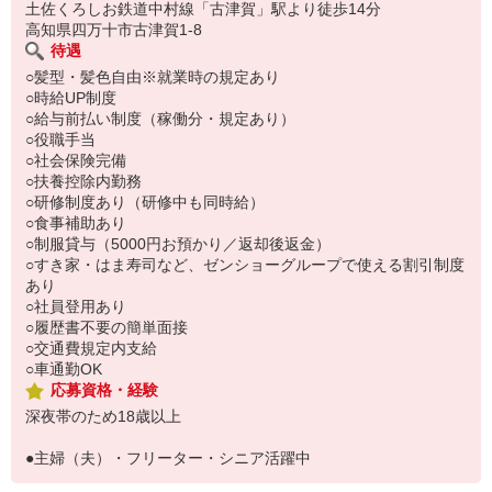
い。
土佐くろしお鉄道中村線「古津賀」駅より徒歩14分
高知県四万十市古津賀1-8
待遇
○髪型・髪色自由※就業時の規定あり
○時給UP制度
○給与前払い制度（稼働分・規定あり）
○役職手当
○社会保険完備
○扶養控除内勤務
○研修制度あり（研修中も同時給）
○食事補助あり
○制服貸与（5000円お預かり／返却後返金）
○すき家・はま寿司など、ゼンショーグループで使える割引制度
あり
○社員登用あり
○履歴書不要の簡単面接
○交通費規定内支給
○車通勤OK
応募資格・経験
深夜帯のため18歳以上
●主婦（夫）・フリーター・シニア活躍中