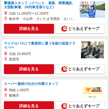
間当たり＋100円 ■特別手当 早朝手当（5:00〜
広島県福山市南蔵王町2-26-31
警備員スタッフ（イベント、道路、商業施設、
8:00）時給＋200円
大型駐車場、JR列車見張りなど）
詳細を見る
日給 11,000円〜12,100円
キープ
栃木市・小山市・さいたま市西区・さいたま市岩槻区・久喜市・
アルバイト
パート
詳細を見る
とりあえずキープ
ピザハット 福山神辺店
ピザの宅配／デリバリー・配達
時給1,150円以上 平日 時給1,150円以上 土日・
マイクロバスにて教習所に通う生徒の送迎ドラ
祝日 時給1,150円以上
イバー
広島県福山市神辺町十九軒屋2-1
日給 15,850円
箕面市
詳細を見る
キープ
詳細を見る
とりあえずキープ
アルバイト
パート
ピザハット 福山神辺店
スーパー資材の仕分け作業スタッフ
ピザの宅配／デリバリー・配達
時給1,150円以上 平日 時給1,150円以上 土日・
時給 1,350円
祝日 時給1,150円以上
船橋市
広島県福山市神辺町十九軒屋2-1
詳細を見る
とりあえずキープ