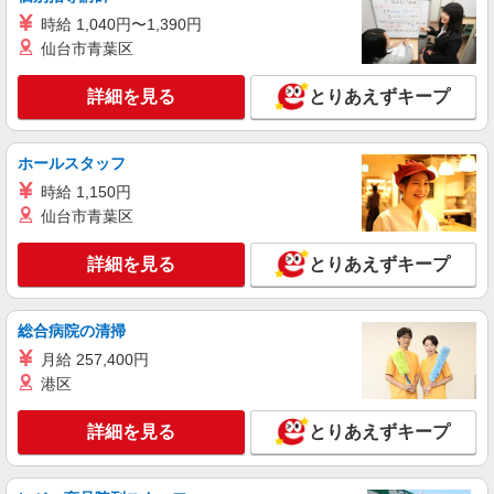
時給1150円 ※22:00以降：時給1450円 ※高校
時給 1,040円〜1,390円
生：時給1100円 ★土日・祝手当：時給＋50円
仙台市青葉区
広島県福山市高西町4丁目4番12号
詳細を見る
とりあえずキープ
詳細を見る
キープ
ホールスタッフ
アルバイト
パート
すき家 福山蔵王店
時給 1,150円
仙台市青葉区
すき家の店舗スタッフ（接客・調理・清掃な
ど）
詳細を見る
とりあえずキープ
時給1,120円 ※22:00〜翌5:00：時給1,400円 ※
高校生時給1,085円 ※早朝手当（5:00〜9:00）時給
＋150円
広島県福山市南蔵王町5-16-23
総合病院の清掃
月給 257,400円
詳細を見る
キープ
港区
アルバイト
パート
詳細を見る
とりあえずキープ
ピザハット 福山ばら公園前店
ピザの宅配／デリバリー・配達
時給1,100円以上 平日 時給1,100円以上 高校