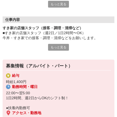
もっと見る
≪ 働くメリットいっぱい ≫
■髪型・髪色自由
オシャレを捨てる必要はありません！
仕事内容
■給与前払い可
すき家の店舗スタッフ（接客・調理・清掃など）
急な出費も安心♪
■すき家の店舗スタッフ（週2日／1日2時間〜OK）
■社員登用あり
牛丼・すき家での接客・調理・清掃などをお願いします。
将来を考えている方は必見です。
もっと見る
具体的には・・・
なか卯、かつ庵、ココス、ジョリーパスタ、ビッグボーイ、華屋
お客様をきれいなお店でお迎え！
与兵衛、オリーブの丘、焼肉いちばんなどを経営しているゼンシ
おいしい牛丼を！
ョーグループ！
あなたの笑顔で！
その中のひとつ『すき家』でお仕事しませんか？
募集情報（アルバイト・パート）
すばやく提供！
給与
他にも、食材の調整や金銭管理、新しく入社したクルーの研修など
時給1,400円
様々なお仕事があります。
勤務時間・曜日
セルフオーダー、セルフ会計で、現金の受け渡しはほとんどありま
せん。※一部店舗を除く
22:00〜翌5:00
取り間違いもなく安心でスムーズ♪
1日2時間、週2日からOKのシフト制！
マニュアルも用意していますので飲食店が初めての方でも大丈夫！
●扶養内勤務可
もちろん先輩クルーがしっかり教えてくれるので安心してくださ
アクセス・勤務地