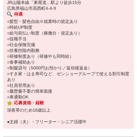
い。
JR山陽本線「東尾道」駅より徒歩15分
広島県福山市高西町4-4-9
待遇
○髪型・髪色自由※就業時の規定あり
○時給UP制度
○給与前払い制度（稼働分・規定あり）
○役職手当
○社会保険完備
○扶養控除内勤務
○研修制度あり（研修中も同時給）
○食事補助あり
○制服貸与（5000円お預かり／返却後返金）
○すき家・はま寿司など、ゼンショーグループで使える割引制度
あり
○社員登用あり
○履歴書不要の簡単面接
○車通勤OK
応募資格・経験
深夜帯のため18歳以上
●主婦（夫）・フリーター・シニア活躍中