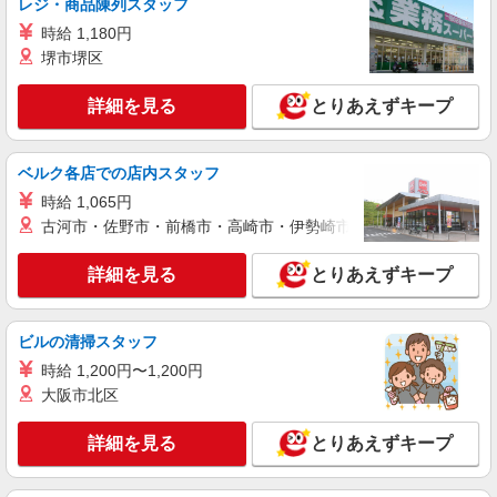
レジ・商品陳列スタッフ
生 時給1,100円以上
時給 1,180円
広島県福山市御門町3ー112
堺市堺区
詳細を見る
キープ
詳細を見る
とりあえずキープ
アルバイト
パート
すき家 福山多治米店
ベルク各店での店内スタッフ
すき家の店舗スタッフ（接客・調理・清掃な
時給 1,065円
ど）
古河市・佐野市・前橋市・高崎市・伊勢崎市・太田市・館林市・
時給1,120円 ※22:00〜翌5:00：時給1,400円 ※
高校生時給1,085円 ※早朝手当（5:00〜9:00）時給
詳細を見る
とりあえずキープ
＋150円
広島県福山市多治米町5-28-13
詳細を見る
キープ
ビルの清掃スタッフ
時給 1,200円〜1,200円
アルバイト
パート
大阪市北区
COCO’S 福山蔵王店
ココスのキッチン（フード）スタッフ
詳細を見る
とりあえずキープ
時給1100円 ※22:00〜翌5:00：時給1375円 ※
高校生時給1100円 ■【土日祝加給】 土日祝は1時