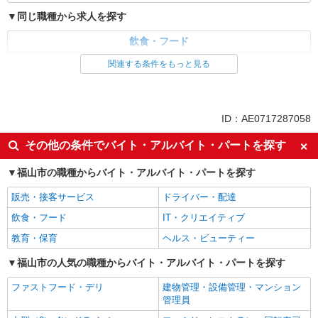
同じ職種から求人を探す
飲食・フード
ファストフード・デリ
調理・調理補助・調理師
関連する条件をもっと見る
同じ特徴から求人を探す
未経験歓迎
大学生歓迎
ID：AE0717287058
ミドル（40代～）活躍中
週2～3日勤務OK
その他の条件でバイト・アルバイト・パートを探す
短時間勤務（1日4h以内）OK
深夜
福山市の職種からバイト・アルバイト・パートを探す
車通勤OK
扶養内勤務OK
社会保険あり
まかない・食事補助
販売・接客サービス
ドライバー・配達
社員登用あり
飲食・フード
IT・クリエイティブ
教育・保育
ヘルス・ビューティー
福山市の人気の職種からバイト・アルバイト・パートを探す
ファストフード・デリ
建物管理・設備管理・マンション
管理員