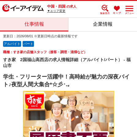
中国・四国
の求人
▼エリア変更
仕事情報
企業情報
更新日：2026/08/01 ※更新日時点の最新情報です
アルバイト
パート
職種：すき家の店舗スタッフ（接客・調理・清掃など）
すき家 2国福山高西店の求人情報詳細（アルバイト/パート） - 福
山市
学生・フリーター活躍中！高時給が魅力の深夜バイ
ト♪夜型人間大集合*☆彡･.｡