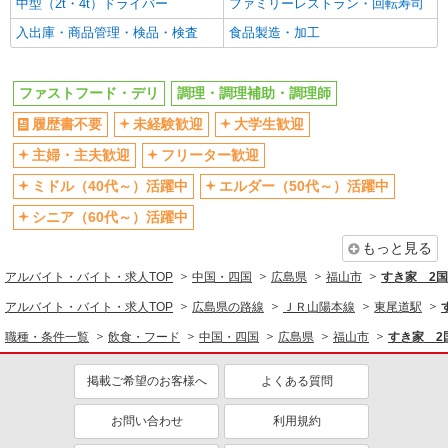
中型（2t・4t）ドライバー
ファミリーレストラン・回転寿司
入出庫・商品管理・検品・検査
食品製造・加工
ファストフード・デリ
調理・調理補助・調理師
履歴書不要
未経験歓迎
大学生歓迎
主婦・主夫歓迎
フリーター歓迎
ミドル（40代～）活躍中
エルダー（50代～）活躍中
シニア（60代～）活躍中
もっと見る
アルバイト・バイト・求人TOP
中国・四国
広島県
福山市
すき家 2
アルバイト・バイト・求人TOP
広島県の路線
ＪＲ山陽本線
東尾道駅
職種・条件一覧
飲食・フード
中国・四国
広島県
福山市
すき家 2
掲載ご希望のお客様へ
よくある質問
お問い合わせ
利用規約