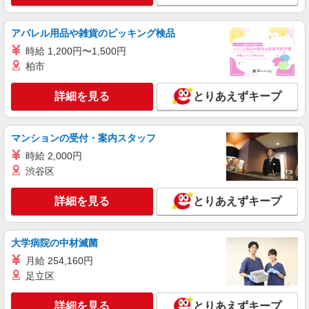
詳細を見る
キープ
アパレル用品や雑貨のピッキング検品
アルバイト
パート
すき家 福山蔵王店
時給 1,200円〜1,500円
柏市
すき家の店舗スタッフ（接客・調理・清掃な
ど）
詳細を見る
とりあえずキープ
時給1,400円
広島県福山市南蔵王町5-16-23
マンションの受付・案内スタッフ
詳細を見る
キープ
時給 2,000円
渋谷区
アルバイト
パート
ジョリーパスタ 野上店
詳細を見る
とりあえずキープ
キッチン（フード）スタッフ
時給1150円 ※22:00以降は時給1438円 ※高校
生時給1100円 ※労働組合費あり（基本時給×月間
大学病院の中材滅菌
時間数×1.8％） ■土日・祝手当 土日・祝は時給＋
広島県福山市野上町2-1-1
月給 254,160円
50円
足立区
詳細を見る
キープ
詳細を見る
とりあえずキープ