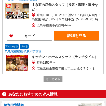
すき家の店舗スタッフ（接客・調理・清掃な
ど）
時給1,100円 ※22:00〜翌5:00：時給1,400円 ※
高校生時給1,085円 ※早朝手当（5:00〜9:00）時給
＋150円
広島県福山市高西町4-4-9
詳細を見る
キープ
アルバイト
パート
丸亀製麺福山平成大学前店
キッチン・ホールスタッフ（ランチタイム）
時給1250円〜
広島県福山市御幸町大字上岩成５７９－１
もっと見る
詳細を見る
キープ
アルバイト
パート
あなたにおすすめの求人情報
かつ庵 福山高西店
ホール・キッチンスタッフ（簡単な接客・調
個別指導講師
理・清掃・など）