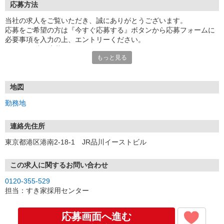
応募方法
当社の求人をご覧いただき、誠にありがとうございます。
応募をご希望の方は『今すぐ応募する』ボタンから応募フォームに
必要事項を入力の上、エントリーください。
☆★☆24時間応募OK！☆★☆
もっと見る
・・・お願い・・・
応募の際は、連絡先に「携帯電話のアドレス」や「携帯電話の番
号」など
地図
普段つながりやすい連絡先を入力してください。
勤務地
連絡先住所
東京都港区港南2-18-1 JR品川イーストビル
この求人に関するお問い合わせ
0120-355-529
担当：すき家採用センター
応募画面へ進む