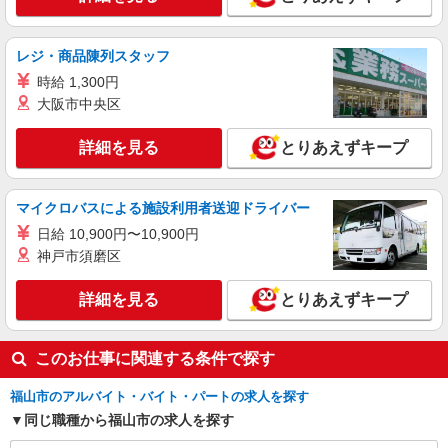
アルバイト
パート
すき家 福山多治米店
すき家の店舗スタッフ（接客・調理・清掃な
レジ・商品陳列スタッフ
ど）
時給 1,300円
時給1,400円
大阪市中央区
広島県福山市多治米町5-28-13
詳細を見る
とりあえずキープ
詳細を見る
キープ
マイクロバスによる施設利用者送迎ドライバー
アルバイト
パート
丸亀製麺松永店
日給 10,900円〜10,900円
キッチン・ホールスタッフ
神戸市須磨区
時給1250円〜 ☆22時以降は時給25％UP（深夜
割増有）
詳細を見る
とりあえずキープ
広島県福山市高西町４－４－５
このお仕事に関連する条件で探す
詳細を見る
キープ
福山市のアルバイト・バイト・パートの求人を探す
同じ職種から福山市の求人を探す