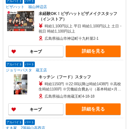
アルバイト
パート
ピザハット 福山神辺店
未経験OK！ピザハットピザメイクスタッフ
（インストア）
時給1,100円以上 平日 時給1,100円以上 土日・
祝日 時給1,100円以上
広島県福山市神辺町十九軒屋2-1
詳細を見る
キープ
アルバイト
パート
ジョリーパスタ 蔵王店
キッチン（フード）スタッフ
時給1150円 ※22:00以降は時給1438円 ※高校
生時給1100円 ※労働組合費あり（基本時給×月間
時間数×1.8％） ■土日・祝手当 土日・祝は時給＋
広島県福山市南蔵王町4-18-18
50円
詳細を見る
キープ
アルバイト
パート
すき家 2国福山高西店