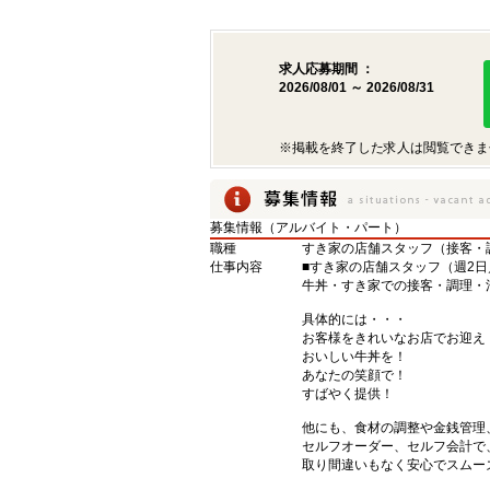
求人応募期間 ：
2026/08/01 ～ 2026/08/31
※掲載を終了した求人は閲覧できま
募集情報（アルバイト・パート）
職種
すき家の店舗スタッフ（接客・
仕事内容
■すき家の店舗スタッフ（週2日
牛丼・すき家での接客・調理・
具体的には・・・
お客様をきれいなお店でお迎え
おいしい牛丼を！
あなたの笑顔で！
すばやく提供！
他にも、食材の調整や金銭管理
セルフオーダー、セルフ会計で
取り間違いもなく安心でスムー