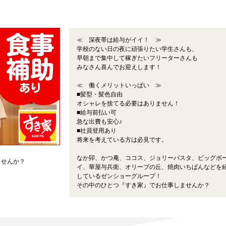
≪ 深夜帯は給与がイイ！ ≫
学校のない日の夜に頑張りたい学生さんも、
早朝まで集中して稼ぎたいフリーターさんも
みなさん喜んでお迎えします！
≪ 働くメリットいっぱい ≫
■髪型・髪色自由
オシャレを捨てる必要はありません！
■給与前払い可
急な出費も安心♪
■社員登用あり
将来を考えている方は必見です。
なか卯、かつ庵、ココス、ジョリーパスタ、ビッグボ
ませんか？
イ、華屋与兵衛、オリーブの丘、焼肉いちばんなどを
しているゼンショーグループ！
その中のひとつ『すき家』でお仕事しませんか？