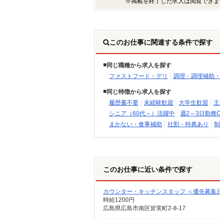
※掲載を終了した求人は閲覧できま
このお仕事に関連する条件で探す
同じ職種から求人を探す
ファストフード・デリ
調理・調理補助
同じ特徴から求人を探す
履歴書不要
未経験歓迎
大学生歓迎
主
シニア（60代～）活躍中
週2～3日勤務O
まかない・食事補助
社割・特典あり
制
このお仕事に近い条件で探す
カウンター・キッチンスタッフ ＜優先募集
時給1200円
広島県広島市南区皆実町2-8-17