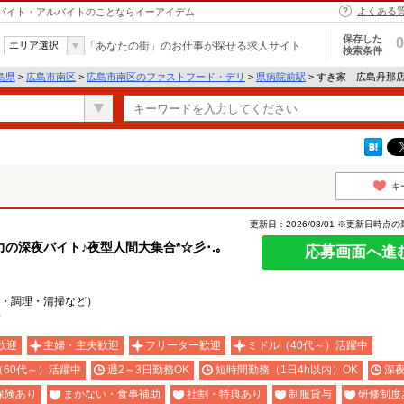
よくある
｜バイト・アルバイトのことならイーアイデム
保存した
0
エリア選択
「あなたの街」のお仕事が探せる求人サイト
検索条件
島県
>
広島市南区
>
広島市南区のファストフード・デリ
>
県病院前駅
> すき家 広島丹那
キ
更新日：2026/08/01 ※更新日時点
深夜バイト♪夜型人間大集合*☆彡･.｡
応募画面へ進
・調理・清掃など）
0
歓迎
主婦・主夫歓迎
フリーター歓迎
ミドル（40代～）活躍中
（60代～）活躍中
週2～3日勤務OK
短時間勤務（1日4h以内）OK
深
保険あり
まかない・食事補助
社割・特典あり
制服貸与
研修制度