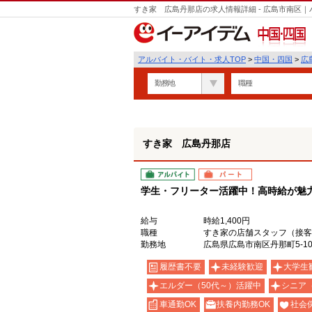
すき家 広島丹那店の求人情報詳細 - 広島市南区
中国・四国
アルバイト・バイト・求人TOP
>
中国・四国
>
広
勤務地
職種
すき家 広島丹那店
アルバイト
パート
学生・フリーター活躍中！高時給が魅力の
給与
時給1,400円
職種
すき家の店舗スタッフ（接客
勤務地
広島県広島市南区丹那町5-1
履歴書不要
未経験歓迎
大学生
エルダー（50代～）活躍中
シニア
車通勤OK
扶養内勤務OK
社会