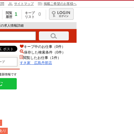
質問
サイトマップ
掲載ご希望のお客様へ
閲覧
キープ
1
0
履歴
リスト
ログイン
店の求人情報詳細
キープ中のお仕事（0件）
保存した検索条件（
0
件）
閲覧したお仕事（1件）
ープ
すき家 広島丹那店
の最新情報です
む
夜
あり