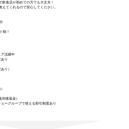
で飲食店が初めての方でも大丈夫！
教えてくれるので安心してください。
分
フト制！
ニア活躍中
定あり
定あり）
給）
／返却後返金）
ショーグループで使える割引制度あり