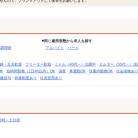
せんので、プリントアウトして保管をお願いします。
同じ雇用形態から求人を探す
・調理師
アルバイト
パート
婦・主夫歓迎
フリーター歓迎
ミドル（40代～）活躍中
エルダー（50代～）活
K
短時間勤務（1日4h以内）OK
深夜
車通勤OK
扶養内勤務OK
社会保険あ
服貸与
研修制度あり
社員登用あり
日時＞土日祝