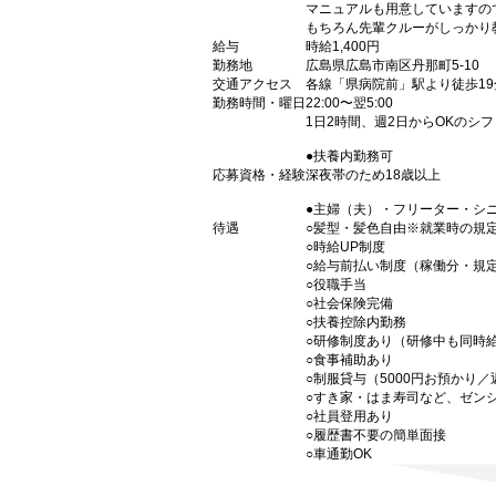
マニュアルも用意していますの
もちろん先輩クルーがしっかり
給与
時給1,400円
勤務地
広島県広島市南区丹那町5-10
交通アクセス
各線「県病院前」駅より徒歩19
勤務時間・曜日
22:00〜翌5:00
1日2時間、週2日からOKのシ
●扶養内勤務可
応募資格・経験
深夜帯のため18歳以上
●主婦（夫）・フリーター・シ
待遇
○髪型・髪色自由※就業時の規
○時給UP制度
○給与前払い制度（稼働分・規
○役職手当
○社会保険完備
○扶養控除内勤務
○研修制度あり（研修中も同時
○食事補助あり
○制服貸与（5000円お預かり
○すき家・はま寿司など、ゼン
○社員登用あり
○履歴書不要の簡単面接
○車通勤OK