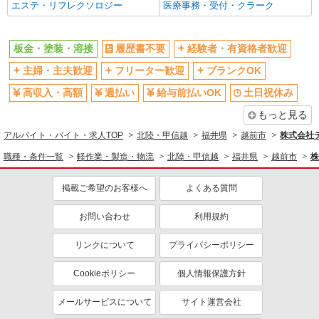
エステ・リフレクソロジー
医療事務・受付・クラーク
板金・塗装・溶接
履歴書不要
経験者・有資格者歓迎
主婦・主夫歓迎
フリーター歓迎
ブランクOK
高収入・高額
週払い
給与前払いOK
土日祝休み
もっと見る
アルバイト・バイト・求人TOP
北陸・甲信越
福井県
越前市
株式会社テ
職種・条件一覧
軽作業・製造・物流
北陸・甲信越
福井県
越前市
株
掲載ご希望のお客様へ
よくある質問
お問い合わせ
利用規約
リンクについて
プライバシーポリシー
Cookieポリシー
個人情報保護方針
メールサービスについて
サイト運営会社