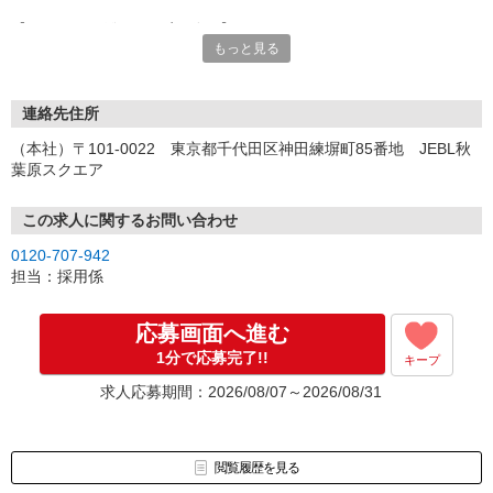
【オンライン登録（目安5分）】
もっと見る
いつでも好きな時間に登録OK
【電話登録（目安20分）】
受付時間/平日9:00〜19:00
連絡先住所
※電話登録の場合、就業前には登録会へお越しください
（本社）〒101-0022 東京都千代田区神田練塀町85番地 JEBL秋
葉原スクエア
【来場登録（目安1時間30分）】
受付時間/平日10:00〜17:00
この求人に関するお問い合わせ
▼Step2 全国にあるお仕事の中から、あなたにピッタリのお仕事を
0120-707-942
ご案内
担当：採用係
▼Step3 就業前に職場見学で気になる事はしっかりチェック！
▼Step4 気に入ったら雇用契約・お仕事スタート
応募画面へ進む
応募⇒最短で2日後からの勤務も可能です！
1分で応募完了!!
キープ
求人応募期間：2026/08/07～2026/08/31
閲覧履歴を見る