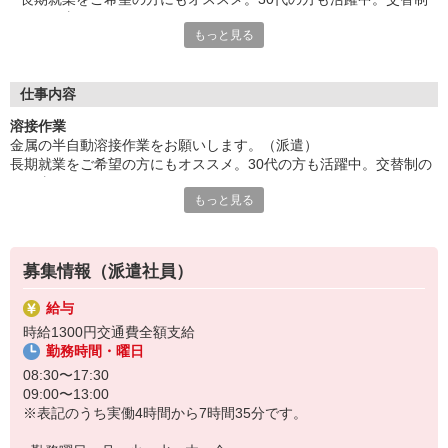
のお仕事です。
もっと見る
残業が少なめなので、無理なくお仕事をしていただけます。奮っ
てご応募ください。
給与即払いサービスは就業状況によって利用できないケースがご
ざいます。詳細はオペレーターまでお問合せください。
仕事内容
溶接作業
『テクノ・サービス』は、派遣業界大手スタッフサービスグルー
金属の半自動溶接作業をお願いします。（派遣）
プです。
長期就業をご希望の方にもオススメ。30代の方も活躍中。交替制の
全国にあるお仕事の中から、一人ひとりのスキルや希望条件に応
お仕事です。
じたお仕事をご案内します。
もっと見る
残業が少なめなので、無理なくお仕事をしていただけます。奮って
安全管理体制も万全ですので安心してご就業いただけます。
ご応募ください。
＊技術が身につきます
登録方法は、【オンライン】【電話】【登録会来場】の3つから
選べます♪
募集情報（派遣社員）
★★履歴書・証明写真は不要！★★
また、ご登録済の方はお仕事の紹介がスムーズです。
給与
ご応募お待ちしています。
時給1300円交通費全額支給
勤務時間・曜日
08:30〜17:30
09:00〜13:00
※表記のうち実働4時間から7時間35分です。