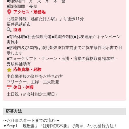
■勤務曜日：月 火 水 木 金
■勤務期間：長期
アクセス・勤務地
北陸新幹線「越前たけふ駅」より徒歩11分
福井県越前市
待遇
■有給休暇■社会保険完備■退職金制度■お友達紹介キャンペーン
実施中
■敷地内及び屋内は原則禁煙※就業前までに就業条件明示書で明
示します
■フォークリフト・クレーン・玉掛・溶接の資格取得/講習料・
受験料補助有
応募資格・経験
半自動溶接の資格をお持ちの方
フリーター、主婦・主夫歓迎
休日・休暇
土日祝（※会社指定土曜日）
応募方法
〜お仕事スタートまでの流れ〜
▼Step1 「履歴書」「証明写真不要」で簡単、3つの登録方法！